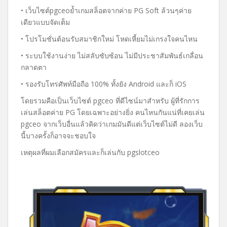
• เว็บไซต์pgceoย้ำเกมสล็อตจากค่าย PG Soft ล้วนๆค่าย
เดียวแบบจัดเต็ม
• โปรโมชั่นต้อนรับสมาชิกใหม่ โหดเหี้ยมไม่เกรงใจคนไหน
• ระบบใช้งานง่าย ไม่สลับซับซ้อน ไม่มีประชาสัมพันธ์เกลื่อน
กลาดตา
• รองรับโทรศัพท์มือถือ 100% ทั้งยัง Android และก็ iOS
โดยรวมคือเป็นเว็บไซต์ pgceo ที่ดีไซน์มาสำหรับ ผู้ที่รักการ
เล่นสล็อตค่าย PG โดยเฉพาะอย่างยิ่ง คนไหนกันแน่ที่เคยเล่น
pgceo จากเว็บอื่นแล้วคิดว่าเกมมันดีแต่เว็บไซต์ไม่ดี ลองเว็บ
นี้บางครั้งก็อาจจะชอบใจ
เหตุผลที่ผมเลือกสมัครและก็เล่นกับ pgslotceo