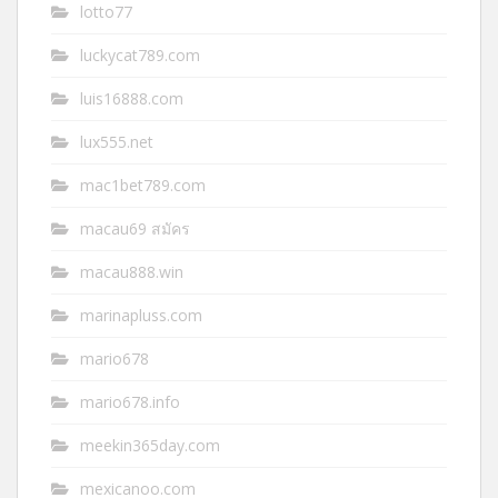
lotto77
luckycat789.com
luis16888.com
lux555.net
mac1bet789.com
macau69 สมัคร
macau888.win
marinapluss.com
mario678
mario678.info
meekin365day.com
mexicanoo.com