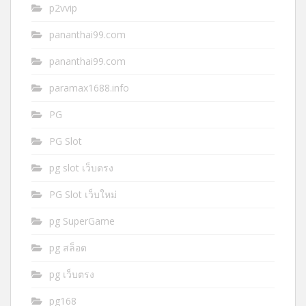
p2vvip
pananthai99.com
pananthai99.com
paramax1688.info
PG
PG Slot
pg slot เว็บตรง
PG Slot เว็บใหม่
pg SuperGame
pg สล็อต
pg เว็บตรง
pg168