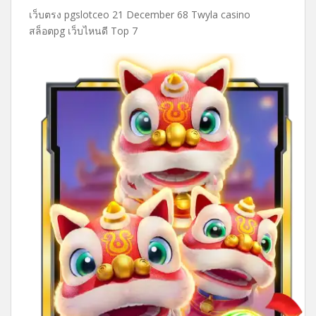
เว็บตรง pgslotceo 21 December 68 Twyla casino
สล็อตpg เว็บไหนดี Top 7