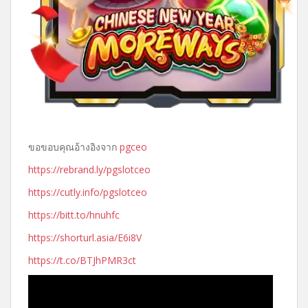
ขอขอบคุณอ้างอิงจาก
pgceo
https://rebrand.ly/pgslotceo
https://cutly.info/pgslotceo
https://bitt.to/hnuhfc
https://shorturl.asia/E6i8V
https://t.co/BTJhPMR3ct