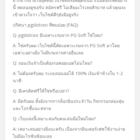
ยากมากมายในยุคที่มีเว็บไซต์สล็อตผุดขึ้นมาเป็นดอกเห็ดอย่าง
นี้ ทดลองดูขอรับ สมัครฟรี ไม่เสียอะไรเลยสักบาท แล้วคุณจะ
เข้าดวงใจว่า เว็บไซต์ดีๆยังมีอยู่จริง
ปริศนา pgslotceo ที่พบบ่อย (FAQ)
Q: pgslotceo มีเฉพาะเกมจาก PG Soft ใช่ไหม?
A: ใช่ครับผม เว็บไซต์นี้คัดเฉพาะเกมจาก PG Soft มาโดย
เฉพาะอย่างยิ่ง ไม่มีเกมจากค่ายอื่นเลย
Q: ถอนเงินจำเป็นต้องรอคอยแอดไม่นไหม?
A: ไม่ต้องครับผม ระบบถอนออโต้ 100% เงินเข้าข้างใน 1-2
นาที
Q: มีเครดิตฟรีให้ใช่หรือเปล่า?
A: มีครับผม ทั้งยังจากการล็อกอินประจำวัน กิจกรรมกล่องสุ่ม
และโปรชี้แนะสหาย
Q: เว็บแห่งนี้เหมาะสมกับคนเล่นมือใหม่ไหม?
A: เหมาะสมอย่างยิ่งนะครับ เนื่องจากอินเตอร์เฟซใช้งานง่าย
ไม่มีอะไรซับซ้อนเลย