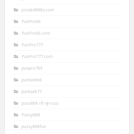
proded888x.com
PunPro66
PunPro66.com
PunPro777
PunPro777.com
punpro789
puntaek66
puntaek77
puss888 เข้าสู่ระบบ
Pussy888
pussy888fun