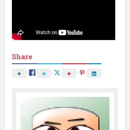
Share