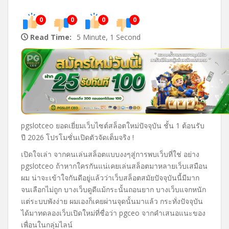
0
0
0
0
Read Time:
5 Minute, 1 Second
pgslotceo ยอดเยี่ยมเว็บไซต์สล็อตใหม่ปัจจุบัน ชั้น 1 ต้อนรับ
ปี 2026 โปรโมชั่นเปิดตัวจัดเต็มจริง !
เปิดใจเล่า จากคนเล่นสล็อตแบบงงๆสู่การพบเว็บที่ใช่ อย่าง
pgslotceo ถ้าหากใครกันแน่เคยเล่นสล็อตมาหลายเว็บเสมือน
ผม น่าจะเข้าใจกันดีอยู่แล้วว่าเว็บสล็อตสมัยปัจจุบันนี้มีมาก
จนเลือกไม่ถูก บางเว็บดูดีแม้กระนั้นถอนยาก บางเว็บแจกหนัก
แต่ระบบพังง่าย ผมเองก็เคยผ่านจุดนั้นมาแล้ว กระทั่งปัจจุบัน
ได้มาทดลองเว็บเปิดใหม่ที่ชื่อว่า pgceo จากคำเสนอแนะของ
เพื่อนในกลุ่มไลน์