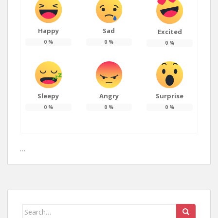
Happy
Sad
Excited
0
%
0
%
0
%
Sleepy
Angry
Surprise
0
%
0
%
0
%
…
Search