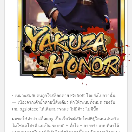
• เหมาะสมกับคนถูกใจสล็อตค่าย PG Soft โดยยิ่งไปกว่านั้น
— เนื่องจากเค้าย้ำค่ายนี้สิ่งเดียว ทำให้ระบบทั้งหมด รองรับ
เกม pgslotceo ได้เต็มสมรรถนะ ไม่มีค้าง ไม่มีบั๊ก
ผมขอใช้คำว่า สล็อตpg เป็นเว็บไซต์เปิดใหม่ที่รู้ใจคนเล่นจริง
ไม่ใช่แค่โปรดี แต่เป็น ระบบดี + ตั้งใจ + จ่ายจริง แบบที่หาได้