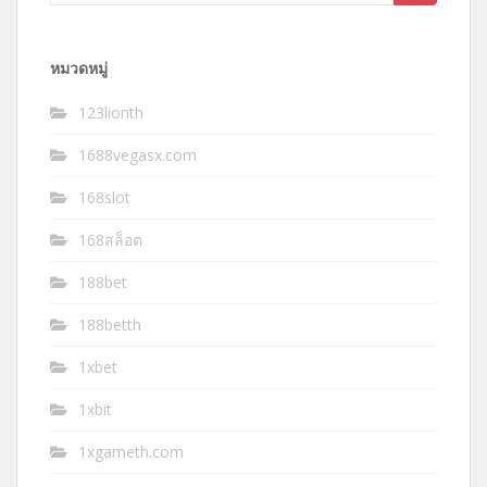
for:
หมวดหมู่
123lionth
1688vegasx.com
168slot
168สล็อต
188bet
188betth
1xbet
1xbit
1xgameth.com