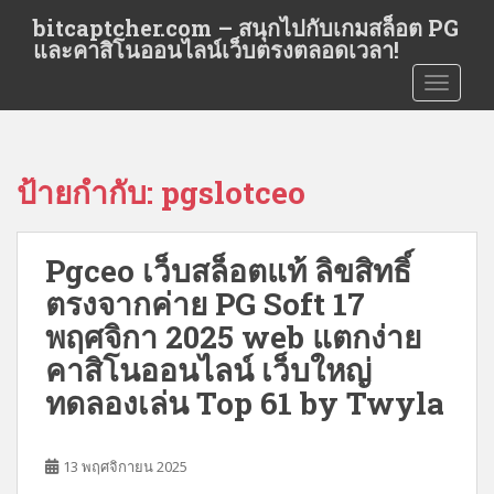
S
bitcaptcher.com – สนุกไปกับเกมสล็อต PG
k
และคาสิโนออนไลน์เว็บตรงตลอดเวลา!
i
TOGGLE
p
t
o
m
ป้ายกำกับ:
pgslotceo
a
i
n
Pgceo เว็บสล็อตแท้ ลิขสิทธิ์
c
o
ตรงจากค่าย PG Soft 17
n
พฤศจิกา 2025 web แตกง่าย
t
คาสิโนออนไลน์ เว็บใหญ่
e
n
ทดลองเล่น Top 61 by Twyla
t
13 พฤศจิกายน 2025