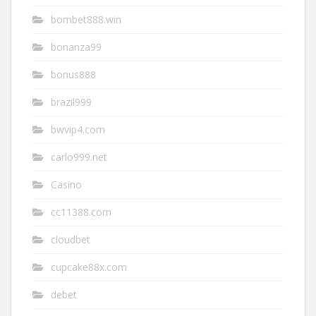
bombet888.win
bonanza99
bonus888
brazil999
bwvip4.com
carlo999.net
Casino
cc11388.com
cloudbet
cupcake88x.com
debet