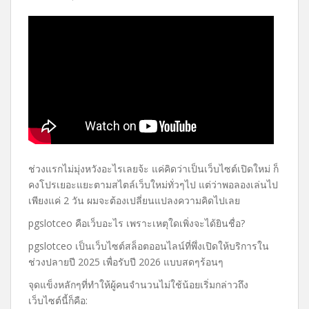
ช่วงแรกไม่มุ่งหวังอะไรเลยจ้ะ แค่คิดว่าเป็นเว็บไซต์เปิดใหม่ ก็
คงโปรเยอะแยะตามสไตล์เว็บใหม่ทั่วๆไป แต่ว่าพอลองเล่นไป
เพียงแค่ 2 วัน ผมจะต้องเปลี่ยนแปลงความคิดไปเลย
pgslotceo คือเว็บอะไร เพราะเหตุใดเพิ่งจะได้ยินชื่อ?
pgslotceo เป็นเว็บไซต์สล็อตออนไลน์ที่พึ่งเปิดให้บริการใน
ช่วงปลายปี 2025 เพื่อรับปี 2026 แบบสดๆร้อนๆ
จุดแข็งหลักๆที่ทำให้ผู้คนจำนวนไม่ใช้น้อยเริ่มกล่าวถึง
เว็บไซต์นี้ก็คือ: