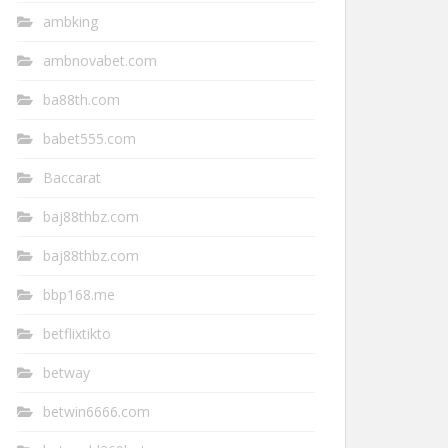
ambking
ambnovabet.com
ba88th.com
babet555.com
Baccarat
baj88thbz.com
baj88thbz.com
bbp168.me
betflixtikto
betway
betwin6666.com