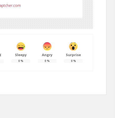
aptcher.com
Sleepy
Angry
Surprise
d
0
%
0
%
0
%