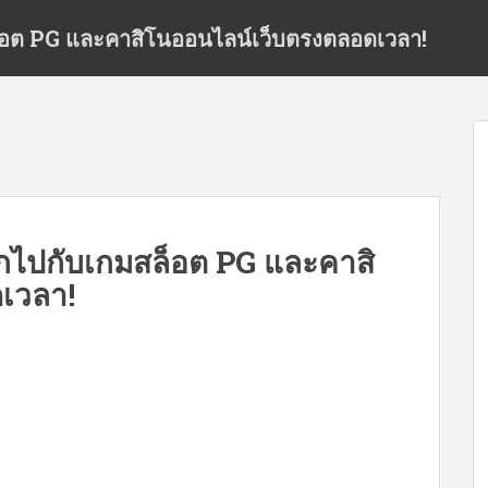
็อต PG และคาสิโนออนไลน์เว็บตรงตลอดเวลา!
กไปกับเกมสล็อต PG และคาสิ
เวลา!