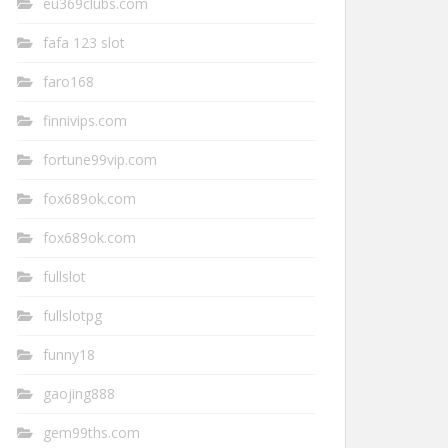
eu369clubs.com
fafa 123 slot
faro168
finnivips.com
fortune99vip.com
fox689ok.com
fox689ok.com
fullslot
fullslotpg
funny18
gaojing888
gem99ths.com