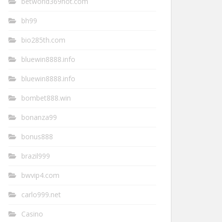
betworld369hot.com
bh99
bio285th.com
bluewin8888.info
bluewin8888.info
bombet888.win
bonanza99
bonus888
brazil999
bwvip4.com
carlo999.net
Casino