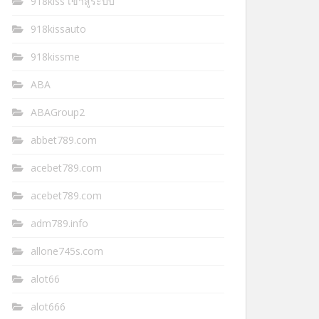
918kiss เข้าสู่ระบบ
918kissauto
918kissme
ABA
ABAGroup2
abbet789.com
acebet789.com
acebet789.com
adm789.info
allone745s.com
alot66
alot666