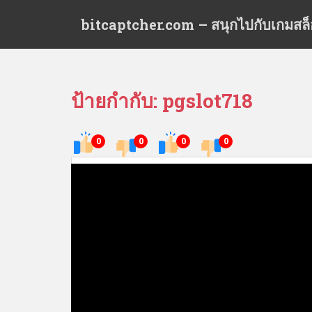
S
bitcaptcher.com – สนุกไปกับเกมสล
k
i
p
t
o
ป้ายกำกับ:
pgslot718
m
a
i
0
0
0
0
n
c
o
n
t
e
n
t