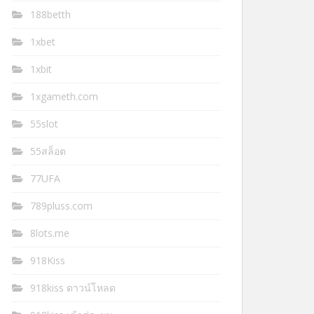
188betth
1xbet
1xbit
1xgameth.com
55slot
55สล็อต
77UFA
789pluss.com
8lots.me
918Kiss
918kiss ดาวน์โหลด