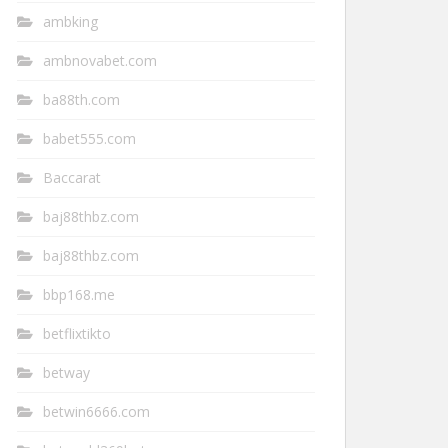
ambking
ambnovabet.com
ba88th.com
babet555.com
Baccarat
baj88thbz.com
baj88thbz.com
bbp168.me
betflixtikto
betway
betwin6666.com