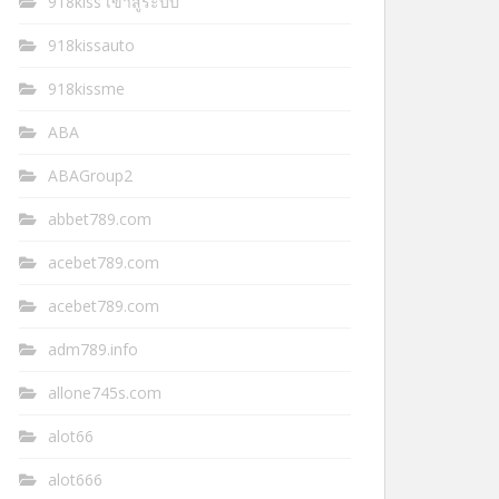
918kiss เข้าสู่ระบบ
918kissauto
918kissme
ABA
ABAGroup2
abbet789.com
acebet789.com
acebet789.com
adm789.info
allone745s.com
alot66
alot666