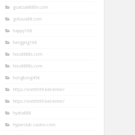
goatza888fin.com
gobaza88.com
happy168
hengjing168
hiso8888s.com
hiso8888s.com
hongkong456
https://sretthi99.bet/enter/
https://sretthi99.bet/enter/
hydra888
hyperclub-casino.com