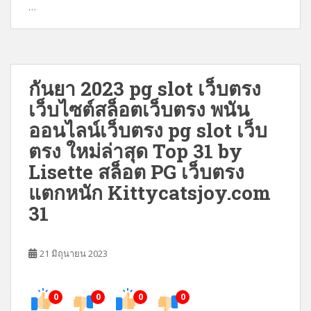
…
กันยา 2023 pg slot เว็บตรง
เว็บไซต์สล็อตเว็บตรง พนัน
ออนไลน์เว็บตรง pg slot เว็บ
ตรง ใหม่ล่าสุด Top 31 by
Lisette สล็อต PG เว็บตรง
แตกหนัก Kittycatsjoy.com
31
21 มิถุนายน 2023
0
0
0
0