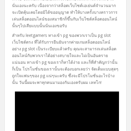
นั่นเองนะครับ เนื่องจากว่าสล็อตเว็บไซต์เอเย่นต์จำนวนมาก
จะเปิดคุ้นเคยโดยมิได้ขออนุญาต ทำให้บางครั้งบางคราวการ
เล่นสล็อตออนไลน์ของสมาชิกก็ขึ้นกับเว็บไซต์สล็อตออนไลน์
นั้นๆไปเสียแบบนั้นนั่นเองขอรับ
สำหรับ leetgamers ทางเข้า pg ของพวกเราเป็น pg slot
เว็บไซต์ตรง ที่ได้รับการยืนยันจากค่ายเกมสล็อตออนไลน์
อย่าง pg slot เป็นระเบียบแล้วครับ คุณจะสามารถเล่นสล็อต
ออนไลน์กับพวกเราได้อย่างสบายใจและไม่เป็นอันตราย
แน่นอน ทางเข้า pg ของเราก็หาได้ง่าย และก็ที่สำคัญกว่านั้น
ก็เป็น โปรโมชั่นของเรานั้นจะต้องบอกเลยว่า จัดเต็มแบบสุดๆ
ถูกใจแฟนๆของ pg แน่ๆนะครับ ซึ่งจะมีโปรโมชั่นอะไรบ้าง
นั้น วันนี้ผมจะพาทุกคนมามองกันเองครับผม เลทโก!