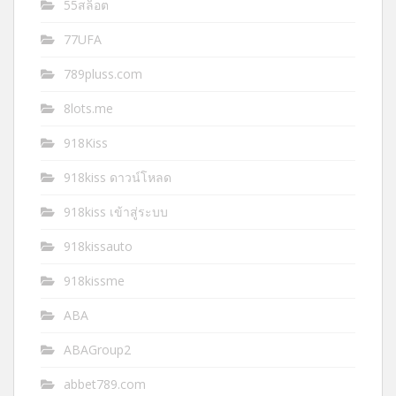
55สล็อต
77UFA
789pluss.com
8lots.me
918Kiss
918kiss ดาวน์โหลด
918kiss เข้าสู่ระบบ
918kissauto
918kissme
ABA
ABAGroup2
abbet789.com