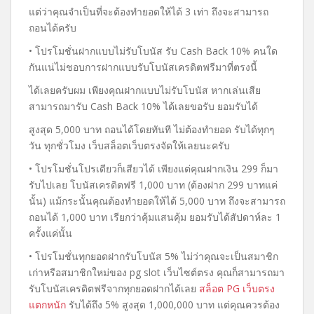
แต่ว่าคุณจำเป็นที่จะต้องทำยอดให้ได้ 3 เท่า ถึงจะสามารถ
ถอนได้ครับ
• โปรโมชั่นฝากแบบไม่รับโบนัส รับ Cash Back 10% คนใด
กันแน่ไม่ชอบการฝากแบบรับโบนัสเครดิตฟรีมาที่ตรงนี้
ได้เลยครับผม เพียงคุณฝากแบบไม่รับโบนัส หากเล่นเสีย
สามารถมารับ Cash Back 10% ได้เลยขอรับ ยอมรับได้
สูงสุด 5,000 บาท ถอนได้โดยทันที ไม่ต้องทำยอด รับได้ทุกๆ
วัน ทุกชั่วโมง เว็บสล็อตเว็บตรงจัดให้เลยนะครับ
• โปรโมชั่นโปรเดียวก็เสียวได้ เพียงแต่คุณฝากเงิน 299 ก็มา
รับไปเลย โบนัสเครดิตฟรี 1,000 บาท (ต้องฝาก 299 บาทแค่
นั้น) แม้กระนั้นคุณต้องทำยอดให้ได้ 5,000 บาท ถึงจะสามารถ
ถอนได้ 1,000 บาท เรียกว่าคุ้มแสนคุ้ม ยอมรับได้สัปดาห์ละ 1
ครั้งแค่นั้น
• โปรโมชั่นทุกยอดฝากรับโบนัส 5% ไม่ว่าคุณจะเป็นสมาชิก
เก่าหรือสมาชิกใหม่ของ pg slot เว็บไซต์ตรง คุณก็สามารถมา
รับโบนัสเครดิตฟรีจากทุกยอดฝากได้เลย
สล็อต PG เว็บตรง
แตกหนัก
รับได้ถึง 5% สูงสุด 1,000,000 บาท แต่คุณควรต้อง