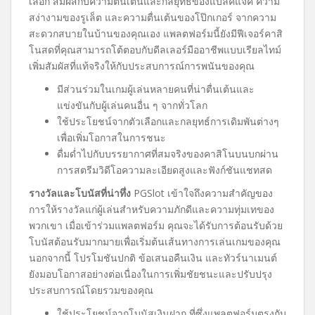
เลือก สัมผัสกับความตื่นเต้นและกลยุทธ์ของแบล็คแจ็ค ความ
สง่างามของรูเล็ต และความตื่นเต้นของโป๊กเกอร์ จากความ
สะดวกสบายในบ้านของคุณเอง แพลตฟอร์มนี้ยังมีฟีเจอร์คาสิ
โนสดที่คุณสามารถโต้ตอบกับดีลเลอร์มืออาชีพแบบเรียลไทม์
เพิ่มสัมผัสที่แท้จริงให้กับประสบการณ์การพนันของคุณ
มีส่วนร่วมในเกมผู้เล่นหลายคนที่น่าตื่นเต้นและ
แข่งขันกับผู้เล่นคนอื่น ๆ จากทั่วโลก
ใช้ประโยชน์จากตัวเลือกและกลยุทธ์การเดิมพันต่างๆ
เพื่อเพิ่มโอกาสในการชนะ
ดื่มด่ำไปกับบรรยากาศที่สมจริงของคาสิโนบนบกผ่าน
การสตรีมวิดีโอความละเอียดสูงและฟังก์ชันแชทสด
รางวัลและโบนัสที่น่าทึ่ง
PGSlot เข้าใจถึงความสำคัญของ
การให้รางวัลแก่ผู้เล่นสำหรับความภักดีและความทุ่มเทของ
พวกเขา เมื่อเข้าร่วมแพลตฟอร์ม คุณจะได้รับการต้อนรับด้วย
โบนัสต้อนรับมากมายเพื่อเริ่มต้นเส้นทางการเล่นเกมของคุณ
นอกจากนี้ โปรโมชันปกติ ข้อเสนอคืนเงิน และทัวร์นาเมนต์
ยังมอบโอกาสอย่างต่อเนื่องในการเพิ่มชัยชนะและปรับปรุง
ประสบการณ์โดยรวมของคุณ
ใช้ประโยชน์จากโบนัสเงินฝาก ที่ซึ่งแพลตฟอร์มตรงกับ