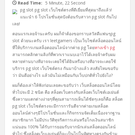
Read Time:
5 Minute, 22 Second
pg slot pg slot เว็บไซต์ตรงที่ดีเยี่ยมที่สุดมาถึงแล้ว!
แนะนำ 6 โปรโมชั่นสุดปังต้อนรับสาวก pg slot กันไป
เลย!
ตอนแรกเลยจ้านะครับ ผมก็จำต้องขอกราบสวัสดีแฟนๆpg
slot ด้วยนะครับ เรา leetgamers เป็นเว็บไซต์สล็อตออนไลน์
ที่ให้บริการเกมสล็อตออนไลน์จากค่าย pg โดย
ทางเข้า pg
สามารถคลิกตามลิงก์ที่พวกเราแนบเอาไว้ได้เลยจ้าครับผม
หลายท่านบางทีอาจจะเคยใช้ได้ยินหรือบางทีอาจจะเคยใช้
บริการ pg slot เว็บไซต์ตรง กันมาบ้างแล้ว สงสัยไหมขอรับ
ว่า มันดีอย่างไร แล้วมันไม่เหมือนกับเว็บปกติทั่วไปยังไง?
ผมก็ต้องเล่าให้ฟังก่อนเลยคะขอรับว่า เว็บสล็อตออนไลน์โดย
ทั่วไปจะมี 2 ชนิด คือ สล็อตเว็บตรงกับสล็อตเว็บไซต์เอเย่นต์
ซึ่งความแตกต่างง่ายๆที่คุณสามารถเห็นได้ชัดๆเลยก็คือ สล็อต
pg slot เว็บไซต์ตรงจะมีการการันตีจากค่ายเกมสล็อต
ออนไลน์ต่างๆมีโปรโมชั่นและก็กิจกรรมจัดเต็มเนื่องจากฐาน
สมาชิกมาก ไม่มีประวัติทุจริตการเล่นหรือโกงเงินสมาชิก
แน่นอน 100% ได้รับการยอมรับจากนักเล่นสล็อตออนไลน์
ทั่วไป ซึ่งสล็อตเว็บเอเย่นต์ก็จะเป็นไปในทิศทางตรงกันข้าม