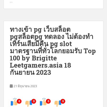
…
ทางเข้า pg เว็บสล็อต
pgสล็อตpg ทดลอง ไม่ต้องทำ
เทิร์นเสียมีคืน pg slot
มาตรฐานที่ทั่วโลกยอมรับ Top
100 by Brigitte
Leetgamers.asia 18
กันยายน 2023
21 มิถุนายน 2023
0
0
0
0