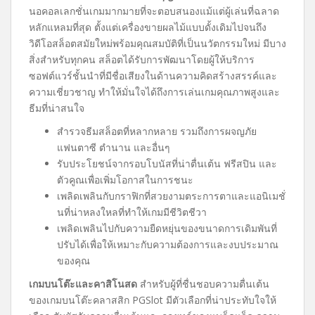
นอคอลเลกชั่นเกมมากมายที่จะตอบสนองแม้แต่ผู้เล่นที่ฉลาด
หลักแหลมที่สุด ตั้งแต่เครื่องขายผลไม้แบบดั้งเดิมไปจนถึง
วิดีโอสล็อตสมัยใหม่พร้อมคุณสมบัติที่เป็นนวัตกรรมใหม่ มีบาง
สิ่งสำหรับทุกคน สล็อตได้รับการพัฒนาโดยผู้ให้บริการ
ซอฟต์แวร์ชั้นนำที่มีชื่อเสียงในด้านความคิดสร้างสรรค์และ
ความเชี่ยวชาญ ทำให้มั่นใจได้ถึงการเล่นเกมคุณภาพสูงและ
ธีมที่น่าสนใจ
สำรวจธีมสล็อตที่หลากหลาย รวมถึงการผจญภัย
แฟนตาซี ตำนาน และอื่นๆ
รับประโยชน์จากรอบโบนัสที่น่าตื่นเต้น ฟรีสปิน และ
ตัวคูณเพื่อเพิ่มโอกาสในการชนะ
เพลิดเพลินกับกราฟิกที่สวยงามตระการตาและแอนิเมชั่
นที่น่าหลงใหลที่ทำให้เกมมีชีวิตชีวา
เพลิดเพลินไปกับความยืดหยุ่นของขนาดการเดิมพันที่
ปรับได้เพื่อให้เหมาะกับความต้องการและงบประมาณ
ของคุณ
เกมบนโต๊ะและคาสิโนสด
สำหรับผู้ที่ชื่นชอบความตื่นเต้น
ของเกมบนโต๊ะคลาสสิก PGSlot มีตัวเลือกที่น่าประทับใจให้