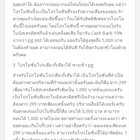
ยอดเท่าใด ต้องการถอนมากแค่ไหนก็ถอนได้เลยครับผม แต่ว่า
โปรโมชั่นนี้จะเป็นโปรโมชั่นที่รองรับความเสี่ยงของคุณ ถ้า
หากคุณกำเนิดเล่นเสียขึ้นมา ก็จะได้รับสิทธิพิเศษจากโปรโม
ชั่นนี้ไปเลยครับผม โดยโปรโมชั่นนี้ หากคุณฝากแบบไม่รับ
โบนัสเครดิตฟรีแล้วเล่นสล็อตเสีย ก็มารับ Cash Back 10%
จากเรา pg slot ได้เลยขอรับ ยอมรับได้สูงสุดถึง 5,000 บาท
ไม่ต้องทำยอด สามารถถอนได้ทันที รับได้ทุกวันทุกชั่วโมงด้วย
ครับผม
3. โปรโมชั่นโปรเดียวก็เสียวได้ ทางเข้า pg
สำหรับโปรโมชั่นโปรเดียวก็เสียวได้ เป็นโปรโมชั่นที่จำเป็น
ต้องฝากตามปริมาณที่กำหนดเท่านั้นครับผม มันก็คือ ฝาก 299
เพื่อมารับโบนัสเครดิตฟรีเพิ่มเป็น 1,000 บาทนั่นเองนะครับ
เป็นโปรโมชั่นที่แจกโบนัสเครดิตฟรีเป็นจำนวนมากแต่ว่าจะ
ต้องฝาก 299 บาทเพียงแค่นั้นครับ ปริมาณอื่นมิได้เลยจ๊ะครับ
ข้อตกลงของโปรโมชั่นนี้ก็คือ เล่นได้ 5,000 บาท สามารถ
ถอนได้ 1,000 บาทไปเลย หลายท่านบางครั้งอาจจะมองว่า ทำ
ยอดเยอะเกินไปรึเปล่า แต่ว่าอย่าลืมครับว่า คุณลงทุนเพียงแต่
299 บาทแค่นั้นนะครับ สามารถรับโปรโมชั่นนี้ได้อาทิตย์ละ 1
ครั้ง รีบคลิกทางเข้า pg แล้วมารับกันครับผม