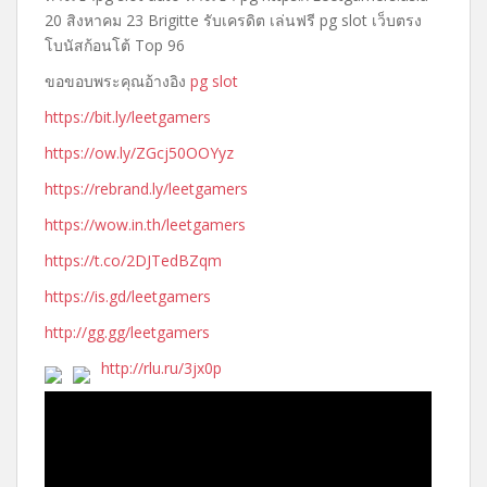
20 สิงหาคม 23 Brigitte รับเครดิต เล่นฟรี pg slot เว็บตรง
โบนัสก้อนโต้ Top 96
ขอขอบพระคุณอ้างอิง
pg slot
https://bit.ly/leetgamers
https://ow.ly/ZGcj50OOYyz
https://rebrand.ly/leetgamers
https://wow.in.th/leetgamers
https://t.co/2DJTedBZqm
https://is.gd/leetgamers
http://gg.gg/leetgamers
http://rlu.ru/3jx0p