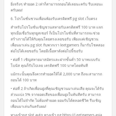
ยิ่งจริงๆ ทำยอด 2 เท่าก็สามารถถอนได้เลยนะครับ รีบเลยนะ
ครับผม!
6. โปรโมชั่นชวนเพื่อนพ้องรับเครดิตฟรี pg slot เว็บตรง
สำหรับโปรโมชั่นเชิญชวนสหายรับเครดิตฟรี 100 บาท แจก
ทุกเมื่อเชื่อวันทุกยูสเซอร์ ก็เป็นโปรโมชั่นที่สามารถจะช่วย
สร้างรายได้ให้กับคุณโดยตรงเลยขอรับ เพียงแค่เชิญชวน
เพื่อนมาเล่น pg slot กับพวกเรา leetgamers ก็มารับโชคสอง
ต่อไปได้เลยขอรับ โดยมีเนื้อหาดังต่อไปนี้ขอรับ
• ต่อที่ 1 เชิญสหายมาสมัครและฝากขั้นต่ำ 50 บาทแบบรับ
โบนัส คุณก็รับไปเลย เครดิตฟรี 100 บาทโดยทันที
แม้กระนั้นคุณจึงควรทำยอดให้ได้ 2,000 บาท ถึงจะสามารถ
ถอนได้ 100 บาท
• ต่อที่ 2 ถ้าเกิดเพื่อนฝูงที่คุณเชิญชวนมาเล่นเสีย คุณจะได้รับ
ส่วนแบ่ง 5% จากยอดเสียของเพื่อนฝูงในทันทีครับ สามารถ
ถอนได้ไม่จำกัด ไม่ต้องทำยอด ยอมรับได้ตลอดชีวิต รีบเชิญ
เพื่อนมาเล่นกันครับผม!
ทางเข้าpg slot auto ทางเข้า pg https://Leetgamers.asia