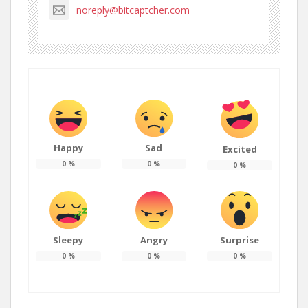
noreply@bitcaptcher.com
Happy
Sad
Excited
0
%
0
%
0
%
Sleepy
Angry
Surprise
0
%
0
%
0
%