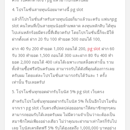
4. โปรโมชั่นสายทุนน้อยมาทางนี้ pg slot
แล้วก็โปรโมชั่นสำหรับสายทุนน้อยก็มาแล้วนะครับ แฟนๆpg
slot คนไหนที่เป็นสายทุนน้อยห้ามพลาด ลงทุนหลักสิบ ได้ทุน
ไปเล่นหลักร้อยมีตรงนี้ที่เดียวครับ! โดยโปรโมชั่นนี้ก็จะมีให้
ฝากตั้งแต่ ฝาก 20 รับ 100 ทำยอด 500 ถอนได้ 100,
ฝาก 40 รับ 200 ทำยอด 1,000 ถอนได้ 200,
pg slot
ฝาก 60
รับ 300 ทำยอด 1,500 ถอนได้ 300 และฝาก 80 รับ 400 ทำ
ยอด 2,000 ถอนได้ 400 เล่นได้เฉพาะเกมสล็อตเท่านั้น รวม
ทั้งห้ามซื้อฟรีสปินครับผม สามารถรับได้ดังที่คุณต้องการเลย
ครับผม โดยแต่ละโปรโมชั่นสามารถรับได้วันละ 1 ครั้ง
เท่านั้น รีบเลยครับ!
5. โปรโมชั่นทุกยอดฝากรับโบนัส 5% pg slot เว็บตรง
สำหรับโปรโมชั่นทุกยอดฝากรับโบนัส 5% ก็เป็นอีกโปรโมชั่น
จากเรา pg slot เว็บตรงที่ปลดปล่อยออกมาให้สมาชิกทุกๆคน
สามารถยอมรับได้เลยครับผม ไม่มีความจำเป็นว่าจะต้องเป็น
สมาชิกใหม่เพียงอย่างเดียว ไม่ว่าคุณจะฝากมาเท่าไหร่ก็รับไป
เลย โบนัสเครดิตฟรี 5% รับได้สูงสุดถึง 1,000,000 บาทอย่าง