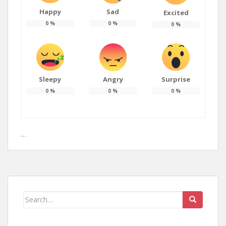
Happy
Sad
Excited
0
%
0
%
0
%
Sleepy
Angry
Surprise
0
%
0
%
0
%
…
Search
for: