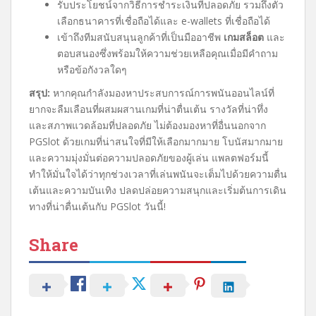
รับประโยชน์จากวิธีการชำระเงินที่ปลอดภัย รวมถึงตัว
เลือกธนาคารที่เชื่อถือได้และ e-wallets ที่เชื่อถือได้
เข้าถึงทีมสนับสนุนลูกค้าที่เป็นมืออาชีพ
เกมสล็อต
และ
ตอบสนองซึ่งพร้อมให้ความช่วยเหลือคุณเมื่อมีคำถาม
หรือข้อกังวลใดๆ
สรุป:
หากคุณกำลังมองหาประสบการณ์การพนันออนไลน์ที่
ยากจะลืมเลือนที่ผสมผสานเกมที่น่าตื่นเต้น รางวัลที่น่าทึ่ง
และสภาพแวดล้อมที่ปลอดภัย ไม่ต้องมองหาที่อื่นนอกจาก
PGSlot ด้วยเกมที่น่าสนใจที่มีให้เลือกมากมาย โบนัสมากมาย
และความมุ่งมั่นต่อความปลอดภัยของผู้เล่น แพลตฟอร์มนี้
ทำให้มั่นใจได้ว่าทุกช่วงเวลาที่เล่นพนันจะเต็มไปด้วยความตื่น
เต้นและความบันเทิง ปลดปล่อยความสนุกและเริ่มต้นการเดิน
ทางที่น่าตื่นเต้นกับ PGSlot วันนี้!
Share