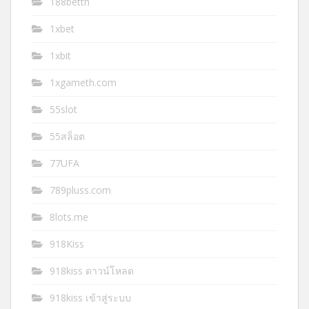
188betth
1xbet
1xbit
1xgameth.com
55slot
55สล็อต
77UFA
789pluss.com
8lots.me
918Kiss
918kiss ดาวน์โหลด
918kiss เข้าสู่ระบบ