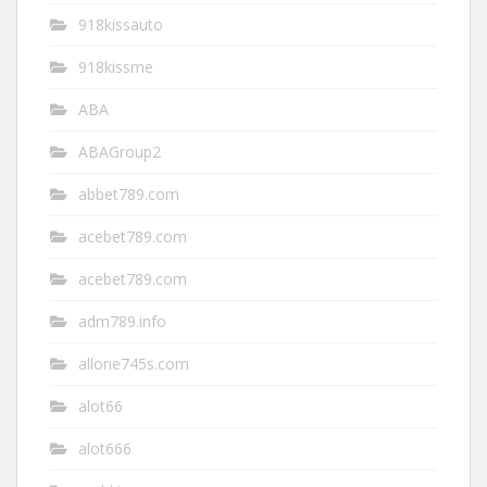
918kissauto
918kissme
ABA
ABAGroup2
abbet789.com
acebet789.com
acebet789.com
adm789.info
allone745s.com
alot66
alot666