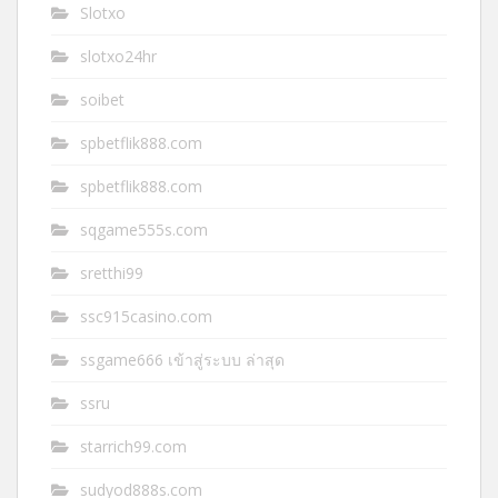
Slotxo
slotxo24hr
soibet
spbetflik888.com
spbetflik888.com
sqgame555s.com
sretthi99
ssc915casino.com
ssgame666 เข้าสู่ระบบ ล่าสุด
ssru
starrich99.com
sudyod888s.com