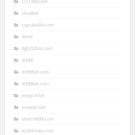
cc11388.com
cloudbet
cupcake88x.com
debet
dgb222hot.com
dr888
dr888bet.com
dr888bet.com
enjoy24.fun
erisauto.site
etbet16888.com
eu369clubs.com