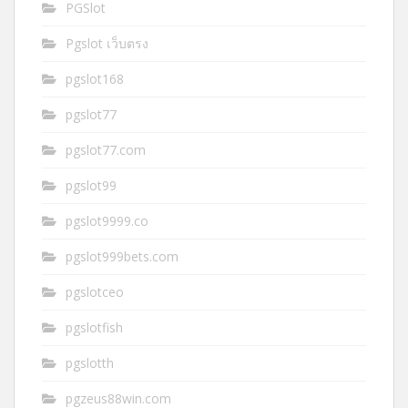
PGSlot
Pgslot เว็บตรง
pgslot168
pgslot77
pgslot77.com
pgslot99
pgslot9999.co
pgslot999bets.com
pgslotceo
pgslotfish
pgslotth
pgzeus88win.com