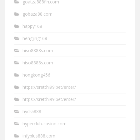
goatza888fin.com
gobaza88.com
happy168
hengjing168
hiso8888s.com
hiso8888s.com
hongkong456
https://sretthi99.bet/enter/
https://sretthi99.bet/enter/
hydra888
hyperclub-casino.com
infyplus888.com