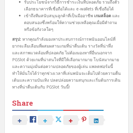
รับประโยชน์จากวิธีการชำระเงินที่ปลอดภัย รวมถึงตัว
เลือกธนาคารที่เชื่อถือได้และ e-wallets ที่เชื่อถือได้
เข้าถึงทีมสนับสนุนลูกค้าที่เป็นมืออาชีพ
เกมสล็อต
และ
ตอบสนองซึ่งพร้อมให้ความช่วยเหลือคุณเมื่อมีคำถาม
หรือข้อกังวลใดๆ
สรุป:
หากคุณกำลังมองหาประสบการณ์การพนันออนไลน์ที่
ยากจะลืมเลือนที่ผสมผสานเกมที่น่าตื่นเต้น รางวัลที่น่าทึ่ง
และสภาพแวดล้อมที่ปลอดภัย ไม่ต้องมองหาที่อื่นนอกจาก
PGSlot ด้วยเกมที่น่าสนใจที่มีให้เลือกมากมาย โบนัสมากมาย
และความมุ่งมั่นต่อความปลอดภัยของผู้เล่น แพลตฟอร์มนี้
ทำให้มั่นใจได้ว่าทุกช่วงเวลาที่เล่นพนันจะเต็มไปด้วยความตื่น
เต้นและความบันเทิง ปลดปล่อยความสนุกและเริ่มต้นการเดิน
ทางที่น่าตื่นเต้นกับ PGSlot วันนี้!
Share