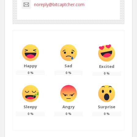
noreply@bitcaptcher.com
Happy
Sad
Excited
0
%
0
%
0
%
Sleepy
Angry
Surprise
0
%
0
%
0
%