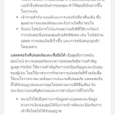
เปอร์เซ็นต์ของเงินฝากของคุณ ทำให้คุณมีเงินมากขึ้น
ในการเล่น
เข้าร่วมทัวร์นาเมนต์และการแข่งขันที่น่าตื่นเต้น ซึ่ง
คุณสามารถแสดงทักษะและรับรางวัลที่น่าสนใจ
รับประโยชน์จากโปรแกรมความภักดีที่ให้รางวัลแก่
การเล่นต่อเนื่องของคุณด้วยสิทธิพิเศษ เช่น โบนัสส่วน
บุคคล การถอนเงินที่เร็วขึ้น และการสนับสนุนลูกค้า
โดยเฉพาะ
แพลตฟอร์มที่ปลอดภัยและเชื่อถือได้
เมื่อพูดถึงการพนัน
ออนไลน์ ความปลอดภัยและความปลอดภัยมีความสำคัญ
สูงสุด PGSlot ให้ความสำคัญกับการปกป้องข้อมูลและเงินทุน
ของผู้เล่น โดยใช้มาตรการรักษาความปลอดภัยที่ล้ำสมัยเพื่อ
ให้แน่ใจว่าสภาพแวดล้อมการเล่นเกมที่ปลอดภัย แพลตฟอร์ม
นี้ได้รับอนุญาตและควบคุมโดยหน่วยงานที่มีชื่อเสียง รับ
ประกันการเล่นที่ยุติธรรมและการดำเนินการที่โปร่งใส
สบายใจได้เมื่อทราบว่าข้อมูลส่วนบุคคลและข้อมูล
ทางการเงินของคุณได้รับการเข้ารหัสและป้องกันการ
เข้าถึงโดยไม่ได้รับอนุญาต