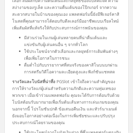
เลือก สัมผัสกับความตื่นเต้นและกลยุทธ์ของแบล็คแจ็ค ความ
สง่างามของรูเล็ต และความตื่นเต้นของโป๊กเกอร์ จากความ
สะดวกสบายในบ้านของคุณเอง แพลตฟอร์มนี้ยังมีฟีเจอร์คาสิ
โนสดที่คุณสามารถโต้ตอบกับดีลเลอร์มืออาชีพแบบเรียลไทม์
เพิ่มสัมผัสที่แท้จริงให้กับประสบการณ์การพนันของคุณ
มีส่วนร่วมในเกมผู้เล่นหลายคนที่น่าตื่นเต้นและ
แข่งขันกับผู้เล่นคนอื่น ๆ จากทั่วโลก
ใช้ประโยชน์จากตัวเลือกและกลยุทธ์การเดิมพันต่างๆ
เพื่อเพิ่มโอกาสในการชนะ
ดื่มด่ำไปกับบรรยากาศที่สมจริงของคาสิโนบนบกผ่าน
การสตรีมวิดีโอความละเอียดสูงและฟังก์ชันแชทสด
รางวัลและโบนัสที่น่าทึ่ง
PGSlot เข้าใจถึงความสำคัญของ
การให้รางวัลแก่ผู้เล่นสำหรับความภักดีและความทุ่มเทของ
พวกเขา เมื่อเข้าร่วมแพลตฟอร์ม คุณจะได้รับการต้อนรับด้วย
โบนัสต้อนรับมากมายเพื่อเริ่มต้นเส้นทางการเล่นเกมของคุณ
นอกจากนี้ โปรโมชันปกติ ข้อเสนอคืนเงิน และทัวร์นาเมนต์
ยังมอบโอกาสอย่างต่อเนื่องในการเพิ่มชัยชนะและปรับปรุง
ประสบการณ์โดยรวมของคุณ
ใช้ประโยชน์จากโบนัสเงินฝาก ที่ซึ่งแพลตฟอร์มตรงกับ