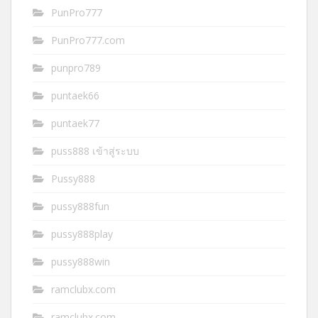
PunPro777
PunPro777.com
punpro789
puntaek66
puntaek77
puss888 เข้าสู่ระบบ
Pussy888
pussy888fun
pussy888play
pussy888win
ramclubx.com
ramclubx.com