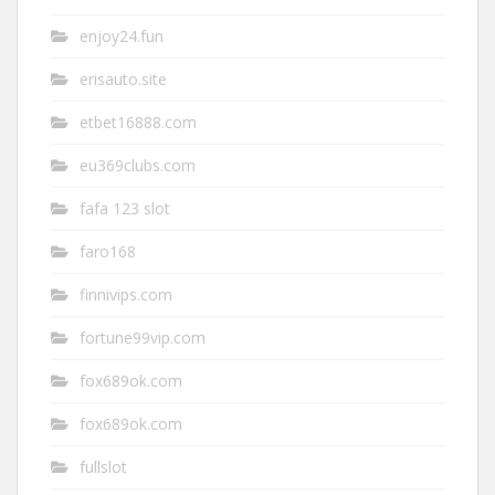
enjoy24.fun
erisauto.site
etbet16888.com
eu369clubs.com
fafa 123 slot
faro168
finnivips.com
fortune99vip.com
fox689ok.com
fox689ok.com
fullslot