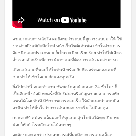
จากประสบการณ์จริง ผมยังพบว่าระบบนี้ถูกวางแบบมาให้ ใช้
งานง่ายถึงแม้กับมือใหม่ หน้าเว็บไซต์เด่นชัด เข้าใจง่าย การ
จัดชนิดและประเภทเกมก็เป็นระเบียบเรียบร้อย ทำให้ไม่เสียเว
ล่ำเวลาสำหรับเพื่อการค้นหาเกมที่ต้องการเล่น ผมสามารถ
เลือกเล่นเกมที่ชอบได้ในทันที พร้อมกับฟีเจอร์ทดลองเล่นที่
ช่วยทำให้เข้าใจเกมก่อนลงทุนจริง
ยิ่งไปกว่านี้ คณะทำงาน ซัพพอร์ตลูกค้าตลอด 24 ชั่วโมง ก็
เป็นอีกหนึ่งข้อดี ทุกครั้งที่มีปริศนาหรือปัญหา ผมสามารถทัก
แชทได้โดยทันที มีข้าราชการตอบเร็ว ให้คำแนะนำแบบมือ
อาชีพ ทำให้มั่นใจว่าการเล่นเกมจะราบรื่น ไม่มีสะดุด
macau69 สมัคร แจ็คพอตได้ทุกเกม ลุ้นโบนัสได้ทุกสปิน ทุน
น้อยก็ทำกำไรหลักแสนได้สบายๆ
จะต้องบอกเลยว่า ประสบการณ์ที่ผมมีจากการเล่นสล็อต