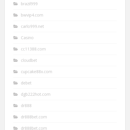
brazil999
bwvip4.com
carlo999.net
Casino
cc11388.com
cloudbet
cupcake88x.com
debet
dgb222hot.com
dr888
dr888bet.com
dr888bet.com