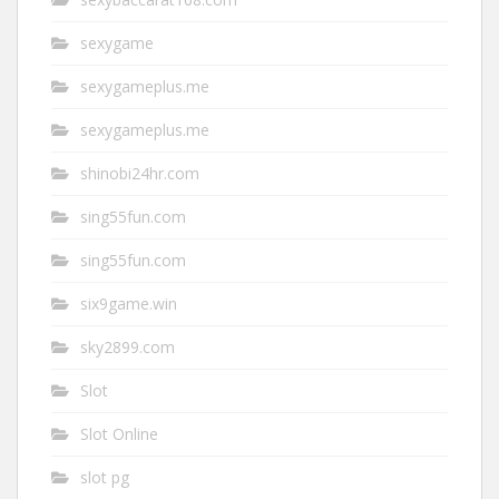
sexygame
sexygameplus.me
sexygameplus.me
shinobi24hr.com
sing55fun.com
sing55fun.com
six9game.win
sky2899.com
Slot
Slot Online
slot pg