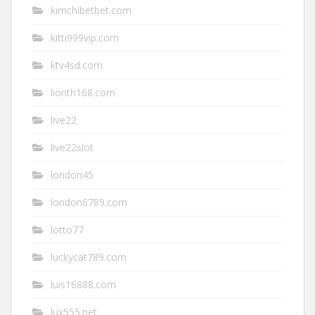
kimchibetbet.com
kitti999vip.com
ktv4sd.com
lionth168.com
live22
live22slot
london45
london6789.com
lotto77
luckycat789.com
luis16888.com
lux555.net