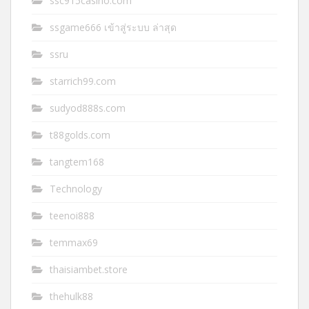
ssc915casino.com
ssgame666 เข้าสู่ระบบ ล่าสุด
ssru
starrich99.com
sudyod888s.com
t88golds.com
tangtem168
Technology
teenoi888
temmax69
thaisiambet.store
thehulk88