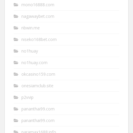
mono16888.com
nagawaybet.com
nbwin.me
niseko168bet.com
no1huay
no1huay.com
okcasino159.com
onesiamclub.site
p2vvip
pananthai99.com
pananthai99.com
paramax1688.info