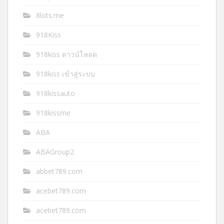
8lots.me
918Kiss
918kiss ดาวน์โหลด
918kiss เข้าสู่ระบบ
918kissauto
918kissme
ABA
ABAGroup2
abbet789.com
acebet789.com
acebet789.com