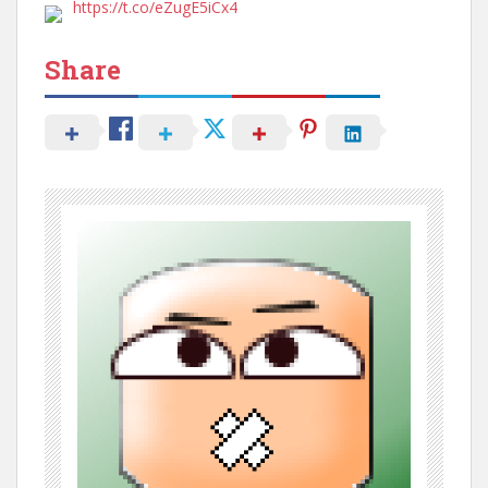
https://t.co/eZugE5iCx4
Share