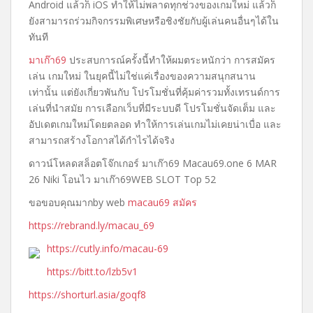
Android แล้วก็ iOS ทำให้ไม่พลาดทุกช่วงของเกมใหม่ แล้วก็
ยังสามารถร่วมกิจกรรมพิเศษหรือชิงชัยกับผู้เล่นคนอื่นๆได้ใน
ทันที
มาเก๊า69
ประสบการณ์ครั้งนี้ทำให้ผมตระหนักว่า การสมัคร
เล่น เกมใหม่ ในยุคนี้ไม่ใช่แค่เรื่องของความสนุกสนาน
เท่านั้น แต่ยังเกี่ยวพันกับ โปรโมชั่นที่คุ้มค่ารวมทั้งเทรนด์การ
เล่นที่นำสมัย การเลือกเว็บที่มีระบบดี โปรโมชั่นจัดเต็ม และ
อัปเดตเกมใหม่โดยตลอด ทำให้การเล่นเกมไม่เคยน่าเบื่อ และ
สามารถสร้างโอกาสได้กำไรได้จริง
ดาวน์โหลดสล็อตโจ๊กเกอร์ มาเก๊า69 Macau69.one 6 MAR
26 Niki โอนไว มาเก๊า69WEB SLOT Top 52
ขอขอบคุณมากby web
macau69 สมัคร
https://rebrand.ly/macau_69
https://cutly.info/macau-69
https://bitt.to/lzb5v1
https://shorturl.asia/goqf8