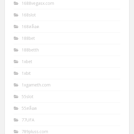
1688vegasx.com
168slot
168สล็อต
188bet
188betth
1xbet
1xbit
1xgameth.com
55slot
55สล็อต
77UFA
789pluss.com