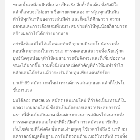
ขณะนั้นเหมือนฝันที่แปลงเป็นจริง อีกทั้งตื่นเต้น ทั้งยังดีใจ
แล้วก็แทบจะไม่อยากเชื่อสายตาตนเอง การลุ้นทุกสปินมัน
ทำให้ทุกวินาทีของการเล่นมีค่า และก็ผมได้ศึกษาว่า ความ
อดทนและการเลือกเกมที่เหมาะสมช่วยทำให้ทุนน้อยก็สามารถ
สร้างผลกำไรได้อย่างมากมาย
อย่าพึ่งท้อแม้ไม่ได้แจ็คพอตทันที ทุกเกมมีรอบโบนัสรวมทั้ง
ตอนที่เหมาะสมในการชนะ การทดสอบเล่นรวมทั้งเรียนรู้กล
ยุทธ์นิดๆหน่อยๆทำให้ผมสามารถจับจังหวะและก็เพิ่มช่องทาง
ชนะได้มากขึ้น รวมทั้งนี่เป็นกลเม็ดสำคัญที่ทำให้ผมทำกำไร
หลักแสนได้จริง แม้ว่าจะเริ่มด้วยทุนเพียงแต่หลักร้อย
มาเก๊า69 สมัคร เกมใหม่ เทรนด์การเล่นสุดฮอต แล้วก็โปรโม
ชั่นมาแรง
ผมได้ลอง macau69 สมัคร เล่นเกมใหม่ ที่กำลังเป็นเทรนด์ใน
แวดวงเกมออนไลน์ ซึ่งจำเป็นต้องบอกเลยว่าประสบการณ์
คราวนี้ตื่นเต้นเกินคาด ตั้งแต่กระบวนการสมัครไปจนกระทั่ง
การทดสอบเล่นเกมใหม่ๆที่พึ่งเปิดตัว การสมัครสมาชิกกับ
เว็บไซต์เกมที่โด่งดัง ขั้นตอนง่ายสุดๆ ใช้เวลาไม่ถึง 5 นาที ผม
แค่กรอกข้อมูลพื้นฐาน การันตีตัวตนด้วยเบอร์โทรศัพท์ รวมทั้ง