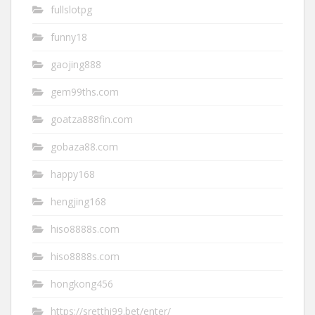
fullslotpg
funny18
gaojing888
gem99ths.com
goatza888fin.com
gobaza88.com
happy168
hengjing168
hiso8888s.com
hiso8888s.com
hongkong456
https://sretthi99.bet/enter/