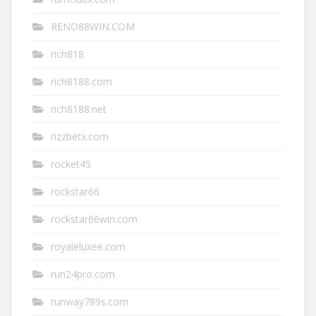
RENO88WIN.COM
rich818
rich8188.com
rich8188.net
rizzbetx.com
rocket45
rockstar66
rockstar66win.com
royaleluxee.com
run24pro.com
runway789s.com