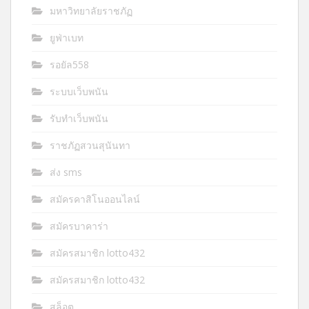
มหาวิทยาลัยราชภัฏ
ยูฟ่าเบท
รอยัล558
ระบบเว็บพนัน
รับทำเว็บพนัน
ราชภัฏสวนสุนันทา
ส่ง sms
สมัครคาสิโนออนไลน์
สมัครบาคาร่า
สมัครสมาชิก lotto432
สมัครสมาชิก lotto432
สล็อต