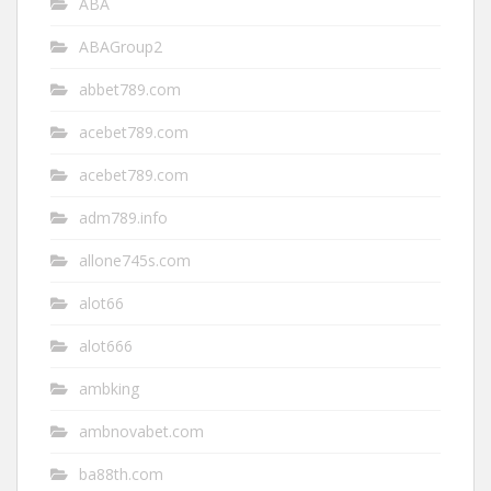
ABA
ABAGroup2
abbet789.com
acebet789.com
acebet789.com
adm789.info
allone745s.com
alot66
alot666
ambking
ambnovabet.com
ba88th.com