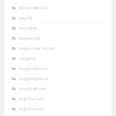
sbotop1688.com
sexy168
sexy168vip
sexyauto168
sexybaccarat168.com
sexygame
sexygameplus.me
sexygameplus.me
shinobi24hr.com
sing55fun.com
sing55fun.com