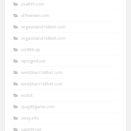
usa899.com
ut9winwin.com
vegasisland168bet.com
vegasisland168bet.com
ver888.vip
vipmgm8.net
westbluez168bet.com
westbluez168bet.com
xoslot
xpay88game.com
xway.info
yak699.net