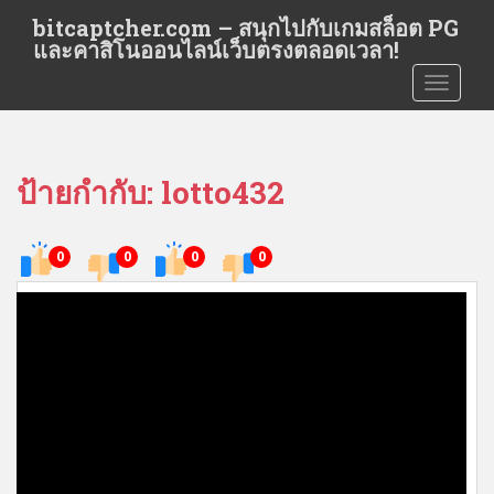
S
bitcaptcher.com – สนุกไปกับเกมสล็อต PG
k
และคาสิโนออนไลน์เว็บตรงตลอดเวลา!
i
TOGGLE
p
t
o
m
ป้ายกำกับ:
lotto432
a
i
n
0
0
0
0
c
o
n
t
e
n
t