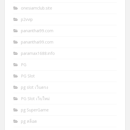
onesiamclub.site
p2vvip
pananthai99.com
pananthai99.com
paramax1688.info
PG
PG Slot
pg slot เว็บตรง
PG Slot เว็บใหม่
pg SuperGame
pg สล็อต