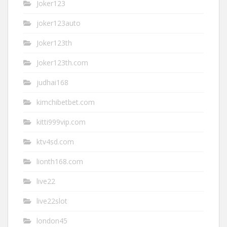
Joker123
joker123auto
Joker123th
Joker123th.com
judhai168
kimchibetbet.com
kitti999vip.com
ktv4sd.com
lionth168.com
live22
live22slot
london45