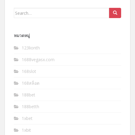
Search
for:
หมวดหมู่
123lionth
1688vegasx.com
168slot
168สล็อต
188bet
188betth
1xbet
1xbit