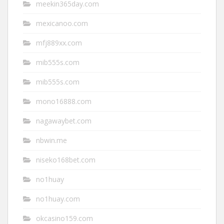
meekin365day.com
mexicanoo.com
mfj889xx.com
mib555s.com
mib555s.com
mono16888.com
nagawaybet.com
nbwin.me
niseko168bet.com
no1huay
no1huay.com
okcasino159.com