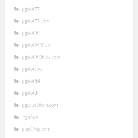
pgslot77
pgslot77.com
pgslot99
pgslot9999.co
pgslot999bets.com
pgslotceo
pgslotfish
pgslotth
pgzeus88win.com
Pgสล็อต
play97vip.com