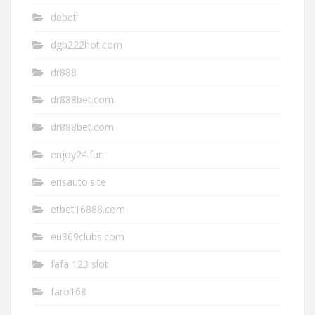
debet
dgb222hot.com
dr888
dr888bet.com
dr888bet.com
enjoy24.fun
erisauto.site
etbet16888.com
eu369clubs.com
fafa 123 slot
faro168