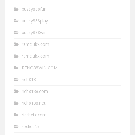
pussy888fun
pussy888play
pussy888win
ramclubx.com
ramclubx.com
RENO88WIN.COM
rich818
rich8188.com
rich8188.net
rizzbetx.com
rocket45