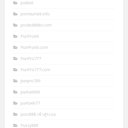
pokbet
premium66.info
proded888x.com
PunPro66
PunPro66.com
PunPro777
PunPro777.com
punpro789
puntaek66
puntaek77
puss888 เข้าสู่ระบบ
Pussy888