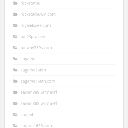
rockstar66
rockstar66win.com
royaleluxee.com
run24pro.com
runway789s.com
sagame
sagame168th
sagame168th.com
sawan888 เครดิตฟรี
sawan888 เครดิตฟรี
sbobet
sbotop1688.com