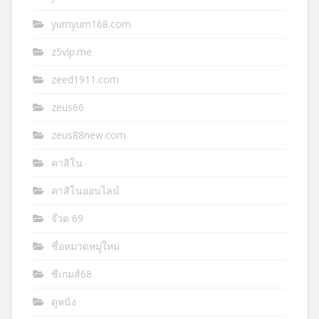
yumyum168.com
z5vip.me
zeed1911.com
zeus66
zeus88new.com
คาสิโน
คาสิโนออนไลน์
จ๊วด 69
ชื่อหมวดหมู่ใหม่
ซีเกมส์68
ดูหนัง