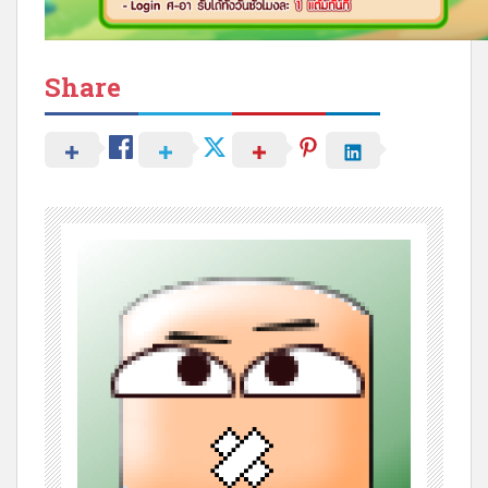
Share