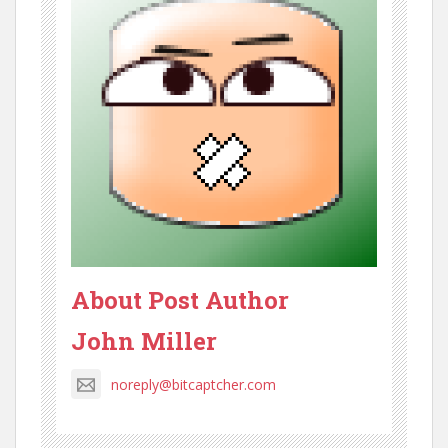
About Post Author
John Miller
noreply@bitcaptcher.com