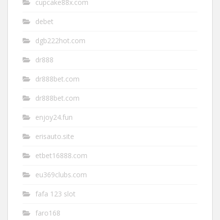
cupcake88x.com
debet
dgb222hot.com
dr888
dr888bet.com
dr888bet.com
enjoy24.fun
erisauto.site
etbet16888.com
eu369clubs.com
fafa 123 slot
faro168