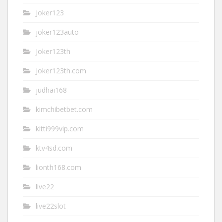
Joker123
joker123auto
Joker123th
Joker123th.com
judhai168
kimchibetbet.com
kitti999vip.com
ktv4sd.com
lionth168.com
live22
live22slot