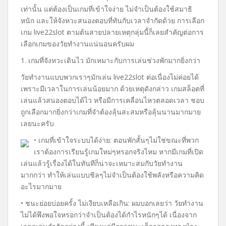
เท่านั้น แต่ต้องเป็นเกมที่เข้าใจง่าย ไม่จำเป็นต้องใช้สมาธิ
หนัก และให้จังหวะสนองตอบที่ทันกับเวลาจำกัดด้วย การเลือก
เกม live22slot ตามต้นสายปลายเหตุกลุ่มนี้ก็เลยสำคัญต่อการ
เลือกเกมของวัยทำงานแน่นอนครับผม
1. เกมที่จังหวะเดินไว มักเหมาะกับการเล่นช่วงพักมากยิ่งกว่า
วัยทำงานแบบพวกเราๆมักเล่น live22slot ต่อเนื่องไม่ค่อยได้
เพราะมีเวลาในการเล่นน้อยมาก ด้วยเหตุดังกล่าว เกมสล็อตที่
เล่นแล้วสนองตอบได้ไว หรือมีการเคลื่อนไหวตลอดเวลา ชอบ
ถูกเลือกมากยิ่งกว่าเกมที่จำต้องลุ้นสะสมหรือลุ้นนานมากมาย
เลยนะครับ
• เกมที่เข้าใจระบบได้ง่าย: ตอนพักสั้นๆไม่ใช่ขณะที่พวก
เราต้องการเรียนรู้เกมใหม่ๆหรอกจริงไหม หากมีเกมที่เปิด
เล่นแล้วรู้เรื่องได้ในทันทีก็น่าจะเหมาะสมกับวัยทำงาน
มากกว่า ทำให้เล่นแบบชิลๆไม่จำเป็นต้องใช้พลังหรือความคิด
อะไรมากมาย
• ชนะย่อยบ่อยครั้ง ไม่เงียบเหลือเกิน: ผมบอกเลยว่า วัยทำงาน
ไม่ได้พึงพอใจหรอกว่าจำเป็นต้องได้กำไรหนักๆได้ เนื่องจาก