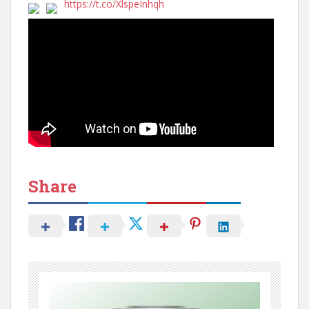
https://t.co/XlspeInhqh
Share