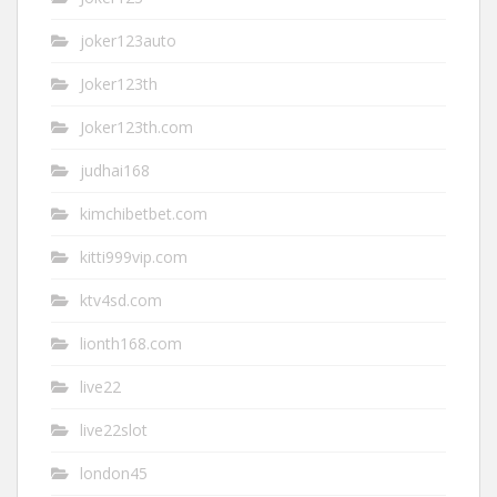
joker123auto
Joker123th
Joker123th.com
judhai168
kimchibetbet.com
kitti999vip.com
ktv4sd.com
lionth168.com
live22
live22slot
london45