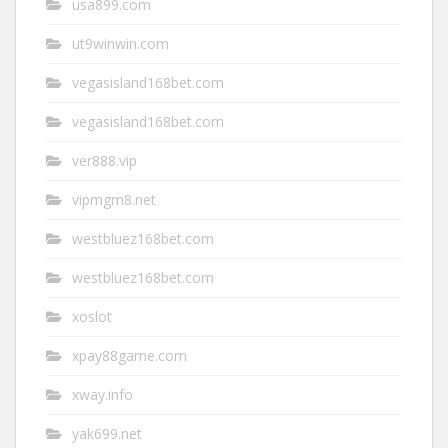
usa899.com
ut9winwin.com
vegasisland168bet.com
vegasisland168bet.com
ver888.vip
vipmgm8.net
westbluez168bet.com
westbluez168bet.com
xoslot
xpay88game.com
xway.info
yak699.net