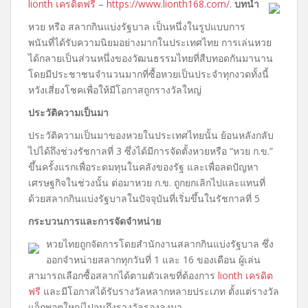
lionth เครดิตฟรี
–
https://www.lionth168.com/
.
บทนำ
หวย หรือ สลากกินแบ่งรัฐบาล เป็นหนึ่งในรูปแบบการ
พนันที่ได้รับความนิยมอย่างมากในประเทศไทย การเล่นหวย
ได้กลายเป็นส่วนหนึ่งของวัฒนธรรมไทยที่สืบทอดกันมานาน
โดยมีประชาชนจำนวนมากที่ซื้อหวยเป็นประจำทุกงวดทั้งนี้
หวังเสี่ยงโชคเพื่อให้มีโอกาสถูกรางวัลใหญ่
ประวัติความเป็นมา
ประวัติความเป็นมาของหวยในประเทศไทยนั้น ย้อนหลังกลับ
ไปได้ถึงช่วงรัชกาลที่ 3 ซึ่งได้มีการจัดตั้งหวยหรือ “หวย ก.ข.”
ขึ้นครั้งแรกเพื่อระดมทุนในคลังของรัฐ และเพื่อลดปัญหา
เศรษฐกิจในช่วงนั้น ต่อมาหวย ก.ข. ถูกยกเลิกไปและแทนที่
ด้วยสลากกินแบ่งรัฐบาลในปัจจุบันที่เริ่มขึ้นในรัชกาลที่ 5
กระบวนการและการจัดจำหน่าย
หวยไทยถูกจัดการโดยสำนักงานสลากกินแบ่งรัฐบาล ซึ่ง
ออกจำหน่ายสลากทุกวันที่ 1 และ 16 ของเดือน ผู้เล่น
สามารถเลือกซื้อสลากได้ตามตัวเลขที่ต้องการ
lionth เครดิต
ฟรี
และมีโอกาสได้รับรางวัลหลากหลายประเภท ตั้งแต่รางวัล
แจ็กพอตใหญ่ไปจนถึงรางวัลรองลงมา