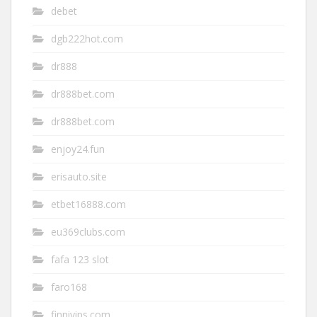
debet
dgb222hot.com
dr888
dr888bet.com
dr888bet.com
enjoy24.fun
erisauto.site
etbet16888.com
eu369clubs.com
fafa 123 slot
faro168
finnivips.com