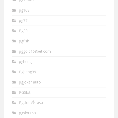
pg168
pg77
Pg99
pgfish
pggold168bet.com
pgheng
Pgheng99
pgjoker auto
PGSlot
Pgslot เว็บตรง
pgslot168