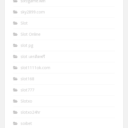
six9game.win
sky2899.com
Slot
Slot Online
slot pg
slot เครดิตฟรี
slot1111ok.com
slot168
slot777
Slotxo
slotxo24hr
soibet