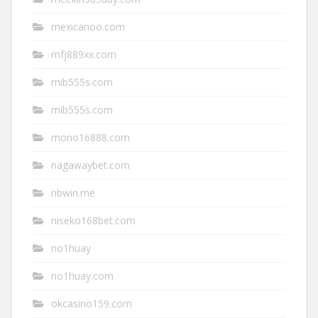
mexicanoo.com
mfj889xx.com
mib555s.com
mib555s.com
mono16888.com
nagawaybet.com
nbwin.me
niseko168bet.com
no1huay
no1huay.com
okcasino159.com