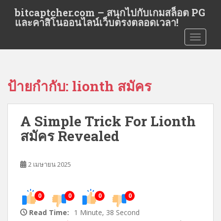
S
bitcaptcher.com – สนุกไปกับเกมสล็อต PG
k
และคาสิโนออนไลน์เว็บตรงตลอดเวลา!
i
TOGGLE
p
t
o
m
ป้ายกำกับ:
lionth สมัคร
a
i
n
A Simple Trick For Lionth
c
o
สมัคร Revealed
n
t
e
2 เมษายน 2025
n
t
0
0
0
0
Read Time:
1 Minute, 38 Second