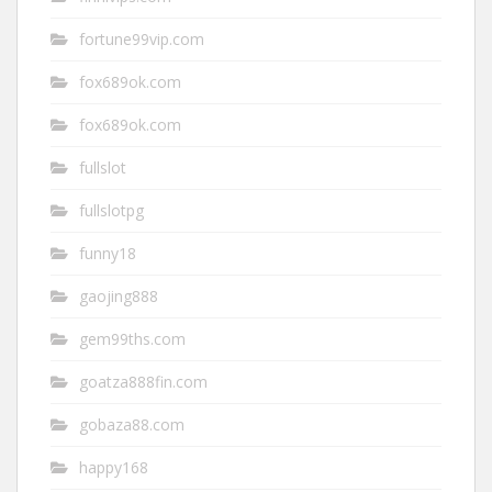
fortune99vip.com
fox689ok.com
fox689ok.com
fullslot
fullslotpg
funny18
gaojing888
gem99ths.com
goatza888fin.com
gobaza88.com
happy168