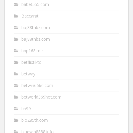
babet555.com
Baccarat
baj88thbz.com
baj88thbz.com
bbp168.me
betflixtikto
betway
betwin6666.com
betworld369hot.com
bh99
bio285th.com
bluewin8888.info