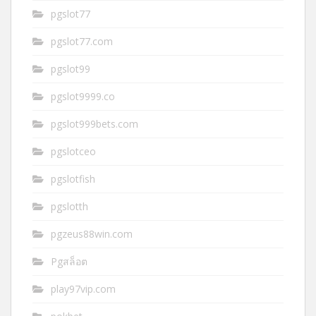
pgslot77
pgslot77.com
pgslot99
pgslot9999.co
pgslot999bets.com
pgslotceo
pgslotfish
pgslotth
pgzeus88win.com
Pgสล็อต
play97vip.com