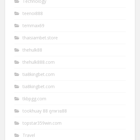
Technology
teenoi888
temmax69
thaisiambet.store
thehulk88
thehulk888.com
tia8kingbet.com
tia8kingbet.com
tkbpgg.com
tookhuay 88 ถูกหวย88
topstar359win.com
Travel