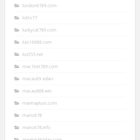
london6789.com
lotto77
luckycat789.com
luis16888.com
lux555.net
mac1bet789.com
macau69 สมัคร
macau888.win
marinapluss.com
mario678
mario678.info
meekin365day.com