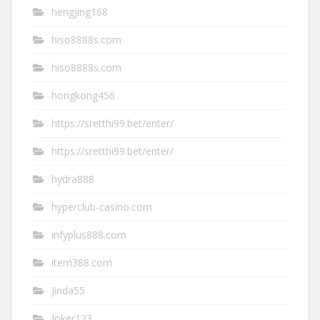
hengjing168
hiso8888s.com
hiso8888s.com
hongkong456
https://sretthi99.bet/enter/
https://sretthi99.bet/enter/
hydra888
hyperclub-casino.com
infyplus888.com
item388.com
Jinda55
Joker123