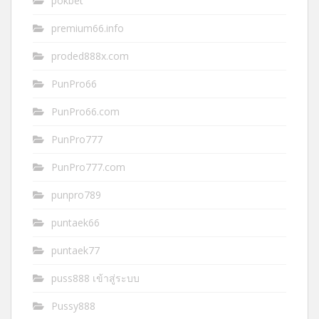
pokbet
premium66.info
proded888x.com
PunPro66
PunPro66.com
PunPro777
PunPro777.com
punpro789
puntaek66
puntaek77
puss888 เข้าสู่ระบบ
Pussy888