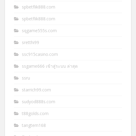
spbetflik888.com
spbetflik888.com
sqgame555s.com
sretthi99
ssc915casino.com
ssgame666 เข้าสู่ระบบ ล่าสุด
ssru
starrich99.com
sudyod888s.com
t88golds.com
tangtem168