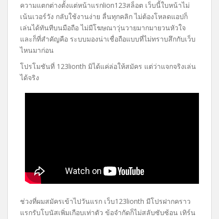
ความแตกต่างตั้งแต่หน้าแรกlion123สล็อต เว็บนี้ใบหน้าไม่
เน้นเวอร์วัง กลับใช้งานง่าย ลื่นทุกคลิก ไม่ต้องโหลดแอปก็
เล่นได้ทันทีบนมือถือ ไม่มีโฆษณาวุ่นวายมากมายวนหัวใจ
และก็ที่สำคัญคือ ระบบมองน่าเชื่อถือแบบที่ไม่ทราบสึกกับเว็บ
ไหนมาก่อน
โปรโมชันที่ 123lionth มิได้แค่ล่อให้สมัคร แต่ว่าแจกจริงเล่น
ได้จริง
ช่วงที่ผมสมัครเข้าไปวันแรก เว็บ123lionth มีโปรฝากคราว
แรกรับโบนัสเพิ่มเกือบเท่าตัว ข้อจำกัดก็ไม่สลับซับซ้อน เทิร์น