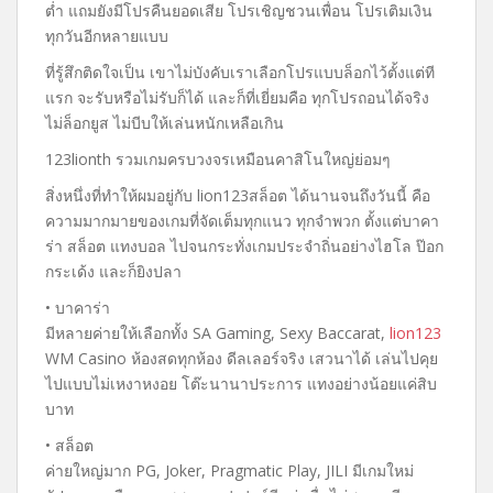
ต่ำ แถมยังมีโปรคืนยอดเสีย โปรเชิญชวนเพื่อน โปรเติมเงิน
ทุกวันอีกหลายแบบ
ที่รู้สึกติดใจเป็น เขาไม่บังคับเราเลือกโปรแบบล็อกไว้ตั้งแต่ที
แรก จะรับหรือไม่รับก็ได้ และก็ที่เยี่ยมคือ ทุกโปรถอนได้จริง
ไม่ล็อกยูส ไม่บีบให้เล่นหนักเหลือเกิน
123lionth รวมเกมครบวงจรเหมือนคาสิโนใหญ่ย่อมๆ
สิ่งหนึ่งที่ทำให้ผมอยู่กับ lion123สล็อต ได้นานจนถึงวันนี้ คือ
ความมากมายของเกมที่จัดเต็มทุกแนว ทุกจำพวก ตั้งแต่บาคา
ร่า สล็อต แทงบอล ไปจนกระทั่งเกมประจำถิ่นอย่างไฮโล ป๊อก
กระเด้ง และก็ยิงปลา
• บาคาร่า
มีหลายค่ายให้เลือกทั้ง SA Gaming, Sexy Baccarat,
lion123
WM Casino ห้องสดทุกห้อง ดีลเลอร์จริง เสวนาได้ เล่นไปคุย
ไปแบบไม่เหงาหงอย โต๊ะนานาประการ แทงอย่างน้อยแค่สิบ
บาท
• สล็อต
ค่ายใหญ่มาก PG, Joker, Pragmatic Play, JILI มีเกมใหม่