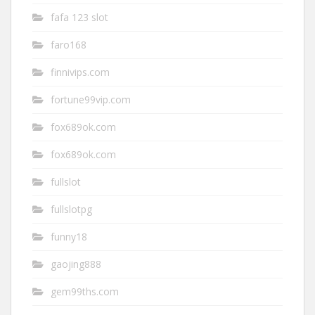
fafa 123 slot
faro168
finnivips.com
fortune99vip.com
fox689ok.com
fox689ok.com
fullslot
fullslotpg
funny18
gaojing888
gem99ths.com