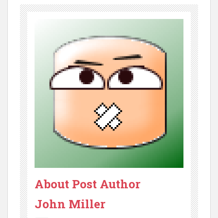
About Post Author
John Miller