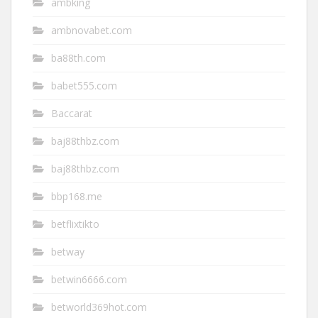
ambking
ambnovabet.com
ba88th.com
babet555.com
Baccarat
baj88thbz.com
baj88thbz.com
bbp168.me
betflixtikto
betway
betwin6666.com
betworld369hot.com