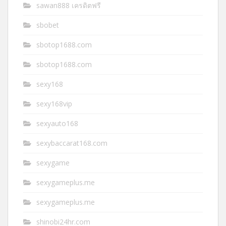
sawan888 เครดิตฟรี
sbobet
sbotop1688.com
sbotop1688.com
sexy168
sexy168vip
sexyauto168
sexybaccarat168.com
sexygame
sexygameplus.me
sexygameplus.me
shinobi24hr.com