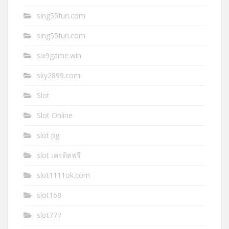
sing55fun.com
sing55fun.com
six9game.win
sky2899.com
Slot
Slot Online
slot pg
slot เครดิตฟรี
slot1111ok.com
slot168
slot777