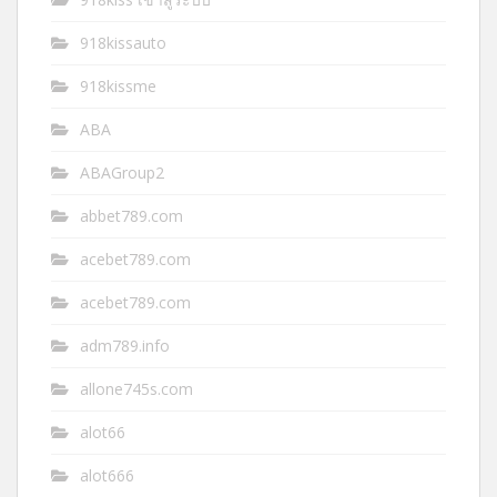
918kissauto
918kissme
ABA
ABAGroup2
abbet789.com
acebet789.com
acebet789.com
adm789.info
allone745s.com
alot66
alot666