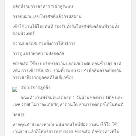
คลิกที่รายการอาหาร “เข้าสู่ระบบ”
กรอกหมายเลขโทรศัพท์แล้วก็รหัสผ่าน
เข้าใช้งานได้โดยทันที รองรับทั้งยังโทรศัพท์เคลื่อนที่รวมทั้ง
คอมพิวเตอร์
ความปลอดภัยรวมทั้งการให้บริการ
การดูแลรักษาความปลอดภัย
erisauto ใช้ระบบรักษาความปลอดภัยระดับค่อนข้างสูง อาทิ
เช่น การเข้ารหัส SSL รวมทั้งระบบ OTP เพื่อคุ้มครองป้องกัน
การเข้าถึงจากบุคคลที่ไม่เกี่ยวข้อง
ฝ่ายบริการลูกค้า
คณะทำงานพร้อมดูแลตลอด 1 วันผ่านช่องทาง Line และ
Live Chat ไม่ว่าจะเกิดปัญหาด้านใด สามารถติดต่อได้ในทันที
ผลสรุป
หากคุณกำลังมองหาเว็บพนันออนไลน์ที่มีความน่าไว้ใจ ใช้
งานง่าย แล้วก็ให้บริการครบวงจร erisauto คือช่องทางที่ไม่