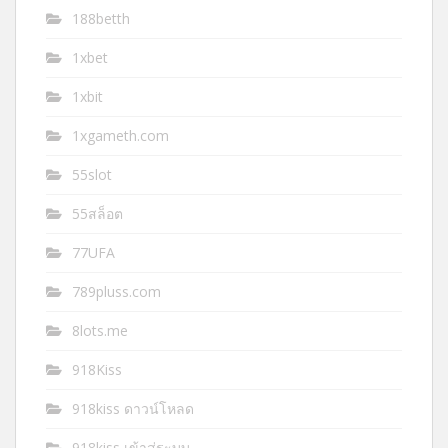
188betth
1xbet
1xbit
1xgameth.com
55slot
55สล็อต
77UFA
789pluss.com
8lots.me
918Kiss
918kiss ดาวน์โหลด
918kiss เข้าสู่ระบบ