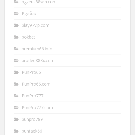
pgzeus88win.com
Pgสล็อต
play97vip.com
pokbet
premium66.info
proded888x.com
PunPro66
PunPro66.com
PunPro777
PunPro777.com
punpro789
puntaek66