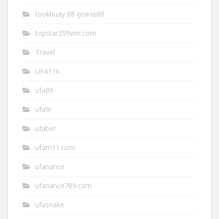
tookhuay 88 ถูกหวย88
topstar359win.com
Travel
UFA11k
ufa89
ufa9r
ufabet
ufam11.com
ufanance
ufanance789.com
ufasnake