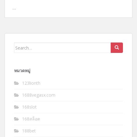
…
Search
for:
หมวดหมู่
123lionth
1688vegasx.com
168slot
168สล็อต
188bet