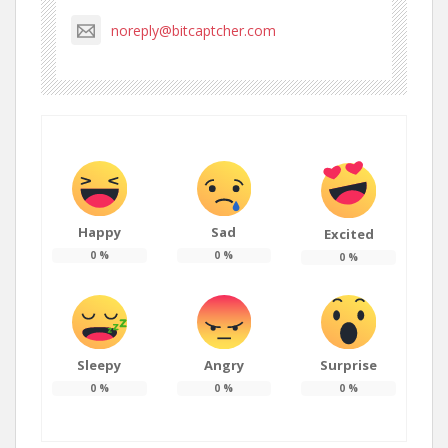
noreply@bitcaptcher.com
Happy
Sad
Excited
0
%
0
%
0
%
Sleepy
Angry
Surprise
0
%
0
%
0
%