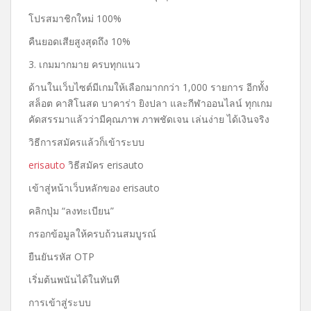
โปรสมาชิกใหม่ 100%
คืนยอดเสียสูงสุดถึง 10%
3. เกมมากมาย ครบทุกแนว
ด้านในเว็บไซต์มีเกมให้เลือกมากกว่า 1,000 รายการ อีกทั้ง
สล็อต คาสิโนสด บาคาร่า ยิงปลา และกีฬาออนไลน์ ทุกเกม
คัดสรรมาแล้วว่ามีคุณภาพ ภาพชัดเจน เล่นง่าย ได้เงินจริง
วิธีการสมัครแล้วก็เข้าระบบ
erisauto
วิธีสมัคร erisauto
เข้าสู่หน้าเว็บหลักของ erisauto
คลิกปุ่ม “ลงทะเบียน”
กรอกข้อมูลให้ครบถ้วนสมบูรณ์
ยืนยันรหัส OTP
เริ่มต้นพนันได้ในทันที
การเข้าสู่ระบบ