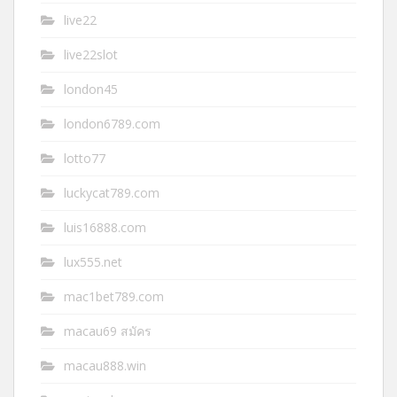
live22
live22slot
london45
london6789.com
lotto77
luckycat789.com
luis16888.com
lux555.net
mac1bet789.com
macau69 สมัคร
macau888.win