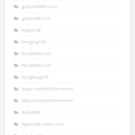
goatza888fin.com
gobaza88.com
happy168
hengjing168
hiso8888s.com
hiso8888s.com
hongkong456
https://sretthi99.bet/enter/
https://sretthi99.bet/enter/
hydra888
hyperclub-casino.com