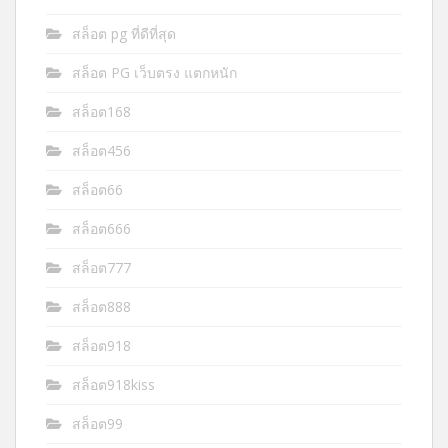
สล็อต pg ที่ดีที่สุด
สล็อต PG เว็บตรง แตกหนัก
สล็อต168
สล็อต456
สล็อต66
สล็อต666
สล็อต777
สล็อต888
สล็อต918
สล็อต918kiss
สล็อต99