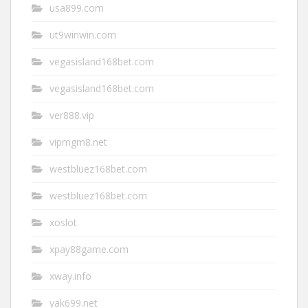
usa899.com
ut9winwin.com
vegasisland168bet.com
vegasisland168bet.com
ver888.vip
vipmgm8.net
westbluez168bet.com
westbluez168bet.com
xoslot
xpay88game.com
xway.info
yak699.net