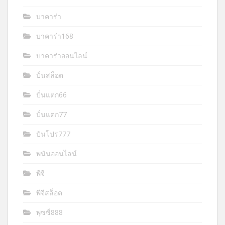
บาคาร่า
บาคาร่า168
บาคาร่าออนไลน์
ปั่นสล็อต
ปั่นแตก66
ปั่นแตก77
ปันโปร777
พนันออนไลน์
พีจี
พีจีสล็อต
พุซซี่888