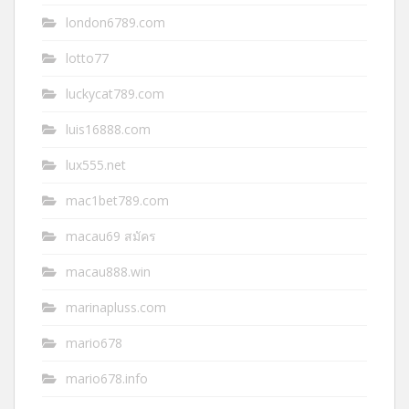
london6789.com
lotto77
luckycat789.com
luis16888.com
lux555.net
mac1bet789.com
macau69 สมัคร
macau888.win
marinapluss.com
mario678
mario678.info