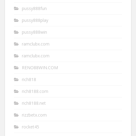
pussy888fun
pussy888play
pussy888win
ramclubx.com
ramclubx.com
RENO88WIN.COM
rich818
rich8188.com
rich8188.net
rizzbetx.com
rocket45