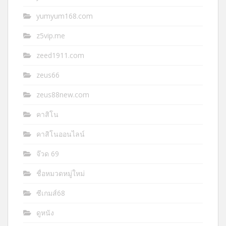
yumyum168.com
z5vip.me
zeed1911.com
zeus66
zeus88new.com
คาสิโน
คาสิโนออนไลน์
จ๊วด 69
ชื่อหมวดหมู่ใหม่
ซีเกมส์68
ดูหนัง