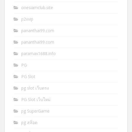
onesiamclub.site
p2vvip
pananthai99.com
pananthai99.com
paramax1688.info
PG
PG Slot
pg slot เว็บตรง
PG Slot เว็บใหม่
pg SuperGame
pg สล็อต