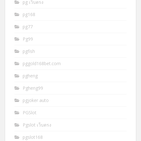
pg เว็บตรง
pg168
pg77
Pg99
pgfish
pggold168bet.com
pgheng
Pgheng99
pgjoker auto
PGSlot
Pgslot เว็บตรง
pgslot168