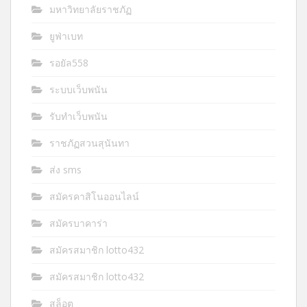
มหาวิทยาลัยราชภัฏ
ยูฟ่าเบท
รอยัล558
ระบบเว็บพนัน
รับทำเว็บพนัน
ราชภัฏสวนสุนันทา
ส่ง sms
สมัครคาสิโนออนไลน์
สมัครบาคาร่า
สมัครสมาชิก lotto432
สมัครสมาชิก lotto432
สล็อต