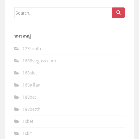
Search
for:
หมวดหมู่
123lionth
1688vegasx.com
168slot
168สล็อต
188bet
188betth
1xbet
1xbit