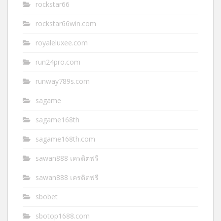
rockstar66
rockstar66win.com
royaleluxee.com
run24pro.com
runway789s.com
sagame
sagame168th
sagame168th.com
sawan888 เครดิตฟรี
sawan888 เครดิตฟรี
sbobet
sbotop1688.com