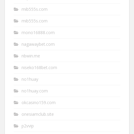
mib555s.com
mib555s.com
mono16888.com
nagawaybet.com
nbwin.me
niseko168bet.com
no1huay
no1huay.com
okcasino159.com
onesiamclub.site
p2vvip