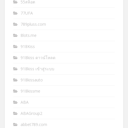
55สล็อต
77UFA
789pluss.com
8lots.me
918Kiss
918kiss ดาวน์โหลด
918kiss เข้าสู่ระบบ
918kissauto
918kissme
ABA
ABAGroup2
abbet789.com