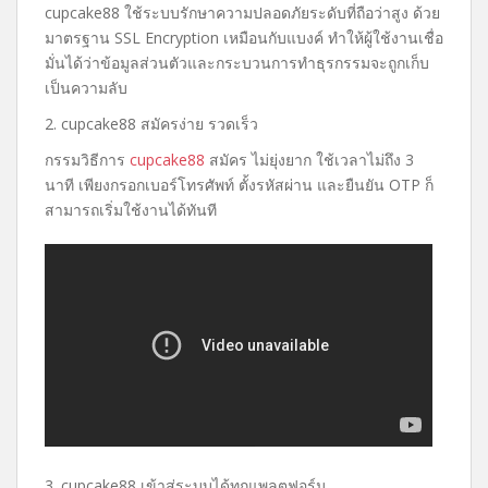
cupcake88 ใช้ระบบรักษาความปลอดภัยระดับที่ถือว่าสูง ด้วย
มาตรฐาน SSL Encryption เหมือนกับแบงค์ ทำให้ผู้ใช้งานเชื่อ
มั่นได้ว่าข้อมูลส่วนตัวและกระบวนการทำธุรกรรมจะถูกเก็บ
เป็นความลับ
2. cupcake88 สมัครง่าย รวดเร็ว
กรรมวิธีการ
cupcake88
สมัคร ไม่ยุ่งยาก ใช้เวลาไม่ถึง 3
นาที เพียงกรอกเบอร์โทรศัพท์ ตั้งรหัสผ่าน และยืนยัน OTP ก็
สามารถเริ่มใช้งานได้ทันที
3. cupcake88 เข้าสู่ระบบได้ทุกแพลตฟอร์ม