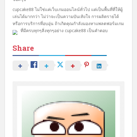
cupcake88 ไม่ใช่แค่เว็บเกมออนไลน์ทั่วไป แต่เป็นพื้นที่ที่ให้ผู้
เล่นได้มากกว่า ไม่ว่าจะเป็นความบันเทิงใจ การผลิตรายได้
หรือการบริการที่อบอุ่น ถ้าเกิดคุณกำลังมองหาแพลตฟอร์มเกม
ที่มีครบทุกๆสิ่งทุกๆอย่าง cupcake88 เป็นคำตอบ
Share