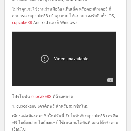
ไม่ว่าคุณจะใช้งานผ่านมือถือ แท็บเล็ต หรือคอมพิวเตอร์ ก็
สามารถ cupcake88 เข้าสู่ระบบ ได้สบาย รองรับอีกทั้ง iOS,
cupcake88
Android และก็ Windows
โปรโมชั่น
cupcake88
ที่ห้ามพลาด
1. cupcake88 เครดิตฟรี สำหรับสมาชิกใหม่
เพียงแค่สมัครสมาชิกใหม่วันนี้ รับในทันที cupcake88 เครดิต
ฟรี ไม่ต้องฝาก ไม่ต้องแชร์ ใช้เล่นเกมได้ทันที ถอนได้จริงตาม
เงื่อนไข