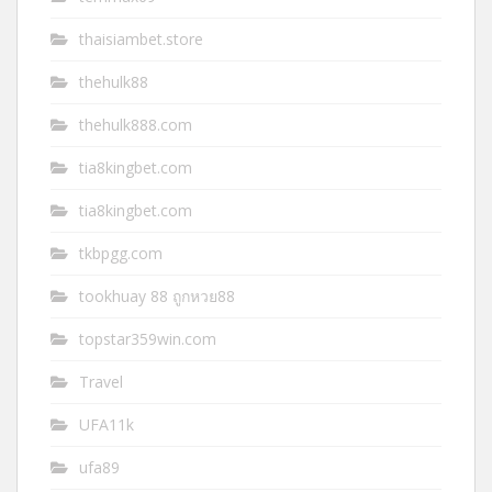
thaisiambet.store
thehulk88
thehulk888.com
tia8kingbet.com
tia8kingbet.com
tkbpgg.com
tookhuay 88 ถูกหวย88
topstar359win.com
Travel
UFA11k
ufa89