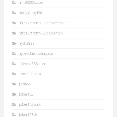
hiso8888s.com
hongkong456
https://sretthi99.bet/enter/
https://sretthi99.bet/enter/
hydra888
hyperclub-casino.com
infyplus888.com
item388.com
Jinda55
Joker123
joker123auto
Joker123th