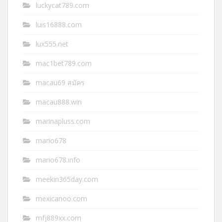
luckycat789.com
luis16888.com
lux555.net
mac1bet789.com
macau69 สมัคร
macau888.win
marinapluss.com
mario678
mario678.info
meekin365day.com
mexicanoo.com
mfj889xx.com