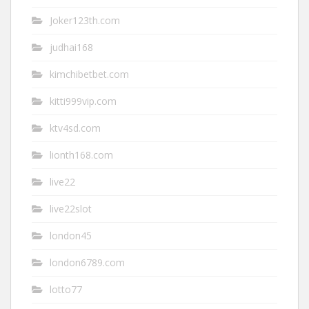
Joker123th.com
judhai168
kimchibetbet.com
kitti999vip.com
ktv4sd.com
lionth168.com
live22
live22slot
london45
london6789.com
lotto77