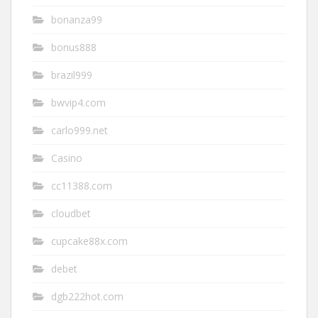
bonanza99
bonus888
brazil999
bwvip4.com
carlo999.net
Casino
cc11388.com
cloudbet
cupcake88x.com
debet
dgb222hot.com