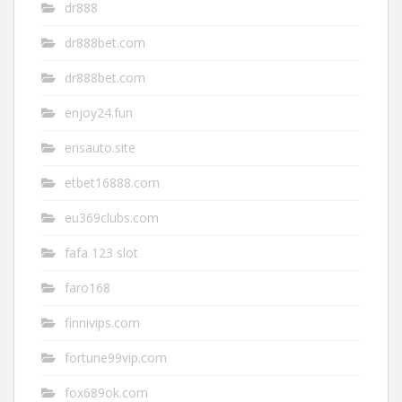
dr888
dr888bet.com
dr888bet.com
enjoy24.fun
erisauto.site
etbet16888.com
eu369clubs.com
fafa 123 slot
faro168
finnivips.com
fortune99vip.com
fox689ok.com