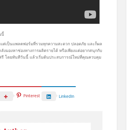
นี้
ๆไป แต่เป็นแพลตฟอร์มที่รวมทุกความสะดวก ปลอดภัย และก็ผล
กำลังมองหาช่องทางการผลิตรายได้ หรือเพียงแต่อยากสนุกกับ
ี โดยทันทีวันนี้ แล้วเริ่มต้นประสบการณ์ใหม่ที่คุณควบคุม
Pinterest
LinkedIn