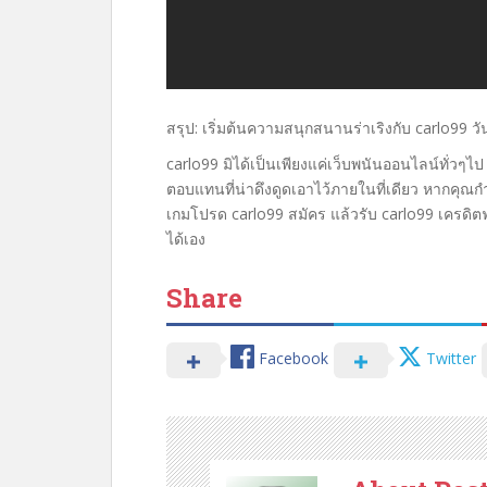
สรุป: เริ่มต้นความสนุกสนานร่าเริงกับ carlo99 วัน
carlo99 มิได้เป็นเพียงแค่เว็บพนันออนไลน์ทั่ว
ตอบแทนที่น่าดึงดูดเอาไว้ภายในที่เดียว หากคุณ
เกมโปรด carlo99 สมัคร แล้วรับ carlo99 เครดิตฟร
ได้เอง
Share
Facebook
Twitter