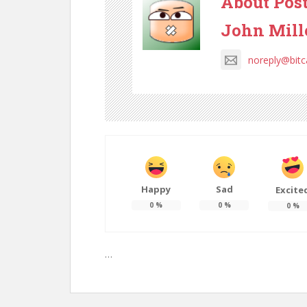
About Pos
John Mill
noreply@bitc
Happy
Sad
Excite
0
%
0
%
0
%
…