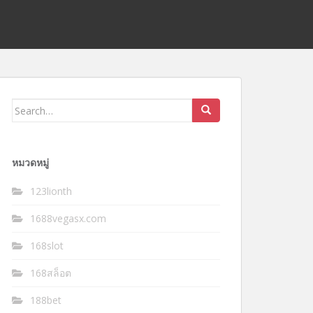
Search
for:
หมวดหมู่
123lionth
1688vegasx.com
168slot
168สล็อต
188bet