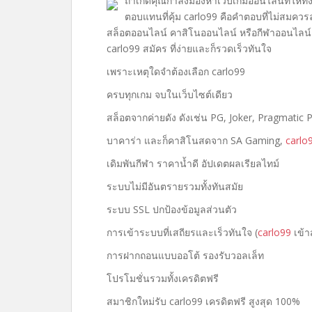
ถ้าเกิดคุณกำลังมองหาเว็บเกมออนไลน์ที่ให้ท
ตอบแทนที่คุ้ม carlo99 คือคำตอบที่ไม่สมค
สล็อตออนไลน์ คาสิโนออนไลน์ หรือกีฬาออนไลน์ 
carlo99 สมัคร ที่ง่ายและก็รวดเร็วทันใจ
เพราะเหตุใดจำต้องเลือก carlo99
ครบทุกเกม จบในเว็บไซต์เดียว
สล็อตจากค่ายดัง ดังเช่น PG, Joker, Pragmatic P
บาคาร่า และก็คาสิโนสดจาก SA Gaming,
carlo
เดิมพันกีฬา ราคาน้ำดี อัปเดตผลเรียลไทม์
ระบบไม่มีอันตรายรวมทั้งทันสมัย
ระบบ SSL ปกป้องข้อมูลส่วนตัว
การเข้าระบบที่เสถียรและเร็วทันใจ (
carlo99
เข้า
การฝากถอนแบบออโต้ รองรับวอลเล็ท
โปรโมชั่นรวมทั้งเครดิตฟรี
สมาชิกใหม่รับ carlo99 เครดิตฟรี สูงสุด 100%