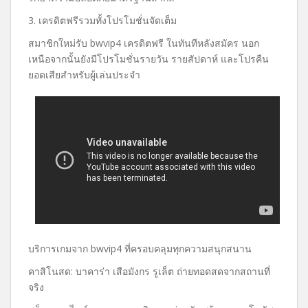
3. เครดิตฟรีรวมทั้งโปรโมชั่นจัดเต็ม
สมาชิกใหม่รับ bwvip4 เครดิตฟรี ในทันทีหลังสมัคร นอก
เหนือจากนั้นยังมีโปรโมชั่นรายวัน รายสัปดาห์ และโปรคืน
ยอดเสียสำหรับผู้เล่นประจำ
บริการเกมจาก bwvip4 ที่ครอบคลุมทุกความสนุกสนาน
คาสิโนสด: บาคาร่า เสือมังกร รูเล็ต ถ่ายทอดสดจากสถานที่
จริง