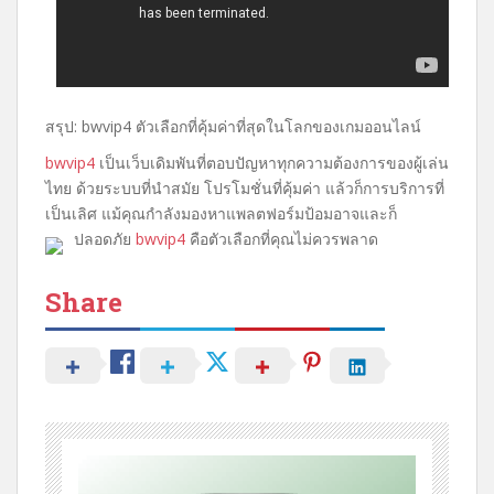
สรุป: bwvip4 ตัวเลือกที่คุ้มค่าที่สุดในโลกของเกมออนไลน์
bwvip4
เป็นเว็บเดิมพันที่ตอบปัญหาทุกความต้องการของผู้เล่น
ไทย ด้วยระบบที่นำสมัย โปรโมชั่นที่คุ้มค่า แล้วก็การบริการที่
เป็นเลิศ แม้คุณกำลังมองหาแพลตฟอร์มป้อมอาจและก็
ปลอดภัย
bwvip4
คือตัวเลือกที่คุณไม่ควรพลาด
Share