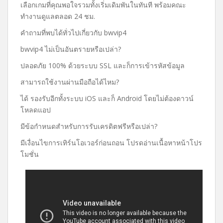
เลือกเกมที่คุณพอใจรวมทั้งเริ่มเดิมพันในทันที พร้อมคณะ
ทำงานดูแลตลอด 24 ชม.
คำถามที่พบได้ทั่วไปเกี่ยวกับ bwvip4
bwvip4 ไม่เป็นอันตรายหรือเปล่า?
ปลอดภัย 100% ด้วยระบบ SSL และก็การเข้ารหัสข้อมูล
สามารถใช้งานผ่านมือถือได้ไหม?
ได้ รองรับอีกทั้งระบบ iOS และก็ Android โดยไม่ต้องดาวน์
โหลดแอป
มีข้อกำหนดสำหรับการรับเครดิตฟรีหรือเปล่า?
มีเงื่อนไขการเทิร์นโอเวอร์ก่อนถอน โปรดอ่านเนื้อหาหน้าโปร
โมชั่น