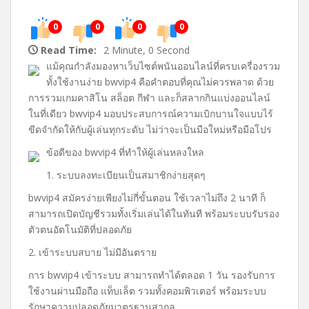
0
0
0
0
Read Time:
2 Minute, 0 Second
แม้คุณกำลังมองหาเว็บไซต์พนันออนไลน์ที่ครบเครื่องรวม
ทั้งใช้งานง่าย bwvip4 คือคำตอบที่คุณไม่ควรพลาด ด้วย
การรวมเกมคาสิโน สล็อต กีฬา และก็สลากกินแบ่งออนไลน์
ในที่เดียว bwvip4 มอบประสบการณ์ความเบิกบานใจแบบไร้
ขีดจำกัดให้กับผู้เล่นทุกระดับ ไม่ว่าจะเป็นมือใหม่หรือมือโปร
ข้อดีของ bwvip4 ที่ทำให้ผู้เล่นหลงใหล
1. ระบบลงทะเบียนเป็นสมาชิกง่ายสุดๆ
bwvip4 สมัครง่ายเพียงไม่กี่ขั้นตอน ใช้เวลาไม่ถึง 2 นาที ก็
สามารถเปิดบัญชีรวมทั้งเริ่มเล่นได้ในทันที พร้อมระบบรับรอง
ตัวตนอัตโนมัติที่ปลอดภัย
2. เข้าระบบสบาย ไม่มีอันตราย
การ bwvip4 เข้าระบบ สามารถทำได้ตลอด 1 วัน รองรับการ
ใช้งานผ่านมือถือ แท็บเล็ต รวมทั้งคอมพิวเตอร์ พร้อมระบบ
รักษาความปลอดภัยมาตรฐานสากล