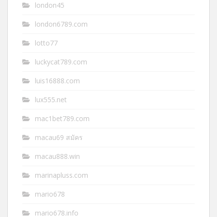
london45
london6789.com
lotto77
luckycat789.com
luis16888.com
lux555.net
mac1bet789.com
macau69 สมัคร
macau888.win
marinapluss.com
mario678
mario678.info