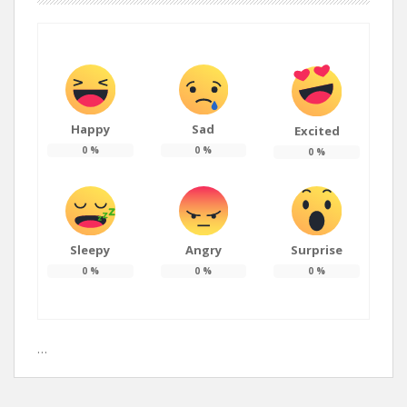
Happy
Sad
Excited
0
%
0
%
0
%
Sleepy
Angry
Surprise
0
%
0
%
0
%
…