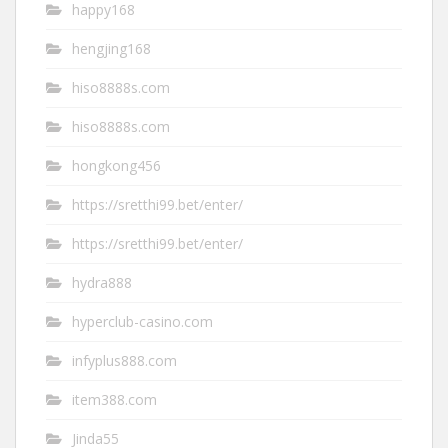
happy168
hengjing168
hiso8888s.com
hiso8888s.com
hongkong456
https://sretthi99.bet/enter/
https://sretthi99.bet/enter/
hydra888
hyperclub-casino.com
infyplus888.com
item388.com
Jinda55