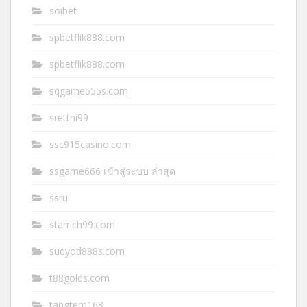
soibet
spbetflik888.com
spbetflik888.com
sqgame555s.com
sretthi99
ssc915casino.com
ssgame666 เข้าสู่ระบบ ล่าสุด
ssru
starrich99.com
sudyod888s.com
t88golds.com
tangtem168