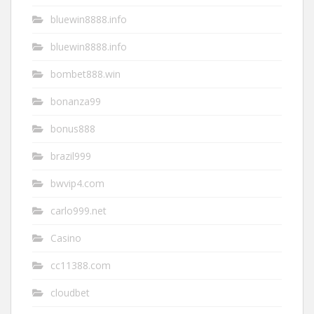
bluewin8888.info
bluewin8888.info
bombet888.win
bonanza99
bonus888
brazil999
bwvip4.com
carlo999.net
Casino
cc11388.com
cloudbet