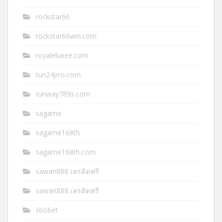
rockstar66
rockstar66win.com
royaleluxee.com
run24pro.com
runway789s.com
sagame
sagame168th
sagame168th.com
sawan888 เครดิตฟรี
sawan888 เครดิตฟรี
sbobet