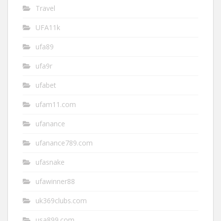
Travel
UFA11k
ufa89
ufa9r
ufabet
ufam11.com
ufanance
ufanance789.com
ufasnake
ufawinner88
uk369clubs.com
usa899.com