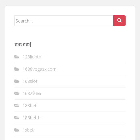
Search
for:
หมวดหมู่
123lionth
1688vegasx.com
168slot
168สล็อต
188bet
188betth
1xbet