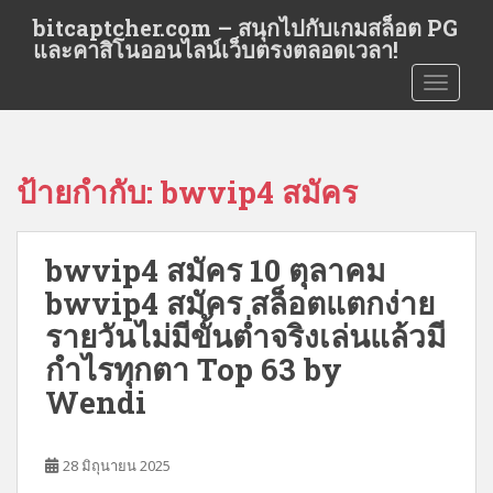
S
bitcaptcher.com – สนุกไปกับเกมสล็อต PG
k
และคาสิโนออนไลน์เว็บตรงตลอดเวลา!
i
TOGGLE
p
t
o
m
ป้ายกำกับ:
bwvip4 สมัคร
a
i
n
bwvip4 สมัคร 10 ตุลาคม
c
o
bwvip4 สมัคร สล็อตแตกง่าย
n
รายวันไม่มีขั้นต่ำจริงเล่นแล้วมี
t
กำไรทุกตา Top 63 by
e
n
Wendi
t
28 มิถุนายน 2025