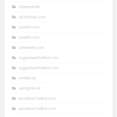
ufawinner88
uk369clubs.com
usa899.com
usa899.com
ut9winwin.com
vegasisland168bet.com
vegasisland168bet.com
ver888.vip
vipmgm8.net
westbluez168bet.com
westbluez168bet.com