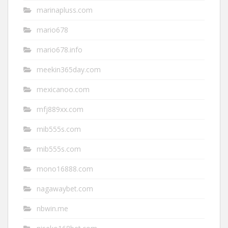
marinapluss.com
mario678
mario678.info
meekin365day.com
mexicanoo.com
mfj889xx.com
mib555s.com
mib555s.com
mono16888.com
nagawaybet.com
nbwin.me