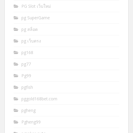
PG Slot เว็บใหม่
pg SuperGame
pg สล็อต
pg เว็บตรง
pg168
pg77
Pg99
pgfish
pggold168bet.com
pgheng
Pgheng99