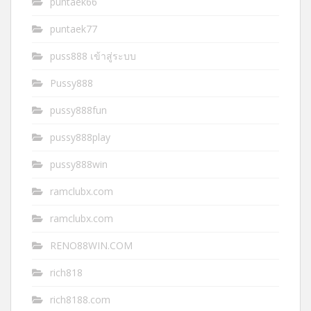
puntaek66
puntaek77
puss888 เข้าสู่ระบบ
Pussy888
pussy888fun
pussy888play
pussy888win
ramclubx.com
ramclubx.com
RENO88WIN.COM
rich818
rich8188.com