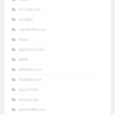
cc11388.com
cloudbet
cupcake88x.com
debet
dgb222hot.com
dr888
dr888bet.com
dr888bet.com
enjoy24.fun
erisauto.site
etbet16888.com