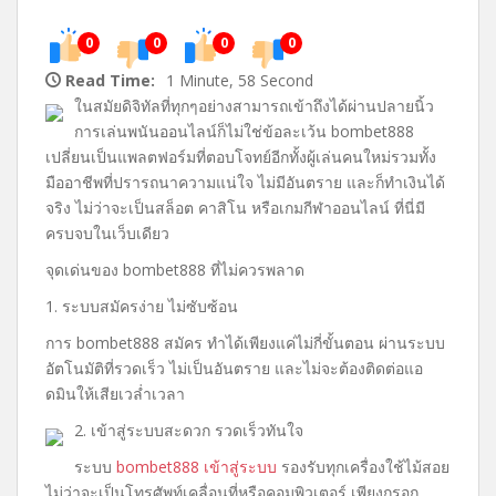
0
0
0
0
Read Time:
1 Minute, 58 Second
ในสมัยดิจิทัลที่ทุกๆอย่างสามารถเข้าถึงได้ผ่านปลายนิ้ว
การเล่นพนันออนไลน์ก็ไม่ใช่ข้อละเว้น bombet888
เปลี่ยนเป็นแพลตฟอร์มที่ตอบโจทย์อีกทั้งผู้เล่นคนใหม่รวมทั้ง
มืออาชีพที่ปรารถนาความแน่ใจ ไม่มีอันตราย และก็ทำเงินได้
จริง ไม่ว่าจะเป็นสล็อต คาสิโน หรือเกมกีฬาออนไลน์ ที่นี่มี
ครบจบในเว็บเดียว
จุดเด่นของ bombet888 ที่ไม่ควรพลาด
1. ระบบสมัครง่าย ไม่ซับซ้อน
การ bombet888 สมัคร ทำได้เพียงแค่ไม่กี่ขั้นตอน ผ่านระบบ
อัตโนมัติที่รวดเร็ว ไม่เป็นอันตราย และไม่จะต้องติดต่อแอ
ดมินให้เสียเวล่ำเวลา
2. เข้าสู่ระบบสะดวก รวดเร็วทันใจ
ระบบ
bombet888 เข้าสู่ระบบ
รองรับทุกเครื่องใช้ไม้สอย
ไม่ว่าจะเป็นโทรศัพท์เคลื่อนที่หรือคอมพิวเตอร์ เพียงกรอก