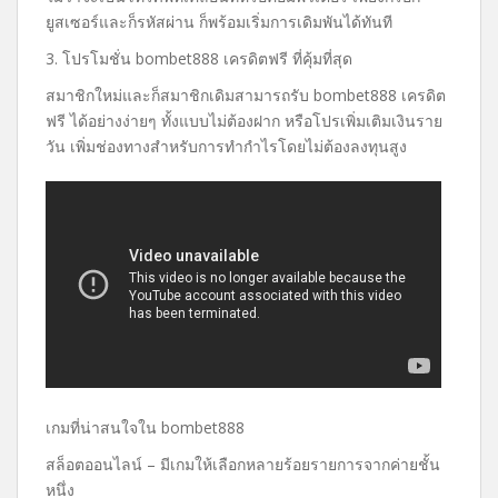
ยูสเซอร์และก็รหัสผ่าน ก็พร้อมเริ่มการเดิมพันได้ทันที
3. โปรโมชั่น bombet888 เครดิตฟรี ที่คุ้มที่สุด
สมาชิกใหม่และก็สมาชิกเดิมสามารถรับ bombet888 เครดิต
ฟรี ได้อย่างง่ายๆ ทั้งแบบไม่ต้องฝาก หรือโปรเพิ่มเติมเงินราย
วัน เพิ่มช่องทางสำหรับการทำกำไรโดยไม่ต้องลงทุนสูง
เกมที่น่าสนใจใน bombet888
สล็อตออนไลน์ – มีเกมให้เลือกหลายร้อยรายการจากค่ายชั้น
หนึ่ง