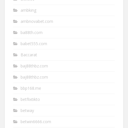
ambking
ambnovabet.com
ba88th.com
babet555.com
Baccarat
baj88thbz.com
baj88thbz.com
bbp168.me
betflixtikto
betway
betwin6666.com