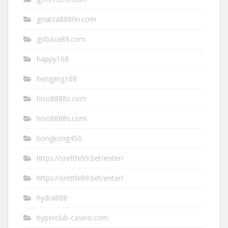
goatza888fin.com
gobaza88.com
happy168
hengjing168
hiso8888s.com
hiso8888s.com
hongkong456
https://sretthi99.bet/enter/
https://sretthi99.bet/enter/
hydra888
hyperclub-casino.com