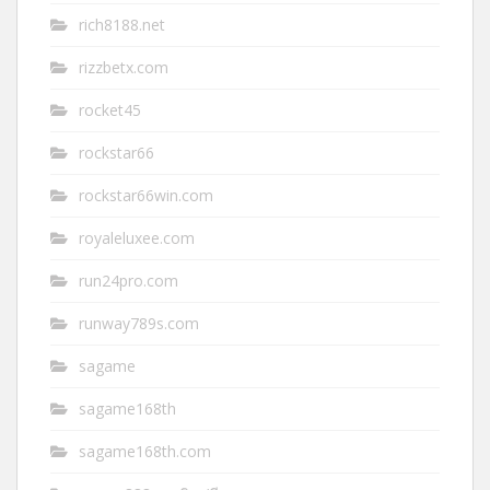
rich8188.net
rizzbetx.com
rocket45
rockstar66
rockstar66win.com
royaleluxee.com
run24pro.com
runway789s.com
sagame
sagame168th
sagame168th.com