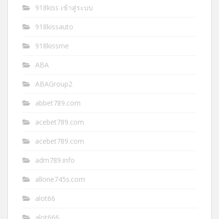
918kiss เข้าสู่ระบบ
918kissauto
918kissme
ABA
ABAGroup2
abbet789.com
acebet789.com
acebet789.com
adm789.info
allone745s.com
alot66
alot666