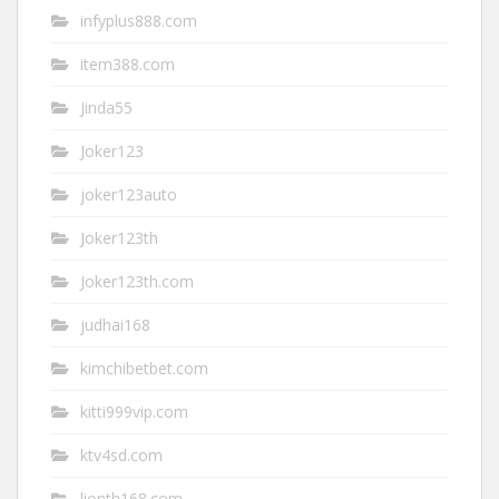
infyplus888.com
item388.com
Jinda55
Joker123
joker123auto
Joker123th
Joker123th.com
judhai168
kimchibetbet.com
kitti999vip.com
ktv4sd.com
lionth168.com