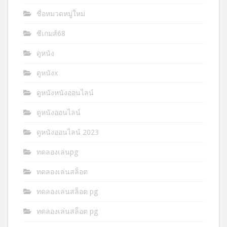
ชื่อหมวดหมู่ใหม่
ซีเกมส์68
ดูหนัง
ดูหนังx
ดูหนังหนังออนไลน์
ดูหนังออนไลน์
ดูหนังออนไลน์ 2023
ทดลองเล่นpg
ทดลองเล่นสล็อต
ทดลองเล่นสล็อต pg
ทดลองเล่นสล็อต pg