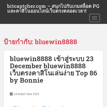
S
bitcaptcher.com – สนุกไปกับเกมสล็อต PG
k
และคาสิโนออนไลน์เว็บตรงตลอดเวลา!
i
TOGGLE
p
t
o
m
ป้ายกำกับ:
bluewin8888
a
i
n
bluewin8888 เข้าสู่ระบบ 23
c
o
December bluewin8888
n
เว็บตรงคาสิโนเล่นง่าย Top 86
t
by Bonnie
e
n
t
24 พฤษภาคม 2025