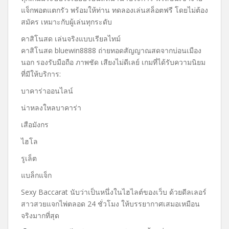
แจ็กพอตแตกรัว พร้อมให้ท่าน ทดลองเล่นสล็อตฟรี โดยไม่ต้อง
สมัคร เหมาะกับผู้เล่นทุกระดับ
คาสิโนสด เล่นจริงแบบเรียลไทม์
คาสิโนสด bluewin8888 ถ่ายทอดสัญญาณสดจากบ่อนเมือง
นอก รองรับมือถือ ภาพชัด เสียงไม่ดีเลย์ เกมที่ได้รับความนิยม
ที่มีให้บริการ:
บาคาร่าออนไลน์
น่าหลงใหลบาคาร่า
เสือมังกร
ไฮโล
รูเล็ต
แบล็กแจ็ก
Sexy Baccarat นับว่าเป็นหนึ่งในไฮไลต์ของเว็บ ด้วยดีลเลอร์
สาวสวยแจกไพ่ตลอด 24 ชั่วโมง ให้บรรยากาศเสมอเหมือน
จริงมากที่สุด