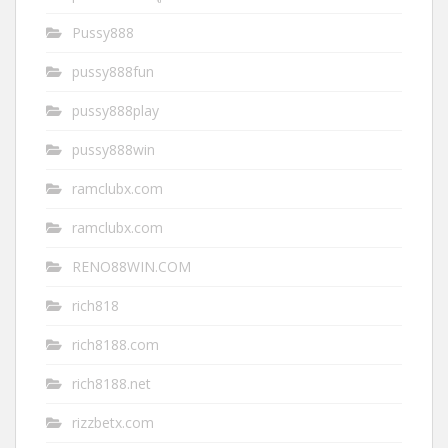
Pussy888
pussy888fun
pussy888play
pussy888win
ramclubx.com
ramclubx.com
RENO88WIN.COM
rich818
rich8188.com
rich8188.net
rizzbetx.com