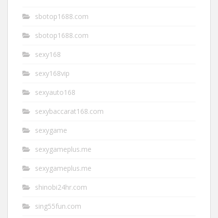
sbotop1688.com
sbotop1688.com
sexy168
sexy168vip
sexyauto168
sexybaccarat168.com
sexygame
sexygameplus.me
sexygameplus.me
shinobi24hr.com
sing55fun.com