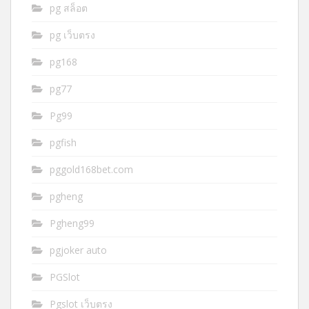
pg สล็อต
pg เว็บตรง
pg168
pg77
Pg99
pgfish
pggold168bet.com
pgheng
Pgheng99
pgjoker auto
PGSlot
Pgslot เว็บตรง