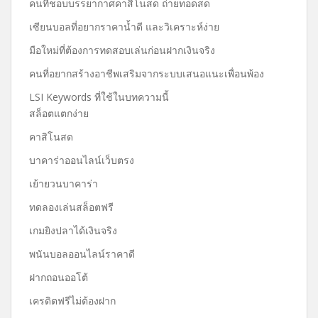
คนที่ชอบบรรยากาศคาสิโนสด ถ่ายทอดสด
เซียนบอลที่อยากราคาน้ำดี และวิเคราะห์ง่าย
มือใหม่ที่ต้องการทดสอบเล่นก่อนฝากเงินจริง
คนที่อยากสร้างอาชีพเสริมจากระบบเสนอแนะเพื่อนพ้อง
LSI Keywords ที่ใช้ในบทความนี้
สล็อตแตกง่าย
คาสิโนสด
บาคาร่าออนไลน์เว็บตรง
เย้ายวนบาคาร่า
ทดลองเล่นสล็อตฟรี
เกมยิงปลาได้เงินจริง
พนันบอลออนไลน์ราคาดี
ฝากถอนออโต้
เครดิตฟรีไม่ต้องฝาก