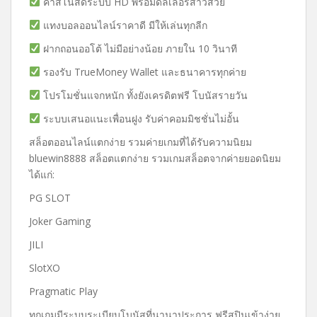
คาสิโนสดระบบ HD พร้อมดีลเลอร์สาวสวย
แทงบอลออนไลน์ราคาดี มีให้เล่นทุกลีก
ฝากถอนออโต้ ไม่มีอย่างน้อย ภายใน 10 วินาที
รองรับ TrueMoney Wallet และธนาคารทุกค่าย
โปรโมชั่นแจกหนัก ทั้งยังเครดิตฟรี โบนัสรายวัน
ระบบเสนอแนะเพื่อนฝูง รับค่าคอมมิชชั่นไม่อั้น
สล็อตออนไลน์แตกง่าย รวมค่ายเกมที่ได้รับความนิยม
bluewin8888 สล็อตแตกง่าย รวมเกมสล็อตจากค่ายยอดนิยม
ได้แก่:
PG SLOT
Joker Gaming
JILI
SlotXO
Pragmatic Play
ทุกเกมมีระบบระเบียบโบนัสที่นานาประการ ฟรีสปินเข้าง่าย