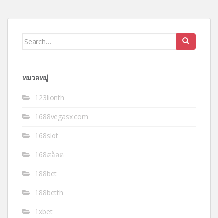
Search
for:
หมวดหมู่
123lionth
1688vegasx.com
168slot
168สล็อต
188bet
188betth
1xbet