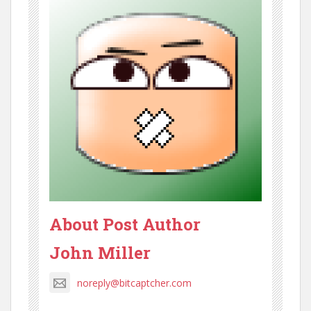
About Post Author
John Miller
noreply@bitcaptcher.com