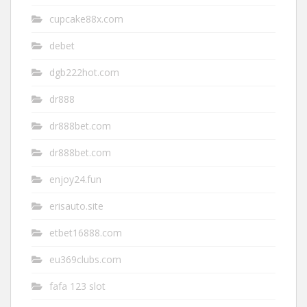
cupcake88x.com
debet
dgb222hot.com
dr888
dr888bet.com
dr888bet.com
enjoy24.fun
erisauto.site
etbet16888.com
eu369clubs.com
fafa 123 slot