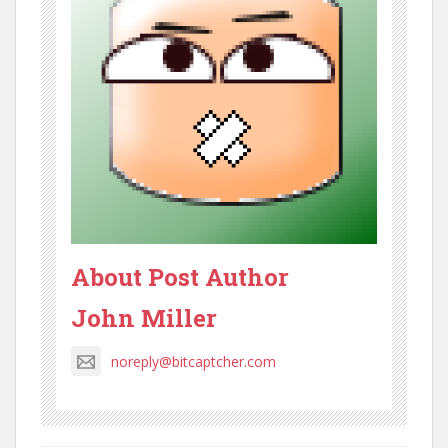
About Post Author
John Miller
noreply@bitcaptcher.com