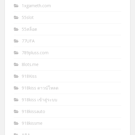
1xgameth.com
55slot
55สล็อต
77UFA
789pluss.com
8lots.me
918Kiss
918kiss ดาวน์โหลด
918kiss เข้าสู่ระบบ
918kissauto
918kissme
ABA