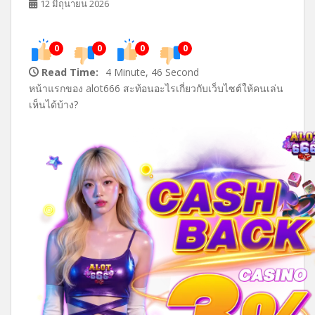
12 มิถุนายน 2026
0
0
0
0
Read Time:
4 Minute, 46 Second
หน้าแรกของ alot666 สะท้อนอะไรเกี่ยวกับเว็บไซต์ให้คนเล่น
เห็นได้บ้าง?