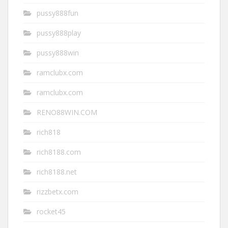
pussy888fun
pussy888play
pussy888win
ramclubx.com
ramclubx.com
RENO88WIN.COM
rich818
rich8188.com
rich8188.net
rizzbetx.com
rocket45