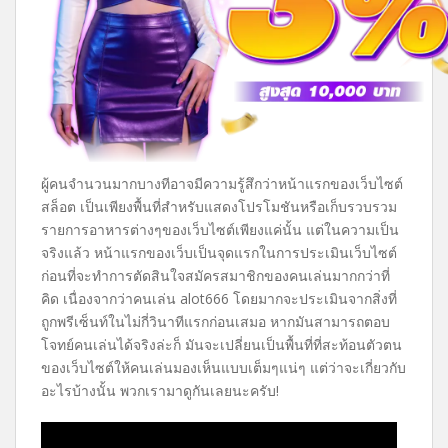
ผู้คนจำนวนมากบางทีอาจมีความรู้สึกว่าหน้าแรกของเว็บไซต์
สล็อต เป็นเพียงพื้นที่สำหรับแสดงโปรโมชันหรือเก็บรวบรวม
รายการอาหารต่างๆของเว็บไซต์เพียงแค่นั้น แต่ในความเป็น
จริงแล้ว หน้าแรกของเว็บเป็นจุดแรกในการประเมินเว็บไซต์
ก่อนที่จะทำการตัดสินใจสมัครสมาชิกของคนเล่นมากกว่าที่
คิด เนื่องจากว่าคนเล่น alot666 โดยมากจะประเมินจากสิ่งที่
ถูกพรีเซ็นท์ในไม่กี่วินาทีแรกก่อนเสมอ หากมันสามารถตอบ
โจทย์คนเล่นได้จริงล่ะก็ มันจะเปลี่ยนเป็นพื้นที่ที่สะท้อนตัวตน
ของเว็บไซต์ให้คนเล่นมองเห็นแบบเต็มๆแน่ๆ แต่ว่าจะเกี่ยวกับ
อะไรบ้างนั้น พวกเรามาดูกันเลยนะครับ!