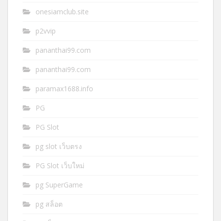
onesiamclub.site
p2vvip
pananthai99.com
pananthai99.com
paramax1688.info
PG
PG Slot
pg slot เว็บตรง
PG Slot เว็บใหม่
pg SuperGame
pg สล็อต