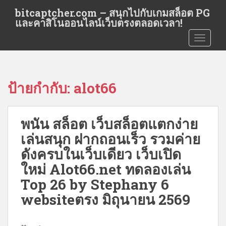
S
bitcaptcher.com – สนุกไปกับเกมสล็อต PG
k
และคาสิโนออนไลน์เว็บตรงตลอดเวลา!
i
TOGGLE
p
t
o
m
ป้ายกำกับ:
alot66
a
i
n
พนัน สล็อต เว็บสล็อตแตกง่าย
c
o
เล่นสนุก ฝากถอนเร็ว รวมค่าย
n
ดังครบในเว็บเดียว เว็บเปิด
t
ใหม่ Alot66.net ทดลองเล่น
e
n
Top 26 by Stephany 6
t
websiteตรง มิถุนายน 2569