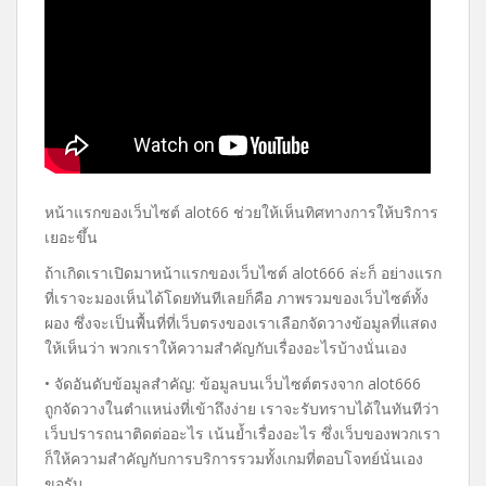
หน้าแรกของเว็บไซต์ alot66 ช่วยให้เห็นทิศทางการให้บริการ
เยอะขึ้น
ถ้าเกิดเราเปิดมาหน้าแรกของเว็บไซต์ alot666 ล่ะก็ อย่างแรก
ที่เราจะมองเห็นได้โดยทันทีเลยก็คือ ภาพรวมของเว็บไซต์ทั้ง
ผอง ซึ่งจะเป็นพื้นที่ที่เว็บตรงของเราเลือกจัดวางข้อมูลที่แสดง
ให้เห็นว่า พวกเราให้ความสำคัญกับเรื่องอะไรบ้างนั่นเอง
• จัดอันดับข้อมูลสำคัญ: ข้อมูลบนเว็บไซต์ตรงจาก alot666
ถูกจัดวางในตำแหน่งที่เข้าถึงง่าย เราจะรับทราบได้ในทันทีว่า
เว็บปรารถนาติดต่ออะไร เน้นย้ำเรื่องอะไร ซึ่งเว็บของพวกเรา
ก็ให้ความสำคัญกับการบริการรวมทั้งเกมที่ตอบโจทย์นั่นเอง
ขอรับ