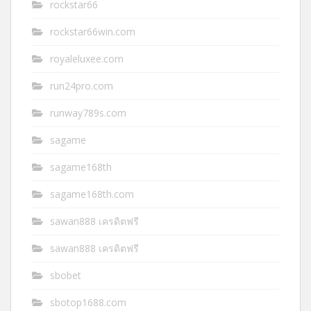
rockstar66
rockstar66win.com
royaleluxee.com
run24pro.com
runway789s.com
sagame
sagame168th
sagame168th.com
sawan888 เครดิตฟรี
sawan888 เครดิตฟรี
sbobet
sbotop1688.com