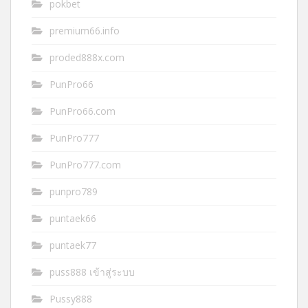
pokbet
premium66.info
proded888x.com
PunPro66
PunPro66.com
PunPro777
PunPro777.com
punpro789
puntaek66
puntaek77
puss888 เข้าสู่ระบบ
Pussy888