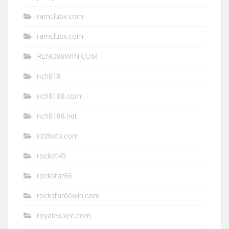
ramclubx.com
ramclubx.com
RENO88WIN.COM
rich818
rich8188.com
rich8188.net
rizzbetx.com
rocket45
rockstar66
rockstar66win.com
royaleluxee.com