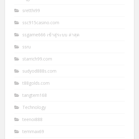
sretthi99
ssc915casino.com
ssgame666 เข้าสู่ระบบ ล่าสุด
ssru
starrich99.com
sudyod888s.com
t88golds.com
tangtem168
Technology
teenoi888
temmax69