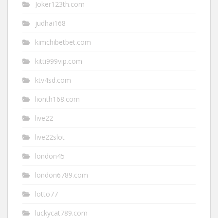
Joker123th.com
judhai168
kimchibetbet.com
kitti999vip.com
ktv4sd.com
lionth168.com
live22
live22slot
london45
london6789.com
lotto77
luckycat789.com