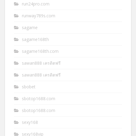
run24pro.com
runway789s.com
sagame
sagame168th
sagame168th.com
sawan888 เครดิตฟรี
sawan888 เครดิตฟรี
sbobet
sbotop1688.com
sbotop1688.com
sexy168
sexy168vip