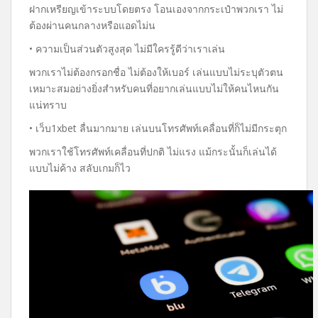
ฝากเหรียญเข้าระบบโดยตรง โอนเองจากกระเป๋าพวกเรา ไม่
ต้องผ่านคนกลางหรือแอดไม่น
• ความเป็นส่วนตัวสูงสุด ไม่มีใครรู้ดีว่าเราเล่น
พวกเราไม่ต้องกรอกชื่อ ไม่ต้องให้เบอร์ เล่นแบบไม่ระบุตัวตน
เหมาะสมอย่างยิ่งสำหรับคนที่อยากเล่นแบบไม่ให้คนไหนกัน
แน่ทราบ
• เว็บ1xbet ลื่นมากมาย เล่นบนโทรศัพท์เคลื่อนที่ก็ไม่มีกระตุก
พวกเราใช้โทรศัพท์เคลื่อนที่ปกติ ไม่แรง แม้กระนั้นก็เล่นได้
แบบไม่ค้าง สลับเกมก็ไว