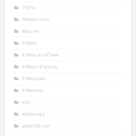
77UFA
789pluss.com
8lots.me
918Kiss
918kiss ดาวน์โหลด
918kiss เข้าสู่ระบบ
918kissauto
918kissme
ABA
ABAGroup2
abbet789.com