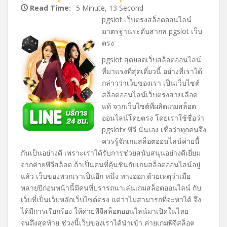
Read Time:
5 Minute, 13 Second
pgslot เว็บตรงสล็อตออนไลน์
มาตรฐานระดับสากล pgslot เว็บ
ตรง
pgslot สุดยอดเว็บสล็อตออนไลน์
ที่มาแรงที่สุดเดี๋ยวนี้ อย่างที่เราได้
กล่าวว่าเว็บของเรา เป็นเว็บไซต์
สล็อตออนไลน์เว็บตรงสายเลือด
แท้ จากเว็บไซต์ที่ผลิตเกมสล็อต
ออนไลน์โดยตรง โดยเราใช้ชื่อว่า
pgslotx พีจี นั่นเอง เชื่อว่าทุกคนจึง
ควรรู้จักเกมสล็อตออนไลน์ค่ายนี้
กันเป็นอย่างดี เพราะเราได้รับการช่วยสนับสนุนอย่างดีเยี่ยม
จากค่ายพีจีสล็อต ถ้าเป็นคนที่คุ้นชินกับเกมสล็อตออนไลน์อยู่
แล้ว เว็บของพวกเราเป็นอีก หนึ่ง ทางออก ด้วยเหตุว่าเมื่อ
หลายปีก่อนหน้านี้มีคนที่ปรารถนาเล่นเกมสล็อตออนไลน์ กับ
เว็บที่เป็นเว็บหลักเว็บไซต์ตรง แต่ว่าไม่สามารถที่จะหาได้ จึง
ได้มีการเรียกร้อง ให้ค่ายพีจีสล็อตออนไลน์มาเปิดในไทย
จนถึงสุดท้าย ช่วงนี้เว็บของเราได้นำเข้า ค่ายเกมพีจีสล็อต