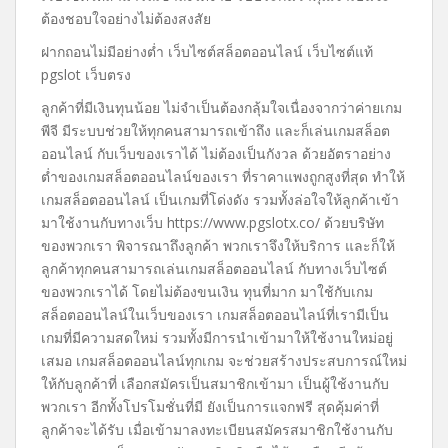
ต้องชอบใจอย่างไม่ต้องสงสัย
ฝากถอนไม่มีอย่างต่ำ เว็บไซต์สล็อตออนไลน์ เว็บไซต์แท้
pgslot เว็บตรง
ลูกค้าที่มีเงินทุนน้อย ไม่จำเป็นต้องกลุ้มใจเนื่องจากว่าค่ายเกม
พีจี มีระบบช่วยให้ทุกคนสามารถเข้าถึง และก็เล่นเกมสล็อต
ออนไลน์ กับเว็บของเราได้ ไม่ต้องเป็นกังวล ด้วยอัตราอย่าง
ต่ำของเกมสล็อตออนไลน์ของเรา ที่ราคาแพงถูกสูงที่สุด ทำให้
เกมสล็อตออนไลน์ เป็นเกมที่โด่งดัง รวมทั้งล่อใจให้ลูกค้าเข้า
มาใช้งานกับทางเว็บ https://www.pgslotx.co/ ด้วยบริษัท
ของพวกเรา พิจารณาถึงลูกค้า พวกเราจึงให้บริการ และก็ให้
ลูกค้าทุกคนสามารถเล่นเกมสล็อตออนไลน์ กับทางเว็บไซต์
ของพวกเราได้ โดยไม่ต้องขนเงิน ทุนที่มาก มาใช้กับเกม
สล็อตออนไลน์ในเว็บของเรา เกมสล็อตออนไลน์ที่เรามีเป็น
เกมที่มีความสดใหม่ รวมทั้งมีการนำเข้ามาให้ใช้งานใหม่อยู่
เสมอ เกมสล็อตออนไลน์ทุกเกม จะช่วยสร้างประสบการณ์ใหม่
ให้กับลูกค้าที่ เลือกสมัครเป็นสมาชิกเข้ามา เป็นผู้ใช้งานกับ
พวกเรา อีกทั้งโปรโมชั่นที่มี ยังเป็นการแจกฟรี สุดคุ้มค่าที่
ลูกค้าจะได้รับ เมื่อเข้ามาลงทะเบียนสมัครสมาชิกใช้งานกับ