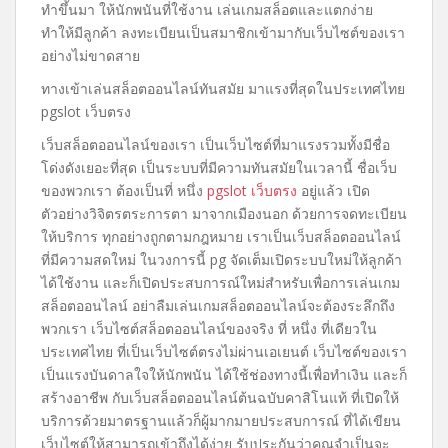
ทำขึ้นมา ให้นักพนันที่ใช้งาน เล่นเกมสล็อตและแตกง่าย
ทำให้มีลูกค้า ลงทะเบียนเป็นสมาชิกเข้ามากับเว็บไซต์ของเรา
อย่างไม่ขาดสาย
ทางเข้าเล่นสล็อตออนไลน์ทันสมัย มาแรงที่สุดในประเทศไทย
pgslot เว็บตรง
เว็บสล็อตออนไลน์ของเรา เป็นเว็บไซต์ที่มาแรงรวมทั้งมีชื่อ
โด่งดังเยอะที่สุด เป็นระบบที่มีความทันสมัยในเวลานี้ ชื่อเว็บ
ของพวกเรา ต้องเป็นที่ หนึ่ง
pgslot เว็บตรง
อยู่แล้ว เปิด
ตัวอย่างวิจิตรตระการตา มาจากเมืองนอก ด้วยการจดทะเบียน
ให้บริการ ทุกอย่างถูกตามกฎหมาย เราเป็นเว็บสล็อตออนไลน์
ที่มีความสดใหม่ ในวงการนี้ pg จัดเต็มเปิดระบบใหม่ให้ลูกค้า
ได้ใช้งาน และก็เปิดประสบการณ์ใหม่สำหรับเพื่อการเล่นเกม
สล็อตออนไลน์ อย่าลืมเล่นเกมสล็อตออนไลน์จะต้องระลึกถึง
พวกเรา เว็บไซต์สล็อตออนไลน์ของจริง ที่ หนึ่ง ที่เดียวใน
ประเทศไทย ที่เป็นเว็บไซต์ตรงไม่ผ่านเอเยนต์ เว็บไซต์ของเรา
เป็นแรงบันดาลใจให้นักพนัน ได้ใช้ช่องทางนี้เพื่อทำเงิน และก็
สร้างอาชีพ กับเว็บสล็อตออนไลน์ต้นฉบับคาสิโนแท้ ที่เปิดให้
บริการด้วยมาตรฐานแล้วก็ผู้มากมายประสบการณ์ ที่ได้เขียน
เว็บไซต์ให้สามารถเข้าถึงได้ง่าย รับประกันว่าคุณจำเป็นจะ