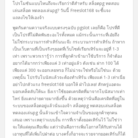
โปรโมชันแบบไหนถึงจะเรียกว่าดีสำหรับ สล็อตpg ทดสอบ
เล่นสล็อต ทดลองเล่นpg? วันนี้ Freeslot168 จะชี้แจง
แถลงไขให้เองจ้า
พูดกันตามความจริงแบบตรงๆฉบับ pgslot เลยก็คือ โปรที่ดี
เป็นโปรที่ไม่ติดพันธะอะไรทั้งหมด แม้กระนั้นภาระที่เอ๋ยถึง
ไม่ใช่กระบวนการทำเทิร์นนะจ๊ะ กระบวนการทำเทิร์น ถ้าหาก
เป็นเว็บตามที่เป็นจริงๆยอดที่เว็บไซต์เรียกเทิร์นจะอยู่ที่ 1-3
เท่า เพราะพวกเรารู้ว่า การที่ลูกค้าเข้ามาใช้บริการ ก็จำต้อง
อยากได้มากกว่าเพียงแค่ 3 เท่าอยู่แล้ว ดังเช่น ฝาก 100 ได้
เพียงแค่ 300 จะออกเลยหรอ ก็ไม่น่าจะใช่หรือไม่ใช่นะ ด้วย
เหตุนั้น โปรรับโบนัสแล้วจะต้องทำเทิร์น เพียงแค่ 1-3 เท่าเนี่ย
อย่าไปกลัวแรง freeslot168 บอกให้ ฝ่าไปเลย! สักครู่แอดจะ
บอกเคล็ดลับให้นะ ยิ่งเราใช้ยอดเครดิตที่มาจากโบนัสมากเท่า
ไหร่ ยิ่งแตกง่ายดายมากยิ่งขึ้น ด้วยเหตุว่านั่นคือเครดิตที่อยู่ใน
ระบบของสล็อตอยู่แล้วนั่นเองจ้า สล็อตpg ทดสอบเล่นสล็อต
ทดลองเล่นpg นั้นล้วนเข้าใจความจำเป็นของลูกค้าทุกคน
เสมอ เพราะเหตุว่าแบบงั้น การที่เราตั้งยอดเทิร์นไว้ ไม่ใช่ว่า
จะให้แด่คุณเสียเพิ่ม แต่ว่ามันคือการเพิ่มโอกาสให้กับท่านได้
เอาทุนที่ได้เพิ่มไปฝ่าต่อ บางครั้งก็อาจจะรวยจากยอดเทิร์นก็ได้