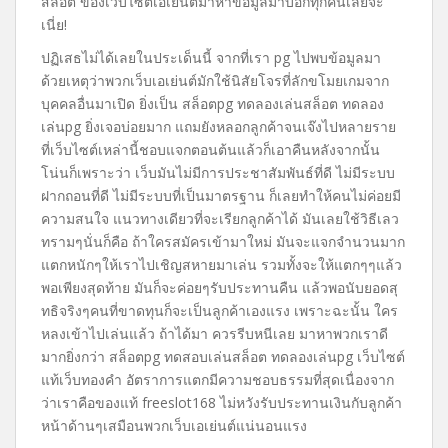
สล็อต ของเว็บไซต์เอเยนต์มาหาข้อมูลมาบอกทุกคนเลยจ้ะ
เนี่ย!
ปฏิเสธไม่ได้เลยในประเด็นนี้ จากที่เรา pg ไปพบข้อมูลมา
ด้วยเหตุว่าพวกเว็บเอเย่นต์มักใช้นิสัยโจรที่ลักขโมยเกมจาก
บุคคลอื่นมาเปิด ยิ่งเป็น สล็อตpg ทดลองเล่นสล็อต ทดลอง
เล่นpg ยิ่งเจอบ่อยมาก แถมยังหลอกลูกค้าจนเจ๊งไปหลายราย
ที่เว็บไซต์เหล่านี้ชอบแจกตอนต้นแล้วก็เอาคืนหลังจากนั้น
โน่นก็เพราะว่า เว็บมันไม่มีการประชาสัมพันธ์ที่ดี ไม่มีระบบ
ฝากถอนที่ดี ไม่มีระบบที่เป็นมาตรฐาน ก็เลยทำให้คนไม่ค่อยมี
ความสนใจ แนวทางเดียวที่จะเรียกลูกค้าได้ มันเลยใช้วิธีเลว
ทรามๆนั่นก็คือ ถ้าใครสมัครเข้ามาใหม่ มันจะแจกจำนวนมาก
แตกหนักๆให้เราไปเชิญสหายมาเล่น รวมทั้งจะให้แตกๆๆแล้ว
พอเพียงสุดท้าย มันก็จะค่อยๆรับประทานคืน แล้วพอนับยอดสุ
ทธิจริงๆคนที่ขาดทุนก็จะเป็นลูกค้าเองแรง เพราะฉะนั้น ใคร
หลงเข้าไปเล่นแล้ว ถ้าได้มา ควรรีบหนีเลย มาหาพวกเราดี
มากยิ่งกว่า สล็อตpg ทดสอบเล่นสล็อต ทดลองเล่นpg เว็บไซต์
แท้เว็บทองคำ อัตราการแตกมีความชอบธรรมที่สุดเนื่องจาก
ว่าเราคือของแท้ freeslot168 ไม่หวังรับประทานเงินกับลูกค้า
หน้าด้านๆเสมือนพวกเว็บเอเย่นต์แน่นอนแรง