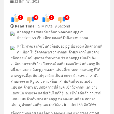
22 มิถุนายน 2023
0
0
0
0
Read Time:
5 Minute, 9 Second
สล็อตpg ทดสอบเล่นสล็อต ทดลองเล่นpg กับ
freeslot168 เว็บสล็อตของแท้ตัวตึงระดับสากล
ทำไมพวกเราถึงเป็นตัวท็อปของ pg นี่อาจจะเป็นคำถามที่
ดี แม้คุณไม่รู้จักจักพวกเรามาก่อน ด้วยเหตุว่าในแวดวง
สล็อตออนไลน์ ทุกภาคส่วนทราบ ว่า สล็อตpg เป็นตังเต็ง
ระดับนานาชาติเกี่ยวกับการเดิมสล็อตออนไลน์ สล็อตpg ยืน
หนึ่งมาเสมอ สล็อตpg ทดสอบเล่นสล็อต ทดสอบเล่นpg ที่ได้
มาตรฐานที่สุดมันแน่ๆว่าต้องเป็นพวกเรา ด้วยเหตุว่าเราคือ
สายตรงจาก Pg soft ค่ายสล็อต ลำดับที่หนึ่งของเอเชีย
แปซิฟิค ด้วยระบบปฏิบัติการที่ล้ำยุค เข้าถึงทุกคน เล่นง่าย
แตกหนัก จ่ายจริง แค่ชื่อเว็บไซต์ก็รู้และเข้าใจดีแล้ว ว่าเรานี่
แหละ เป็นตัวจริงของ สล็อตpg ทดลองเล่นสล็อต ทดลอง
เล่นpg ค่ายสล็อตที่ทุกคนต่างใฝ่ฝัน freeslot168 จัดให้จ้า
สล็อตpg ทดลองเล่นสล็อต ทดลองเล่นpg จาก freeslot168