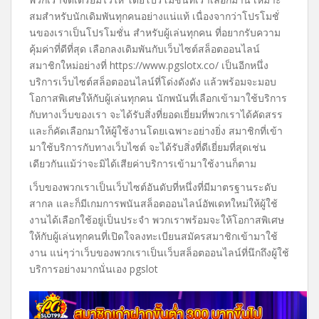
สมสำหรับนักเดิมพันทุกคนอย่างแน่แท้ เนื่องจากว่าโปรโมชั่
นของเราเป็นโปรโมชั่น สำหรับผู้เล่นทุกคน ที่อยากรับความ
คุ้มค่าที่ดีที่สุด เลือกลงเดิมพันกับเว็บไซต์สล็อตออนไลน์
สมาชิกใหม่อย่างที่ https://www.pgslotx.co/ เป็นอีกหนึ่ง
บริการเว็บไซต์สล็อตออนไลน์ที่โด่งดังดัง แล้วพร้อมจะมอบ
โอกาสพิเศษให้กับผู้เล่นทุกคน นักพนันที่เลือกเข้ามาใช้บริการ
กับทางเว็บของเรา จะได้รับสิ่งที่ยอดเยี่ยมที่พวกเราได้คัดสรร
และก็คัดเลือกมาให้ผู้ใช้งานโดยเฉพาะอย่างยิ่ง สมาชิกที่เข้า
มาใช้บริการกับทางเว็บไซต์ จะได้รับสิ่งที่ดีเยี่ยมที่สุดเช่น
เดียวกันแม้ว่าจะมิได้เสียค่าบริการเข้ามาใช้งานก็ตาม
เว็บของพวกเราเป็นเว็บไซต์อันดับที่หนึ่งที่มีมาตรฐานระดับ
สากล และก็มีเกมการพนันสล็อตออนไลน์อัพเดทใหม่ให้ผู้ใช้
งานได้เลือกใช้อยู่เป็นประจำ พวกเราพร้อมจะให้โอกาสพิเศษ
ให้กับผู้เล่นทุกคนที่เปิดใจลงทะเบียนสมัครสมาชิกเข้ามาใช้
งาน แน่ๆว่าเว็บของพวกเราเป็นเว็บสล็อตออนไลน์ที่นึกถึงผู้ใช้
บริการอย่างมากนั่นเอง pgslot