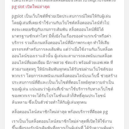
pg slot เปิดใหม่ล่าสุด
pgslot เป็นเว็บไซต์ที่ช่วยเปิดประสบการณ์ใหม่ให้กับผู้เล่น
โดยผู้เล่นที่เคยเข้าใช้งานกับเว็บไซต์สล็อตออนไลน์ทั่วไป
คงจะเคยเผชิญกับเกมการเดิมพัน สล็อตออนไลน์พี่มิได้
มาตรฐานซักเท่าไหร่ มีทั้งยังในเรื่องของค่าแรกเข้าหรือค่า
บริการ รวมถึงเกมสล็อตออนไลน์ที่มีภาพกระตุก ทำให้เสีย
อรรถรสสำหรับการลงเดิมพัน แต่ว่าเมื่อใช้งานกับเว็บสล็อต
ออนไลน์ของเราแล้วนั้น ผู้เล่นจะสามารถลงพนันเกมสล็อต
ออนไลน์ที่ยอดเยี่ยม มีภาพสวย ชัดแจ๋ว พร้อมด้วยเอฟเฟค ที่
สวยงามสุดหรู ให้นักเดิมพันทุกคนได้รับชมผ่านเว็บไซต์ของ
พวกเรา โดยการลงพนันเกมสล็อตออนไลน์บนเว็บนี้ ช่วยสร้าง
ประสบการณ์ที่ดีและเป็นเว็บไซต์ที่ตอบโจทย์ทุกความจำเป็น
ของผู้เล่น แน่นอนว่าผู้เล่นที่เข้ามาใช้บริการกับทางเว็บไซต์
ของพวกเราจะได้รับโปรโมชั่นแล้วก็สิทธิ์คุณประโยชน์
ล้นหลาม ซึ่งเป็นตัวช่วยทำให้กับผู้เล่นทุกคน
สล็อตออนไลน์สมาชิกใหม่ล่าสุด พร้อมบริการที่ดียอด pg
เราเป็นเว็บสล็อตออนไลน์สมาชิกใหม่ล่าสุดที่เปิดให้ใช้งาน
ขึ้นเพื่อรองรับนักเดิมพันที่อยากเป็นผู้เล่นที่ ได้รับความคุ้มค่า