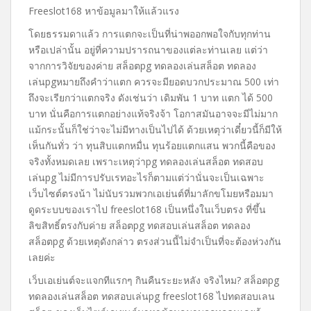
Freeslot168 หาข้อมูลมาให้แล้วแรง
โดยธรรมดาแล้ว การแตกจะเป็นที่น่าพออกพอใจกับทุกท่าน
หรือเปล่านั้น อยู่ที่ความปรารถนาของแต่ละท่านเลย แต่ว่า
จากการวิจัยของค่าย สล็อตpg ทดลองเล่นสล็อต ทดลอง
เล่นpgหมายถึงคำว่าแตก ควรจะมียอดบวกประมาณ 500 เท่า
ถึงจะเรียกว่าแตกจริง ดังเช่นว่า เดิมพัน 1 บาท แตก ได้ 500
บาท นั่นคือการแตกอย่างแท้จริงจ้า โอกาสมันอาจจะมีไม่มาก
แม้กระนั้นก็ใช่ว่าจะไม่มีทางเป็นไปได้ ด้วยเหตุว่าเดี๋ยวนี้ก็มีให้
เห็นกันทั่ว ว่า ทุนสิบแตกหมื่น ทุนร้อยแตกแสน พวกนี้คือของ
จริงทั้งหมดเลย เพราะเหตุว่าpg ทดลองเล่นสล็อต ทดสอบ
เล่นpg ไม่มีการปรับเรทอะไรก็ตามแต่ว่านั่นจะเป็นเฉพาะ
เว็บไซต์ตรงน้า ไม่นับรวมพวกเอเย่นต์ที่มาลักขโมยหรือมมา
ดูดระบบของเราไป freeslot168 เป็นหนึ่งในเว็บตรง ที่ขึ้น
ลิขสิทธิ์ตรงกับค่าย สล็อตpg ทดสอบเล่นสล็อต ทดลอง
สล็อตpg ด้วยเหตุดังกล่าว ตรงส่วนนี้ไม่จำเป็นที่จะต้องห่วงกัน
เลยค่ะ
เว็บเอเย่นต์จะแจกทีแรกๆ กินคืนระยะหลัง จริงไหม? สล็อตpg
ทดลองเล่นสล็อต ทดสอบเล่นpg freeslot168 ไปทดสอบเลน