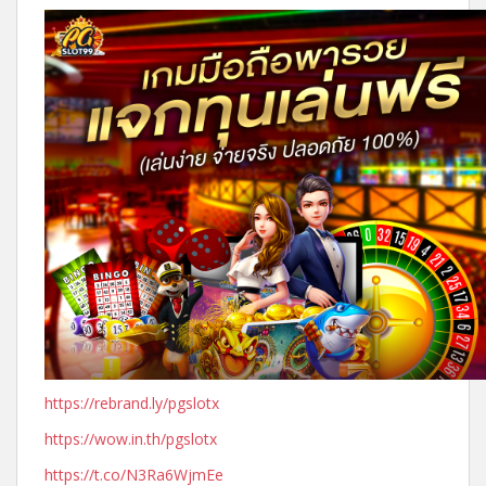
https://rebrand.ly/pgslotx
https://wow.in.th/pgslotx
https://t.co/N3Ra6WjmEe