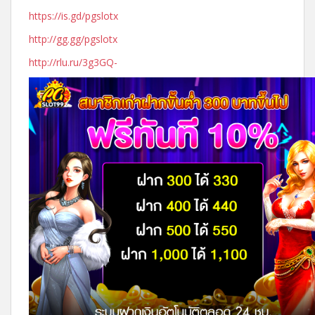
https://is.gd/pgslotx
http://gg.gg/pgslotx
http://rlu.ru/3g3GQ-