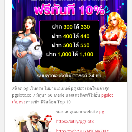
สล็อต pg เว็บตรง ไม่ผ่านเอเย่นต์ pg slot เปิดใหม่ล่าสุด
pgslotx.co 7 มิถุนา 66 Merle แจกเครดิตฟรีไม่อั้น
pgslot
เว็บตรง
ทางเข้า พีจีสล็อต Top 10
ขอขอบคุณมากwebsite
pg
https://bit.ly/pgslotx
http://ow.ly/2UYN50NVZNg