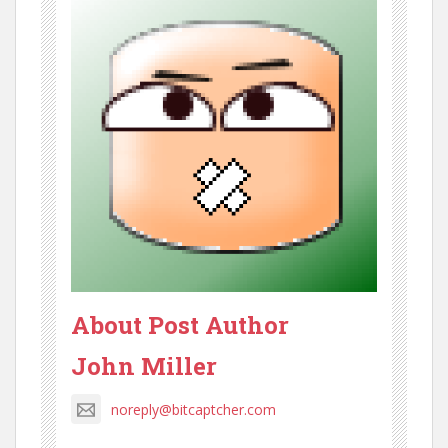
About Post Author
John Miller
noreply@bitcaptcher.com