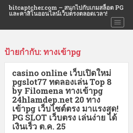
S
bitcaptcher.com – สนุกไปกับเกมสล็อต PG
k
และคาสิโนออนไลน์เว็บตรงตลอดเวลา!
i
TOGGLE
p
t
o
m
ป้ายกำกับ:
ทางเข้าpg
a
i
n
casino online เว็บเปิดใหม่
c
o
pgslot77 ทดลองเล่น Top 8
n
by Filomena ทางเข้าpg
t
24hlamdep.net 20 ทาง
e
n
เข้าpg เว็บไซต์ตรง มาแรงสุด!
t
PG SLOT เว็บตรง เล่นง่าย ได้
เงินเร็ว ต.ค. 25