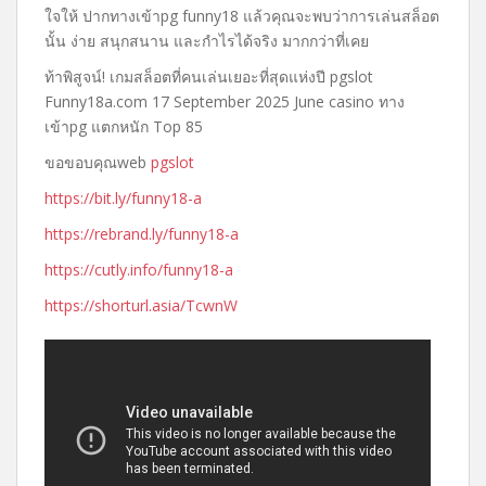
ใจให้ ปากทางเข้าpg funny18 แล้วคุณจะพบว่าการเล่นสล็อต
นั้น ง่าย สนุกสนาน และกำไรได้จริง มากกว่าที่เคย
ท้าพิสูจน์! เกมสล็อตที่คนเล่นเยอะที่สุดแห่งปี pgslot
Funny18a.com 17 September 2025 June casino ทาง
เข้าpg แตกหนัก Top 85
ขอขอบคุณweb
pgslot
https://bit.ly/funny18-a
https://rebrand.ly/funny18-a
https://cutly.info/funny18-a
https://shorturl.asia/TcwnW