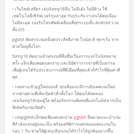
• เว็บไซต์เสถียร เล่นfunny18ลื่น ไม่มีเด้ง ไม่มีค้าง ใช้
เทคโนโลยีเซิร์ฟเวอร์รุ่นล่าสุด รับประกันว่าเล่นได้ต่อเนื่อง
ไม่มีสะดุด รองรับโทรศัพท์เคลื่อนที่ทุกระบบทั้ง Android รวม
ทั้ง iOS
pgslot คัดสรรเกมสล็อตประสิทธิภาพ โบนัสเข้าทุกๆวัน จาก
ค่ายใหญ่ทั้งโลก
funny18 คัดมาแล้วทุกเกมที่ลือชื่อเรื่องการแจกโบนัสหลาย
ครั้ง แจ็กเพียงพอตแตกง่าย และมีอัตราการจ่ายที่เป็นธรรม
เพื่อผู้เล่นได้รับประสบการณ์ที่ดีเยี่ยมที่สุดแล้วก็กำไรที่คุ้มค่าที่
สุด
• เกมทางเข้าpgใหม่เมนส์: ทุกเดือนจะมีการอัปเดตเกมใหม่
จากค่ายตามที่เพิ่งเปิดตัวทั่วทั้งโลก ให้คุณได้ทดลอง
เล่นfunny18ก่อนผู้ใด พร้อมกิจกรรมพิเศษที่แจกโบนัสมากเป็น
พิเศษกับเกมเปิดตัว
• เกมpgslotแจ็กพอเพียงตแตกง่าย:
pgslot
มีหมวดแนะนำเกม
ที่กำลังแจกอยู่ขณะนั้น พร้อมสถิติการแตกของแต่ละเกมใน
รอบ 1 วัน ช่วยให้ผู้เล่นเลือกเกมได้กำไรได้ถูกต้องมากขึ้น