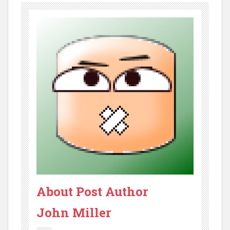
About Post Author
John Miller