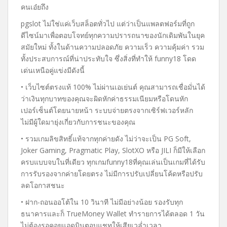
คนเอ๋ยถึง
pgslot ไม่ใช่แค่เว็บสล็อตทั่วไป แต่ว่าเป็นแพลตฟอร์มที่ถูก
ดีไซน์มาเพื่อตอบโจทย์ทุกความปรารถนาของนักเดิมพันในยุค
สมัยใหม่ ทั้งในด้านความปลอดภัย ความเร็ว ความคุ้มค่า รวม
ทั้งประสบการณ์ที่น่าประทับใจ ซึ่งสิ่งที่ทำให้ funny18 โดด
เด่นเหนือคู่แข่งมีดังนี้
• เว็บไซต์ตรงแท้ 100% ไม่ผ่านเอเย่นต์ คุณสามารถเชื่อมั่นได้
ว่าเงินทุกบาทของคุณจะผิดหักค่าธรรมเนียมหรือโดนหัก
เปอร์เซ็นต์โดยนายหน้า ระบบจ่ายตรงจากเซิร์ฟเวอร์หลัก
ไม่มีผู้ใดมายุ่งเกี่ยวกับการชนะของคุณ
• รวมเกมลิขสิทธิ์แท้จากทุกค่ายดัง ไม่ว่าจะเป็น PG Soft,
Joker Gaming, Pragmatic Play, SlotXO หรือ JILI ก็มีให้เลือก
ครบแบบจบในที่เดียว ทุกเกมfunny18ที่คุณเล่นเป็นเกมที่ได้รับ
การรับรองจากค่ายโดยตรง ไม่มีการปรับเปลี่ยนโค้ดหรือปรับ
ลดโอกาสชนะ
• ฝาก-ถอนออโต้ใน 10 วินาที ไม่มีอย่างน้อย รองรับทุก
ธนาคารและก็ TrueMoney Wallet ทำรายการได้ตลอด 1 วัน
ไม่ต้องรอคอยแอดมินตอบแชทให้เสียเวล่ำเวลา