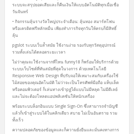
ระบบจะสรุปยอดเสียและก็คืนเงินให้แบบอัตโนมัติทุกเมื่อเชื่อ
วันจันทร์
• กิจกรรมลุ้นรางวัลใหญ่ประจำเดือน: ลุ้นทอง สมาร์ทโฟน
หรือเครดิตฟรีหลักหมื่น เพียงทำภารกิจทุกวันให้ครบก็มีสิทธิ์
ลุ้น
pgslot ระบบเว็บล้ำสมัย ใช้งานง่าย รองรับทุกวัสดุอุปกรณ์
รวมทั้งเล่นได้ตลอดระยะเวลา
ไม่ว่าคุณจะใช้งานจากที่ไหน funny18 ก็พร้อมให้บริการด้วย
ระบบเว็บไซต์ที่ทันสมัยที่สุดในวงการ ด้วยเทคโนโลยี
Responsive Web Design ที่ปรับจอให้เหมาะสมกับเครื่องใช้
ไม้สอยของคุณอัตโนมัติ ไม่ว่าจะเป็นโทรศัพท์มือถือ แท็บเล็ต
หรือคอมพิวเตอร์ ก็เล่นทางเข้าpgได้แบบไม่มีหลุด ไม่มีดีเลย์
และไม่จะต้องโหลดแอปพลิเคชันให้หนักเครื่อง
พร้อมระบบล็อกอินแบบ Single Sign-On ซึ่งสามารถจำบัญชี
แล้วก็เข้าสู่ระบบได้ในคลิกเดียว สบาย ไม่เป็นอันตราย รวม
ทั้งเร็ว
ความปลอดภัยของข้อมูลและก็ความยั่งยืนและมั่นคงทางการ