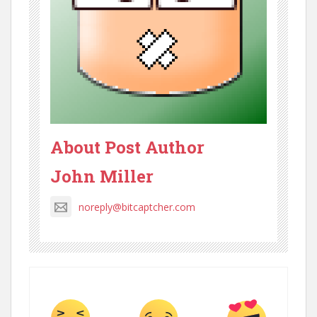
About Post Author
John Miller
noreply@bitcaptcher.com