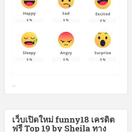
Happy
Sad
Excited
0
%
0
%
0
%
Sleepy
Angry
Surprise
0
%
0
%
0
%
…
เว็บเปิดใหม่ funny18 เครดิต
ฟรี Top 19 by Sheila ทาง