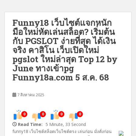
Funny18 เว็บไซต์แจกหนัก
มือใหม่หัดเล่นสล็อต? เริ่มต้น
กับ PGSLOT ง่ายที่สุด ได้เงิน
จริง คาสิโน เว็บเปิดใหม่
pgslot ใหม่ล่าสุด Top 12 by
June ทางเข้าpg
Funny18a.com 5 ส.ค. 68
7 สิงหาคม 2025
0
0
0
0
Read Time:
5 Minute, 33 Second
funny18 เว็บไซต์สล็อตเว็บไซต์ตรง เล่นก่อน มั่งคั่งก่อน