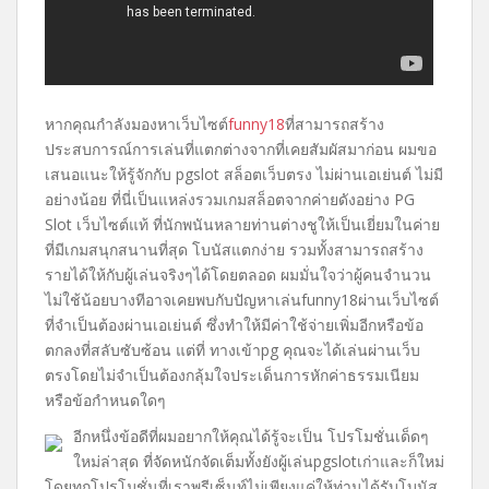
หากคุณกำลังมองหาเว็บไซต์
funny18
ที่สามารถสร้าง
ประสบการณ์การเล่นที่แตกต่างจากที่เคยสัมผัสมาก่อน ผมขอ
เสนอแนะให้รู้จักกับ pgslot สล็อตเว็บตรง ไม่ผ่านเอเย่นต์ ไม่มี
อย่างน้อย ที่นี่เป็นแหล่งรวมเกมสล็อตจากค่ายดังอย่าง PG
Slot เว็บไซต์แท้ ที่นักพนันหลายท่านต่างชูให้เป็นเยี่ยมในค่าย
ที่มีเกมสนุกสนานที่สุด โบนัสแตกง่าย รวมทั้งสามารถสร้าง
รายได้ให้กับผู้เล่นจริงๆได้โดยตลอด ผมมั่นใจว่าผู้คนจำนวน
ไม่ใช้น้อยบางทีอาจเคยพบกับปัญหาเล่นfunny18ผ่านเว็บไซต์
ที่จำเป็นต้องผ่านเอเย่นต์ ซึ่งทำให้มีค่าใช้จ่ายเพิ่มอีกหรือข้อ
ตกลงที่สลับซับซ้อน แต่ที่ ทางเข้าpg คุณจะได้เล่นผ่านเว็บ
ตรงโดยไม่จำเป็นต้องกลุ้มใจประเด็นการหักค่าธรรมเนียม
หรือข้อกำหนดใดๆ
อีกหนึ่งข้อดีที่ผมอยากให้คุณได้รู้จะเป็น โปรโมชั่นเด็ดๆ
ใหม่ล่าสุด ที่จัดหนักจัดเต็มทั้งยังผู้เล่นpgslotเก่าและก็ใหม่
โดยทุกโปรโมชั่นที่เราพรีเซ็นท์ไม่เพียงแค่ให้ท่านได้รับโบนัส