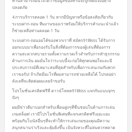
ท่านสามารถมั่นใจได้ว่าข้อมูลของท่านจะถูกจัดแจงอย่าง
ปลอดภัย
4.การบริการตลอด 1 วัน หากมีปัญหาหรือข้อสงสัยเกี่ยวกับ
ระบบฝาก-ถอน ทีมงานของเราพร้อมให้บริการคำแนะนำแล้ว
ก็ช่วยเหลือท่านตลอด 1 วัน
ระบบฝาก-ถอนออโต้ของพวกเราที่ สมัคร918kiss ได้รับการ
ออกแบบมาเพื่อรองรับในสิ่งที่ต้องการของผู้เล่นที่ต้องการ
ความสะดวกสบายรวมทั้งความรวดเร็วสำหรับการทำธุรกรรม
ด้านการเงิน ผมมั่นใจว่าระบบนี้จะก่อให้ทุกคนพอใจและมี
ประสบการณ์ที่เหมาะสมที่สุดสำหรับเพื่อการเล่นเกมกับพวก
เราขอรับ! ถ้าเกิดมีอะไรที่ผมสามารถช่วยเหลือได้ โปรดอย่า
ลังเลที่จะติดต่อผมเลยจ้าขอรับ
โปรโมชั่นเครดิตฟรีที่ ดาวน์โหลด918kiss แจกกันแบบจุกๆ
ปังๆ
ผมมีข่าวดีมาบอกสำหรับเพื่อนฝูงๆที่ชื่นชอบในด้านการเล่น
เกมสล็อต! เรามีโปรโมชั่นพิเศษที่แจกเครดิตฟรีเยอะแยะ
พร้อมกับโบนัสอื่นๆที่จะทำให้การเล่นเกมของคุณมีความ
สนุกสนานร่าเริงและคุ้มยิ่งขึ้น เป้นจังหวะที่ไม่สมควรพลาด