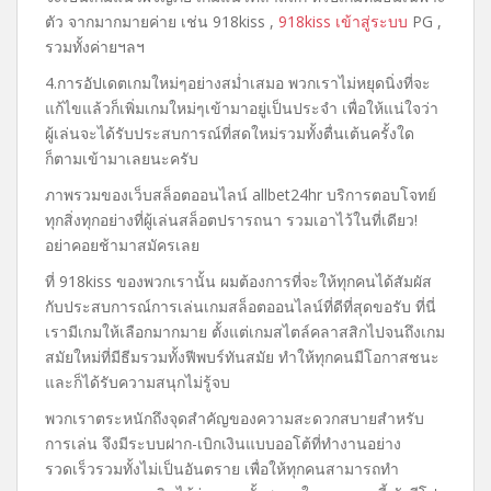
ตัว จากมากมายค่าย เช่น 918kiss ,
918kiss เข้าสู่ระบบ
PG ,
รวมทั้งค่ายฯลฯ
4.การอัปเดตเกมใหม่ๆอย่างสม่ำเสมอ พวกเราไม่หยุดนิ่งที่จะ
แก้ไขแล้วก็เพิ่มเกมใหม่ๆเข้ามาอยู่เป็นประจำ เพื่อให้แน่ใจว่า
ผู้เล่นจะได้รับประสบการณ์ที่สดใหม่รวมทั้งตื่นเต้นครั้งใด
ก็ตามเข้ามาเลยนะครับ
ภาพรวมของเว็บสล็อตออนไลน์ allbet24hr บริการตอบโจทย์
ทุกสิ่งทุกอย่างที่ผู้เล่นสล็อตปรารถนา รวมเอาไว้ในที่เดียว!
อย่าคอยช้ามาสมัครเลย
ที่ 918kiss ของพวกเรานั้น ผมต้องการที่จะให้ทุกคนได้สัมผัส
กับประสบการณ์การเล่นเกมสล็อตออนไลน์ที่ดีที่สุดขอรับ ที่นี่
เรามีเกมให้เลือกมากมาย ตั้งแต่เกมสไตล์คลาสสิกไปจนถึงเกม
สมัยใหม่ที่มีธีมรวมทั้งฟีพบร์ทันสมัย ทำให้ทุกคนมีโอกาสชนะ
และก็ได้รับความสนุกไม่รู้จบ
พวกเราตระหนักถึงจุดสำคัญของความสะดวกสบายสำหรับ
การเล่น จึงมีระบบฝาก-เบิกเงินแบบออโต้ที่ทำงานอย่าง
รวดเร็วรวมทั้งไม่เป็นอันตราย เพื่อให้ทุกคนสามารถทำ