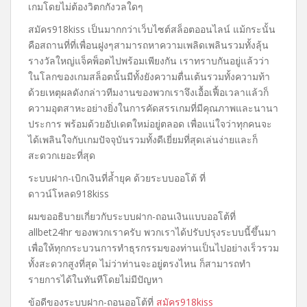
เกมโดยไม่ต้องวิตกกังวลใดๆ
สมัคร918kiss เป็นมากกว่าเว็บไซต์สล็อตออนไลน์ แม้กระนั้น
คือสถานที่ที่เพื่อนฝูงๆสามารถหาความเพลิดเพลินรวมทั้งลุ้น
รางวัลใหญ่แจ็คพ็อตไปพร้อมเพียงกัน เราทราบกันอยู่แล้วว่า
ในโลกของเกมสล็อตนั้นมีทั้งยังความตื่นเต้นรวมทั้งความท้า
ด้วยเหตุผลดังกล่าวทีมงานของพวกเราจึงเอื้อเฟื้อเวลาแล้วก็
ความอุตสาหะอย่างยิ่งในการคัดสรรเกมที่มีคุณภาพและนานา
ประการ พร้อมด้วยอัปเดตใหม่อยู่ตลอด เพื่อแน่ใจว่าทุกคนจะ
ได้เพลินใจกับเกมปัจจุบันรวมทั้งดีเยี่ยมที่สุดเล่นง่ายและก็
สะดวกเยอะที่สุด
ระบบฝาก-เบิกเงินที่ล้ำยุค ด้วยระบบออโต้ ที่
ดาวน์โหลด918kiss
ผมขออธิบายเกี่ยวกับระบบฝาก-ถอนเงินแบบออโต้ที่
allbet24hr ของพวกเราครับ พวกเราได้ปรับปรุงระบบนี้ขึ้นมา
เพื่อให้ทุกกระบวนการทำธุรกรรมของท่านเป็นไปอย่างเร็วรวม
ทั้งสะดวกสูงที่สุด ไม่ว่าท่านจะอยู่ตรงไหน ก็สามารถทำ
รายการได้ในทันทีโดยไม่มีปัญหา
ข้อดีของระบบฝาก-ถอนออโต้ที่
สมัคร918kiss