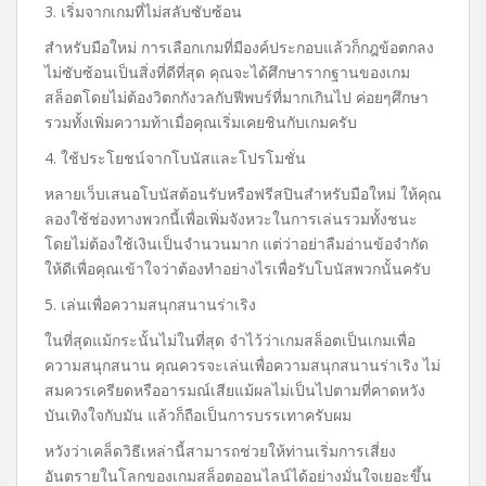
3. เริ่มจากเกมที่ไม่สลับซับซ้อน
สำหรับมือใหม่ การเลือกเกมที่มีองค์ประกอบแล้วก็กฎข้อตกลง
ไม่ซับซ้อนเป็นสิ่งที่ดีที่สุด คุณจะได้ศึกษารากฐานของเกม
สล็อตโดยไม่ต้องวิตกกังวลกับฟีพบร์ที่มากเกินไป ค่อยๆศึกษา
รวมทั้งเพิ่มความท้าเมื่อคุณเริ่มเคยชินกับเกมครับ
4. ใช้ประโยชน์จากโบนัสและโปรโมชั่น
หลายเว็บเสนอโบนัสต้อนรับหรือฟรีสปินสำหรับมือใหม่ ให้คุณ
ลองใช้ช่องทางพวกนี้เพื่อเพิ่มจังหวะในการเล่นรวมทั้งชนะ
โดยไม่ต้องใช้เงินเป็นจำนวนมาก แต่ว่าอย่าลืมอ่านข้อจำกัด
ให้ดีเพื่อคุณเข้าใจว่าต้องทำอย่างไรเพื่อรับโบนัสพวกนั้นครับ
5. เล่นเพื่อความสนุกสนานร่าเริง
ในที่สุดแม้กระนั้นไม่ในที่สุด จำไว้ว่าเกมสล็อตเป็นเกมเพื่อ
ความสนุกสนาน คุณควรจะเล่นเพื่อความสนุกสนานร่าเริง ไม่
สมควรเครียดหรืออารมณ์เสียแม้ผลไม่เป็นไปตามที่คาดหวัง
บันเทิงใจกับมัน แล้วก็ถือเป็นการบรรเทาครับผม
หวังว่าเคล็ดวิธีเหล่านี้สามารถช่วยให้ท่านเริ่มการเสี่ยง
อันตรายในโลกของเกมสล็อตออนไลน์ได้อย่างมั่นใจเยอะขึ้น