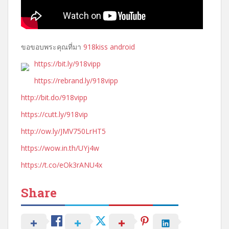
ขอขอบพระคุณที่มา
918kiss android
https://bit.ly/918vipp
https://rebrand.ly/918vipp
http://bit.do/918vipp
https://cutt.ly/918vip
http://ow.ly/JMV750LrHT5
https://wow.in.th/UYj4w
https://t.co/eOk3rANU4x
Share