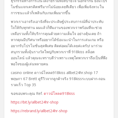
ธุรกรรมทางการเงินได้ง่ายรวมทั้งสบายใจ นอกจากนี้ ยังมีโปร
โมชั่นแจกเครดิตฟรีมากไม่น้อยเลยทีเดียว เพื่อเพิ่มจังหวะใน
การชนะแล้วก็เพลินกับเกมเพิ่มมากขึ้น
พวกเราเอาจริงเอาจังที่จะประดิษฐ์ประสบการณ์ที่น่าประทับ
ใจให้กับทุกท่าน ผมแล้วก็ทีมงานของพวกเราพร้อมที่จะช่วย
เหลือรวมทั้งให้บริการคุณด้วยความเต็มใจ อย่างคุ้นเคย ถ้า
หากคุณมีปริศนาหรืออยากได้ข้อแนะนำในการเล่นเกม หรือ
อยากรับโปรโมชั่นสุดพิเศษ ติดต่อผมได้เลยค่ะครับ! มาร่วม
สนุกรวมทั้งลุ้นรางวัลใหญ่กับพวกเราที่ 918kiss สล็อต
ออนไลน์ แล้วคุณจะทราบดีว่าเพราะเหตุใดพวกเราถึงเป็นที่พึง
พอใจของผู้เล่นหลายคน
casino online ดาวน์โหลด918kiss allbet24hr.shop 17
พฤษภา 67 Brett ดูรีวิวจากลูกค้าจริง 918kissระบบฝาก-ถอน
รวดเร็ว Top 35
ขอขอบพระคุณ Ref.
ดาวน์โหลด918kiss
https://bit.ly/allbet24hr-shop
https://rebrand.ly/allbet24hr-shop