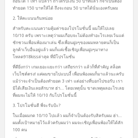
ถอนได้ 1 เท่า แปลว่า ถ้าได้รับเงิน 50 บาทแล้ว ก็จำเป็นต้อง
ทำยอด 150 บาทให้ได้ ถึงจะถอน 50 บาทได้นั่นเองครับผม
2. ให้คะแนนกันหน่อย
สำหรับคะแนนความคุ้มค่าของโปรโมชั่นนี้ ผมให้ไปเลย
10/10 ครับ เพราะเหตุว่าผมเกือบจะไม่ต้องทำอะไรเลยเว้นแต่
ชักชวนเพื่อนพ้องมาเล่น ซึ่งเพื่อนฝูงๆของผมหลายคนก็เป็น
ลูกค้าเว็บอื่นอยู่แล้ว ผมก็แค่เชื้อเชิญเพื่อนฝูงๆมาทาง
โหลด918kissล่าสุด ที่มีโปรโมชั่น
ที่ดียิ่งกว่า เกมเยอะแยะกว่า เสถียรกว่า แล้วก็ที่สำคัญ สล็อต
เว็บไซต์ตรง! แค่ผมขายไปแบบงี้ เพื่อนพ้องผมก็มาแล้วนะครับ
แม้ว่าจะจำเป็นต้องทำยอด 3 เท่า แต่อย่างที่บอกไปขอรับ เรา
มิได้เสียเงินเลยสักบาท ฮ่า… โดยเหตุนั้น ขาดเหตุผลอะไรเลย
ที่ผมจะไม่ให้ 10/10 กับโปรโมชั่นนี้
3. โปรโมชั่นดี พี่จะรับป้ะ?
ในเมื่อผมกด 10/10 ไปแล้ว ผมก็จำเป็นต้องรับสิครับผม ฮ่า…
ผมตั้งเป้าหมายไว้แล้วครับผมว่า ผมจะเชิญเพื่อนพ้องให้ได้สัก
100 คน