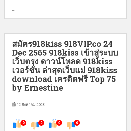
…
สมัคร918kiss 918VIP.co 24
Dec 2565 918kiss เข้าสู่ระบบ
เว็บตรง ดาวน์โหลด 918kiss
เวอร์ชั่น ล่าสุดเว็บแม่ 918kiss
download เครดิตฟรี Top 75
by Ernestine
12 สิงหาคม 2023
0
0
0
0