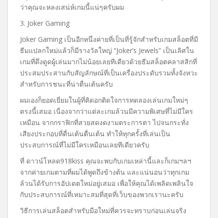
ว่าคุณจะหลงเสน่ห์เกมนี้แน่ๆครับผม
3. Joker Gaming
Joker Gaming เป็นอีกหนึ่งค่ายที่เป็นที่รู้จักสำหรับเกมสล็อตที่มี
ธีมแปลกใหม่แล้วก็มีรางวัลใหญ่ “Joker’s Jewels” เป็นเลิศใน
เกมที่ดึงดูดผู้เล่นมากไม่น้อยเลยทีเดียวด้วยธีมสล็อตคลาสสิกที่
ประสมประสานกับสัญลักษณ์ที่เป็นเครื่องประดับรวมทั้งจังหวะ
สำหรับการชนะที่น่าตื่นเต้นครับ
ผมเองก็ยอดเยี่ยมในผู้ที่ติดอกติดใจการทดลองเล่นเกมใหม่ๆ
ตรงนี้เสมอ เนื่องจากว่าแต่ละเกมล้วนมีความพิเศษที่ไม่มีใคร
เหมือน จากกราฟิกที่สวยสดงดงามตระการตา ไปจนกระทั่ง
เสียงประกอบที่ตื่นเต้นตื่นเต้น ทำให้ทุกครั้งที่เล่นเป็น
ประสบการณ์ที่ไม่มีใครเหมือนเลยทีเดียวครับ
ที่ ดาวน์โหลด918kiss คุณจะพบกับเกมเหล่านี้และก็เกมฯลฯ
จากค่ายเกมตามที่ผมได้พูดถึงข้างต้น และแน่นอนว่าทุกเกม
ล้วนได้รับการอัปเดตใหม่อยู่เสมอ เพื่อให้คุณได้เพลิดเพลินใจ
กับประสบการณ์ที่เหมาะสมที่สุดที่เว็บของพวกเรานะครับ
วิธีการเล่นสล็อตสำหรับมือใหม่ที่ควรจะทราบก่อนเล่นจริง