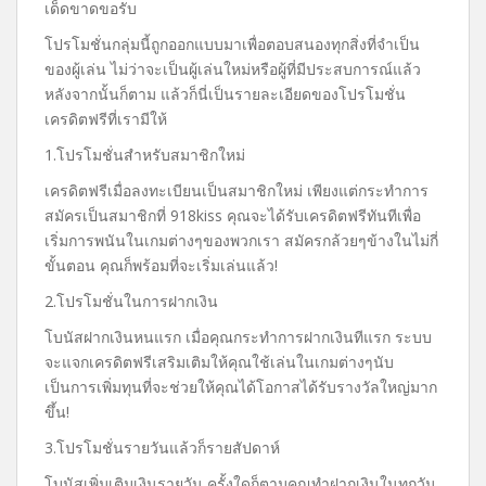
เด็ดขาดขอรับ
โปรโมชั่นกลุ่มนี้ถูกออกแบบมาเพื่อตอบสนองทุกสิ่งที่จำเป็น
ของผู้เล่น ไม่ว่าจะเป็นผู้เล่นใหม่หรือผู้ที่มีประสบการณ์แล้ว
หลังจากนั้นก็ตาม แล้วก็นี่เป็นรายละเอียดของโปรโมชั่น
เครดิตฟรีที่เรามีให้
1.โปรโมชั่นสำหรับสมาชิกใหม่
เครดิตฟรีเมื่อลงทะเบียนเป็นสมาชิกใหม่ เพียงแต่กระทำการ
สมัครเป็นสมาชิกที่ 918kiss คุณจะได้รับเครดิตฟรีทันทีเพื่อ
เริ่มการพนันในเกมต่างๆของพวกเรา สมัครกล้วยๆข้างในไม่กี่
ขั้นตอน คุณก็พร้อมที่จะเริ่มเล่นแล้ว!
2.โปรโมชั่นในการฝากเงิน
โบนัสฝากเงินหนแรก เมื่อคุณกระทำการฝากเงินทีแรก ระบบ
จะแจกเครดิตฟรีเสริมเติมให้คุณใช้เล่นในเกมต่างๆนับ
เป็นการเพิ่มทุนที่จะช่วยให้คุณได้โอกาสได้รับรางวัลใหญ่มาก
ขึ้น!
3.โปรโมชั่นรายวันแล้วก็รายสัปดาห์
โบนัสเพิ่มเติมเงินรายวัน ครั้งใดก็ตามคุณทำฝากเงินในทุกวัน