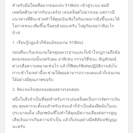
สำหรับมือใหม่ที่อยากลองเล่น 918kiss เข้าสู่ระบบ ผมมี
เทคนิคดีๆมาฝากกันนะครับ! เล่นสล็อตไม่ยากเลย แต่การมี
แนวทางที่ดีจะช่วยทำให้คุณบันเทิงใจกับเกมมากยิ่งขึ้นและได้
โอกาสชนะเพิ่มขึ้นเรื่อยๆด้วยนะครับ ไปดูกันเลยว่ามีอะไร
บ้าง!
1. เรียนรู้กฎแล้วก็ข้อแม้ของเกม 918kiss
ก่อนที่จะเริ่มเล่นเกมใดๆคุณควรอ่านและก็เข้าใจกฎรวมถึงข้อ
ตกลงของเกมนั้นๆครับผม อาทิเช่น กรรมวิธีชนะ สัญลักษณ์
ต่างๆสื่อความหมายเช่นไร แล้วก็ฟีพบร์พิเศษปฏิบัติงานยังไง
การเข้าใจเหล่านี้จะช่วยให้คุณสามารถวางแผนแล้วก็เล่นเกม
ได้อย่างมีคุณภาพขอรับ
2. จัดแจงเงินทุนของคุณอย่างรอบคอบ
หนึ่งในสิ่งจำเป็นที่สุดสำหรับการเล่นสล็อตเป็นการจัดการเงิน
ทุน คุณควรจะตั้งงบสำหรับเล่นแล้วก็จำเป็นต้องยึดมั่นในงบ
ประมาณนั้น เลือกพนันที่ไม่ทำให้คุณมีความเสี่ยงต่อการสูญ
เสียเงินมากเกินความจำเป็น แล้วก็เล่นอย่างมีสติสัมปชัญญะ
นะครับ