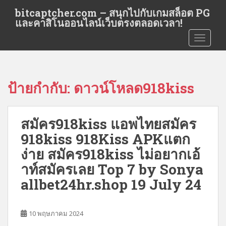
S
bitcaptcher.com – สนุกไปกับเกมสล็อต PG
k
และคาสิโนออนไลน์เว็บตรงตลอดเวลา!
i
TOGGLE
p
t
o
m
ป้ายกำกับ:
ดาวน์โหลด918kiss
a
i
n
สมัคร918kiss แอพไทยสมัคร
c
o
918kiss 918Kiss APKแตก
n
ง่าย สมัคร918kiss ไม่อยากเอ้
t
าท์สมัครเลย Top 7 by Sonya
e
n
allbet24hr.shop 19 July 24
t
10 พฤษภาคม 2024