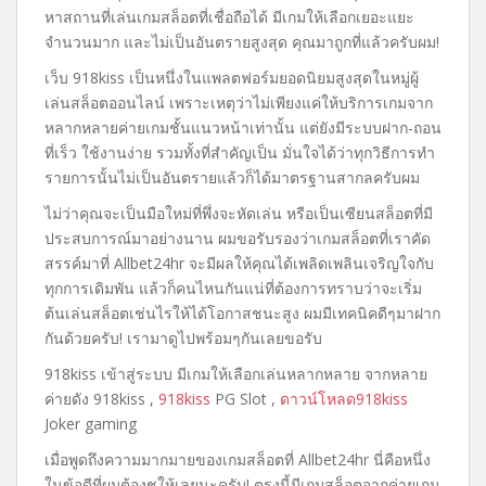
หาสถานที่เล่นเกมสล็อตที่เชื่อถือได้ มีเกมให้เลือกเยอะแยะ
จำนวนมาก และไม่เป็นอันตรายสูงสุด คุณมาถูกที่แล้วครับผม!
เว็บ 918kiss เป็นหนึ่งในแพลตฟอร์มยอดนิยมสูงสุดในหมู่ผู้
เล่นสล็อตออนไลน์ เพราะเหตุว่าไม่เพียงแค่ให้บริการเกมจาก
หลากหลายค่ายเกมชั้นแนวหน้าเท่านั้น แต่ยังมีระบบฝาก-ถอน
ที่เร็ว ใช้งานง่าย รวมทั้งที่สำคัญเป็น มั่นใจได้ว่าทุกวิธีการทำ
รายการนั้นไม่เป็นอันตรายแล้วก็ได้มาตรฐานสากลครับผม
ไม่ว่าคุณจะเป็นมือใหม่ที่พึ่งจะหัดเล่น หรือเป็นเซียนสล็อตที่มี
ประสบการณ์มาอย่างนาน ผมขอรับรองว่าเกมสล็อตที่เราคัด
สรรค์มาที่ Allbet24hr จะมีผลให้คุณได้เพลิดเพลินเจริญใจกับ
ทุกการเดิมพัน แล้วก็คนไหนกันแน่ที่ต้องการทราบว่าจะเริ่ม
ต้นเล่นสล็อตเช่นไรให้ได้โอกาสชนะสูง ผมมีเทคนิคดีๆมาฝาก
กันด้วยครับ! เรามาดูไปพร้อมๆกันเลยขอรับ
918kiss เข้าสู่ระบบ มีเกมให้เลือกเล่นหลากหลาย จากหลาย
ค่ายดัง 918kiss ,
918kiss
PG Slot ,
ดาวน์โหลด918kiss
Joker gaming
เมื่อพูดถึงความมากมายของเกมสล็อตที่ Allbet24hr นี่คือหนึ่ง
ในข้อดีที่ผมต้องชูให้เลยนะครับ! ตรงนี้มีเกมสล็อตจากค่ายเกม