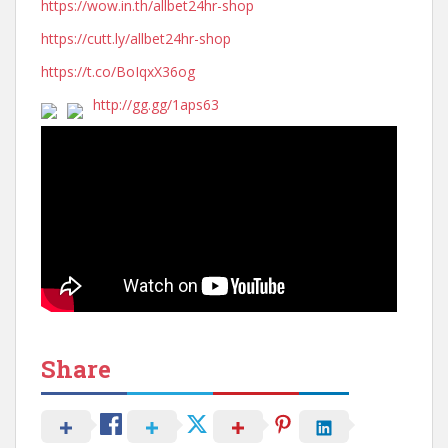
https://wow.in.th/allbet24hr-shop
https://cutt.ly/allbet24hr-shop
https://t.co/BoIqxX36og
http://gg.gg/1aps63
Share