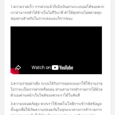
1.ความรวดเร็ว การฝากแล้วก็เบิกเงินผ่านระบบออโต้ของพวก
เราสามารถทำได้ข้างในไม่กี่วินาที ทำให้ทุกท่านไม่พลาดทุก
ช่องทางสำหรับในการเล่นและก็การชนะ
2.ความง่ายอย่างยิ่ง ระบบได้รับการออกแบบมาให้ใช้งานง่าย
ไม่ว่าจะเป็นการฝากหรือถอน ท่านสามารถทำรายการได้ด้วย
ตัวเองผ่านหน้าเว็บไซต์ของพวกเราได้ในทันที
3.ความปลอดภัยสูง พวกเราใช้เทคโนโลยีการเข้ารหัสข้อมูล
ขั้นสูงเพื่อให้เกิดความปลอดภัยในทุกแนวทางการทำรายการ