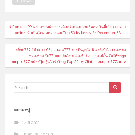
slotxo24hr
แนะแนว
Bonanza99 webแจกหนัก สายสล็อตต้องลอง เกมฮิตครบในที่เดียว casino
เรื่อง
online เว็บเปิดใหม่ ทดลองเล่น Top 53 by Kenny 24 December 68
สล็อต777 16 มกรา 68 punpro777 สายปั่นถูกใจ ฟีเจอร์เข้าไว เล่นเพลิน
ชวนเพื่อน รับ77 ระบบลื่นไหล เงินเข้ารัวๆ ถอนไม่อั้น จัดให้ทุกยูส
punpro777 สมัครปุ๊บ ลุ้นโบนัสใหญ่ Top 55 by Clinton punpro777.art
Search
for:
หมวดหมู่
123lionth
1688vegasx.com