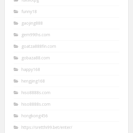
funny18
gaojing888
gem99ths.com
goatza888fin.com
gobaza88.com
happy168
hengjing168
hiso8888s.com
hiso8888s.com
hongkong456
https://sretthi99.bet/enter/