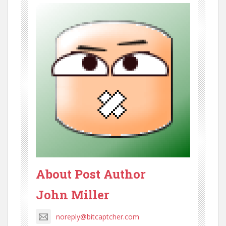
About Post Author
John Miller
noreply@bitcaptcher.com