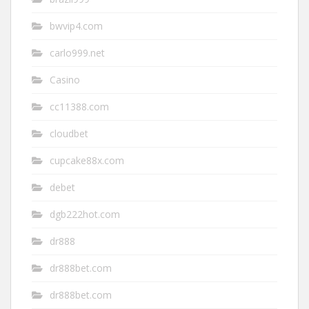
bwvip4.com
carlo999.net
Casino
cc11388.com
cloudbet
cupcake88x.com
debet
dgb222hot.com
dr888
dr888bet.com
dr888bet.com