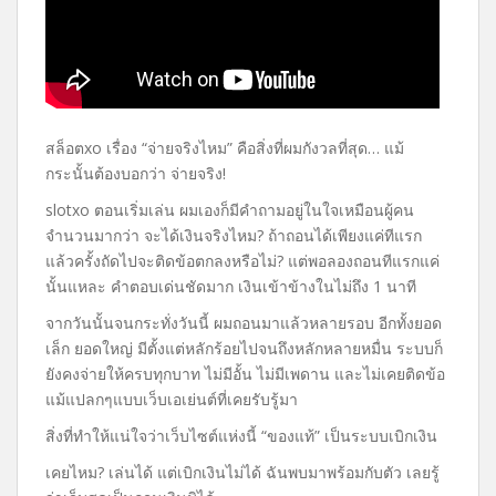
สล็อตxo เรื่อง “จ่ายจริงไหม” คือสิ่งที่ผมกังวลที่สุด… แม้
กระนั้นต้องบอกว่า จ่ายจริง!
slotxo ตอนเริ่มเล่น ผมเองก็มีคำถามอยู่ในใจเหมือนผู้คน
จำนวนมากว่า จะได้เงินจริงไหม? ถ้าถอนได้เพียงแค่ทีแรก
แล้วครั้งถัดไปจะติดข้อตกลงหรือไม่? แต่พอลองถอนทีแรกแค่
นั้นแหละ คำตอบเด่นชัดมาก เงินเข้าข้างในไม่ถึง 1 นาที
จากวันนั้นจนกระทั่งวันนี้ ผมถอนมาแล้วหลายรอบ อีกทั้งยอด
เล็ก ยอดใหญ่ มีตั้งแต่หลักร้อยไปจนถึงหลักหลายหมื่น ระบบก็
ยังคงจ่ายให้ครบทุกบาท ไม่มีอั้น ไม่มีเพดาน และไม่เคยติดข้อ
แม้แปลกๆแบบเว็บเอเย่นต์ที่เคยรับรู้มา
สิ่งที่ทำให้แน่ใจว่าเว็บไซต์แห่งนี้ “ของแท้” เป็นระบบเบิกเงิน
เคยไหม? เล่นได้ แต่เบิกเงินไม่ได้ ฉันพบมาพร้อมกับตัว เลยรู้