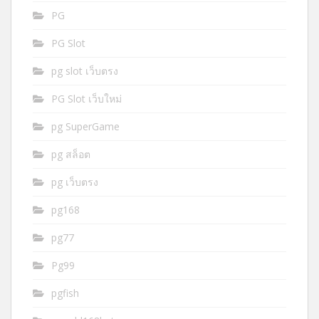
PG
PG Slot
pg slot เว็บตรง
PG Slot เว็บใหม่
pg SuperGame
pg สล็อต
pg เว็บตรง
pg168
pg77
Pg99
pgfish