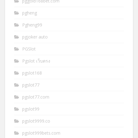
pggold168bet.com
pgheng
Pgheng99
pgjoker auto
PGSlot
Pgslot เว็บตรง
pgslot168
pgslot77
pgslot77.com
pgslot99
pgslot9999.co
pgslot999bets.com