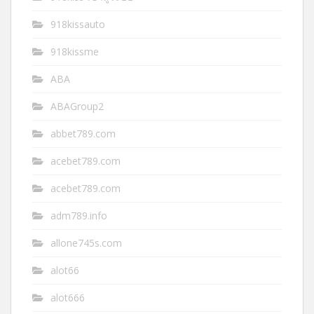
918kissauto
918kissme
ABA
ABAGroup2
abbet789.com
acebet789.com
acebet789.com
adm789.info
allone745s.com
alot66
alot666