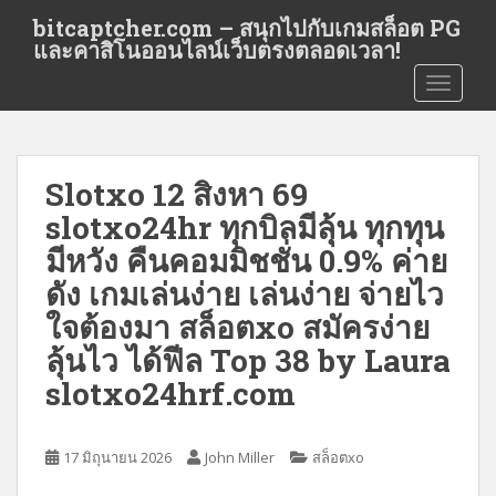
S
bitcaptcher.com – สนุกไปกับเกมสล็อต PG
k
และคาสิโนออนไลน์เว็บตรงตลอดเวลา!
i
TOGGLE
p
t
o
m
Slotxo 12 สิงหา 69
a
i
slotxo24hr ทุกบิลมีลุ้น ทุกทุน
n
มีหวัง คืนคอมมิชชั่น 0.9% ค่าย
c
ดัง เกมเล่นง่าย เล่นง่าย จ่ายไว
o
n
ใจต้องมา สล็อตxo สมัครง่าย
t
ลุ้นไว ได้ฟีล Top 38 by Laura
e
slotxo24hrf.com
n
t
17 มิถุนายน 2026
John Miller
สล็อตxo