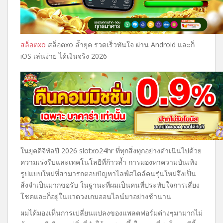
สล็อตxo
สล็อตxo ล้ำยุค รวดเร็วทันใจ ผ่าน Android และก็
iOS เล่นง่าย ได้เงินจริง 2026
ในยุคดิจิทัลปี 2026 slotxo24hr ที่ทุกสิ่งทุกอย่างดำเนินไปด้วย
ความเร่งรีบและเทคโนโลยีที่ก้าวล้ำ การมองหาความบันเทิง
รูปแบบใหม่ที่สามารถตอบปัญหาไลฟ์สไตล์คนรุ่นใหม่จึงเป็น
สิ่งจำเป็นมากขอรับ ในฐานะที่ผมเป็นคนที่ประทับใจการเสี่ยง
โชคและก็อยู่ในแวดวงเกมออนไลน์มาอย่างช้านาน
ผมได้มองเห็นการเปลี่ยนแปลงของแพลตฟอร์มต่างๆมามากไม่