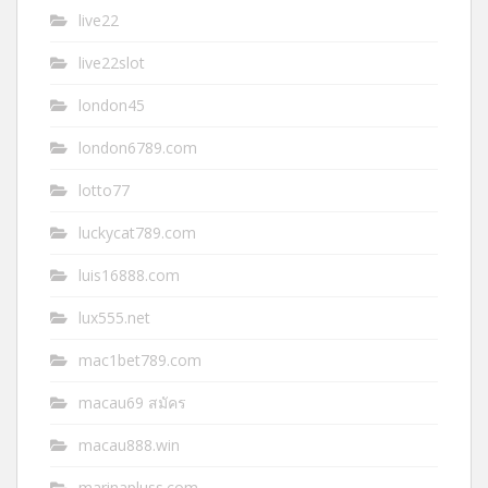
live22
live22slot
london45
london6789.com
lotto77
luckycat789.com
luis16888.com
lux555.net
mac1bet789.com
macau69 สมัคร
macau888.win
marinapluss.com