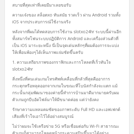
สบายที่สุดเท่าที่เคยมีมาเลยขอรับ
ความเจ๋งของ สล็อตxo ทันสมัย รวดเร็ว ผ่าน Android รวมทั้ง
iOS จากประสบการณ์ใช้งานจริง
หลังจากที่ผมได้ทดสอบการใช้งาน slotxo24hr ระบบนี้ผ่านอีก
ทั้งสมาร์ทโฟนระบบปฏิบัติการ Android และเครื่องส่วนตัวที่
เป็น iOS มาระยะหนึ่ง นี่เป็นจุดเด่นหลักๆที่ผมต้องการจะแบ่ง
ให้เพื่อนพ้องๆได้เห็นภาพแจ่มชัดขึ้นครับ
1. ความเสถียรภาพของกราฟิกและการโหลดที่เร็วทันใจ
slotxo24hr
สิ่งหนึ่งที่คนเล่นเกมโทรศัพท์เคลื่อนที่กลัวที่สุดคืออาการ
กระตุกหรือหลุดออกจากเกมในขณะที่โบนัสกำลังจะแตก แม้
กระนั้นกลุ่มพัฒนาของค่ายนี้ทำการบ้านมาดีมากมายครับผม
ตัวเกมถูกบีบอัดไฟล์มาให้มีขนาดค่อย แต่ว่ายังคง
รักษาความแหลมคมชัดของภาพระดับ Full HD และเอฟเฟกต์
เสียงที่เร้าใจเอาไว้ได้อย่างสมบูรณ์
ไม่ว่าผมจะใช้เครือข่าย 5G หรือเชื่อมต่อกับ Wi-Fi สาธารณะ
ตัวเกมก็สามารถโหลดหน้ากระดานสปินขึ้นมาได้อย่าง