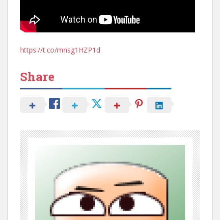
https://t.co/mnsg1HZP1d
Share