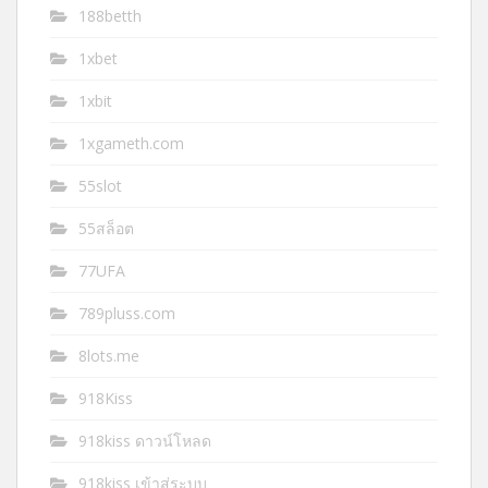
188betth
1xbet
1xbit
1xgameth.com
55slot
55สล็อต
77UFA
789pluss.com
8lots.me
918Kiss
918kiss ดาวน์โหลด
918kiss เข้าสู่ระบบ