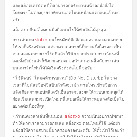
และสล็อตเครดิตฟรี ก็สามารถกดรับผ่านหน้าจอมือถือได้
โดยตรง ไม่ต้องยุ่งยากทักหาแอดไม่นเหมือนแต่ก่อนแล้วนะ
ครับ
สล็อตxo ปั่นสล็อตบนมือถือเช่นไรให้ทำเงินได้สูงสุด
การเล่นเกม
slotxo
บนโทรศัพท์มือถือมอบความสะดวกสบาย
ให้เราก็จริงครับผม แต่ว่าความสบายนี้ก็บางครั้งก็อาจจะเป็น
ดาบสองคมหากเราไร้สติแล้วก็วินัย จากประสบการณ์ตรงที่
เคยทั้งยังปังแล้วก็พังมาก่อน ผมขอนำเสนอเคล็ดลับการเล่น
บนสมาร์ทโฟนให้ได้เงินจริงดังต่อไปนี้ขอรับ:
• ใช้ฟีพบร์ “โหมดห้ามรบกวน” (Do Not Disturb): ในช่วง
เวลาที่โบนัสหรือฟรีสปินกำลังจะเข้า สายโทรเข้าหรือการ
แจ้งเตือนจากแอปพลิเคชันอื่นอาจจะส่งผลให้ระบบเกมหยุดได้
ก่อนเริ่มเล่นผมจะเปิดโหมดนี้เสมอเพื่อให้การหมุนวงล้อเป็นไป
อย่างต่อเนื่องที่สุด
• กำหนดเวลาเล่นที่แน่นอน:
สล็อตxo
ความเป็นอุปกรณ์พกพา
ทำให้พวกเราสามารถกดเล่น สล็อตxo ตอนไหนก็ได้ แต่อย่า
ปล่อยให้ความสบายนี้มาครอบครองนะครับ ให้ตั้งเป้าไว้เลยว่า