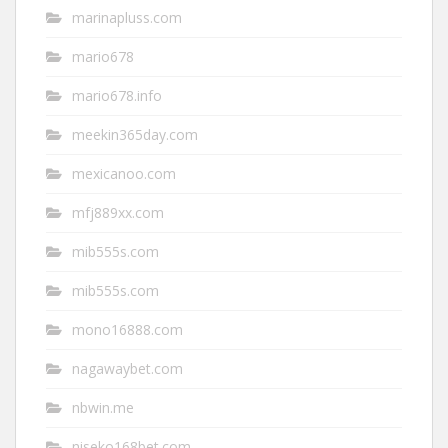
marinapluss.com
mario678
mario678.info
meekin365day.com
mexicanoo.com
mfj889xx.com
mib555s.com
mib555s.com
mono16888.com
nagawaybet.com
nbwin.me
niseko168bet.com