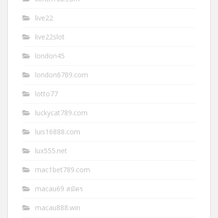
live22
live22slot
london45
london6789.com
lotto77
luckycat789.com
luis16888.com
lux555.net
mac1bet789.com
macau69 สมัคร
macau888.win