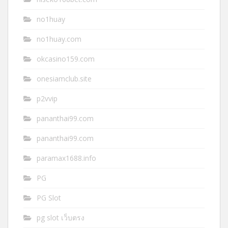
no1huay
no1huay.com
okcasino159.com
onesiamclub.site
p2vvip
pananthai99.com
pananthai99.com
paramax1688.info
PG
PG Slot
pg slot เว็บตรง