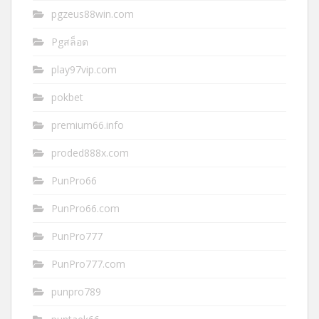
pgzeus88win.com
Pgสล็อต
play97vip.com
pokbet
premium66.info
proded888x.com
PunPro66
PunPro66.com
PunPro777
PunPro777.com
punpro789