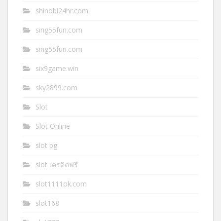
shinobi24hr.com
sing55fun.com
sing55fun.com
six9game.win
sky2899.com
Slot
Slot Online
slot pg
slot เครดิตฟรี
slot1111ok.com
slot168