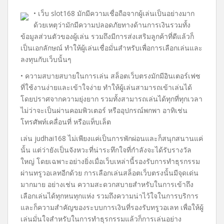
• เว็บ slot168 มักมีความเชื่อถือจากผู้เล่นเป็นอย่างมาก
ด้วยเหตุว่ามักมีความปลอดภัยทางด้านการเงินรวมทั้ง
ข้อมูลส่วนตัวของผู้เล่น รวมถึงมีการส่งเสริมลูกค้าที่ดีแล้วก็
เป็นเอกลักษณ์ ทำให้ผู้เล่นเชื่อมั่นสำหรับเพื่อการเลือกเล่นและ
ลงทุนกับเว็บนั้นๆ
• ความสบายสบายในการเล่น สล็อตเว็บตรงมักมีอินเตอร์เฟซ
ที่ใช้งานง่ายและเข้าใจง่าย ทำให้ผู้เล่นสามารถเข้าเล่นได้
โดยปราศจากความยุ่งยาก รวมทั้งสามารถเล่นได้ทุกที่ทุกเวลา
ไม่ว่าจะเป็นผ่านคอมพิวเตอร์ หรืออุปกรณ์พกพา อาทิเช่น
โทรศัพท์เคลื่อนที่ หรือแท็บเล็ต
เล่น judhai168 ไม่เพียงแค่เป็นการพักผ่อนและก็สนุกสนานแค่
นั้น แต่ว่ายังเป็นจังหวะที่น่าระทึกใจที่กำลังจะได้รับรางวัล
ใหญ่ โดยเฉพาะอย่างยิ่งเมื่อเว็บเหล่านี้รองรับการทำธุรกรรม
ผ่านทรูวอเลทอีกด้วย การเลือกเล่นสล็อตเว็บตรงนั้นมีจุดเด่น
มากมาย อย่างเช่น ความสะดวกสบายสำหรับในการเข้าถึง
เลือกเล่นได้ทุกหนทุกแห่ง รวมถึงความน่าไว้ใจในการบริการ
และก็ความสำคัญของระบบการเงินที่รองรับทรูวอเลท เพื่อให้ผู้
เล่นมั่นใจสำหรับในการทำธุรกรรมแล้วก็การเล่นอย่าง