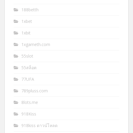
188betth
1xbet
1xbit
1xgameth.com
55slot
55สล็อต
77UFA
789pluss.com
8lots.me
918Kiss
918kiss ดาวน์โหลด