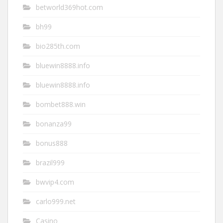
betworld369hot.com
bh99
bio285th.com
bluewin8888.info
bluewin8888.info
bombet888.win
bonanza99
bonus888
brazil999
bwvip4.com
carlo999.net
Casino