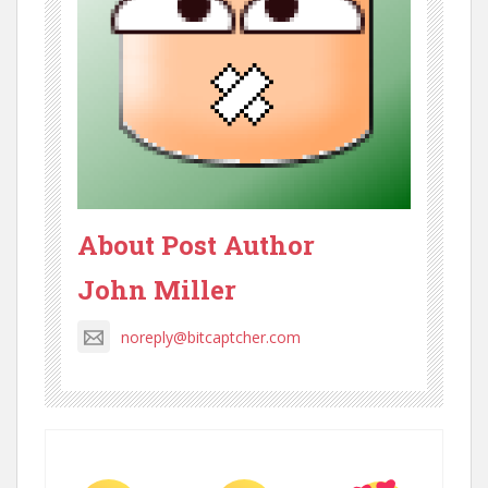
About Post Author
John Miller
noreply@bitcaptcher.com