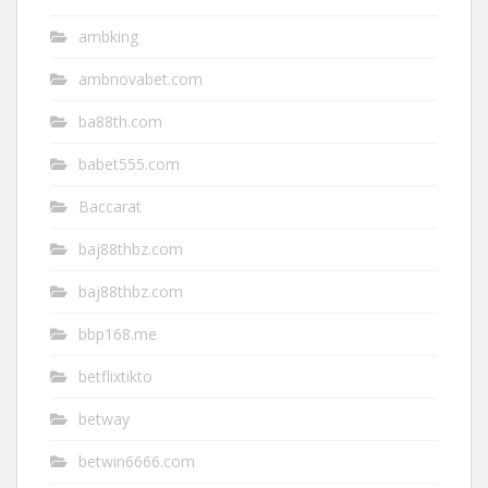
ambking
ambnovabet.com
ba88th.com
babet555.com
Baccarat
baj88thbz.com
baj88thbz.com
bbp168.me
betflixtikto
betway
betwin6666.com