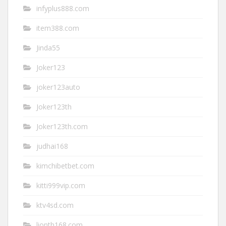
infyplus888.com
item388.com
Jinda55
Joker123
joker123auto
Joker123th
Joker123th.com
judhai168
kimchibetbet.com
kitti999vip.com
ktv4sd.com
lionth168.com