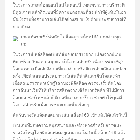
ในวงการเกมสล็อตออนไลน์ในตอนนี้ เหตุเพราะการบริการที่
มีคุณภาพ แล้วก็ระบบที่มีความปลอดภัยที่สูง ทำให้ผู้เล่นมั่นอก
มั่นใจรวมทั้งสามารถเล่นได้อย่างสบายใจ ด้วยประสบการณ์ที่
ยอดเยี่ยม
เกมแท้จากเซิร์ฟหลัก ไม่ล็อคยูส สล็อต168 แตกง่ายทุก
เกม
ในวงการนี้ พีจีสล็อตเป็นที่ชื่นชอบอย่างมาก เนื่องจากมีเกม
ที่มาพร้อมกับความสนุกและก็โอกาสสำหรับเพื่อการชนะที่สูง
โดยเฉพาะเมื่อเอ่ยถึงเกมที่แตกง่าย หรือมีการจ่ายเงินแตกบ่อย
ครั้ง เพื่อนำเสนอประสบการณ์เล่นที่น่าตื่นตาตื่นใจและท้า
เมื่อคุณปรารถนาเข้าสู่โลกของพีจีสล็อต ควรจะเริ่มต้นโดย
การค้นหาเว็บที่ให้บริการสล็อตจากเซิร์ฟเวอร์หลัก ที่ไม่มีการ
ล็อคยูสเซอร์เฟซแล้วก็มีเกมที่แตกง่าย ซึ่งจะช่วยทำให้คุณมี
โอกาสสำหรับเพื่อการชนะเยอะขึ้นเรื่อยๆ
ลุ้นรับรางวัลแจ็คพอตมาก เล่น สล็อต168 เข้าเล่นได้เเล้ววันนี้
เป็นเกมที่มอบความสนุกสนานและช่องทางสำหรับการชนะ
รางวัลใหญ่โดยมีแจ็คพอตอยู่เสมอ แต่ในวันนี้ สล็อต168 แล้ว
ก็สล็อตเว็บไซต์ตรง กำลังเป็นที่นิยมอย่างมาก เพราะเหตุว่ามี