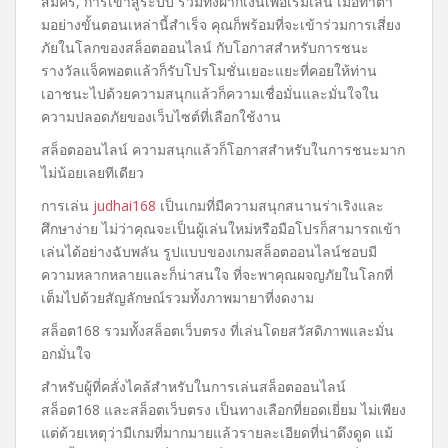
สมัคร, การเข้าสู่ระบบ รวมทั้งฝากเงินเพื่อเริ่มเล่น เมื่อทำตา
มอย่างขั้นตอนเหล่านี้สำเร็จ คุณก็พร้อมที่จะเข้าร่วมการเสี่ยง
ภัยในโลกของสล็อตออนไลน์ กับโอกาสสำหรับการชนะ
รางวัลแจ็คพอตแล้วก็รับโปรโมชั่นเยอะแยะที่คอยให้ท่าน
เอาชนะไปด้วยความสนุกแล้วก็ความเชื่อมั่นและมั่นใจใน
ความปลอดภัยของเว็บไซต์ที่เลือกใช้งาน
สล็อตออนไลน์ ความสนุกแล้วก็โอกาสสำหรับในการชนะมาก
ไม่น้อยเลยทีเดียว
การเล่น
judhai168
เป็นเกมที่มีความสนุกสนานร่าเริงและ
ศึกษาง่าย ไม่ว่าคุณจะเป็นผู้เล่นใหม่หรือมือโปรก็สามารถเข้า
เล่นได้อย่างฉับพลัน รูปแบบของเกมสล็อตออนไลน์ชอบมี
ความหลากหลายและก็น่าสนใจ ที่จะพาคุณผจญภัยในโลกที่
เต็มไปด้วยสัญลักษณ์รวมทั้งภาพมายาที่งดงาม
สล็อต168 รวมทั้งสล็อตเว็บตรง ที่เล่นโดยสวัสดิภาพและมั่น
อกมั่นใจ
สำหรับผู้ที่คลั่งไคล้สำหรับในการเล่นสล็อตออนไลน์
สล็อต168 และสล็อตเว็บตรง เป็นทางเลือกที่ยอดเยี่ยม ไม่เพียง
แต่ด้วยเหตุว่ามีเกมที่มากมายแล้วรายละเอียดที่น่าดึงดูด แม้