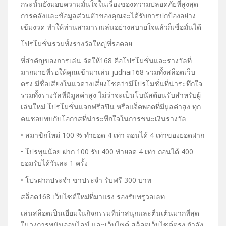
กระนั้นยังมอบความมั่นใจในเรื่องของความปลอดภัยที่สูงสุด
การคลังและข้อมูลส่วนตัวของคุณจะได้รับการปกป้องอย่าง
เข้มงวด ทำให้ท่านสามารถเล่นอย่างสบายใจแล้วก็เชื่อมั่นได้
โปรโมชั่นรวมทั้งรางวัลใหญ่ที่รอคอย
ที่สำคัญของการเล่น จัดให้168 คือโปรโมชั่นและรางวัลที่
มากมายที่รอให้คุณเข้ามาเล่น judhai168 รวมทั้งสล็อตเว็บ
ตรง มีชื่อเสียงในแวดวงเสี่ยงโชคว่ามีโปรโมชั่นที่น่าระทึกใจ
รวมทั้งรางวัลที่มีมูลค่าสูง ไม่ว่าจะเป็นโบนัสต้อนรับสำหรับผู้
เล่นใหม่ โปรโมชั่นแจกฟรีสปิน หรือแจ็คพอตที่มีมูลค่าสูง ทุก
คนชอบพบกับโอกาสที่น่าระทึกใจในการชนะเงินรางวัล
• สมาขิกใหม่ 100 % ทำยอด 4 เท่า ถอนได้ 4 เท่าของยอดฝาก
• โปรทุนน้อย ฝาก 100 รับ 400 ทำยอด 4 เท่า ถอนได้ 400
ยอมรับได้วันละ 1 ครั้ง
• โปรฝากประจำ ขาประจำ รับฟรี 300 บาท
สล็อต168 เว็บไซต์ใหม่ที่มาแรง รองรับทรูวอเลท
เล่นสล็อตเป็นเยี่ยมในกิจกรรมที่น่าสนุกและตื่นเต้นมากที่สุด
ในวงการพนันออนไลน์ และเว็บไซต์ สล็อตเว็บไซต์ตรง กำลัง