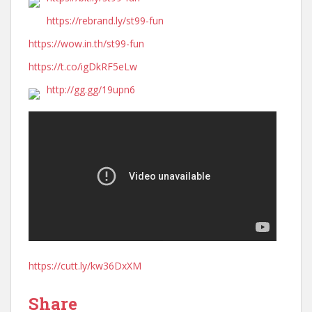
https://rebrand.ly/st99-fun
https://wow.in.th/st99-fun
https://t.co/igDkRF5eLw
http://gg.gg/19upn6
https://cutt.ly/kw36DxXM
Share