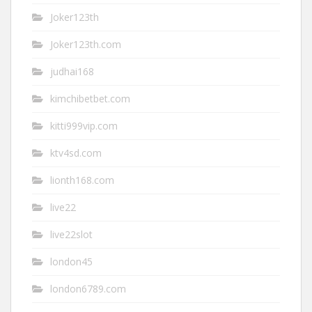
Joker123th
Joker123th.com
judhai168
kimchibetbet.com
kitti999vip.com
ktv4sd.com
lionth168.com
live22
live22slot
london45
london6789.com