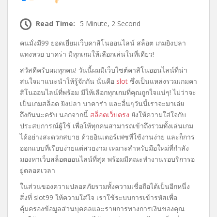
Read Time:
5 Minute, 2 Second
คนมั่งมี99 ยอดเยี่ยมเว็บคาสิโนออนไลน์ สล็อต เกมยิงปลา
แทงหวย บาคร่า มีทุกเกมให้เลือกเล่นในที่เดียว!
สวัสดีครับผมทุกคน! วันนี้ผมมีเว็บไซต์คาสิโนออนไลน์ที่น่า
สนใจมาแนะนำให้รู้จักกัน นั่นคือ
slot
ซึ่งเป็นแหล่งรวมเกมคา
สิโนออนไลน์ที่พร้อม มีให้เลือกทุกเกมที่คุณถูกใจแน่ๆ! ไม่ว่าจะ
เป็นเกมสล็อต ยิงปลา บาคาร่า และอื่นๆวันนี้เราจะมาเอ่ย
ถึงกันนะครับ นอกจากนี้
สล็อตเว็บตรง
ยังให้ความใส่ใจกับ
ประสบการณ์ผู้ใช้ เพื่อให้ทุกคนสามารถเข้าถึงรวมทั้งเล่นเกม
ได้อย่างสะดวกสบาย ด้วยอินเตอร์เฟซที่ใช้งานง่าย และก็การ
ออกแบบที่เรียบง่ายแต่สวยงาม เหมาะสำหรับมือใหม่ที่กำลัง
มองหาเว็บสล็อตออนไลน์ที่สุด พร้อมมีคณะทำงานรอบริการอ
ยู่ตลอดเวลา
ในส่วนของความปลอดภัยรวมทั้งความเชื่อถือได้เป็นอีกหนึ่ง
สิ่งที่ slot99 ให้ความใส่ใจ เราใช้ระบบการเข้ารหัสเพื่อ
คุ้มครองข้อมูลส่วนบุคคลและรายการทางการเงินของคุณ