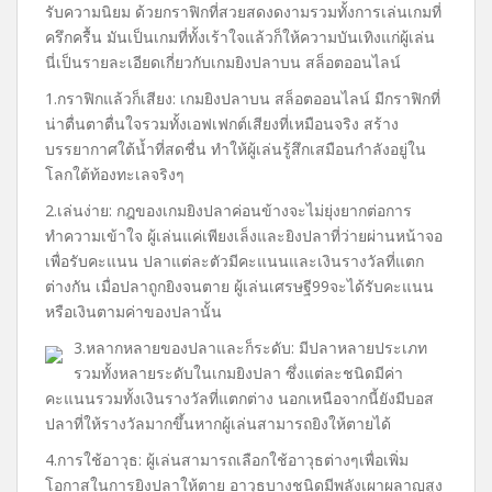
รับความนิยม ด้วยกราฟิกที่สวยสดงดงามรวมทั้งการเล่นเกมที่
ครึกครื้น มันเป็นเกมที่ทั้งเร้าใจแล้วก็ให้ความบันเทิงแก่ผู้เล่น
นี่เป็นรายละเอียดเกี่ยวกับเกมยิงปลาบน สล็อตออนไลน์
1.กราฟิกแล้วก็เสียง: เกมยิงปลาบน สล็อตออนไลน์ มีกราฟิกที่
น่าตื่นตาตื่นใจรวมทั้งเอฟเฟกต์เสียงที่เหมือนจริง สร้าง
บรรยากาศใต้น้ำที่สดชื่น ทำให้ผู้เล่นรู้สึกเสมือนกำลังอยู่ใน
โลกใต้ท้องทะเลจริงๆ
2.เล่นง่าย: กฎของเกมยิงปลาค่อนข้างจะไม่ยุ่งยากต่อการ
ทำความเข้าใจ ผู้เล่นแค่เพียงเล็งและยิงปลาที่ว่ายผ่านหน้าจอ
เพื่อรับคะแนน ปลาแต่ละตัวมีคะแนนและเงินรางวัลที่แตก
ต่างกัน เมื่อปลาถูกยิงจนตาย ผู้เล่นเศรษฐี99จะได้รับคะแนน
หรือเงินตามค่าของปลานั้น
3.หลากหลายของปลาและก็ระดับ: มีปลาหลายประเภท
รวมทั้งหลายระดับในเกมยิงปลา ซึ่งแต่ละชนิดมีค่า
คะแนนรวมทั้งเงินรางวัลที่แตกต่าง นอกเหนือจากนี้ยังมีบอส
ปลาที่ให้รางวัลมากขึ้นหากผู้เล่นสามารถยิงให้ตายได้
4.การใช้อาวุธ: ผู้เล่นสามารถเลือกใช้อาวุธต่างๆเพื่อเพิ่ม
โอกาสในการยิงปลาให้ตาย อาวุธบางชนิดมีพลังเผาผลาญสูง