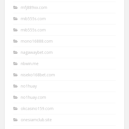
mfj889xx.com
mib555s.com
mib555s.com
mono16888.com
nagawaybet.com
nbwin.me
niseko168bet.com
no1huay
no1huay.com
okcasino159.com
onesiamclub.site