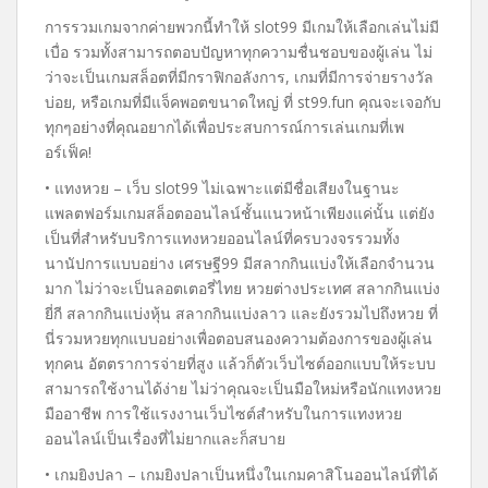
การรวมเกมจากค่ายพวกนี้ทำให้ slot99 มีเกมให้เลือกเล่นไม่มี
เบื่อ รวมทั้งสามารถตอบปัญหาทุกความชื่นชอบของผู้เล่น ไม่
ว่าจะเป็นเกมสล็อตที่มีกราฟิกอลังการ, เกมที่มีการจ่ายรางวัล
บ่อย, หรือเกมที่มีแจ็คพอตขนาดใหญ่ ที่ st99.fun คุณจะเจอกับ
ทุกๆอย่างที่คุณอยากได้เพื่อประสบการณ์การเล่นเกมที่เพ
อร์เฟ็ค!
• แทงหวย – เว็บ slot99 ไม่เฉพาะแต่มีชื่อเสียงในฐานะ
แพลตฟอร์มเกมสล็อตออนไลน์ชั้นแนวหน้าเพียงแค่นั้น แต่ยัง
เป็นที่สำหรับบริการแทงหวยออนไลน์ที่ครบวงจรรวมทั้ง
นานัปการแบบอย่าง เศรษฐี99 มีสลากกินแบ่งให้เลือกจำนวน
มาก ไม่ว่าจะเป็นลอตเตอรี่ไทย หวยต่างประเทศ สลากกินแบ่ง
ยี่กี สลากกินแบ่งหุ้น สลากกินแบ่งลาว และยังรวมไปถึงหวย ที่
นี่รวมหวยทุกแบบอย่างเพื่อตอบสนองความต้องการของผู้เล่น
ทุกคน อัตตราการจ่ายที่สูง แล้วก็ตัวเว็บไซต์ออกแบบให้ระบบ
สามารถใช้งานได้ง่าย ไม่ว่าคุณจะเป็นมือใหม่หรือนักแทงหวย
มืออาชีพ การใช้แรงงานเว็บไซต์สำหรับในการแทงหวย
ออนไลน์เป็นเรื่องที่ไม่ยากและก็สบาย
• เกมยิงปลา – เกมยิงปลาเป็นหนึ่งในเกมคาสิโนออนไลน์ที่ได้