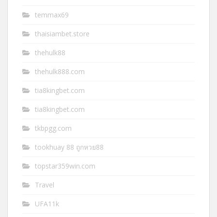
temmax69
thaisiambet.store
thehulk88
thehulk888.com
tia8kingbet.com
tia8kingbet.com
tkbpgg.com
tookhuay 88 ถูกหวย88
topstar359win.com
Travel
UFA11k