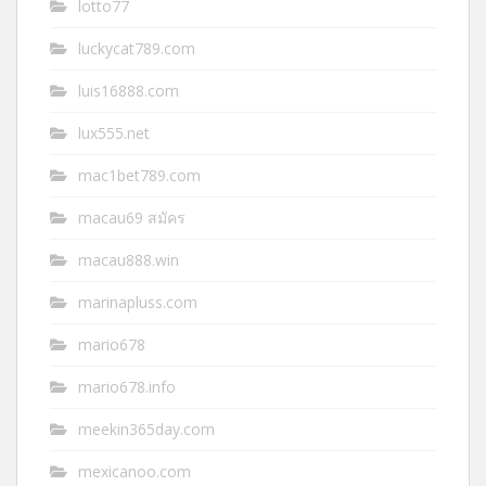
lotto77
luckycat789.com
luis16888.com
lux555.net
mac1bet789.com
macau69 สมัคร
macau888.win
marinapluss.com
mario678
mario678.info
meekin365day.com
mexicanoo.com