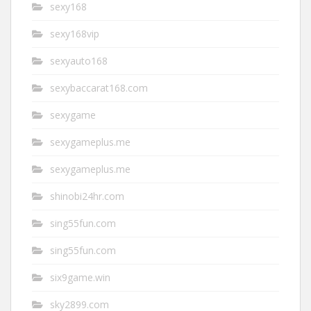
sexy168
sexy168vip
sexyauto168
sexybaccarat168.com
sexygame
sexygameplus.me
sexygameplus.me
shinobi24hr.com
sing55fun.com
sing55fun.com
six9game.win
sky2899.com