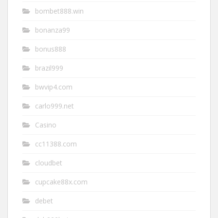
bombet888.win
bonanza99
bonus888
brazil999
bwvip4.com
carlo999.net
Casino
cc11388.com
cloudbet
cupcake88x.com
debet