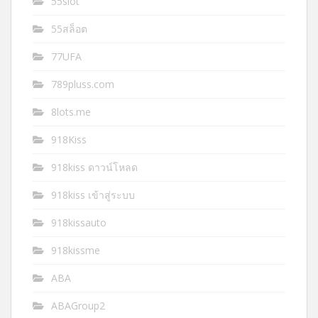
55slot
55สล็อต
77UFA
789pluss.com
8lots.me
918Kiss
918kiss ดาวน์โหลด
918kiss เข้าสู่ระบบ
918kissauto
918kissme
ABA
ABAGroup2