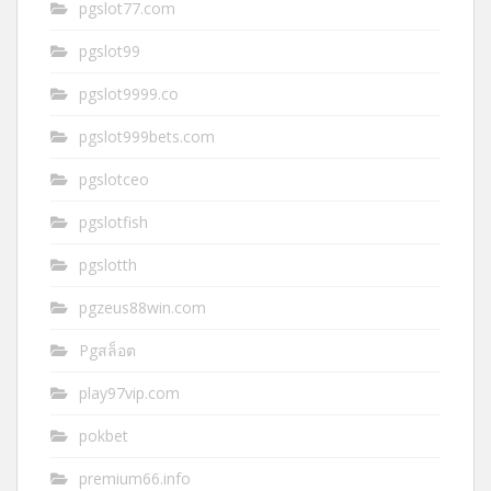
pgslot77.com
pgslot99
pgslot9999.co
pgslot999bets.com
pgslotceo
pgslotfish
pgslotth
pgzeus88win.com
Pgสล็อต
play97vip.com
pokbet
premium66.info