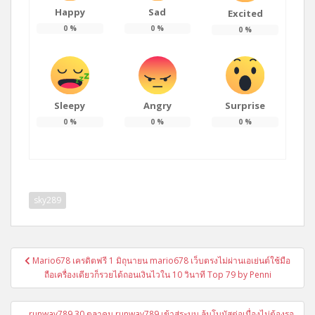
Happy
Sad
Excited
0
%
0
%
0
%
Sleepy
Angry
Surprise
0
%
0
%
0
%
sky289
แนะแนว
Mario678 เครดิตฟรี 1 มิถุนายน mario678 เว็บตรงไม่ผ่านเอเย่นต์ใช้มือ
เรื่อง
ถือเครื่องเดียวก็รวยได้ถอนเงินไวใน 10 วินาที Top 79 by Penni
runway789 30 ตุลาคม runway789 เข้าสู่ระบบ ลุ้นโบนัสต่อเนื่องไม่ต้องรอ