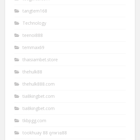
tangtem168
Technology
teenoi888
temmax69
thaisiambet.store
thehulk88
thehulk888.com
tia8kingbet.com
tia8kingbet.com
tkbpgg.com
tookhuay 88 ถูกหวย88