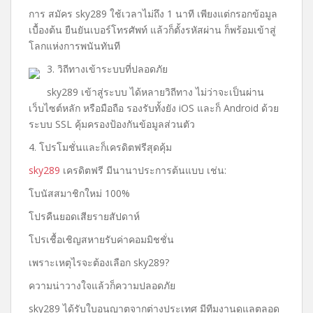
การ สมัคร sky289 ใช้เวลาไม่ถึง 1 นาที เพียงแต่กรอกข้อมูล
เบื้องต้น ยืนยันเบอร์โทรศัพท์ แล้วก็ตั้งรหัสผ่าน ก็พร้อมเข้าสู่
โลกแห่งการพนันทันที
3. วิถีทางเข้าระบบที่ปลอดภัย
sky289 เข้าสู่ระบบ ได้หลายวิถีทาง ไม่ว่าจะเป็นผ่าน
เว็บไซต์หลัก หรือมือถือ รองรับทั้งยัง iOS และก็ Android ด้วย
ระบบ SSL คุ้มครองป้องกันข้อมูลส่วนตัว
4. โปรโมชั่นและก็เครดิตฟรีสุดคุ้ม
sky289
เครดิตฟรี มีนานาประการต้นแบบ เช่น:
โบนัสสมาชิกใหม่ 100%
โปรคืนยอดเสียรายสัปดาห์
โปรเชื้อเชิญสหายรับค่าคอมมิชชั่น
เพราะเหตุไรจะต้องเลือก sky289?
ความน่าวางใจแล้วก็ความปลอดภัย
sky289 ได้รับใบอนุญาตจากต่างประเทศ มีทีมงานดูแลตลอด