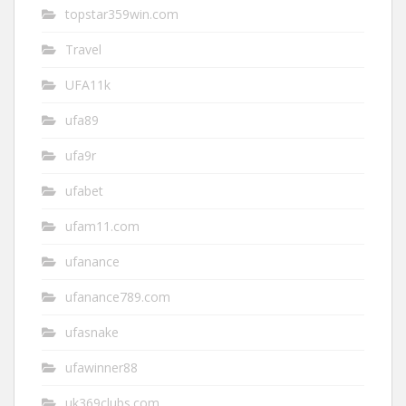
topstar359win.com
Travel
UFA11k
ufa89
ufa9r
ufabet
ufam11.com
ufanance
ufanance789.com
ufasnake
ufawinner88
uk369clubs.com