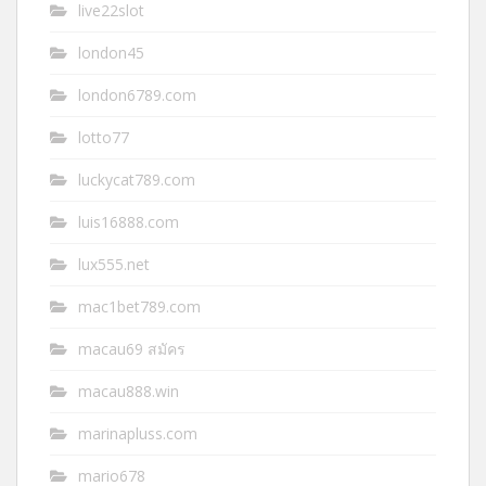
live22slot
london45
london6789.com
lotto77
luckycat789.com
luis16888.com
lux555.net
mac1bet789.com
macau69 สมัคร
macau888.win
marinapluss.com
mario678