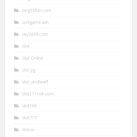
sing55fun.com
six9game.win
sky2899.com
Slot
Slot Online
slot pg
slot เครดิตฟรี
slot1111ok.com
slot168
slot777
Slotxo