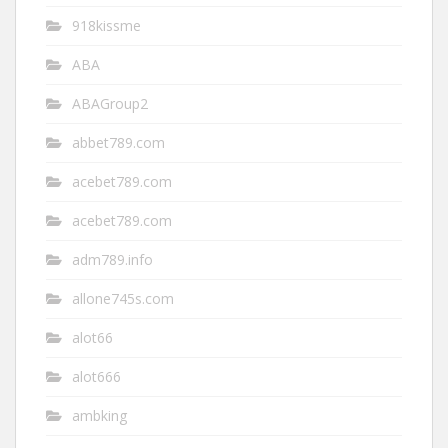
918kissme
ABA
ABAGroup2
abbet789.com
acebet789.com
acebet789.com
adm789.info
allone745s.com
alot66
alot666
ambking