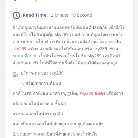
Read Time:
2 Minute, 10 Second
ถ้าเกิดคุณกำลังมองหาแพลตฟอร์มเดิมพันที่ปลอดภัย เชื่อถือได้
และมีโปรโมชั่นสุดคุ้ม sky289 เป็นคำตอบที่คุณไม่ควรพลาด
ด้วยระบบการให้บริการที่ครบถ้วนรวมทั้งล้ำยุค ไม่ว่าจะเป็น
sky289 สมัคร
ง่ายเพียงแต่ไม่กี่ขั้นตอน หรือ sky289 เข้าสู่
ระบบ ที่สบาย เร็วทันใจ พร้อมโปรโมชั่น sky289 เครดิตฟรี
สำหรับสมาชิกใหม่ที่ให้ท่านเริ่มต้นได้แบบไม่ต้องลงทุนสูง
บริการเด่นของ sky289
1. พร้อมทุกการเดิมพัน
คาสิโนสด อาทิเช่น บาคาร่า, รูเล็ต,
sky289 สมัคร
เสือมังกร
สล็อตออนไลน์จากค่ายชั้นนำ
แทงบอลออนไลน์ครบทุกลีก
สลากกินแบ่งออนไลน์ จ่ายสูง ระบบถูกต้องแม่นยำ
2. ระบบการลงทะเบียนที่ง่ายและรวดเร็วทันใจ