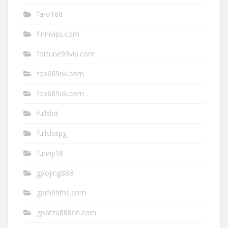
faro168
finnivips.com
fortune99vip.com
fox689ok.com
fox689ok.com
fullslot
fullslotpg
funny18
gaojing888
gem99ths.com
goatza888fin.com