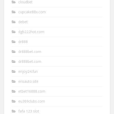
cloudbet
cupcake88x.com
debet
dgb222hot.com
dr888
dr888bet.com
dr888bet.com
enjoy24.fun
erisauto.site
etbet16888.com
eu369clubs.com
fafa 123 slot