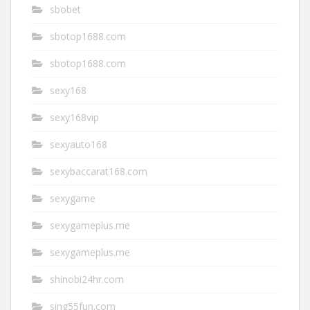
sbobet
sbotop1688.com
sbotop1688.com
sexy168
sexy168vip
sexyauto168
sexybaccarat168.com
sexygame
sexygameplus.me
sexygameplus.me
shinobi24hr.com
sing55fun.com