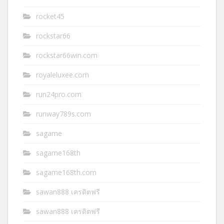
rocket45
rockstar66
rockstar66win.com
royaleluxee.com
run24pro.com
runway789s.com
sagame
sagame168th
sagame168th.com
sawan888 เครดิตฟรี
sawan888 เครดิตฟรี