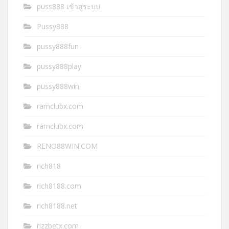
puss888 เข้าสู่ระบบ
Pussy888
pussy888fun
pussy888play
pussy888win
ramclubx.com
ramclubx.com
RENO88WIN.COM
rich818
rich8188.com
rich8188.net
rizzbetx.com