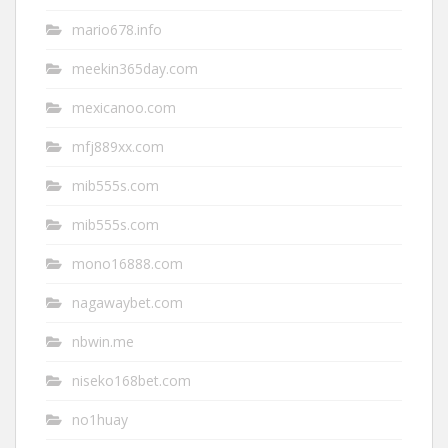
mario678.info
meekin365day.com
mexicanoo.com
mfj889xx.com
mib555s.com
mib555s.com
mono16888.com
nagawaybet.com
nbwin.me
niseko168bet.com
no1huay