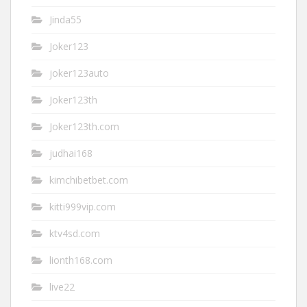
Jinda55
Joker123
joker123auto
Joker123th
Joker123th.com
judhai168
kimchibetbet.com
kitti999vip.com
ktv4sd.com
lionth168.com
live22