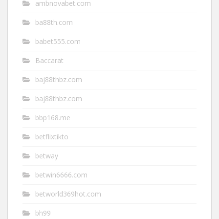
ambnovabet.com
ba88th.com
babet555.com
Baccarat
baj88thbz.com
baj88thbz.com
bbp168.me
betflixtikto
betway
betwin6666.com
betworld369hot.com
bh99