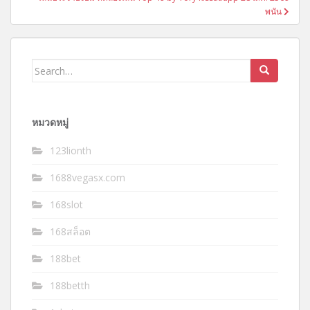
พนัน
Search
for:
หมวดหมู่
123lionth
1688vegasx.com
168slot
168สล็อต
188bet
188betth