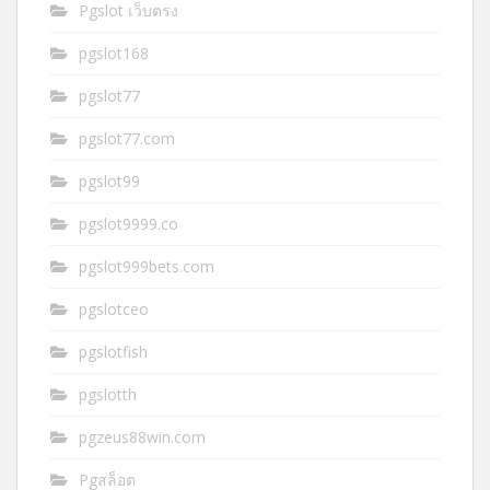
Pgslot เว็บตรง
pgslot168
pgslot77
pgslot77.com
pgslot99
pgslot9999.co
pgslot999bets.com
pgslotceo
pgslotfish
pgslotth
pgzeus88win.com
Pgสล็อต