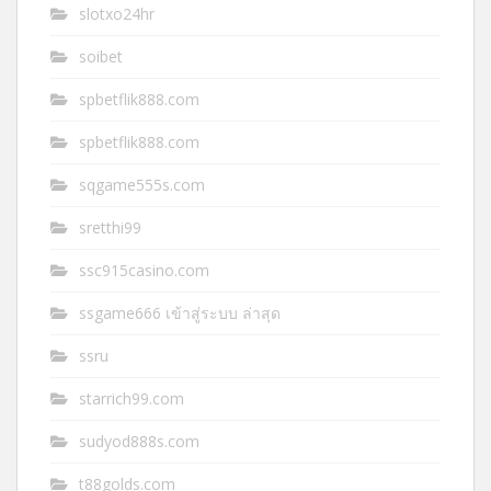
slotxo24hr
soibet
spbetflik888.com
spbetflik888.com
sqgame555s.com
sretthi99
ssc915casino.com
ssgame666 เข้าสู่ระบบ ล่าสุด
ssru
starrich99.com
sudyod888s.com
t88golds.com