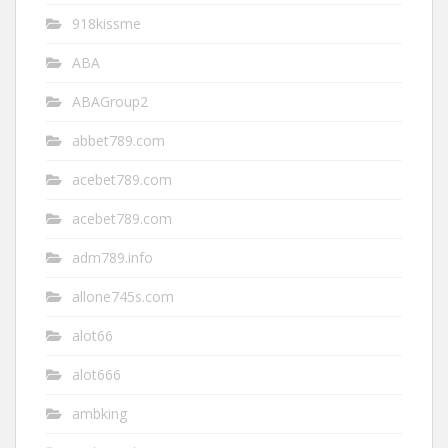
918kissme
ABA
ABAGroup2
abbet789.com
acebet789.com
acebet789.com
adm789.info
allone745s.com
alot66
alot666
ambking