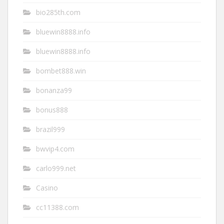
bio285th.com
bluewin8888.info
bluewin8888.info
bombet888.win
bonanza99
bonus888
brazil999
bwvip4.com
carlo999.net
Casino
cc11388.com