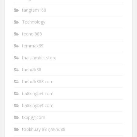
tangtem168
Technology
teenoi888
temmax69
thaisiambet.store
thehulk88
thehulk888.com
tia8kingbet.com
tia8kingbet.com
tkbpgg.com
tookhuay 88 ถูกหวย88