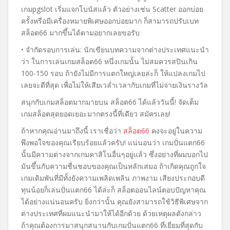
เกมpgslot เริ่มแจกโบนัสแล้ว ตัวอย่างเช่น Scatter ออกบ่อย
ครั้งหรือมีเครื่องหมายพิเศษออกบ่อยมาก ก็สามารถปรับเบท
สล็อต66 มากขึ้นได้ตามอยากเลยขอรับ
• จำกัดรอบการเล่น: นักเขียนบทความจากต่างประเทศแนะนำ
ว่า ในการเล่นเกมสล็อต66 หนึ่งเกมนั้น ไม่สมควรสปินเกิน
100-150 รอบ ถ้ายังไม่มีการแตกใหญ่เลยล่ะก็ ให้แปลงเกมไป
เลยจะดีที่สุด เพื่อไม่ให้เสียเวล่ำเวลากับเกมที่ไม่จ่ายเงินรางวัล
สนุกกับเกมสล็อตมากมายบน สล็อต66 ได้แล้ววันนี้! จัดเต็ม
เกมสล็อตสุดยอดเยอะมากตรงนี้ที่เดียว สมัครเลย!
ถ้าหากคุณอ่านมาถึงนี้ เราเชื่อว่า
สล็อต66
คงจะอยู่ในความ
พึงพอใจของคุณเรียบร้อยแล้วครับ! แน่นอนว่า เกมปั่นแตก66
นั้นมีความต่างจากเกมคาสิโนอื่นๆอยู่แล้ว ซึ่งอย่างที่ผมบอกไป
มันขึ้นกับความชื่นชอบของคุณเป็นหลักเสมอ ถ้าเกิดคุณถูกใจ
เกมเดิมพันที่มีทั้งยังความเพลิดเพลิน ภาพงาม เสียงประกอบดี
ทุนน้อยก็เล่นปั่นแตก66 ได้ล่ะก็ สล็อตออนไลน์ตอบปัญหาคุณ
ได้อย่างแน่นอนครับ ยิ่งกว่านั้น คุณยังสามารถใช้วิธีพิเศษจาก
ต่างประเทศที่ผมแนะนำมาให้ได้อีกด้วย ด้วยเหตุผลดังกล่าว
ถ้าคุณต้องการมาสนุกสนานกับเกมปั่นแตก66 ที่เยี่ยมที่สุดกับ