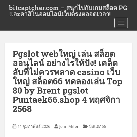
S
bitcaptcher.com – สนุกไปกับเกมสล็อต PG
k
และคาสิโนออนไลน์เว็บตรงตลอดเวลา!
i
TOGGLE
p
t
o
m
Pgslot webใหญ่ เล่น สล็อต
a
i
ออนไลน์ อย่างไรให้ปัง! เคล็ด
n
ลับที่ไม่ควรพลาด casino เว็บ
c
ใหญ่ สล็อต66 ทดลองเล่น Top
o
n
80 by Brent pgslot
t
Puntaek66.shop 4 พฤศจิกา
e
2568
n
t
11 กุมภาพันธ์ 2026
John Miller
ปั่นแตก66