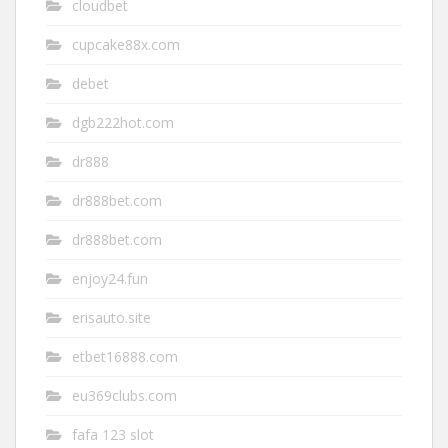
cloudbet
cupcake88x.com
debet
dgb222hot.com
dr888
dr888bet.com
dr888bet.com
enjoy24.fun
erisauto.site
etbet16888.com
eu369clubs.com
fafa 123 slot