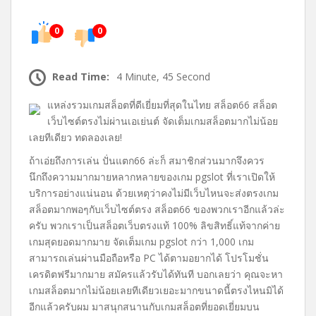
0
0
Read Time:
4 Minute, 45 Second
แหล่งรวมเกมสล็อตที่ดีเยี่ยมที่สุดในไทย สล็อต66 สล็อต
เว็บไซต์ตรงไม่ผ่านเอเย่นต์ จัดเต็มเกมสล็อตมากไม่น้อย
เลยทีเดียว ทดลองเลย!
ถ้าเอ่ยถึงการเล่น ปั่นแตก66 ล่ะก็ สมาชิกส่วนมากจึงควร
นึกถึงความมากมายหลากหลายของเกม pgslot ที่เราเปิดให้
บริการอย่างแน่นอน ด้วยเหตุว่าคงไม่มีเว็บไหนจะส่งตรงเกม
สล็อตมากพอๆกับเว็บไซต์ตรง สล็อต66 ของพวกเราอีกแล้วล่ะ
ครับ พวกเราเป็นสล็อตเว็บตรงแท้ 100% ลิขสิทธิ์แท้จากค่าย
เกมสุดยอดมากมาย จัดเต็มเกม pgslot กว่า 1,000 เกม
สามารถเล่นผ่านมือถือหรือ PC ได้ตามอยากได้ โปรโมชั่น
เครดิตฟรีมากมาย สมัครแล้วรับได้ทันที บอกเลยว่า คุณจะหา
เกมสล็อตมากไม่น้อยเลยทีเดียวเยอะมากขนาดนี้ตรงไหนมิได้
อีกแล้วครับผม มาสนุกสนานกับเกมสล็อตที่ยอดเยี่ยมบน