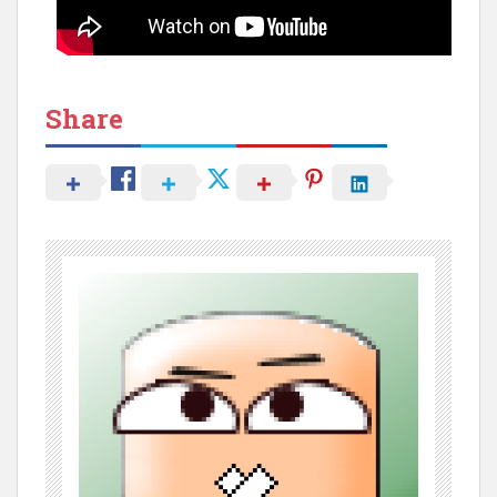
Share