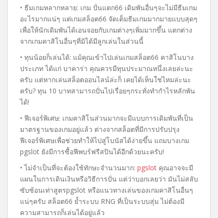
• ธีมเกมหลากหลาย: เกม ปั่นแตก66 เดิมพันอื่นๆจะไม่มีธีมเกม
อะไรมากแน่ๆ แต่เกมสล็อต66 จัดเต็มธีมเกมมากมายแบบสุดๆ
เพื่อให้นักเดิมพันได้เอนจอยกับเกมต่างๆเพิ่มมากขึ้น แตกต่าง
จากเกมคาสิโนอื่นๆที่มิได้มีลูกเล่นในส่วนนี้
• ทุนน้อยก็เล่นได้: แม้คุณเข้าไปเล่นเกมสล็อต66 คาสิโนบาง
ประเภท ได้แก่ บาคาร่า คุณควรมีทุนประมาณหนึ่งเลยล่ะนะ
ครับ แต่หากเล่นสล็อตออนไลน์ล่ะก็ เคยได้เห็นใช่ไหมล่ะนะ
ครับ? ทุน 10 บาทสามารถปั่นไปเรื่อยๆกระทั่งทำกำไรหลักพัน
ได้!
• ฟีเจอร์พิเศษ: เกมคาสิโนส่วนมากจะมีแบบการเดิมพันที่เป็น
มาตรฐานของเกมอยู่แล้ว ต่างจากสล็อตที่มีการปรับปรุง
ฟีเจอร์พิเศษเพื่อช่วยทำให้ไปสู่โบนัสได้ง่ายขึ้น แถมบางเกม
pgslot ยังมีการซื้อฟีพบร์ฟรีสปินได้อีกด้วยนะครับ!
• ไม่จำเป็นที่จะต้องใช้ทักษะจำนวนมาก:
pgslot
คุณอาจจะมี
แผนในการเดินเงินหรือวิธีการปั่น แต่ว่าบอกเลยว่า มันไม่สลับ
ซับซ้อนเท่าสูตรpgslot หรือแนวทางเล่นของเกมคาสิโนอื่นๆ
แน่ๆครับ สล็อต66 ย้ำระบบ RNG ที่เป็นระบบสุ่ม ไม่ต้องมี
ความสามารถก็เล่นได้อยู่แล้ว