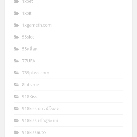
1xbet
1xbit
1xgameth.com
55slot
55สล็อต
77UFA
789pluss.com
8lots.me
918Kiss
918kiss ดาวน์โหลด
918kiss เข้าสู่ระบบ
918kissauto