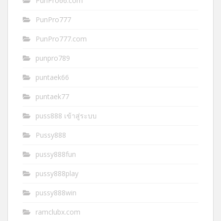
PunPro66.com
PunPro777
PunPro777.com
punpro789
puntaek66
puntaek77
puss888 เข้าสู่ระบบ
Pussy888
pussy888fun
pussy888play
pussy888win
ramclubx.com