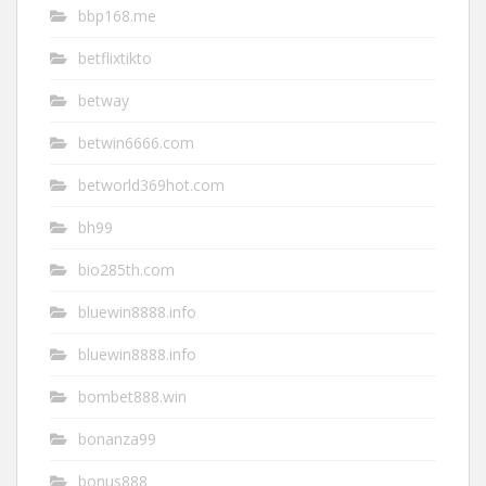
bbp168.me
betflixtikto
betway
betwin6666.com
betworld369hot.com
bh99
bio285th.com
bluewin8888.info
bluewin8888.info
bombet888.win
bonanza99
bonus888