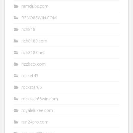
ramclubx.com
RENO88WIN.COM
rich818
rich8188.com
rich8188.net
rizzbetx.com
rocket45
rockstar66
rockstar66win.com
royaleluxee.com
run24pro.com