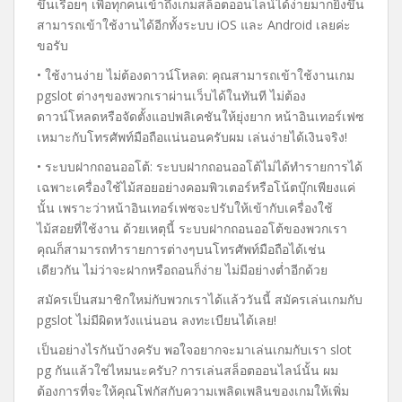
ขึ้นเรื่อยๆ เพื่อทุกคนเข้าถึงเกมสล็อตออนไลน์ได้ง่ายมากยิ่งขึ้น
สามารถเข้าใช้งานได้อีกทั้งระบบ iOS และ Android เลยค่ะ
ขอรับ
• ใช้งานง่าย ไม่ต้องดาวน์โหลด: คุณสามารถเข้าใช้งานเกม
pgslot ต่างๆของพวกเราผ่านเว็บได้ในทันที ไม่ต้อง
ดาวน์โหลดหรือจัดตั้งแอปพลิเคชันให้ยุ่งยาก หน้าอินเทอร์เฟซ
เหมาะกับโทรศัพท์มือถือแน่นอนครับผม เล่นง่ายได้เงินจริง!
• ระบบฝากถอนออโต้: ระบบฝากถอนออโต้ไม่ได้ทำรายการได้
เฉพาะเครื่องใช้ไม้สอยอย่างคอมพิวเตอร์หรือโน้ตบุ๊กเพียงแค่
นั้น เพราะว่าหน้าอินเทอร์เฟซจะปรับให้เข้ากับเครื่องใช้
ไม้สอยที่ใช้งาน ด้วยเหตุนี้ ระบบฝากถอนออโต้ของพวกเรา
คุณก็สามารถทำรายการต่างๆบนโทรศัพท์มือถือได้เช่น
เดียวกัน ไม่ว่าจะฝากหรือถอนก็ง่าย ไม่มีอย่างต่ำอีกด้วย
สมัครเป็นสมาชิกใหม่กับพวกเราได้แล้ววันนี้ สมัครเล่นเกมกับ
pgslot ไม่มีผิดหวังแน่นอน ลงทะเบียนได้เลย!
เป็นอย่างไรกันบ้างครับ พอใจอยากจะมาเล่นเกมกับเรา slot
pg กันแล้วใช่ไหมนะครับ? การเล่นสล็อตออนไลน์นั้น ผม
ต้องการที่จะให้คุณโฟกัสกับความเพลิดเพลินของเกมให้เพิ่ม