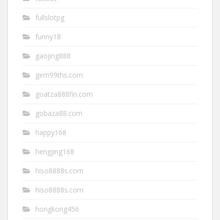
fullslotpg
funny18
gaojing888
gem99ths.com
goatza888fin.com
gobaza88.com
happy168
hengjing168
hiso8888s.com
hiso8888s.com
hongkong456