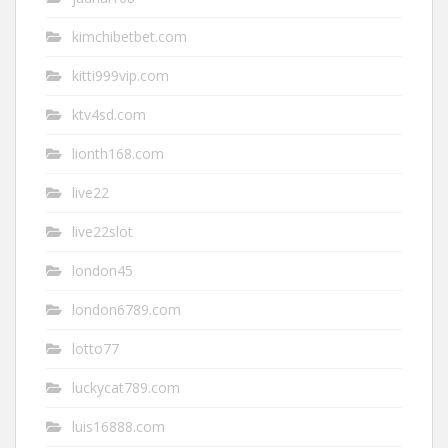
kimchibetbet.com
kitti999vip.com
ktv4sd.com
lionth168.com
live22
live22slot
london45
london6789.com
lotto77
luckycat789.com
luis16888.com