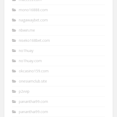
mono16888.com
nagawaybet.com
nbwin.me
niseko168bet.com
no1huay
no1huay.com
okcasino159.com
onesiamclub.site
p2vvip
pananthai99.com
pananthai99.com