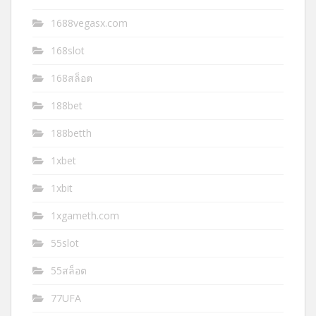
1688vegasx.com
168slot
168สล็อต
188bet
188betth
1xbet
1xbit
1xgameth.com
55slot
55สล็อต
77UFA