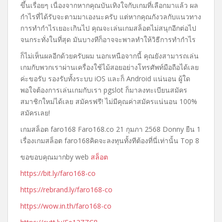
ขึ้นเรื่อยๆ เนื่องจากหากคุณบันเทิงใจกับเกมที่เลือกมาแล้ว ผล
กำไรที่ได้รับจะตามมาเองนะครับ แต่หากคุณกังวลกับแนวทาง
การทำกำไรเยอะเกินไป คุณจะเล่นเกมสล็อตไม่สนุกอีกต่อไป
จนกระทั่งในที่สุด มันบางทีก็อาจจะพาลทำให้วิธีการทำกำไร
ก็ไม่เห็นผลอีกด้วยครับผม นอกเหนือจากนี้ คุณยังสามารถเล่น
เกมกับพวกเราผ่านเครื่องใช้ไม้สอยอย่างโทรศัพท์มือถือได้เลย
ค่ะขอรับ รองรับทั้งระบบ iOS และก็ Android แน่นอน ผู้ใด
พอใจต้องการเล่นเกมกับเรา pgslot ก็มาลงทะเบียนสมัคร
สมาชิกใหม่ได้เลย สมัครฟรี! ไม่มีคุณค่าสมัครแน่นอน 100%
สมัครเลย!
เกมสล็อต faro168 Faro168.co 21 กุมภา 2568 Donny ยืน 1
เรื่องเกมสล็อต faro168คิดจะลงทุนทั้งทีต้องที่นี่เท่านั้น Top 8
ขอขอบคุณมากby web
สล็อต
https://bit.ly/faro168-co
https://rebrand.ly/faro168-co
https://wow.in.th/faro168-co