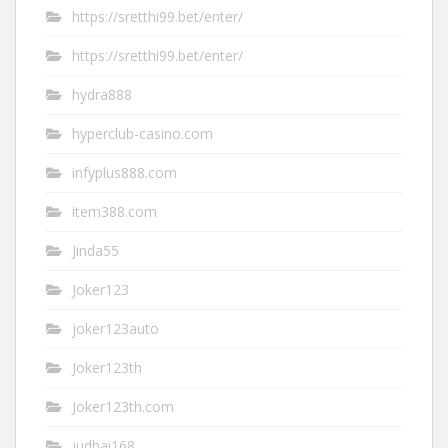
https://sretthi99.bet/enter/
https://sretthi99.bet/enter/
hydra888
hyperclub-casino.com
infyplus888.com
item388.com
Jinda55
Joker123
joker123auto
Joker123th
Joker123th.com
judhai168