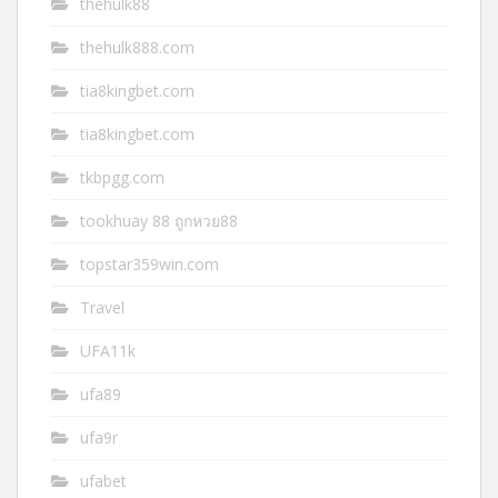
thehulk88
thehulk888.com
tia8kingbet.com
tia8kingbet.com
tkbpgg.com
tookhuay 88 ถูกหวย88
topstar359win.com
Travel
UFA11k
ufa89
ufa9r
ufabet