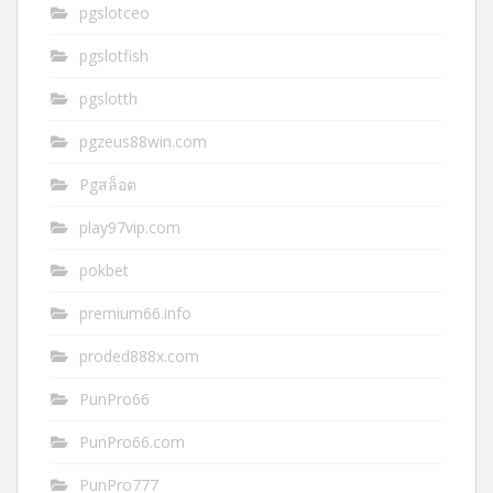
pgslotceo
pgslotfish
pgslotth
pgzeus88win.com
Pgสล็อต
play97vip.com
pokbet
premium66.info
proded888x.com
PunPro66
PunPro66.com
PunPro777