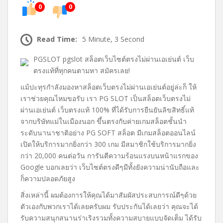
0
0
Read Time:
5 Minute, 3 Second
PGSLOT pgslot สล็อตเว็บไซต์ตรงไม่ผ่านเอเย่นต์ เว็บ
ตรงแท้ที่ทุกคนตามหา สมัครเลย!
แม้ปะทุรกำลังมองหาสล็อตเว็บตรงไม่ผ่านเอเย่นต์อยู่ล่ะก็ ให้
เราช่วยคุณไหมขอรับ เรา PG SLOT เป็นสล็อตเว็บตรงไม่
ผ่านเอเย่นต์ เว็บตรงแท้ 100% ที่ได้รับการยืนยันลิขสิทธิ์แท้
จากบริษัทแม่ในเมืองนอก ขึ้นตรงกับค่ายเกมสล็อตชั้นนำ
ระดับนานาชาติอย่าง PG SOFT สล็อต มีเกมสล็อตออนไลน์
เปิดให้บริการมากยิ่งกว่า 300 เกม มีสมาชิกใช้บริการมากยิ่ง
กว่า 20,000 คนต่อวัน การันตีความร้อนแรงบนหน้าแรกของ
Google บอกเลยว่า เว็บไซต์ตรงดีๆมีทั้งยังความน่านับถือและ
ก็ความปลอดภัยสูง
สิ่งเหล่านี้ ผมต้องการให้คุณได้มาสัมผัสประสบการณ์ดีๆด้วย
ตัวเองกับพวกเราได้เลยครับผม รับประกันได้เลยว่า คุณจะได้
รับความสนุกสนานร่าเริงรวมทั้งความสบายแบบจัดเต็ม ได้รับ