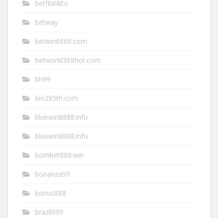
betflixtikto
betway
betwin6666.com
betworld369hot.com
bh99
bio285th.com
bluewin8888.info
bluewin8888.info
bombet888.win
bonanza99
bonus888
brazil999