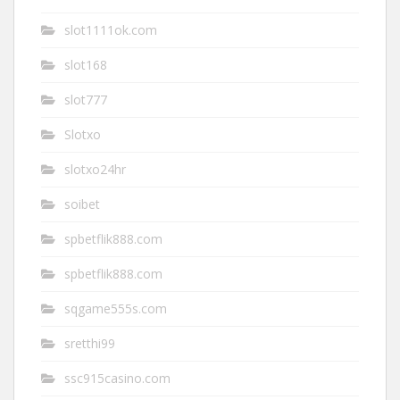
slot1111ok.com
slot168
slot777
Slotxo
slotxo24hr
soibet
spbetflik888.com
spbetflik888.com
sqgame555s.com
sretthi99
ssc915casino.com