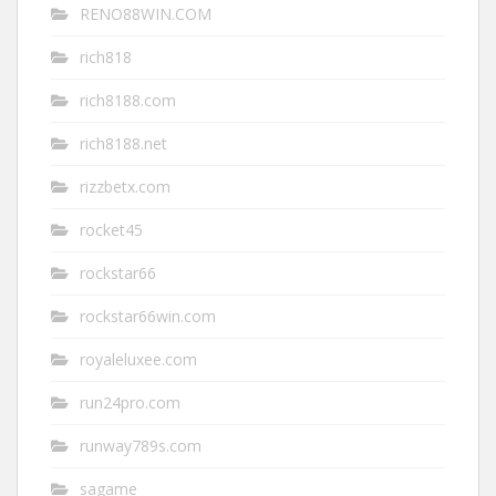
RENO88WIN.COM
rich818
rich8188.com
rich8188.net
rizzbetx.com
rocket45
rockstar66
rockstar66win.com
royaleluxee.com
run24pro.com
runway789s.com
sagame