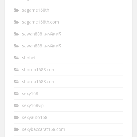
sagame168th
sagame168th.com
sawan888 เครดิตฟรี
sawan888 เครดิตฟรี
sbobet
sbotop1688.com
sbotop1688.com
sexy168
sexy168vip
sexyauto168
sexybaccarat168.com