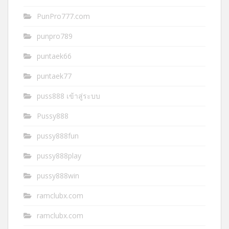
PunPro777.com
punpro789
puntaek66
puntaek77
puss888 เข้าสู่ระบบ
Pussy888
pussy888fun
pussy888play
pussy888win
ramclubx.com
ramclubx.com