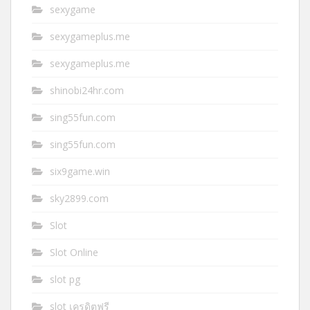
sexygame
sexygameplus.me
sexygameplus.me
shinobi24hr.com
sing55fun.com
sing55fun.com
six9game.win
sky2899.com
Slot
Slot Online
slot pg
slot เครดิตฟรี