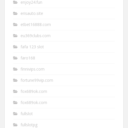
enjoy24.fun
erisauto.site
etbet16888.com
eu369clubs.com
fafa 123 slot
faro168
finnivips.com
fortune99vip.com
fox689ok.com
fox689ok.com
fullslot
fullslotpg