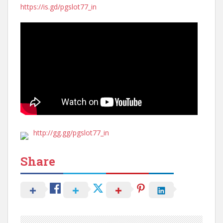
https://is.gd/pgslot77_in
http://gg.gg/pgslot77_in
Share