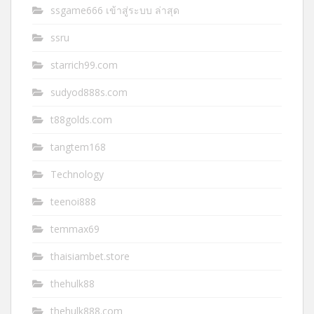
ssgame666 เข้าสู่ระบบ ล่าสุด
ssru
starrich99.com
sudyod888s.com
t88golds.com
tangtem168
Technology
teenoi888
temmax69
thaisiambet.store
thehulk88
thehulk888.com