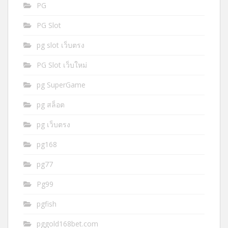
PG
PG Slot
pg slot เว็บตรง
PG Slot เว็บใหม่
pg SuperGame
pg สล็อต
pg เว็บตรง
pg168
pg77
Pg99
pgfish
pggold168bet.com