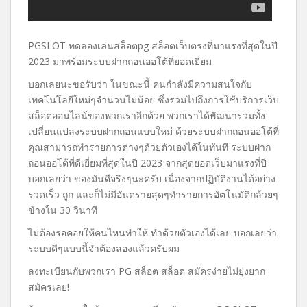
PGSLOT ทดลองเล่นสล็อตpg สล็อตเว็บตรงที่มาแรงที่สุดในปี
2023 มาพร้อมระบบฝากถอนออโต้ที่ยอดเยี่ยม
บอกเลยนะขอรับว่า ในขณะนี้ คนกำลังมีความสนใจกับ
เทคโนโลยีใหม่ๆจำนวนไม่น้อย ซึ่งรวมไปถึงการใช้บริการเว็บ
สล็อตออนไลน์ของพวกเราอีกด้วย พวกเราได้พัฒนารวมทั้ง
เปลี่ยนแปลงระบบฝากถอนแบบใหม่ ด้วยระบบฝากถอนออโต้ที่
คุณสามารถทำรายการต่างๆด้วยตัวเองได้ในทันที ระบบฝาก
ถอนออโต้ที่ดีเยี่ยมที่สุดในปี 2023 จากสุดยอดเว็บมาแรงที่ปี
บอกเลยว่า ของมันดีจริงๆนะครับ เนื่องจากปฏิบัติงานได้อย่าง
รวดเร็ว ถูก และก็ไม่มีอันตรายสุดๆทำรายการอัตโนมัติกล้วยๆ
ข้างใน 30 วินาที
ไม่ต้องรอคอยให้คนไหนทำให้ ทำด้วยตัวเองได้เลย บอกเลยว่า
ระบบดีๆแบบนี้จำต้องลองแล้วครับผม
ลงทะเบียนกับพวกเรา PG สล็อต สล็อต สมัครง่ายไม่ยุ่งยาก
สมัครเลย!