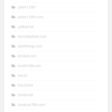
Joker123th
Joker123th.com
judhai168
kimchibetbet.com
kitti999vip.com
ktv4sd.com
lionth168.com
live22
live22slot
london45
london6789.com