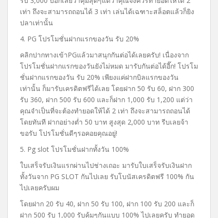
รับ 3,000 บอกเลยว่าคุ้มสุดๆแต่ว่าคุณจึงควรทำยอดให้ได้ 2
เท่า ถึงจะสามารถถอนได้ 3 เท่า เล่นได้เฉฑาะสล็อตแล้วก็ยิง
ปลาเท่านั้น
4. PG โปรโมชั่นฝากแรกของวัน รับ 20%
คลิกปากทางเข้าPGแล้วมาสนุกกันต่อได้เลยครับ! เนื่องจาก
โปรโมชั่นฝากแรกของวันยังไม่หมด มารับกันต่อได้อี๊ก! โปรโม
ชั่นฝากแรกของวัน รับ 20% เพียงแค่ฝากบิลแรกของวัน
เท่านั้น ก็มารับเครดิตฟรีได้เลย โดยฝาก 50 รับ 60, ฝาก 300
รับ 360, ฝาก 500 รับ 600 และก็ฝาก 1,000 รับ 1,200 แต่ว่า
คุณจำเป็นที่จะต้องทำยอดให้ได้ 2 เท่า ถึงจะสามารถถอนได้
โดยทันที ฝากอย่างต่ำ 50 บาท สูงสุด 2,000 บาท รีบเลยจ้า
ขอรับ โปรโมชั่นดีๆรอคอยคุณอยู่!
5. Pg slot โปรโมชั่นฝากทั้งวัน 100%
ใบเสร็จรับเงินแรกผ่านไปช่างเถอะ มารับใบเสร็จรับเงินฝาก
ทั้งวันจาก PG SLOT กันไปเลย รับโบนัสเครดิตฟรี 100% กัน
ไปเลยครับผม
โดยฝาก 20 รับ 40, ฝาก 50 รับ 100, ฝาก 100 รับ 200 และก็
ฝาก 500 รับ 1,000 รับคุ้มๆกันแบบ 100% ไปเลยครับ ทำยอด