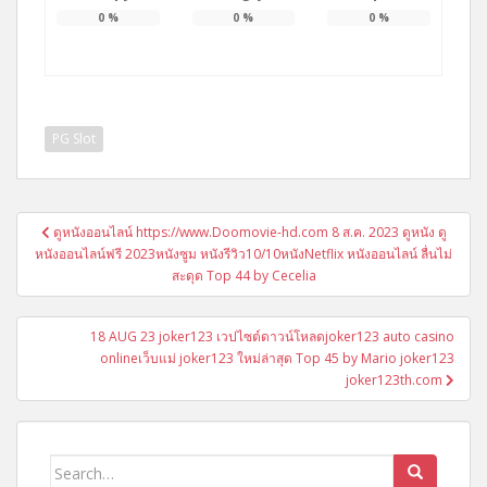
0
%
0
%
0
%
PG Slot
แนะแนว
ดูหนังออนไลน์ https://www.Doomovie-hd.com 8 ส.ค. 2023 ดูหนัง ดู
เรื่อง
หนังออนไลน์ฟรี 2023หนังซูม หนังรีวิว10/10หนังNetflix หนังออนไลน์ ลื่นไม่
สะดุด Top 44 by Cecelia
18 AUG 23 joker123 เวปไซต์ดาวน์โหลดjoker123 auto casino
onlineเว็บแม่ joker123 ใหม่ล่าสุด Top 45 by Mario joker123
joker123th.com
Search