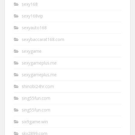
sexy168
sexy168vip
sexyauto168
sexybaccarat168.com
sexygame
sexygameplus.me
sexygameplus.me
shinobi24hr.com
sing55fun.com
sing55fun.com
six9game.win
sky2899.com