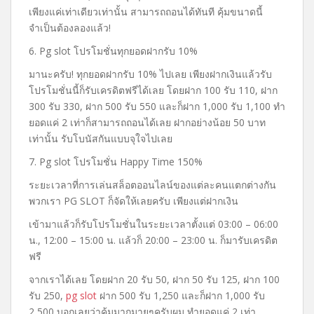
เพียงแค่เท่าเดียวเท่านั้น สามารถถอนได้ทันที คุ้มขนาดนี้
จำเป็นต้องลองแล้ว!
6. Pg slot โปรโมชั่นทุกยอดฝากรับ 10%
มานะครับ! ทุกยอดฝากรับ 10% ไปเลย เพียงฝากเงินแล้วรับ
โปรโมชั่นนี้ก็รับเครดิตฟรีได้เลย โดยฝาก 100 รับ 110, ฝาก
300 รับ 330, ฝาก 500 รับ 550 และก็ฝาก 1,000 รับ 1,100 ทำ
ยอดแค่ 2 เท่าก็สามารถถอนได้เลย ฝากอย่างน้อย 50 บาท
เท่านั้น รับโบนัสกันแบบจุใจไปเลย
7. Pg slot โปรโมชั่น Happy Time 150%
ระยะเวลาที่การเล่นสล็อตออนไลน์ของแต่ละคนแตกต่างกัน
พวกเรา PG SLOT ก็จัดให้เลยครับ เพียงแต่ฝากเงิน
เข้ามาแล้วก็รับโปรโมชั่นในระยะเวลาตั้งแต่ 03:00 – 06:00
น., 12:00 – 15:00 น. แล้วก็ 20:00 – 23:00 น. ก็มารับเครดิต
ฟรี
จากเราได้เลย โดยฝาก 20 รับ 50, ฝาก 50 รับ 125, ฝาก 100
รับ 250,
pg slot
ฝาก 500 รับ 1,250 และก็ฝาก 1,000 รับ
2,500 บอกเลยว่าคุ้มมากมายๆครับผม ทำยอดแค่ 2 เท่า