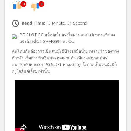
0
0
Read Time:
5 Minute, 31 Second
PG SLOT PG สล็อตเว็บตรงไม่ผ่านเอเย่นต์ ของแท้ของ
จริงต้องที่นี่ PGHENG99 แค่นั้น
คนไหนกันต้องการเป็นคนมั่งมีบ้างยกมือขึ้น! เพราะว่าช่องทาง
สำหรับเพื่อการทำเงินของคุณมาแล้ว เพียงแค่คุณสมัคร
สมาชิกกับพวกเรา PG SLOT ทางเข้าpg โอกาสเป็นคนมั่งมีก็
อยู่ใกล้แค่เอื้อมเท่านั้น