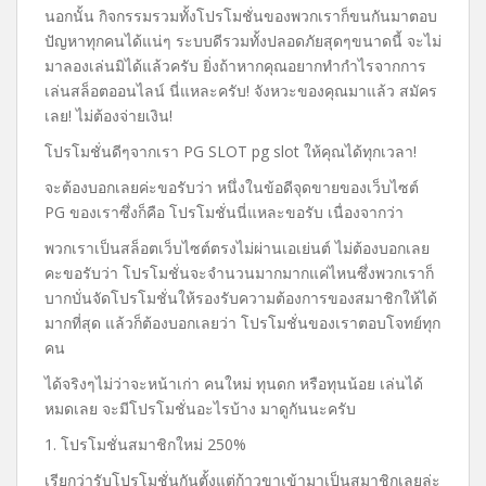
นอกนั้น กิจกรรมรวมทั้งโปรโมชั่นของพวกเราก็ขนกันมาตอบ
ปัญหาทุกคนได้แน่ๆ ระบบดีรวมทั้งปลอดภัยสุดๆขนาดนี้ จะไม่
มาลองเล่นมิได้แล้วครับ ยิ่งถ้าหากคุณอยากทำกำไรจากการ
เล่นสล็อตออนไลน์ นี่แหละครับ! จังหวะของคุณมาแล้ว สมัคร
เลย! ไม่ต้องจ่ายเงิน!
โปรโมชั่นดีๆจากเรา PG SLOT pg slot ให้คุณได้ทุกเวลา!
จะต้องบอกเลยค่ะขอรับว่า หนึ่งในข้อดีจุดขายของเว็บไซต์
PG ของเราซึ่งก็คือ โปรโมชั่นนี่แหละขอรับ เนื่องจากว่า
พวกเราเป็นสล็อตเว็บไซต์ตรงไม่ผ่านเอเย่นต์ ไม่ต้องบอกเลย
คะขอรับว่า โปรโมชั่นจะจำนวนมากมากแค่ไหนซึ่งพวกเราก็
บากบั่นจัดโปรโมชั่นให้รองรับความต้องการของสมาชิกให้ได้
มากที่สุด แล้วก็ต้องบอกเลยว่า โปรโมชั่นของเราตอบโจทย์ทุก
คน
ได้จริงๆไม่ว่าจะหน้าเก่า คนใหม่ ทุนดก หรือทุนน้อย เล่นได้
หมดเลย จะมีโปรโมชั่นอะไรบ้าง มาดูกันนะครับ
1. โปรโมชั่นสมาชิกใหม่ 250%
เรียกว่ารับโปรโมชั่นกันตั้งแต่ก้าวขาเข้ามาเป็นสมาชิกเลยล่ะ