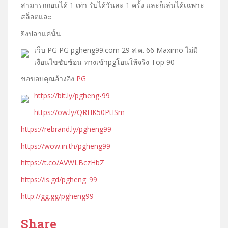
สามารถถอนได้ 1 เท่า รับได้วันละ 1 ครั้ง และก็เล่นได้เฉพาะ
สล็อตและ
ยิงปลาแค่นั้น
เว็บ PG PG pgheng99.com 29 ส.ค. 66 Maximo ไม่มี
เงื่อนไขซับซ้อน ทางเข้าpgโอนให้จริง Top 90
ขอขอบคุณอ้างอิง
PG
https://bit.ly/pgheng-99
https://ow.ly/QRHK50PtISm
https://rebrand.ly/pgheng99
https://wow.in.th/pgheng99
https://t.co/AVWLBczHbZ
https://is.gd/pgheng_99
http://gg.gg/pgheng99
Share