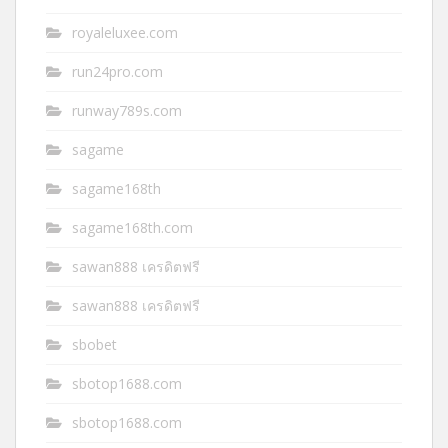
royaleluxee.com
run24pro.com
runway789s.com
sagame
sagame168th
sagame168th.com
sawan888 เครดิตฟรี
sawan888 เครดิตฟรี
sbobet
sbotop1688.com
sbotop1688.com