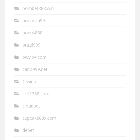
bombet888.win
bonanza99
bonus888
brazil999
bwvip4.com
carlo999.net
Casino
cc11388.com
cloudbet
cupcake88x.com
debet