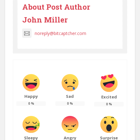
About Post Author
John Miller
noreply@bitcaptcher.com
Happy
Sad
Excited
0
%
0
%
0
%
Sleepy
Angry
Surprise