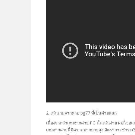
2. เล่นเกมจากค่าย pg77 ที่เป็นค่ายหลัก
เนื่องจากว่าเกมจากค่าย PG นั้นเล่นง่าย ผมก็ขอ
เกมจากค่ายนี้มีความมากมายสูง อัตราการชำระเงิน