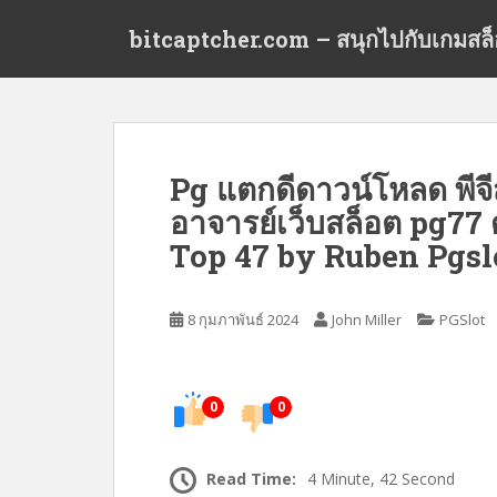
S
bitcaptcher.com – สนุกไปกับเกมสล
k
i
p
t
o
m
Pg แตกดีดาวน์โหลด พีจ
a
อาจารย์เว็บสล็อต pg77 ดู
i
n
Top 47 by Ruben Pgsl
c
o
n
8 กุมภาพันธ์ 2024
John Miller
PGSlot
t
e
n
0
0
t
Read Time:
4 Minute, 42 Second