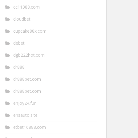
cc11388.com
cloudbet
cupcake88x.com
debet
dgb222hot.com
dr888
dr888bet.com
dr888bet.com
enjoy24.fun
erisauto.site
etbet16888.com