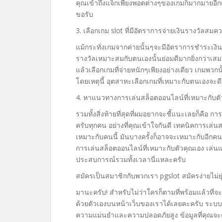
คุณเข้าถึงแจ็กเพียงพอตต่างๆของเกมก็มากมายอีกด
ขอรับ
3. เลือกเกม slot ที่มีอัตราการจ่ายเงินรางวัลสมค
แม้กระทั่งเกมจากค่ายนั้นๆจะมีอัตราการชำระเงิน
รางวัลเหมาะสมกับตนเองนั้นย่อมดีมากยิ่งกว่าเส
แล้วเลือกเกมที่จ่ายหนักๆเพียงอย่างเดียว เกมพวกนั
โดยเหตุนี้ อุตสาหะเลือกเกมที่เหมาะกับตนเองจะดีย
4. หาแนวทางการเล่นสล็อตออนไลน์ที่เหมาะกับตั
รวมทั้งสิ่งท้ายที่สุดที่ผมอยากจะชี้แนะเลยก็คื
ครับทุกคน อย่างที่คุณเข้าใจกันดี เทคนิคการเล่นส
เหมาะกับคนนี้ มันบางครั้งก็อาจจะเหมาะกับอีกคน
การเล่นสล็อตออนไลน์ที่เหมาะกับตัวคุณเอง เล่นแล้
ประสบการณ์รวมทั้งเวลานี่แหละครับ
สมัครเป็นสมาชิกกับพวกเรา pgslot สมัครง่ายไม่ย
มานะครับ! สำหรับไม่ว่าใครก็ตามที่พร้อมแล้วที
ด้วยตัวเองบนหน้าเว็บของเราได้เลยคะครับ ระบบส
ความแม่นยำและความปลอดภัยสูง ข้อมูลที่คุณจะต