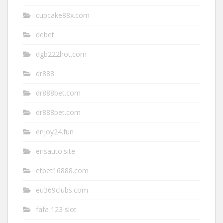
cupcake88x.com
debet
dgb222hot.com
dr888
dr888bet.com
dr888bet.com
enjoy24.fun
erisauto.site
etbet16888.com
eu369clubs.com
fafa 123 slot