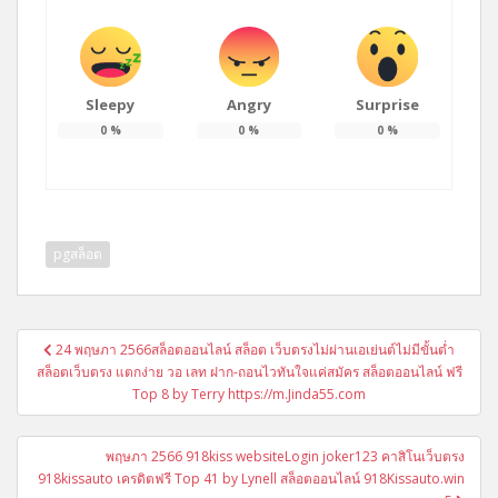
Sleepy
Angry
Surprise
0
%
0
%
0
%
pgสล็อต
แนะแนว
24 พฤษภา 2566สล็อตออนไลน์ สล็อต เว็บตรงไม่ผ่านเอเย่นต์ไม่มีขั้นต่ำ
เรื่อง
สล็อตเว็บตรง แตกง่าย วอ เลท ฝาก-ถอนไวทันใจแค่สมัคร สล็อตออนไลน์ ฟรี
Top 8 by Terry https://m.Jinda55.com
พฤษภา 2566 918kiss websiteLogin joker123 คาสิโนเว็บตรง
918kissauto เครดิตฟรี Top 41 by Lynell สล็อตออนไลน์ 918Kissauto.win