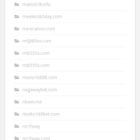
mario678.info
meekin365day.com
mexicanoo.com
mfj889xx.com
mib555s.com
mib555s.com
mono16888.com
nagawaybet.com
nbwin.me
niseko168bet.com
no1huay
no1huay.com