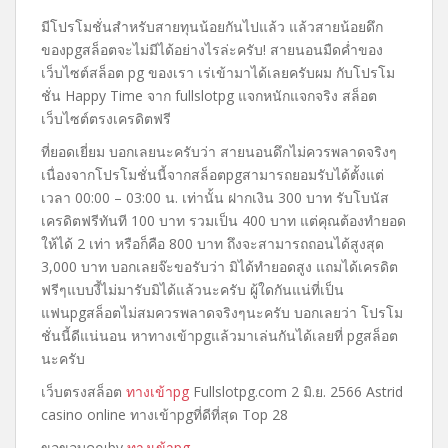
มีโปรโมชั่นสำหรับสายทุนน้อยกันไปแล้ว แล้วสายน้อยดึก
ของpgสล็อตจะไม่มีได้อย่างไรล่ะครับ! สายนอนมืดค่ำของ
เว็บไซต์สล็อต pg ของเรา เร่เข้ามาได้เลยครับผม กับโปรโม
ชั่น Happy Time จาก fullslotpg แจกหนักแจกจริง สล็อต
เว็บไซต์ตรงเครดิตฟรี
ที่ยอดเยี่ยม บอกเลยนะครับว่า สายนอนดึกไม่ควรพลาดจริงๆ
เนื่องจากโปรโมชั่นนี้จากสล็อตpgสามารถยอมรับได้ตั้งแต่
เวลา 00:00 – 03:00 น. เท่านั้น ฝากเงิน 300 บาท รับโบนัส
เครดิตฟรีทันที 100 บาท รวมเป็น 400 บาท แต่คุณต้องทำยอด
ให้ได้ 2 เท่า หรือก็คือ 800 บาท ถึงจะสามารถถอนได้สูงสุด
3,000 บาท บอกเลยจ๊ะขอรับว่า มิได้ทำยอดสูง แถมได้เครดิต
ฟรีๆแบบงี้ไม่มารับมิได้แล้วนะครับ ผู้ใดกันแน่ที่เป็น
แฟนpgสล็อตไม่สมควรพลาดจริงๆนะครับ บอกเลยว่า โปรโม
ชั่นนี้ดีแน่นอน หาทางเข้าpgแล้วมาเล่นกันได้เลยที่ pgสล็อต
นะครับ
เว็บตรงสล็อต
ทางเข้าpg
Fullslotpg.com 2 มิ.ย. 2566 Astrid
casino online ทางเข้าpgที่ดีที่สุด Top 28
ขอขอบคุณby
ทางเข้าpg