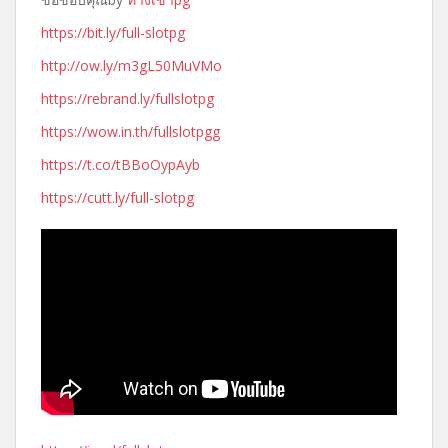
https://bit.ly/full-slotpg
http://ow.ly/m3gL50MuVMo
https://rebrand.ly/fullslotpg
https://wow.in.th/fullslotpgg
https://t.co/tBBoOypAyb
https://cutt.ly/full-slotpg