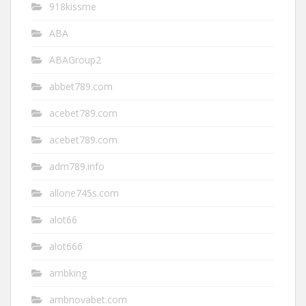
918kissme
ABA
ABAGroup2
abbet789.com
acebet789.com
acebet789.com
adm789.info
allone745s.com
alot66
alot666
ambking
ambnovabet.com