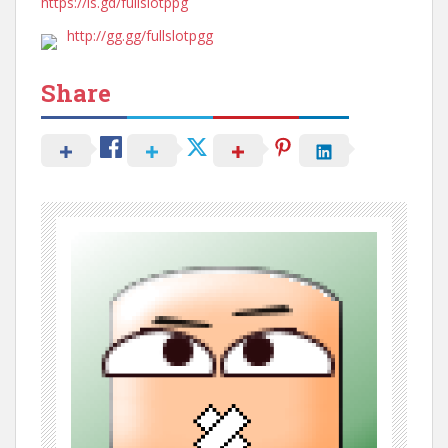
https://is.gd/fullslotppg
http://gg.gg/fullslotpgg
Share