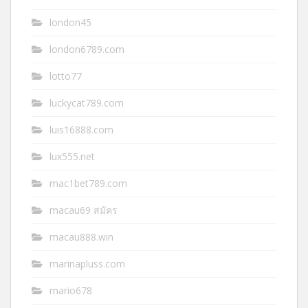
london45
london6789.com
lotto77
luckycat789.com
luis16888.com
lux555.net
mac1bet789.com
macau69 สมัคร
macau888.win
marinapluss.com
mario678