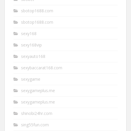
sbotop1688.com
sbotop1688.com
sexy168
sexy168vip
sexyauto168
sexybaccarat168.com
sexygame
sexygameplus.me
sexygameplus.me
shinobi24hr.com
sing55fun.com