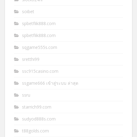
soibet
spbetflik888.com
spbetflik888.com
sqgame555s.com
sretthi99
ssc915casino.com
ssgame666 เข้าสู่ระบบ ล่าสุด
ssru
starrich99.com
sudyod888s.com
t88golds.com