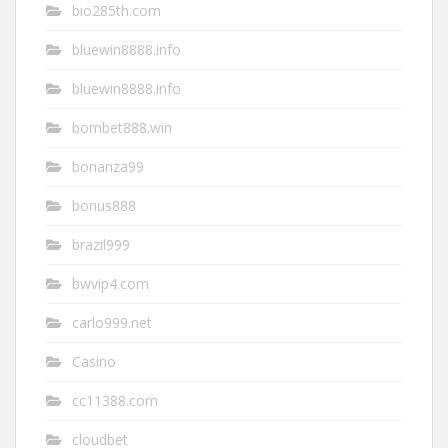
bio285th.com
bluewin8888.info
bluewin8888.info
bombet888.win
bonanza99
bonus888
brazil999
bwvip4.com
carlo999.net
Casino
cc11388.com
cloudbet