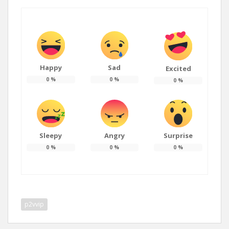
Happy
Sad
Excited
0
%
0
%
0
%
Sleepy
Angry
Surprise
0
%
0
%
0
%
p2vvip