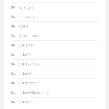
Pgheng99
pgjoker auto
PGSlot
Pgslot เว็บตรง
pgslot168
pgslot77
pgslot77.com
pgslot99
pgslot9999.co
pgslot999bets.com
pgslotceo