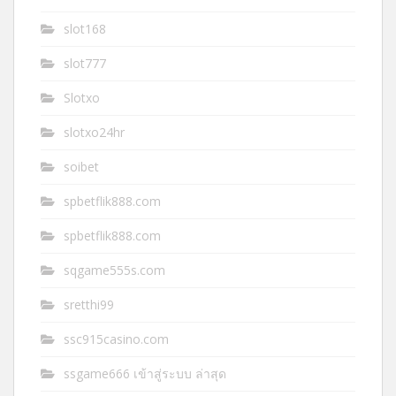
slot168
slot777
Slotxo
slotxo24hr
soibet
spbetflik888.com
spbetflik888.com
sqgame555s.com
sretthi99
ssc915casino.com
ssgame666 เข้าสู่ระบบ ล่าสุด