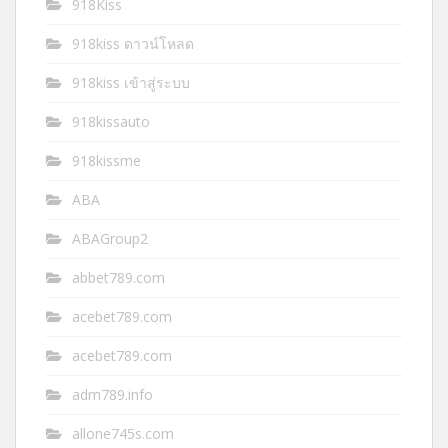
918Kiss
918kiss ดาวน์โหลด
918kiss เข้าสู่ระบบ
918kissauto
918kissme
ABA
ABAGroup2
abbet789.com
acebet789.com
acebet789.com
adm789.info
allone745s.com