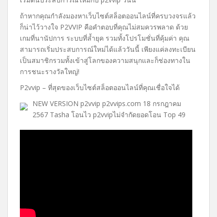
ถ้าหากคุณกำลังมองหาเว็บไซต์สล็อตออนไลน์ที่ครบวงจรแล้ว
ก็น่าไว้วางใจ P2VVIP คือคำตอบที่คุณไม่สมควรพลาด ด้วย
เกมที่นานัปการ ระบบที่ล้ำยุค รวมทั้งโปรโมชั่นที่คุ้มค่า คุณ
สามารถเริ่มประสบการณ์ใหม่ได้แล้ววันนี้ เพียงแค่ลงทะเบียน
เป็นสมาชิกรวมทั้งเข้าสู่โลกของความสนุกและก็ช่องทางใน
การชนะรางวัลใหญ่!
P2vvip – ที่สุดของเว็บไซต์สล็อตออนไลน์ที่คุณเชื่อใจได้
NEW VERSION p2vvip p2vvips.com 18 กรกฎาคม
2567 Tasha โอนไว p2vvipไม่จำกัดยอดโอน Top 49