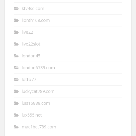
ktv4sd.com
lionth168.com
live22
live22slot
london45
london6789.com
lotto77
luckycat789.com
luis16888.com
lux555.net
mac1bet789.com