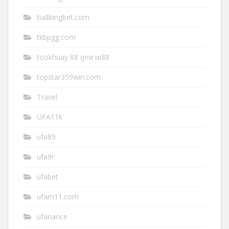
tia8kingbet.com
tkbpgg.com
tookhuay 88 ถูกหวย88
topstar359win.com
Travel
UFA11k
ufa89
ufa9r
ufabet
ufam11.com
ufanance