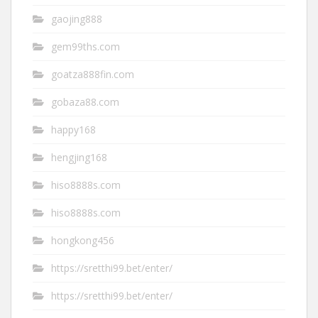
gaojing888
gem99ths.com
goatza888fin.com
gobaza88.com
happy168
hengjing168
hiso8888s.com
hiso8888s.com
hongkong456
https://sretthi99.bet/enter/
https://sretthi99.bet/enter/