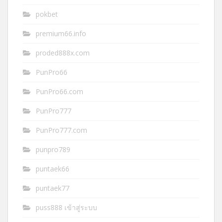
pokbet
premium66.info
proded888x.com
PunPro66
PunPro66.com
PunPro777
PunPro777.com
punpro789
puntaek66
puntaek77
puss888 เข้าสู่ระบบ