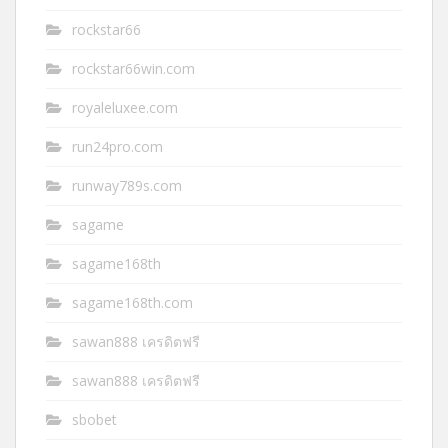
rockstar66
rockstar66win.com
royaleluxee.com
run24pro.com
runway789s.com
sagame
sagame168th
sagame168th.com
sawan888 เครดิตฟรี
sawan888 เครดิตฟรี
sbobet