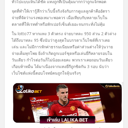
ทั่วไปแบบเห็นได้ชัด แทงถูกทีเป็นคุ้มมากกว่าถูกแจ็กพอต
จุดที่ทำให้เรารู้สึกว่าเว็บนี้จริงจังกับการดูแลลูกค้าคืออัตรา
จ่ายที่จัดว่าแรงพอเหมาะพอควร เมื่อเทียบกับหลายเว็บใน
ตลาดที่ให้เรทต่ำหรือหักเปอร์เซ็นต์เยอะจนกระทั่งไม่คุ้ม
ใน lotto77 หากแทง 3 ตัวตรง จ่ายบาทละ 950 ส่วน 2 ตัวล่าง
ได้ถึงบาทละ 95 ซึ่งนับว่าสูงสุดในบรรดาเว็บไซต์ที่เราเคย
เล่น และไม่มีการหักค่าธรรมเนียมหรือค่าส่วนต่างให้วุ่นวาย
จ่ายเต็มทุกโพย ยิ่งถ้าเกิดถูกเบอร์ชุดหรือเล่นยี่กีหลายรอบใน
วันเดียว กำไรต่อวันก็ไม่น้อยเลยคะ พวกเราเคยถอนวันเดียว
เกือบห้าหมื่น ได้มาเนื่องจากแทงยี่กีถูกชิดกัน 3 รอบ นับว่า
เว็บไซต์แห่งนี้ตอบโจทย์คนถูกใจลุ้นจริงๆ