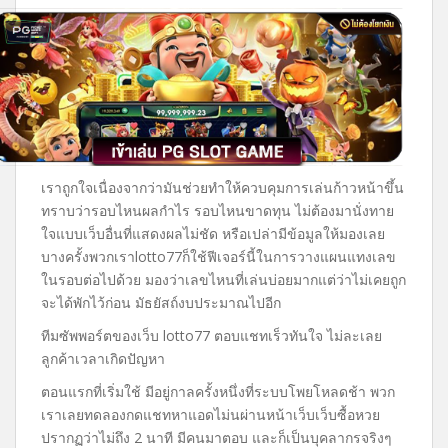
เราถูกใจเนื่องจากว่ามันช่วยทำให้ควบคุมการเล่นก้าวหน้าขึ้น
ทราบว่ารอบไหนผลกำไร รอบไหนขาดทุน ไม่ต้องมานั่งทาย
ใจแบบเว็บอื่นที่แสดงผลไม่ชัด หรือเปล่ามีข้อมูลให้มองเลย
บางครั้งพวกเราlotto77ก็ใช้ฟีเจอร์นี้ในการวางแผนแทงเลข
ในรอบต่อไปด้วย มองว่าเลขไหนที่เล่นบ่อยมากแต่ว่าไม่เคยถูก
จะได้พักไว้ก่อน มัธยัสถ์งบประมาณไปอีก
ทีมซัพพอร์ตของเว็บ lotto77 ตอบแชทเร็วทันใจ ไม่ละเลย
ลูกค้าเวลาเกิดปัญหา
ตอนแรกที่เริ่มใช้ มีอยู่กาลครั้งหนึ่งที่ระบบโพยโหลดช้า พวก
เราเลยทดลองกดแชทหาแอดไม่นผ่านหน้าเว็บเว็บซื้อหวย
ปรากฏว่าไม่ถึง 2 นาที มีคนมาตอบ และก็เป็นบุคลากรจริงๆ