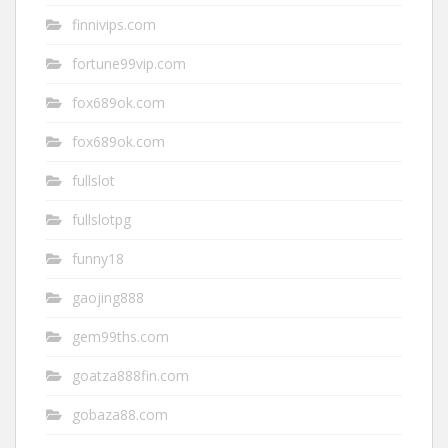
finnivips.com
fortune99vip.com
fox689ok.com
fox689ok.com
fullslot
fullslotpg
funny18
gaojing888
gem99ths.com
goatza888fin.com
gobaza88.com