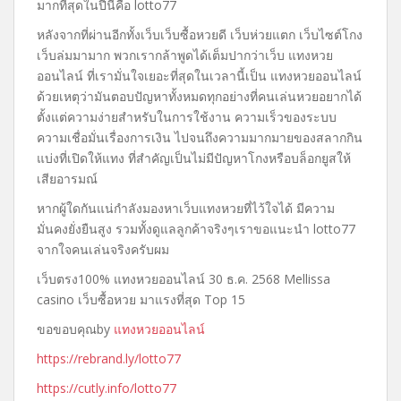
มากที่สุดในปีนี้คือ lotto77
หลังจากที่ผ่านอีกทั้งเว็บเว็บซื้อหวยดี เว็บห่วยแตก เว็บไซต์โกง
เว็บล่มมามาก พวกเรากล้าพูดได้เต็มปากว่าเว็บ แทงหวย
ออนไลน์ ที่เรามั่นใจเยอะที่สุดในเวลานี้เป็น แทงหวยออนไลน์
ด้วยเหตุว่ามันตอบปัญหาทั้งหมดทุกอย่างที่คนเล่นหวยอยากได้
ตั้งแต่ความง่ายสำหรับในการใช้งาน ความเร็วของระบบ
ความเชื่อมั่นเรื่องการเงิน ไปจนถึงความมากมายของสลากกิน
แบ่งที่เปิดให้แทง ที่สำคัญเป็นไม่มีปัญหาโกงหรือบล็อกยูสให้
เสียอารมณ์
หากผู้ใดกันแน่กำลังมองหาเว็บแทงหวยที่ไว้ใจได้ มีความ
มั่นคงยั่งยืนสูง รวมทั้งดูแลลูกค้าจริงๆเราขอแนะนำ lotto77
จากใจคนเล่นจริงครับผม
เว็บตรง100% แทงหวยออนไลน์ 30 ธ.ค. 2568 Mellissa
casino เว็บซื้อหวย มาแรงที่สุด Top 15
ขอขอบคุณby
แทงหวยออนไลน์
https://rebrand.ly/lotto77
https://cutly.info/lotto77