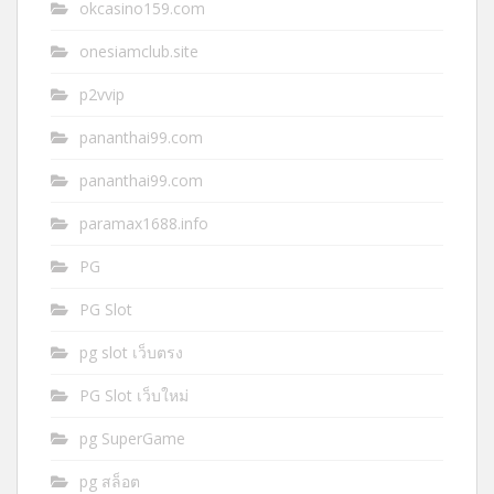
okcasino159.com
onesiamclub.site
p2vvip
pananthai99.com
pananthai99.com
paramax1688.info
PG
PG Slot
pg slot เว็บตรง
PG Slot เว็บใหม่
pg SuperGame
pg สล็อต