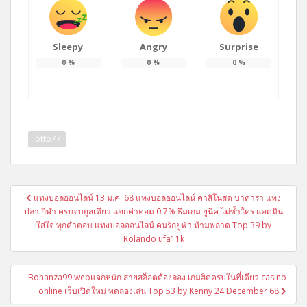
Sleepy
Angry
Surprise
0
%
0
%
0
%
lotto77
แนะแนว
แทงบอลออนไลน์ 13 ม.ค. 68 แทงบอลออนไลน์ คาสิโนสด บาคาร่า แทง
เรื่อง
ปลา กีฬา ครบจบยูสเดียว แจกค่าคอม 0.7% ธีมเกม ยูนีค ไม่ซ้ำใคร แอดมิน
ใส่ใจ ทุกคำตอบ แทงบอลออนไลน์ คนรักยูฟ่า ห้ามพลาด Top 39 by
Rolando ufa11k
Bonanza99 webแจกหนัก สายสล็อตต้องลอง เกมฮิตครบในที่เดียว casino
online เว็บเปิดใหม่ ทดลองเล่น Top 53 by Kenny 24 December 68