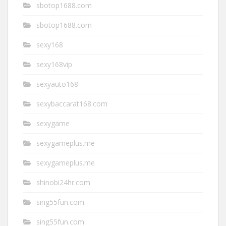
sbotop1688.com
sbotop1688.com
sexy168
sexy168vip
sexyauto168
sexybaccarat168.com
sexygame
sexygameplus.me
sexygameplus.me
shinobi24hr.com
sing55fun.com
sing55fun.com