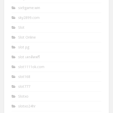
six9game.win
sky2899.com
Slot
Slot Online
slot pg
slot เครดิตฟรี
slot1111ok.com
slot168
slot777
Slotxo
slotxo24hr