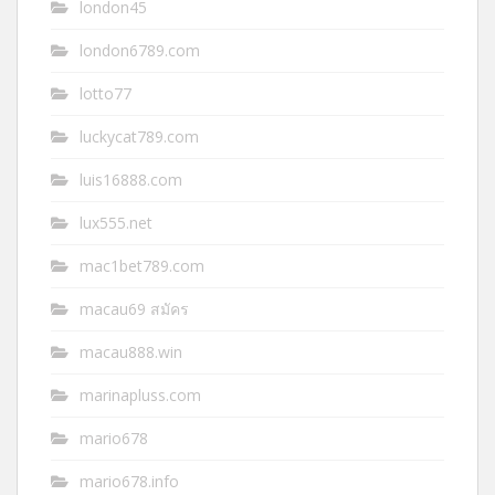
london45
london6789.com
lotto77
luckycat789.com
luis16888.com
lux555.net
mac1bet789.com
macau69 สมัคร
macau888.win
marinapluss.com
mario678
mario678.info