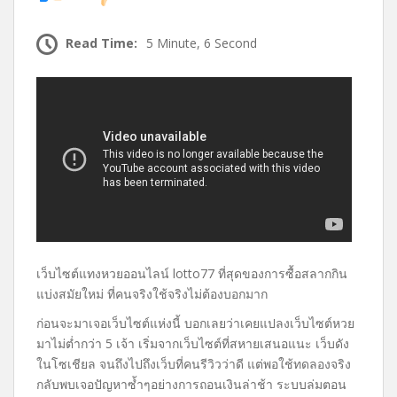
Read Time:
5 Minute, 6 Second
เว็บไซต์แทงหวยออนไลน์ lotto77 ที่สุดของการซื้อสลากกิน
แบ่งสมัยใหม่ ที่คนจริงใช้จริงไม่ต้องบอกมาก
ก่อนจะมาเจอเว็บไซต์แห่งนี้ บอกเลยว่าเคยแปลงเว็บไซต์หวย
มาไม่ต่ำกว่า 5 เจ้า เริ่มจากเว็บไซต์ที่สหายเสนอแนะ เว็บดัง
ในโซเชียล จนถึงไปถึงเว็บที่คนรีวิวว่าดี แต่พอใช้ทดลองจริง
กลับพบเจอปัญหาซ้ำๆอย่างการถอนเงินล่าช้า ระบบล่มตอน