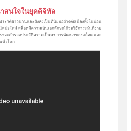
าสนใจในยุคดิจิทัล
ประวัติยาวนานและยังคงเป็นที่นิยมอย่างต่อเนื่องทั้งในบ่อน
ัยใหม่ สล็อตมีความเป็นเอกลักษณ์ด้วยวิธีการเล่นที่ง่าย
 เราจะสำรวจประวัติความเป็นมา การพัฒนาของสล็อต และ
นทั่วโลก