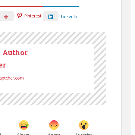
Pinterest
LinkedIn
t Author
er
aptcher.com
Sleepy
Angry
Surprise
d