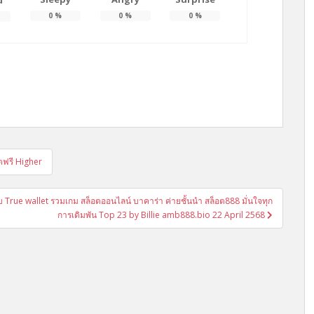
0
%
0
%
0
%
ตฟรี Higher
ับ True wallet รวมเกม สล็อตออนไลน์ บาคาร่า ค่ายชั้นนำ สล็อต888 มั่นใจทุก
การเดิมพัน Top 23 by Billie amb888.bio 22 April 2568