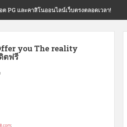
็อต PG และคาสิโนออนไลน์เว็บตรงตลอดเวลา!
Offer you The reality
ิตฟรี
8
88.com
;