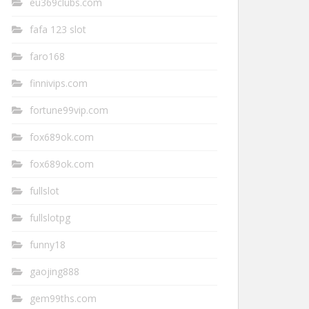
eu369clubs.com
fafa 123 slot
faro168
finnivips.com
fortune99vip.com
fox689ok.com
fox689ok.com
fullslot
fullslotpg
funny18
gaojing888
gem99ths.com