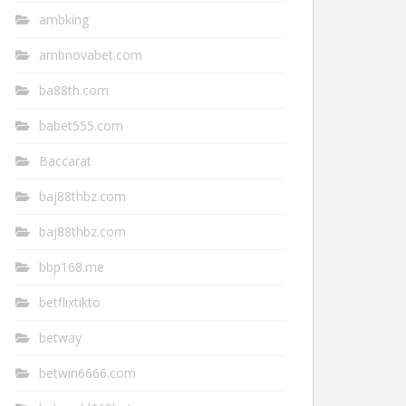
ambking
ambnovabet.com
ba88th.com
babet555.com
Baccarat
baj88thbz.com
baj88thbz.com
bbp168.me
betflixtikto
betway
betwin6666.com