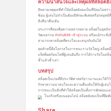
ความน่าสนใจและเหตุผลที่สล็อตยั
มีหลายเหตุผลที่ทำให้สล็อตยังคงเป็นที่นิยมไม่ส
ซ้อน ผู้เล่นไม่จำเป็นต้องมีทักษะพิเศษหรือกลยุทธ์
สิ่งที่น่าตื่นเต้น
ประการที่สองคือความหลากหลาย สล็อตในยุคปัจจุ
วัฒนธรรม
thehulk88 เข้าสู่ระบบ
หรือแม้กระทั่ง
สามารถหาสล็อตที่ตรงใจและสนุกกับมันได้
สุดท้ายนี้คือโอกาสในการชนะรางวัลใหญ่ สล็อตมีก
แจ็คพ็อตก้อนโตที่ผู้เล่นฝันถึง การได้รางวัลในสล
ซ้ำแล้วซ้ำเล่า
บทสรุป
สล็อตเป็นเกมที่มีประวัติศาสตร์ยาวนานและได้
รักษาความน่าสนใจและความตื่นเต้นให้กับผู้เล่น
การชนะเป็นสิ่งที่ทำให้สล็อตเป็นทั้งการพักผ่อนแล
โนจริงหรือบนออนไลน์ สล็อตยังคงเป็นที่ยึด
Share