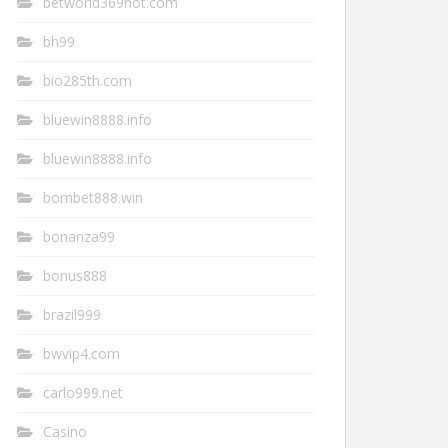
betworld369hot.com
bh99
bio285th.com
bluewin8888.info
bluewin8888.info
bombet888.win
bonanza99
bonus888
brazil999
bwvip4.com
carlo999.net
Casino