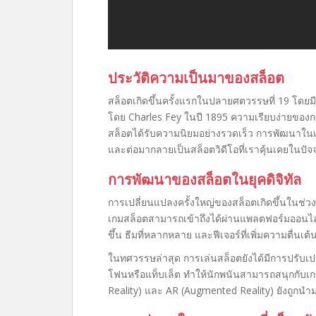
ประวัติความเป็นมาของสล็อต
สล็อตเกิดขึ้นครั้งแรกในปลายศตวรรษที่ 19 โดยมีกา
โดย Charles Fey ในปี 1895 ความเรียบง่ายของก
สล็อตได้รับความนิยมอย่างรวดเร็ว การพัฒนาใน
และต่อมากลายเป็นสล็อตวิดีโอที่เราคุ้นเคยในปัจจ
การพัฒนาของสล็อตในยุคดิจิทัล
การเปลี่ยนแปลงครั้งใหญ่ของสล็อตเกิดขึ้นในช่วง
เกมสล็อตสามารถเข้าถึงได้ผ่านแพลตฟอร์มออนไลน์ 
ขึ้น ธีมที่หลากหลาย และฟีเจอร์ที่เพิ่มความตื่น
ในทศวรรษล่าสุด การเล่นสล็อตยังได้มีการปรับเปล
โฟนหรือแท็บเล็ต ทำให้นักพนันสามารถสนุกกับเกมไ
Reality) และ AR (Augmented Reality) ยังถูกนำมา