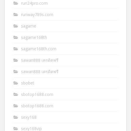
run24pro.com
runway789s.com
sagame
sagame168th
sagame168th.com
sawan888 เครดิตฟรี
sawan888 เครดิตฟรี
sbobet
sbotop1688.com
sbotop1688.com
sexy168
sexy168vip