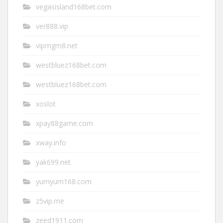
vegasisland168bet.com
ver888.vip
vipmgm8.net
westbluez168bet.com
westbluez168bet.com
xoslot
xpay88game.com
xway.info
yak699.net
yumyum168.com
z5vip.me
zeed1911.com