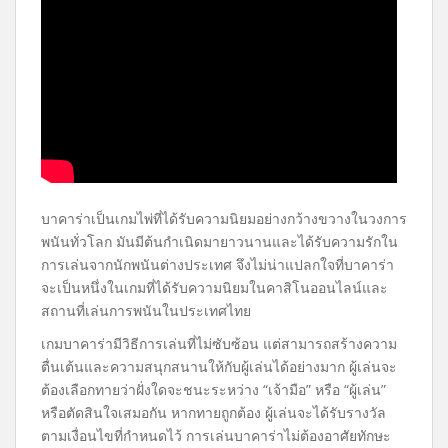
บาคาร่าเป็นเกมไพ่ที่ได้รับความนิยมอย่างกว้างขวางในวงการ
พนันทั่วโลก มันมีต้นกำเนิดมายาวนานและได้รับความรักใน
การเล่นจากนักพนันต่างประเทศ จึงไม่น่าแปลกใจที่บาคาร่า
จะเป็นหนึ่งในเกมที่ได้รับความนิยมในคาสิโนออนไลน์และ
สถานที่เล่นการพนันในประเทศไทย
เกมบาคาร่ามีวิธีการเล่นที่ไม่ซับซ้อน แต่สามารถสร้างความ
ตื่นเต้นและความสนุกสนานให้กับผู้เล่นได้อย่างมาก ผู้เล่นจะ
ต้องเลือกทายว่าฝั่งใดจะชนะระหว่าง “เจ้ามือ” หรือ “ผู้เล่น”
หรือตัดสินใจเสมอกัน หากทายถูกต้อง ผู้เล่นจะได้รับรางวัล
ตามเงื่อนไขที่กำหนดไว้ การเล่นบาคาร่าไม่ต้องอาศัยทักษะ