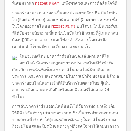
พิเศษมากนัก
rizzbet สมัคร
แต่พึ่งพาดวงและการตัดสินใจที่ดี
บาคาร่าสามารถแบ่งออกเป็นสองประเภทหลักๆ คือ ปันโตบัน
โก (Punto Banco) และเชอมินเดอเฟร์ (Chemin de Fer) ซึ่ง
ในโลกของคาสิโนนั้น
rizzbet สมัคร
ปันโตบันโกเป็นเวอร์ชั่น
ที่ได้รับความนิยมมากที่สุด ปันโตบันโกใช้กฎเกมที่ผู้เล่นทุกคน
ต้องปฏิบัติตาม และการแจกไพ่จะดำเนินการโดยเจ้ามือ
เท่านั้น ทำให้เกมมีความเรียบง่ายและรวดเร็ว
ในประเทศไทย บาคาร่าส่วนใหญ่จะเล่นผ่านคาสิโน
ออนไลน์ นั่นเพราะกฎหมายของประเทศไทยมีข้อจำกัด
เกี่ยวกับการพนันที่แข็งแกร่ง คาสิโนออนไลน์มีข้อดีหลาย
ประการ เช่น ความสะดวกสบายในการเข้าถึง ปัจจุบันมีเจ้ามือ
บาคาร่าออนไลน์หลายเจ้าที่ให้บริการในตลาดไทย ผู้เล่น
สามารถเลือกเล่นผ่านมือถือหรือคอมพิวเตอร์ได้ตลอด 24
ชั่วโมง
การเล่นบาคาร่าผ่านออนไลน์นั้นยังได้รับการพัฒนาเพิ่มเติม
ให้มีฟังก์ชั่นต่างๆ เช่น บาคาร่าสด ซึ่งเป็นการถ่ายทอดสดเกม
จากสถานที่จริง ทำให้ผู้เล่นรู้สึกเหมือนอยู่ในคาสิโนจริง รวม
ถึงยังมีโบนัสและโปรโมชั่นต่างๆ ที่ดึงดูดใจ ทำให้เกมบาคาร่า