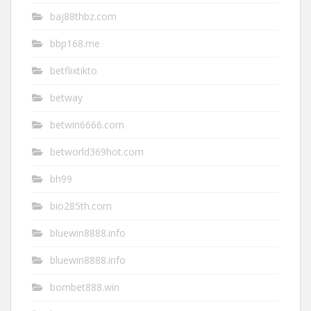
baj88thbz.com
bbp168.me
betflixtikto
betway
betwin6666.com
betworld369hot.com
bh99
bio285th.com
bluewin8888.info
bluewin8888.info
bombet888.win