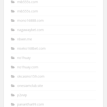
mib555s.com
mib555s.com
mono16888.com
nagawaybet.com
nbwin.me
niseko168bet.com
no1huay
no1huay.com
okcasino159.com
onesiamclub.site
p2vvip
pananthai99.com