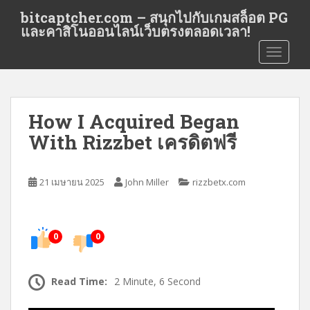
S
bitcaptcher.com – สนุกไปกับเกมสล็อต PG
k
และคาสิโนออนไลน์เว็บตรงตลอดเวลา!
i
TOGGLE
p
t
o
m
How I Acquired Began
a
i
With Rizzbet เครดิตฟรี
n
c
o
21 เมษายน 2025
John Miller
rizzbetx.com
n
t
e
0
0
n
t
Read Time:
2 Minute, 6 Second