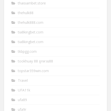
thaisiambet.store
thehulk88
thehulk888.com
tia8kingbet.com
tia8kingbet.com
tkbpgg.com
tookhuay 88 ถูกหวย88
topstar359win.com
Travel
UFA11k
ufa89
ufa9r