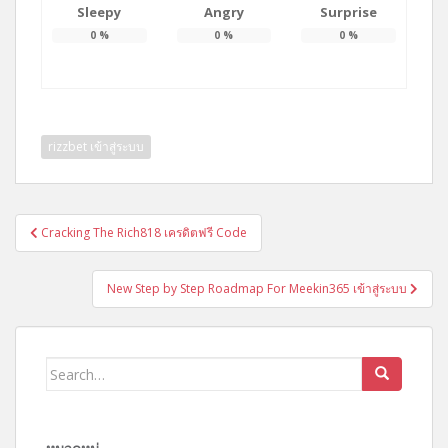
Sleepy
Angry
Surprise
0
%
0
%
0
%
rizzbet เข้าสู่ระบบ
แนะแนว
Cracking The Rich818 เครดิตฟรี Code
เรื่อง
New Step by Step Roadmap For Meekin365 เข้าสู่ระบบ
Search
for: