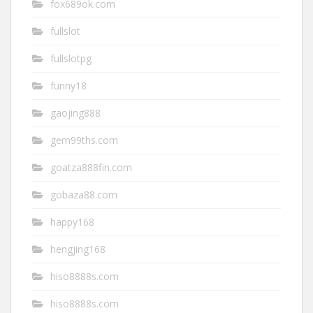
fox689ok.com
fullslot
fullslotpg
funny18
gaojing888
gem99ths.com
goatza888fin.com
gobaza88.com
happy168
hengjing168
hiso8888s.com
hiso8888s.com