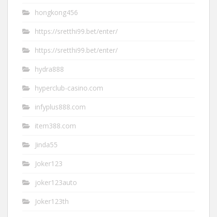
hongkong456
https://sretthi99.bet/enter/
https://sretthi99.bet/enter/
hydra888
hyperclub-casino.com
infyplus888.com
item388.com
Jinda55
Joker123
joker123auto
Joker123th