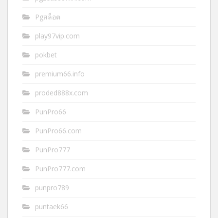
Pgสล็อต
play97vip.com
pokbet
premium66.info
proded888x.com
PunPro66
PunPro66.com
PunPro777
PunPro777.com
punpro789
puntaek66