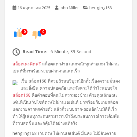
16 พฤษภาคม 2025
John Miller
hengjing168
0
0
Read Time:
6 Minute, 39 Second
สล็อตเครดิตฟรี
สล็อตแตกง่าย แตกหนักทุกค่ายเกม ไม่ผ่าน
เย่นต์ที่มาพร้อมระบบฝาก-ถอนสุดเร็ว
เว็บ สล็อต168 ที่ครบถ้วนบริบูรณ์อีกทั้งเรื่องความมั่นคง
และยั่งยืน ความปลอดภัย และจังหวะได้กำไรแบบจุใจ
สล็อต168
คือคำตอบที่คุณไม่ควรมองข้าม ด้วยคุณลักษณะ
เด่นที่เป็นเว็บไซต์ตรงไม่ผ่านเอเย่นต์ มาพร้อมกับเกมสล็อต
แตกง่ายจากทุกค่ายดัง แล้วก็ระบบฝาก-ถอนอัตโนมัติที่เร็ว
ทำให้ผู้เล่นทุกระดับสามารถเข้าถึงประสบการณ์การเดิมพัน
ที่ราบสดชื่นและก็คุ้มได้อย่างแท้จริง
hengjing168 เว็บตรง ไม่ผ่านเอเย่นต์ มั่นคง ไม่มีอันตราย