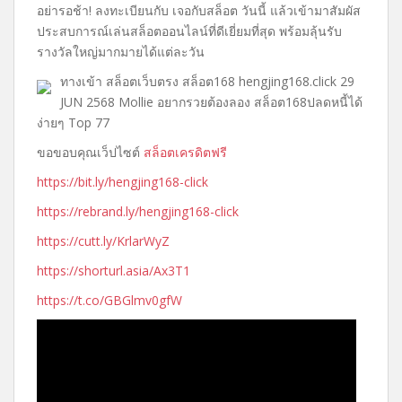
อย่ารอช้า! ลงทะเบียนกับ เจอกับสล็อต วันนี้ แล้วเข้ามาสัมผัส
ประสบการณ์เล่นสล็อตออนไลน์ที่ดีเยี่ยมที่สุด พร้อมลุ้นรับ
รางวัลใหญ่มากมายได้แต่ละวัน
ทางเข้า สล็อตเว็บตรง สล็อต168 hengjing168.click 29
JUN 2568 Mollie อยากรวยต้องลอง สล็อต168ปลดหนี้ได้
ง่ายๆ Top 77
ขอขอบคุณเว็ปไซต์
สล็อตเครดิตฟรี
https://bit.ly/hengjing168-click
https://rebrand.ly/hengjing168-click
https://cutt.ly/KrlarWyZ
https://shorturl.asia/Ax3T1
https://t.co/GBGlmv0gfW