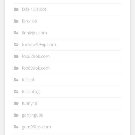
fafa 123 slot
faro168
finnivips.com
fortune99vip.com
fox689ok.com
fox689ok.com
fullslot
fullslotpg
funny18
gaojing888
gem99ths.com