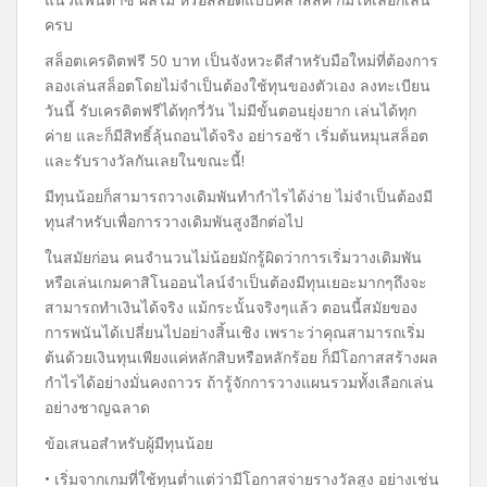
ครบ
สล็อตเครดิตฟรี 50 บาท เป็นจังหวะดีสำหรับมือใหม่ที่ต้องการ
ลองเล่นสล็อตโดยไม่จำเป็นต้องใช้ทุนของตัวเอง ลงทะเบียน
วันนี้ รับเครดิตฟรีได้ทุกวี่วัน ไม่มีขั้นตอนยุ่งยาก เล่นได้ทุก
ค่าย และก็มีสิทธิ์ลุ้นถอนได้จริง อย่ารอช้า เริ่มต้นหมุนสล็อต
และรับรางวัลกันเลยในขณะนี้!
มีทุนน้อยก็สามารถวางเดิมพันทำกำไรได้ง่าย ไม่จำเป็นต้องมี
ทุนสำหรับเพื่อการวางเดิมพันสูงอีกต่อไป
ในสมัยก่อน คนจำนวนไม่น้อยมักรู้ผิดว่าการเริ่มวางเดิมพัน
หรือเล่นเกมคาสิโนออนไลน์จำเป็นต้องมีทุนเยอะมากๆถึงจะ
สามารถทำเงินได้จริง แม้กระนั้นจริงๆแล้ว ตอนนี้สมัยของ
การพนันได้เปลี่ยนไปอย่างสิ้นเชิง เพราะว่าคุณสามารถเริ่ม
ต้นด้วยเงินทุนเพียงแค่หลักสิบหรือหลักร้อย ก็มีโอกาสสร้างผล
กำไรได้อย่างมั่นคงถาวร ถ้ารู้จักการวางแผนรวมทั้งเลือกเล่น
อย่างชาญฉลาด
ข้อเสนอสำหรับผู้มีทุนน้อย
• เริ่มจากเกมที่ใช้ทุนต่ำแต่ว่ามีโอกาสจ่ายรางวัลสูง อย่างเช่น