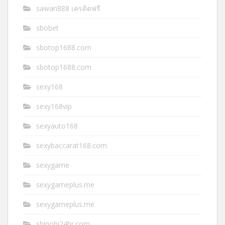
sawan888 เครดิตฟรี
sbobet
sbotop1688.com
sbotop1688.com
sexy168
sexy168vip
sexyauto168
sexybaccarat168.com
sexygame
sexygameplus.me
sexygameplus.me
shinobi24hr.com