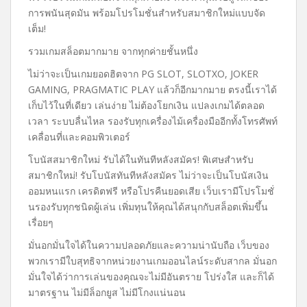
การพนันสุดมัน พร้อมโปรโมชั่นสำหรับสมาชิกใหม่แบบจัด
เต็ม!
รวมเกมสล็อตมากมาย จากทุกค่ายชั้นหนึ่ง
ไม่ว่าจะเป็นเกมยอดฮิตจาก PG SLOT, SLOTXO, JOKER
GAMING, PRAGMATIC PLAY แล้วก็อีกมากมาย ตรงนี้เราได้
เก็บไว้ในที่เดียว เล่นง่าย ไม่ต้องโยกเงิน แปลงเกมได้ตลอด
เวลา ระบบลื่นไหล รองรับทุกเครื่องไม้เครื่องมืออีกทั้งโทรศัพท์
เคลื่อนที่และคอมพิวเตอร์
โบนัสสมาชิกใหม่ รับได้ในทันทีหลังสมัคร! พิเศษสำหรับ
สมาชิกใหม่! รับโบนัสทันทีหลังสมัคร ไม่ว่าจะเป็นโบนัสเงิน
ออมหนแรก เครดิตฟรี หรือโปรคืนยอดเสีย เว็บเรามีโปรโมชั่
นรองรับทุกชนิดผู้เล่น เพิ่มทุนให้คุณได้สนุกกับสล็อตเพิ่มขึ้น
เรื่อยๆ
มั่นอกมั่นใจได้ในความปลอดภัยและความน่านับถือ เว็บของ
พวกเรามีใบสุทธิจากหน่วยงานเกมออนไลน์ระดับสากล มั่นอก
มั่นใจได้ว่าการเล่นของคุณจะไม่มีอันตราย โปร่งใส และก็ได้
มาตรฐาน ไม่มีล็อกยูส ไม่มีโกงแน่นอน