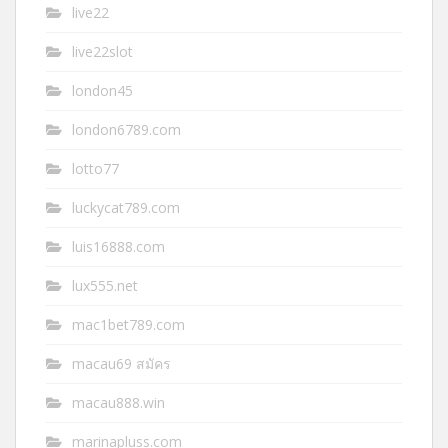
live22
live22slot
london45
london6789.com
lotto77
luckycat789.com
luis16888.com
lux555.net
mac1bet789.com
macau69 สมัคร
macau888.win
marinapluss.com