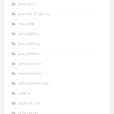
puntaek77
puss888 เข้าสู่ระบบ
Pussy888
pussy888fun
pussy888play
pussy888win
ramclubx.com
ramclubx.com
RENO88WIN.COM
rich818
rich8188.com
rich8188.net