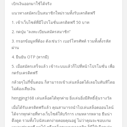
เบิกเงินออกมาใช้ได้จริง
แนวทางสมัครเป็นสมาชิกใหม่รวมทั้งรับเครดิตฟรี
1. เข้าเว็บไซต์ที่มีโปรโมชั่นเครดิตฟรี 50 บาท
2. กดปุ่ม “ลงทะเบียนสมัครสมาชิก”
3. กรอกข้อมูลที่ต้อง ดังเช่นว่า เบอร์โทรศัพท์ รวมทั้งตั้งรหัส
ผ่าน
4. ยืนยัน OTP (หากมี)
5. เมื่อสมัครเสร็จแล้ว เข้าระบบแล้วก็ไปที่หน้าโปรโมชั่น เพื่อ
กดรับเครดิตฟรี
กล้วยๆไม่กี่ขั้นตอน ก็สามารถเข้าเล่นสล็อตได้เลยในทันทีโดย
ไม่ต้องเสียเงิน
hengjing168 เล่นสล็อตได้ทุกค่าย ยิ่งเล่นยิ่งมีสิทธิ์ลุ้นรางวัล
เมื่อได้รับเครดิตฟรีแล้ว คุณสามารถนำไปเล่นสล็อตออนไลน์
ได้จากทุกค่ายที่ทางเว็บไซต์ให้บริการ เกมหลากหลาย ธีมน่า
ดึงดูด รวมทั้งโบนัสแตกง่ายคอยคุณอยู่ ไม่ว่าคุณจะชอบเกม
แนวแฟนตาซี ผลไม้ หรือสล็อตแบบคลาสสิค ก็มีให้เลือกเล่น