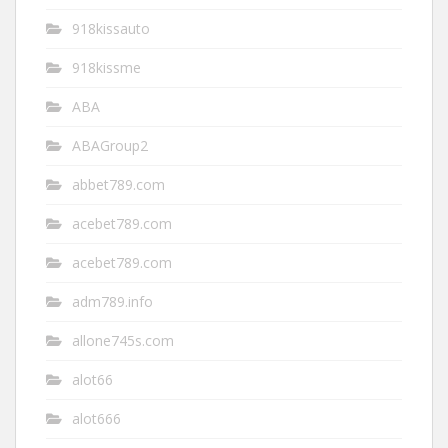
918kissauto
918kissme
ABA
ABAGroup2
abbet789.com
acebet789.com
acebet789.com
adm789.info
allone745s.com
alot66
alot666