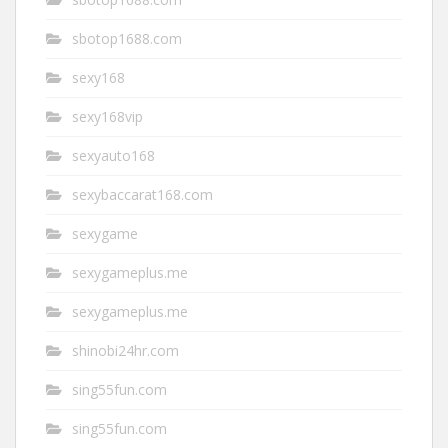
sbotop1688.com
sexy168
sexy168vip
sexyauto168
sexybaccarat168.com
sexygame
sexygameplus.me
sexygameplus.me
shinobi24hr.com
sing55fun.com
sing55fun.com