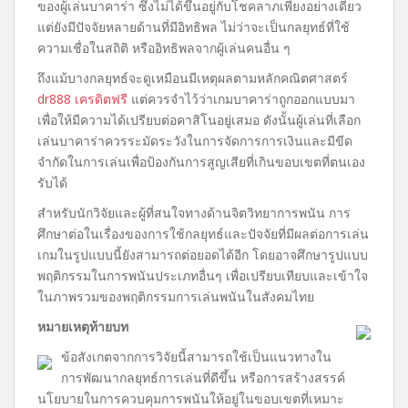
ของผู้เล่นบาคาร่า ซึ่งไม่ได้ขึ้นอยู่กับโชคลาภเพียงอย่างเดียว
แต่ยังมีปัจจัยหลายด้านที่มีอิทธิพล ไม่ว่าจะเป็นกลยุทธ์ที่ใช้
ความเชื่อในสถิติ หรืออิทธิพลจากผู้เล่นคนอื่น ๆ
ถึงแม้บางกลยุทธ์จะดูเหมือนมีเหตุผลตามหลักคณิตศาสตร์
dr888 เครดิตฟรี
แต่ควรจำไว้ว่าเกมบาคาร่าถูกออกแบบมา
เพื่อให้มีความได้เปรียบต่อคาสิโนอยู่เสมอ ดังนั้นผู้เล่นที่เลือก
เล่นบาคาร่าควรระมัดระวังในการจัดการการเงินและมีขีด
จำกัดในการเล่นเพื่อป้องกันการสูญเสียที่เกินขอบเขตที่ตนเอง
รับได้
สำหรับนักวิจัยและผู้ที่สนใจทางด้านจิตวิทยาการพนัน การ
ศึกษาต่อในเรื่องของการใช้กลยุทธ์และปัจจัยที่มีผลต่อการเล่น
เกมในรูปแบบนี้ยังสามารถต่อยอดได้อีก โดยอาจศึกษารูปแบบ
พฤติกรรมในการพนันประเภทอื่นๆ เพื่อเปรียบเทียบและเข้าใจ
ในภาพรวมของพฤติกรรมการเล่นพนันในสังคมไทย
หมายเหตุท้ายบท
ข้อสังเกตจากการวิจัยนี้สามารถใช้เป็นแนวทางใน
การพัฒนากลยุทธ์การเล่นที่ดีขึ้น หรือการสร้างสรรค์
นโยบายในการควบคุมการพนันให้อยู่ในขอบเขตที่เหมาะ