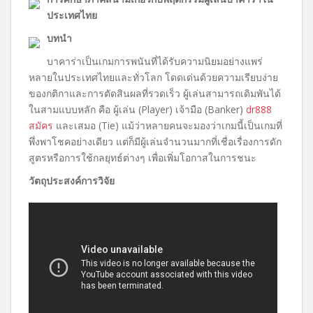
ประเทศไทย
บทนำ
บาคาร่าเป็นเกมการพนันที่ได้รับความนิยมอย่างแพร่
หลายในประเทศไทยและทั่วโลก โดดเด่นด้วยความเรียบง่าย
ของกติกาและการตัดสินผลที่รวดเร็ว ผู้เล่นสามารถเดิมพันได้
ในสามแบบหลัก คือ ผู้เล่น (Player) เจ้ามือ (Banker)
dr888
สมัคร
และเสมอ (Tie) แม้ว่าหลายคนจะมองว่าเกมนี้เป็นเกมที่
พึ่งพาโชคอย่างเดียว แต่ก็มีผู้เล่นจำนวนมากที่เชื่อเรื่องการดัก
สูตรหรือการใช้กลยุทธ์ต่างๆ เพื่อเพิ่มโอกาสในการชนะ
วัตถุประสงค์การวิจัย