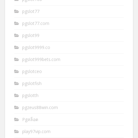
pgslot77
pgslot77.com
pgslot99
pgslot9999.co
pgslot999bets.com
pgslotceo
pgslotfish
pgslotth
pgzeus88win.com
Pgสล็อต
play97vip.com