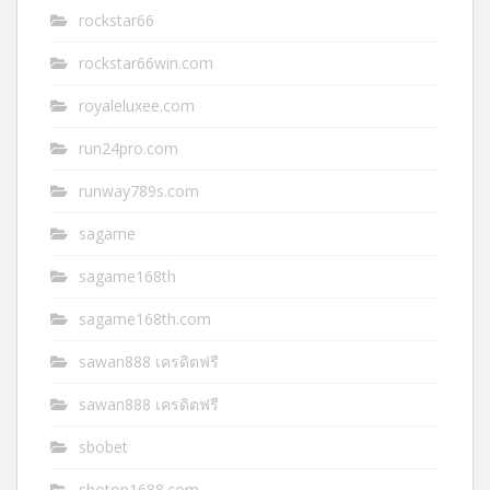
rockstar66
rockstar66win.com
royaleluxee.com
run24pro.com
runway789s.com
sagame
sagame168th
sagame168th.com
sawan888 เครดิตฟรี
sawan888 เครดิตฟรี
sbobet
sbotop1688.com