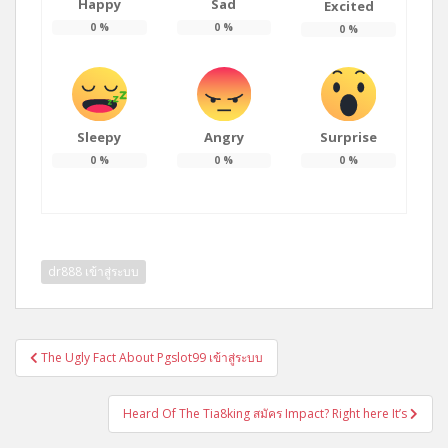
Happy
Sad
Excited
0
%
0
%
0
%
Sleepy
Angry
Surprise
0
%
0
%
0
%
dr888 เข้าสู่ระบบ
แนะแนว
The Ugly Fact About Pgslot99 เข้าสู่ระบบ
เรื่อง
Heard Of The Tia8king สมัคร Impact? Right here It’s