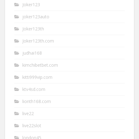
Joker123
joker123auto
Joker123th
Joker123th.com
judhai168
kimchibetbet.com
kitti999vip.com
ktv4sd.com
lionth168.com
live22
live22slot
london45