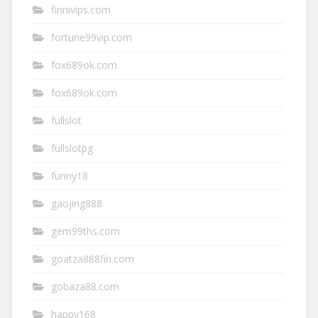
finnivips.com
fortune99vip.com
fox689ok.com
fox689ok.com
fullslot
fullslotpg
funny18
gaojing888
gem99ths.com
goatza888fin.com
gobaza88.com
happy168