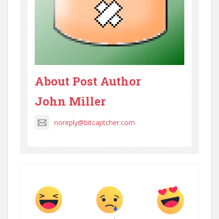
About Post Author
John Miller
noreply@bitcaptcher.com