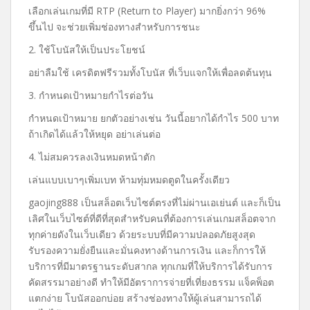
เลือกเล่นเกมที่มี RTP (Return to Player) มากยิ่งกว่า 96%
ขึ้นไป จะช่วยเพิ่มช่องทางสำหรับการชนะ
2. ใช้โบนัสให้เป็นประโยชน์
อย่าลืมใช้ เครดิตฟรีรวมทั้งโบนัส ที่เว็บแจกให้เพื่อลดต้นทุน
3. กำหนดเป้าหมายกำไรต่อวัน
กำหนดเป้าหมาย ยกตัวอย่างเช่น วันนี้อยากได้กำไร 500 บาท
ถ้าเกิดได้แล้วให้หยุด อย่าเล่นต่อ
4. ไม่สมควรลงเงินหมดหน้าตัก
เล่นแบบเบาๆเพิ่มเบท ห้ามทุ่มหมดตูดในครั้งเดียว
gaojing888 เป็นสล็อตเว็บไซต์ตรงที่ไม่ผ่านเอเย่นต์ และก็เป็น
เลิศในเว็บไซต์ที่ดีที่สุดสำหรับคนที่ต้องการเล่นเกมสล็อตจาก
ทุกค่ายดังในเว็บเดียว ด้วยระบบที่มีความปลอดภัยสูงสุด
รับรองความยั่งยืนและมั่นคงทางด้านการเงิน และก็การให้
บริการที่มีมาตรฐานระดับสากล ทุกเกมที่ให้บริการได้รับการ
คัดสรรมาอย่างดี ทำให้มีอัตราการจ่ายที่เที่ยงธรรม แจ็คพ็อต
แตกง่าย โบนัสออกบ่อย สร้างช่องทางให้ผู้เล่นสามารถได้