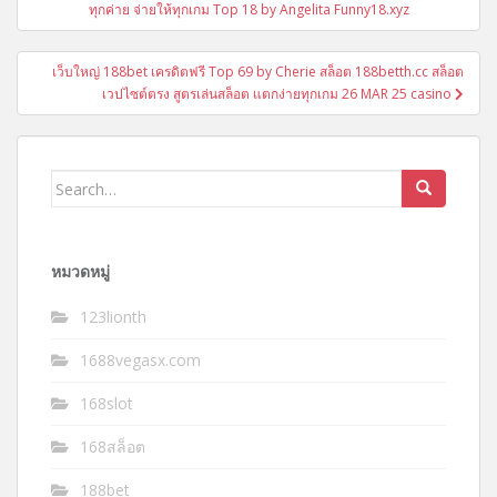
ทุกค่าย จ่ายให้ทุกเกม Top 18 by Angelita Funny18.xyz
เว็บใหญ่ 188bet เครดิตฟรี Top 69 by Cherie สล็อต 188betth.cc สล็อต
เวปไซต์ตรง สูตรเล่นสล็อต แตกง่ายทุกเกม 26 MAR 25 casino
Search
for:
หมวดหมู่
123lionth
1688vegasx.com
168slot
168สล็อต
188bet