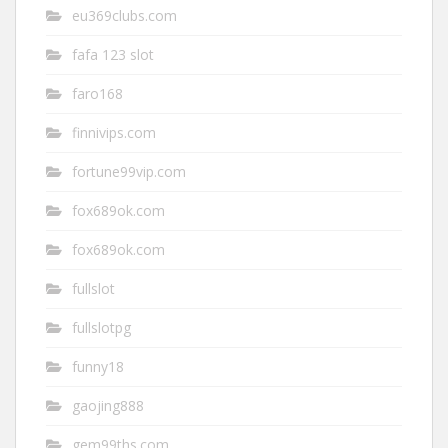
eu369clubs.com
fafa 123 slot
faro168
finnivips.com
fortune99vip.com
fox689ok.com
fox689ok.com
fullslot
fullslotpg
funny18
gaojing888
gem99ths.com