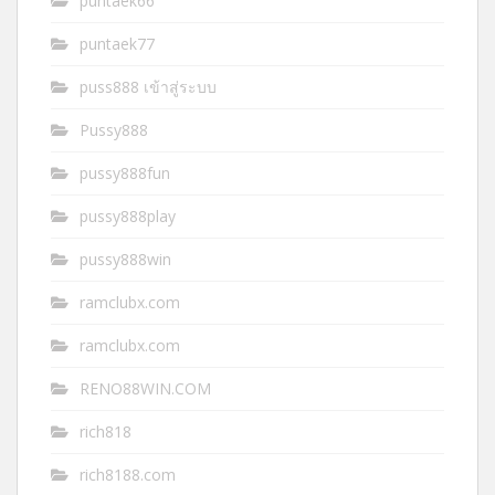
puntaek66
puntaek77
puss888 เข้าสู่ระบบ
Pussy888
pussy888fun
pussy888play
pussy888win
ramclubx.com
ramclubx.com
RENO88WIN.COM
rich818
rich8188.com