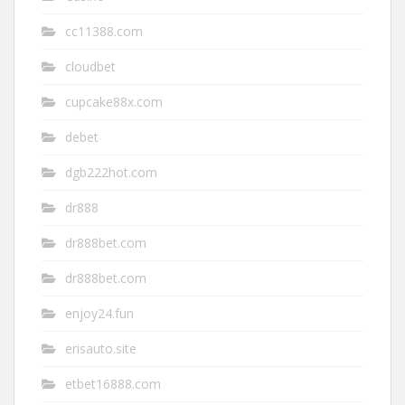
cc11388.com
cloudbet
cupcake88x.com
debet
dgb222hot.com
dr888
dr888bet.com
dr888bet.com
enjoy24.fun
erisauto.site
etbet16888.com