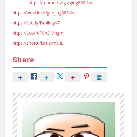
https://rebrand.ly/gaojing888-live
https://wow.in.th/gaojing888-live
https://cutt.ly/De4kIqw7
https://t.co/r0T0nDMhgm
https://shorturl.asia/m5iJE
Share