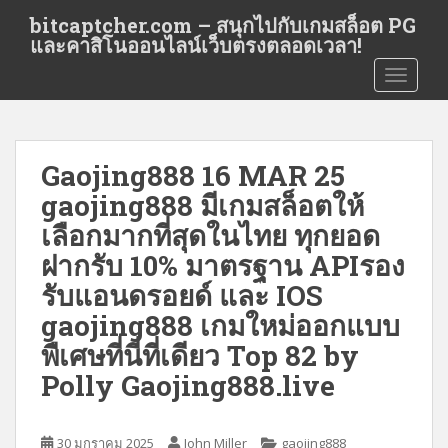
S
bitcaptcher.com – สนุกไปกับเกมสล็อต PG
k
และคาสิโนออนไลน์เว็บตรงตลอดเวลา!
i
TOGGLE
p
t
o
m
Gaojing888 16 MAR 25
a
i
gaojing888 มีเกมสล็อตให้
n
เลือกมากที่สุดในไทย ทุกยอด
c
ฝากรับ 10% มาตรฐาน APIรอง
o
n
รับแอนดรอยด์ และ IOS
t
gaojing888 เกมใหม่ออกแบบ
e
พืเศษที่นี่ที่เดียว Top 82 by
n
Polly Gaojing888.live
t
30 มกราคม 2025
John Miller
gaojing888