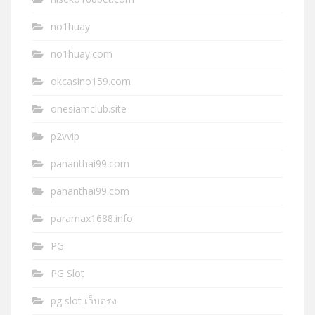
no1huay
no1huay.com
okcasino159.com
onesiamclub.site
p2vvip
pananthai99.com
pananthai99.com
paramax1688.info
PG
PG Slot
pg slot เว็บตรง