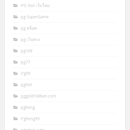
PG Slot เว็บใหม่
pg SuperGame
pg สล็อต
pg เว็บตรง
pg168
pg77
Pg99
pgfish
pggold168bet.com
pgheng
Pgheng99
pgjoker auto