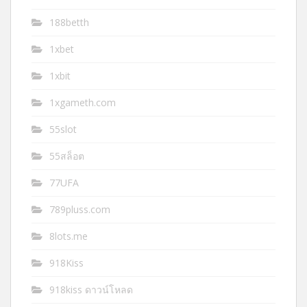
188betth
1xbet
1xbit
1xgameth.com
55slot
55สล็อต
77UFA
789pluss.com
8lots.me
918Kiss
918kiss ดาวน์โหลด