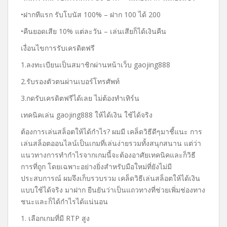
•ฝากทีแรก รับโบนัส 100% – ฝาก 100 ได้ 200
•คืนยอดเสีย 10% แต่ละวัน – เล่นเสียก็ได้เงินคืน
เงื่อนไขการรับเครดิตฟรี
1.ลงทะเบียนเป็นสมาชิกผ่านหน้าเว็บ gaojing888
2.รับรองตัวตนผ่านเบอร์โทรศัพท์
3.กดรับเครดิตฟรีได้เลย ไม่ต้องทำเทิร์น
เทคนิคเล่น gaojing888 ให้ได้เงิน ใช้ได้จริง
ต้องการเล่นสล็อตให้ได้กำไร? ผมมี เคล็ดวิธีดีๆมาชี้แนะ การ
เล่นสล็อตออนไลน์เป็นเกมที่เล่นง่ายรวมทั้งสนุกสนาน แต่ว่า
แนวทางการทำกำไรจากเกมนี้จะต้องอาศัยเทคนิคและก็วิธี
การที่ถูก โดยเฉพาะอย่างยิ่งสำหรับมือใหม่ที่ยังไม่มี
ประสบการณ์ ผมจึงเก็บรวบรวม เคล็ดวิธีเล่นสล็อตให้ได้เงิน
แบบใช้ได้จริง มาฝาก ยืนยันว่าเป็นแถวทางที่ช่วยเพิ่มช่องทาง
ชนะและก็ได้กำไรได้แน่นอน
1. เลือกเกมที่มี RTP สูง