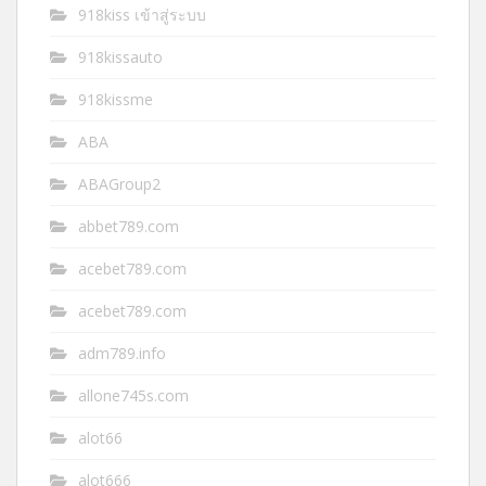
918kiss เข้าสู่ระบบ
918kissauto
918kissme
ABA
ABAGroup2
abbet789.com
acebet789.com
acebet789.com
adm789.info
allone745s.com
alot66
alot666