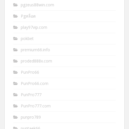
pgzeus88win.com
Pgสล็อต
play97vip.com
pokbet
premium66.info
proded888x.com
PunPro66
PunPro66.com
PunPro777
PunPro777.com
punpro789
puntaek66