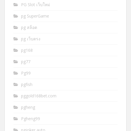
PG Slot เว็บใหม่
pg SuperGame
pg สล็อต
pg เว็บตรง
pg168
pg77
Pg99
pgfish
pggold168bet.com
pgheng
Pgheng99
pgjoker auto