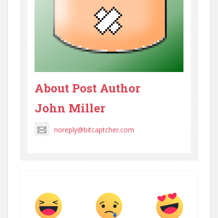
About Post Author
John Miller
noreply@bitcaptcher.com