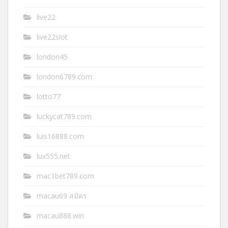
live22
live22slot
london45
london6789.com
lotto77
luckycat789.com
luis16888.com
lux555.net
mac1bet789.com
macau69 สมัคร
macau888.win