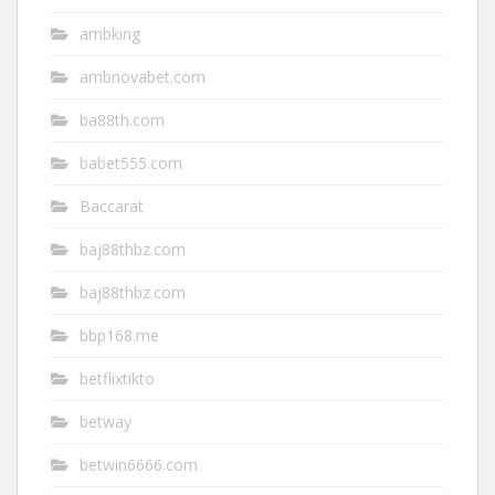
ambking
ambnovabet.com
ba88th.com
babet555.com
Baccarat
baj88thbz.com
baj88thbz.com
bbp168.me
betflixtikto
betway
betwin6666.com