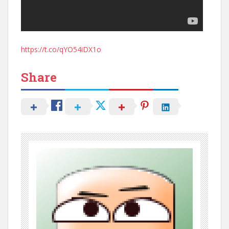
https://t.co/qYO54iDX1o
Share