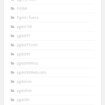
PGSlot
Pgslot เว็บตรง
pgslot168
pgslot77
pgslot77.com
pgslot99
pgslot9999.co
pgslot999bets.com
pgslotceo
pgslotfish
pgslotth