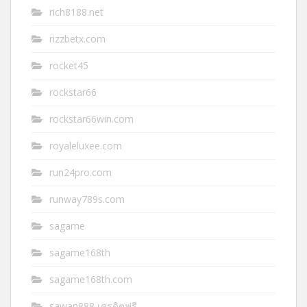
rich8188.net
rizzbetx.com
rocket45
rockstar66
rockstar66win.com
royaleluxee.com
run24pro.com
runway789s.com
sagame
sagame168th
sagame168th.com
sawan888 เครดิตฟรี