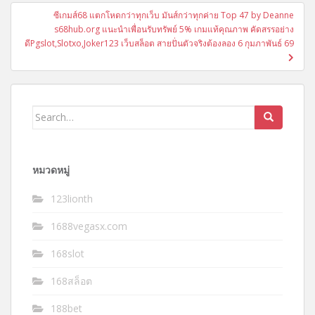
ซีเกมส์68 แตกโหดกว่าทุกเว็บ มันส์กว่าทุกค่าย Top 47 by Deanne
s68hub.org แนะนำเพื่อนรับทรัพย์ 5% เกมแท้คุณภาพ คัดสรรอย่าง
ดีPgslot,Slotxo,Joker123 เว็บสล็อต สายปั่นตัวจริงต้องลอง 6 กุมภาพันธ์ 69
Search
for:
หมวดหมู่
123lionth
1688vegasx.com
168slot
168สล็อต
188bet