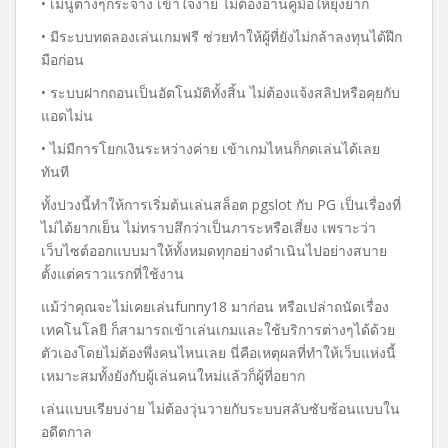
• เมนูต่างๆกระจ่าง เข้าใจง่าย ไม่ต้องอ่านคู่มือให้ยุ่งยาก
• มีระบบทดลองเล่นเกมฟรี ช่วยทำให้ผู้ที่ยังไม่กล้าลงทุนได้ฝึก
มือก่อน
• ระบบฝากถอนเป็นอัตโนมัติทั้งสิ้น ไม่ต้องแจ้งสลิปหรือคุยกับ
แอดไม่น
• ไม่มีการโยกเงินระหว่างค่าย เข้าเกมไหนก็กดเล่นได้เลย
ทันที
ทั้งปวงนี้ทำให้การเริ่มต้นเล่นสล็อต pgslot กับ PG เป็นเรื่องที่
ไม่ได้ยากเย็น ไม่ทราบสึกว่าเป็นภาระหรือเสี่ยง เพราะว่า
เว็บไซต์ออกแบบมาให้ทั้งหมดทุกอย่างดำเนินไปอย่างสบาย
ตั้งแต่คราวแรกที่ใช้งาน
แม้ว่าคุณจะไม่เคยเล่นfunny18 มาก่อน หรือเปล่าถนัดเรื่อง
เทคโนโลยี ก็สามารถเข้าเล่นเกมและใช้บริการต่างๆได้ด้วย
ตัวเองโดยไม่ต้องพึ่งคนไหนเลย นี่คือเหตุผลที่ทำให้เว็บแห่งนี้
เหมาะสมทั้งยังกับผู้เล่นคนใหม่แล้วก็ผู้ที่อยาก
เล่นแบบเรียบง่าย ไม่ต้องวุ่นวายกับระบบสลับซับซ้อนแบบใน
อดีตกาล