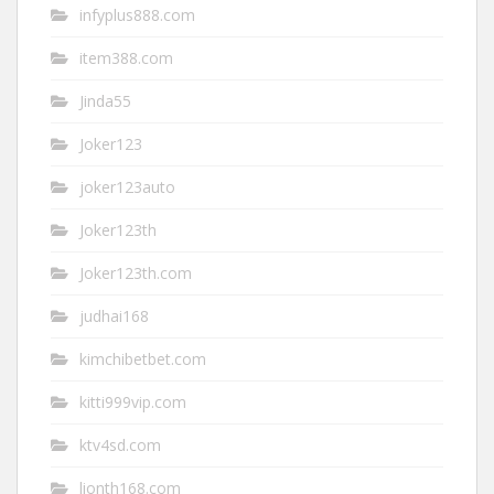
infyplus888.com
item388.com
Jinda55
Joker123
joker123auto
Joker123th
Joker123th.com
judhai168
kimchibetbet.com
kitti999vip.com
ktv4sd.com
lionth168.com