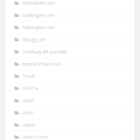
thehulk888.com
tia8kingbet.com
tia8kingbet.com
tkbpgg.com
tookhuay 88 ถูกหวย88
topstar359win.com
Travel
UFA11k
ufa89
ufa9r
ufabet
ufam11.com