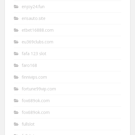
enjoy24.fun
erisauto.site
etbet16888.com
eu369clubs.com
fafa 123 slot
faro168
finnivips.com
fortune99vip.com
fox689ok.com
fox689ok.com
fullslot