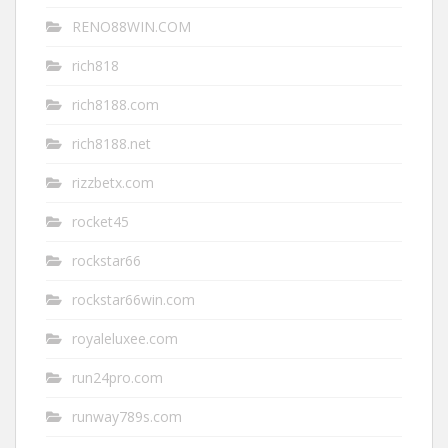
RENO88WIN.COM
rich818
rich8188.com
rich8188.net
rizzbetx.com
rocket45
rockstar66
rockstar66win.com
royaleluxee.com
run24pro.com
runway789s.com