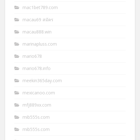
mac1bet789.com
macau69 สมัคร
macau888.win
marinapluss.com
mario678
mario678.info
meekin365day.com
mexicanoo.com
mfj889xx.com
mib555s.com
mib555s.com