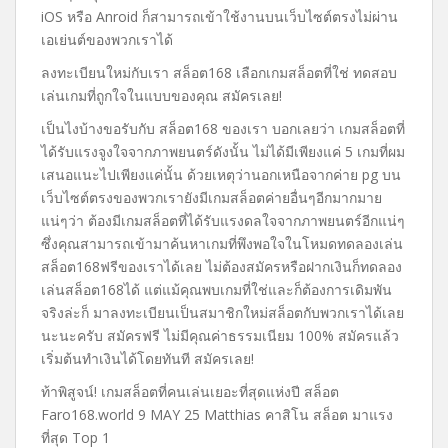
iOS หรือ Anroid ก็สามารถเข้าใช้งานบนเว็บไซต์ตรงไม่ผ่าน
เอเย่นต์ของพวกเราได้
ลงทะเบียนใหม่กับเรา สล็อต168 เลือกเกมสล็อตที่ใช่ ทดสอบ
เล่นเกมที่ถูกใจในแบบของคุณ สมัครเลย!
เป็นไงบ้างขอรับกับ สล็อต168 ของเรา บอกเลยว่า เกมสล็อตที่
ได้รับแรงจูงใจจากภาพยนตร์ดังนั้น ไม่ได้มีเพียงแค่ 5 เกมที่ผม
เสนอแนะไปเพียงแค่นั้น ด้วยเหตุว่านอกเหนือจากค่าย pg บน
เว็บไซต์ตรงของพวกเรายังมีเกมสล็อตค่ายอื่นๆอีกมากมาย
แน่ๆว่า ต้องมีเกมสล็อตที่ได้รับแรงดลใจจากภาพยนตร์อีกแน่ๆ
ซึ่งคุณสามารถเข้ามาค้นหาเกมที่พึงพอใจในโหมดทดลองเล่น
สล็อต168ฟรีของเราได้เลย ไม่ต้องสมัครหรือฝากเงินก็ทดลอง
เล่นสล็อต168ได้ แต่แม้คุณพบเกมที่ใช่และก็ต้องการเดิมพัน
จริงล่ะก็ มาลงทะเบียนเป็นสมาชิกใหม่สล็อตกับพวกเราได้เลย
นะนะครับ สมัครฟรี ไม่มีคุณค่าธรรมเนียม 100% สมัครแล้ว
เริ่มต้นทำเงินได้โดยทันที สมัครเลย!
ท้าพิสูจน์! เกมสล็อตที่คนเล่นเยอะที่สุดแห่งปี สล็อต
Faro168.world 9 MAY 25 Matthias คาสิโน สล็อต มาแรง
ที่สุด Top 1