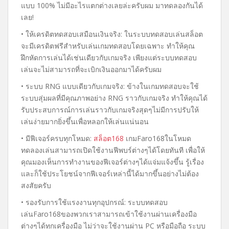
แบบ 100% ไม่มีอะไรแตกต่างเลยล่ะครับผม มาทดลองกันได้
เลย!
• ให้เครดิตทดสอบเสมือนเงินจริง: ในระบบทดสอบเล่นสล็อต
จะมีเครดิตฟรีสำหรับเล่นเกมทดสอบโดยเฉพาะ ทำให้คุณ
ฝึกหัดการเล่นได้เช่นเดียวกับเกมจริง เพียงแต่ระบบทดสอบ
เล่นจะไม่สามารถที่จะเบิกเงินออกมาได้ครับผม
• ระบบ RNG แบบเดียวกับเกมจริง: ข้างในเกมทดสอบจะใช้
ระบบสุ่มผลที่มีคุณภาพอย่าง RNG ราวกับเกมจริง ทำให้คุณได้
รับประสบการณ์การเล่นราวกับเกมจริงสุดๆไม่มีการปรับให้
เล่นง่ายมากยิ่งขึ้นเพื่อหลอกให้เล่นแน่นอน
• มีฟีเจอร์ครบทุกโหมด:
สล็อต168
เกมFaro168ในโหมด
ทดลองเล่นสามารถเปิดใช้งานฟีพบร์ต่างๆได้โดยทันที เพื่อให้
คุณมองเห็นการทำงานของฟีเจอร์ต่างๆได้แจ่มแจ้งขึ้น รู้เรื่อง
และก็ใช้ประโยชน์จากฟีเจอร์เหล่านี้ได้มากขึ้นอย่างไม่ต้อง
สงสัยครับ
• รองรับการใช้แรงงานทุกอุปกรณ์: ระบบทดสอบ
เล่นFaro168ของพวกเราสามารถเข้าใช้งานผ่านเครื่องมือ
ต่างๆได้ทุกเครื่องมือ ไม่ว่าจะใช้งานผ่าน PC หรือมือถือ ระบบ