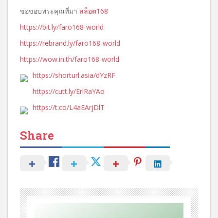
ขอขอบพระคุณที่มา
สล็อต168
https://bit.ly/faro168-world
https://rebrand.ly/faro168-world
https://wow.in.th/faro168-world
https://shorturl.asia/dYzRF
https://cutt.ly/ErlRaYAo
https://t.co/L4aEArjDlT
Share