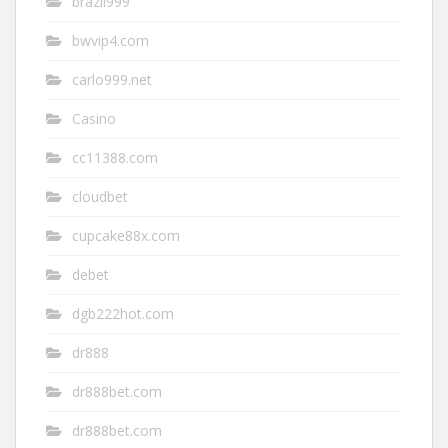
brazil999
bwvip4.com
carlo999.net
Casino
cc11388.com
cloudbet
cupcake88x.com
debet
dgb222hot.com
dr888
dr888bet.com
dr888bet.com