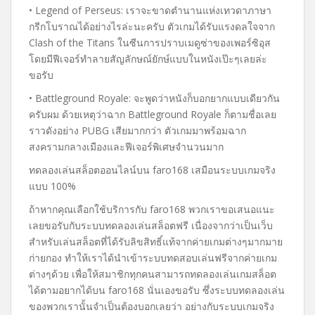
• Legend of Perseus: เราจะขาดตำนานแห่งเทวดาภาษา
กรีกโบราณได้อย่างไรล่ะนะครับ ตัวเกมได้รับแรงดลใจจาก
Clash of the Titans ในซีนการปราบเมดูซ่าของเพอร์ซิอุส
โดยมีฟีเจอร์ทำลายสัญลักษณ์ยักษ์แบบในหนังเป๊ะๆเลยล่ะ
ขอรับ
• Battleground Royale: จะพูดว่าหนังก็บอกยากแบบเดียวกัน
ครับผม ด้วยเหตุว่าฉาก Battleground Royale ก็ตามชื่อเลย
ราวดังอย่าง PUBG เสียมากกว่า ตัวเกมมาพร้อมฉาก
สงครามกลางเมืองและฟีเจอร์พิเศษจำนวนมาก
ทดลองเล่นสล็อตออนไลน์บน faro168 เสมือนระบบเกมจริง
แบบ 100%
ถ้าหากคุณเลือกใช้บริการกับ faro168 พวกเราขอเสนอแนะ
เลยขอรับกับระบบทดลองเล่นสล็อตฟรี เนื่องจากว่าเป็นเว็บ
สำหรับเล่นสล็อตที่ได้รับลิขสิทธิ์แท้จากค่ายเกมต่างๆมากมาย
ก่ายกอง ทำให้เราได้นำเข้าระบบทดสอบเล่นฟรีจากค่ายเกม
ต่างๆด้วย เพื่อให้สมาชิกทุกคนสามารถทดลองเล่นเกมสล็อต
ได้ตามอยากได้บน faro168 นั่นเองขอรับ ซึ่งระบบทดลองเล่น
ของพวกเรานั้นจำเป็นต้องบอกเลยว่า อย่างกับระบบเกมจริง