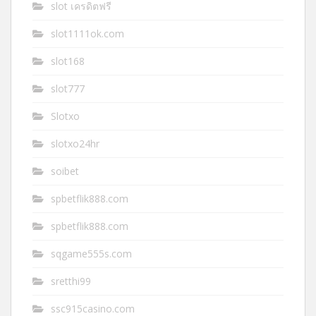
slot เครดิตฟรี
slot1111ok.com
slot168
slot777
Slotxo
slotxo24hr
soibet
spbetflik888.com
spbetflik888.com
sqgame555s.com
sretthi99
ssc915casino.com