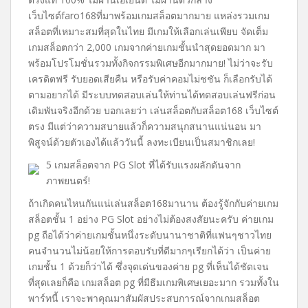
เว็บไซต์faro168ที่มาพร้อมเกมสล็อตมากมาย แหล่งรวมเกม
สล็อตที่เหมาะสมที่สุดในไทย มีเกมให้เลือกเล่นเพียบ จัดเต็ม
เกมสล็อตกว่า 2,000 เกมจากค่ายเกมชั้นนำสุดยอดมาก มา
พร้อมโปรโมชั่นรวมทั้งกิจกรรมพิเศษอีกมากมาย! ไม่ว่าจะรับ
เครดิตฟรี รับยอดเสียคืน หรือรับค่าคอมไม่ชชัน ก็เลือกรับได้
ตามอยากได้ มีระบบทดสอบเล่นให้ท่านได้ทดสอบเล่นฟรีก่อน
เดิมพันจริงอีกด้วย บอกเลยว่า เล่นสล็อตกับสล็อต168 เว็บไซต์
ตรง มีแต่ว่าความสบายแล้วก็ความสนุกสนานแน่นอน มา
พิสูจน์ด้วยตัวเองได้แล้ววันนี้ ลงทะเบียนเป็นสมาชิกเลย!
5 เกมสล็อตจาก PG Slot ที่ได้รับแรงผลักดันจาก
ภาพยนตร์!
ถ้าเกิดคนไหนกันแน่เล่นสล็อต168มานาน ต้องรู้จักกับค่ายเกม
สล็อตชั้น 1 อย่าง PG Slot อย่างไม่ต้องสงสัยนะครับ ค่ายเกม
pg ถือได้ว่าค่ายเกมชั้นหนึ่งระดับนานาชาติที่แฟนๆชาวไทย
คนจำนวนไม่น้อยให้การตอบรับที่ดีมากๆเรียกได้ว่า เป็นค่าย
เกมชั้น 1 ด้วยก็ว่าได้ ซึ่งจุดเด่นของค่าย pg ที่เห็นได้ชัดเจน
ที่สุดเลยก็คือ เกมสล็อต pg ที่มีธีมเกมพิเศษเยอะมาก รวมทั้งใน
พาร์ทนี้ เราจะพาคุณมาสัมผัสประสบการณ์จากเกมสล็อต