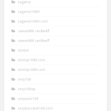
sagame
sagame168th
sagame168th.com
sawan888 เครดิตฟรี
sawan888 เครดิตฟรี
sbobet
sbotop1688.com
sbotop1688.com
sexy168
sexy168vip
sexyauto168
sexybaccarat168.com