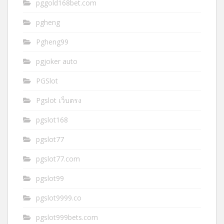
pggold168bet.com
pgheng
Pgheng99
pgjoker auto
PGSlot
Pgslot เว็บตรง
pgslot168
pgslot77
pgslot77.com
pgslot99
pgslot9999.co
pgslot999bets.com