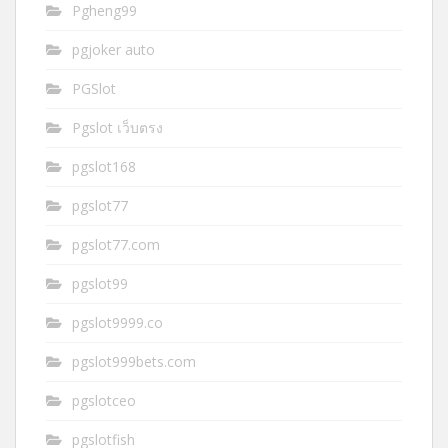
Pgheng99
pgjoker auto
PGSlot
Pgslot เว็บตรง
pgslot168
pgslot77
pgslot77.com
pgslot99
pgslot9999.co
pgslot999bets.com
pgslotceo
pgslotfish