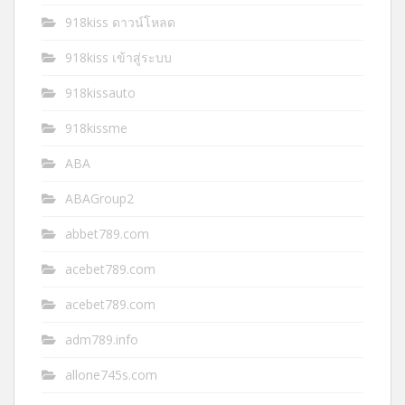
918kiss ดาวน์โหลด
918kiss เข้าสู่ระบบ
918kissauto
918kissme
ABA
ABAGroup2
abbet789.com
acebet789.com
acebet789.com
adm789.info
allone745s.com