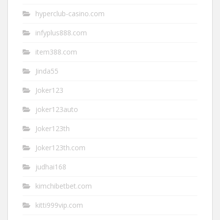
hyperclub-casino.com
infyplus888.com
item388.com
Jinda55
Joker123
joker123auto
Joker123th
Joker123th.com
judhai168
kimchibetbet.com
kitti999vip.com