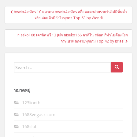
แนะแนว
bwvip4 สมัคร 10 ตุลาคม bwvip4 สมัคร สล็อตแตกง่ายรายวันไม่มีขั้นต่ำ
เรื่อง
จริงเล่นแล้วมีกำไรทุกตา Top 63 by Wendi
niseko168 เครดิตฟรี 13 July niseko168 คาสิโน สล็อต กีฬาไม่ต้องโยก
กระเป๋าแตกง่ายทุกเกม Top 42 by Israel
Search
for:
หมวดหมู่
123lionth
1688vegasx.com
168slot