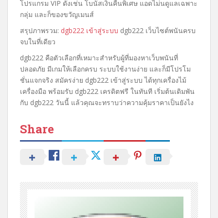
โปรแกรม VIP ดังเช่น โบนัสเงินคืนพิเศษ แอดไม่นดูแลเฉพาะ
กลุ่ม และก็ของขวัญเมนส์
สรุปภาพรวม:
dgb222 เข้าสู่ระบบ
dgb222 เว็บไซต์พนันครบ
จบในที่เดียว
dgb222 คือตัวเลือกที่เหมาะสำหรับผู้ที่มองหาเว็บพนันที่
ปลอดภัย มีเกมให้เลือกครบ ระบบใช้งานง่าย และก็มีโปรโม
ชั่นแจกจริง สมัครง่าย dgb222 เข้าสู่ระบบ ได้ทุกเครื่องไม้
เครื่องมือ พร้อมรับ dgb222 เครดิตฟรี ในทันที เริ่มต้นเดิมพัน
กับ dgb222 วันนี้ แล้วคุณจะทราบว่าความคุ้มราคาเป็นยังไง
Share