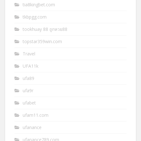
tia8kingbet.com
tkbpgg.com
tookhuay 88 ถูกหวย88
topstar359win.com
Travel
UFA11k
ufa89
ufa9r
ufabet
ufam11.com
ufanance
ufanance789.com