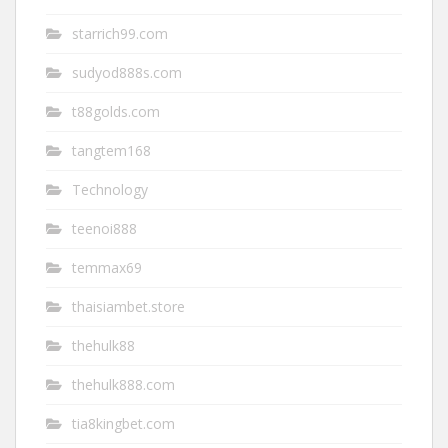
starrich99.com
sudyod888s.com
t88golds.com
tangtem168
Technology
teenoi888
temmax69
thaisiambet.store
thehulk88
thehulk888.com
tia8kingbet.com