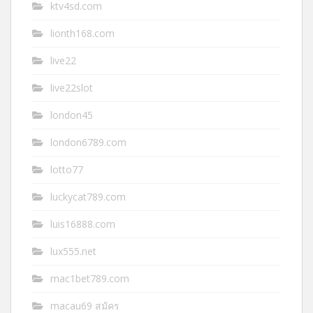
ktv4sd.com
lionth168.com
live22
live22slot
london45
london6789.com
lotto77
luckycat789.com
luis16888.com
lux555.net
mac1bet789.com
macau69 สมัคร