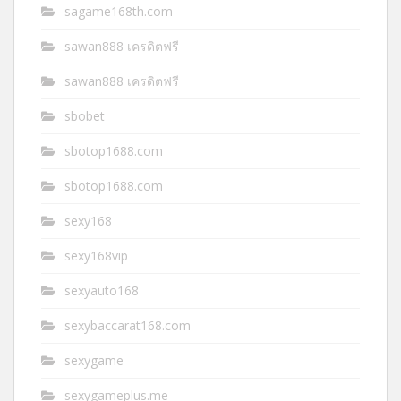
sagame168th.com
sawan888 เครดิตฟรี
sawan888 เครดิตฟรี
sbobet
sbotop1688.com
sbotop1688.com
sexy168
sexy168vip
sexyauto168
sexybaccarat168.com
sexygame
sexygameplus.me