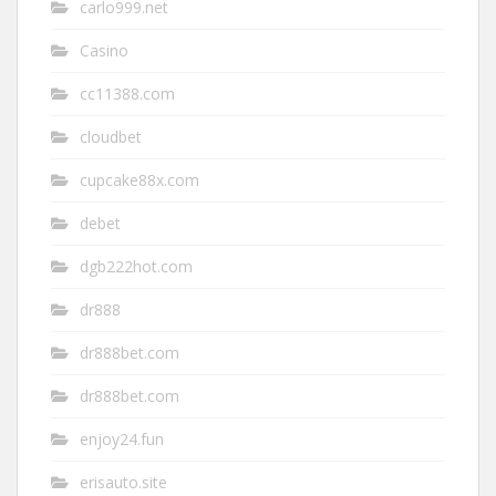
carlo999.net
Casino
cc11388.com
cloudbet
cupcake88x.com
debet
dgb222hot.com
dr888
dr888bet.com
dr888bet.com
enjoy24.fun
erisauto.site