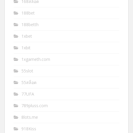
168สล็อต
188bet
188betth
1xbet
1xbit
1xgameth.com
55slot
55สล็อต
77UFA
789pluss.com
8lots.me
918Kiss