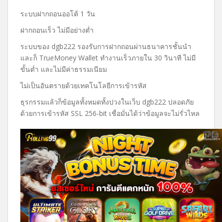
ระบบฝากถอนออโต้ 1 วัน
ฝากถอนเร็ว ไม่มีอย่างต่ำ
ระบบของ dgb222 รองรับการฝากถอนผ่านธนาคารชั้นนำ
และก็ TrueMoney Wallet ทำงานเร็วภายใน 30 วินาที ไม่มี
ขั้นต่ำ และไม่มีค่าธรรมเนียม
ไม่เป็นอันตรายด้วยเทคโนโลยีการเข้ารหัส
ธุรกรรมแล้วก็ข้อมูลทั้งหมดทั้งปวงในเว็บ dgb222 ปลอดภัย
ด้วยการเข้ารหัส SSL 256-bit เชื่อมั่นได้ว่าข้อมูลจะไม่รั่วไหล