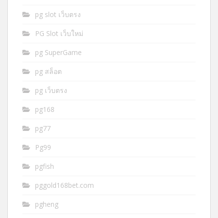
pg slot เว็บตรง
PG Slot เว็บใหม่
pg SuperGame
pg สล็อต
pg เว็บตรง
pg168
pg77
Pg99
pgfish
pggold168bet.com
pgheng