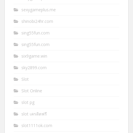
sexygameplus.me
shinobi24hr.com
sing55fun.com
sing55fun.com
six9game.win
sky2899.com
Slot
Slot Online
slot pg
slot เครดิตฟรี
slot1111ok.com