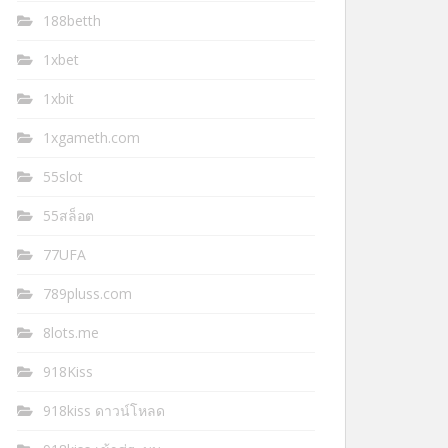
188betth
1xbet
1xbit
1xgameth.com
55slot
55สล็อต
77UFA
789pluss.com
8lots.me
918Kiss
918kiss ดาวน์โหลด