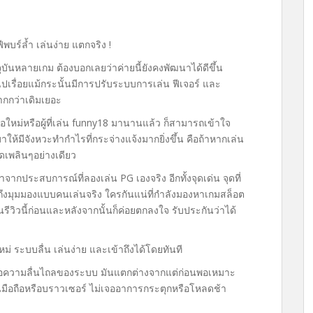
พบร์ล้ำ เล่นง่าย แตกจริง !
ุบันหลายเกม ต้องบอกเลยว่าค่ายนี้ยังคงพัฒนาได้ดีขึ้น
กมไปเรื่อยแม้กระนั้นมีการปรับระบบการเล่น ฟีเจอร์ และ
มากกว่าเดิมเยอะ
มือใหม่หรือผู้ที่เล่น funny18 มานานแล้ว ก็สามารถเข้าใจ
ห้มีจังหวะทำกำไรที่กระจ่างแจ้งมากยิ่งขึ้น คือถ้าหากเล่น
ิดเพลินๆอย่างเดียว
ากประสบการณ์ที่ลองเล่น PG เองจริง อีกทั้งจุดเด่น จุดที่
ถึงมุมมองแบบคนเล่นจริง ใครกันแน่ที่กำลังมองหาเกมสล็อต
นรีวิวนี้ก่อนและหลังจากนั้นก็ค่อยตกลงใจ รับประกันว่าได้
ม่ ระบบลื่น เล่นง่าย และเข้าถึงได้โดยทันที
นคือความลื่นไถลของระบบ มันแตกต่างจากแต่ก่อนพอเหมาะ
นมือถือหรือบราวเซอร์ ไม่เจออาการกระตุกหรือโหลดช้า