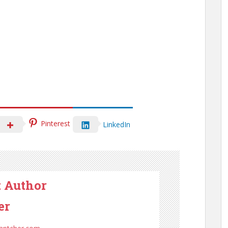
Pinterest
LinkedIn
t Author
er