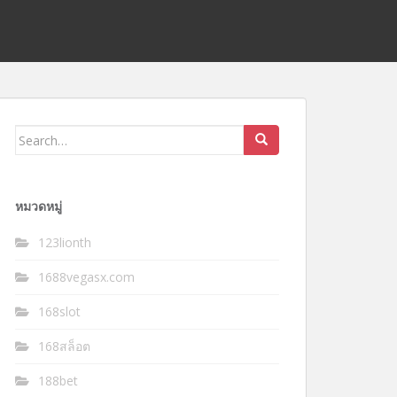
Search
for:
หมวดหมู่
123lionth
1688vegasx.com
168slot
168สล็อต
188bet