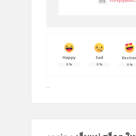
noreply@bitc
Happy
Sad
Excite
0
%
0
%
0
%
…