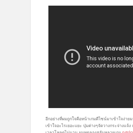
อีกอย่างที่ผมถูกใจคือหน้าเกมดีไซน์มาเข้าใจง่าย
เข้าใจอะไรเยอะแยะ ปุ่มต่างๆจัดวางกระจ่างแจ้ง เ
เวลาโหลดไม่นาน ผมทดลองสลับหลายเกม
pgslo