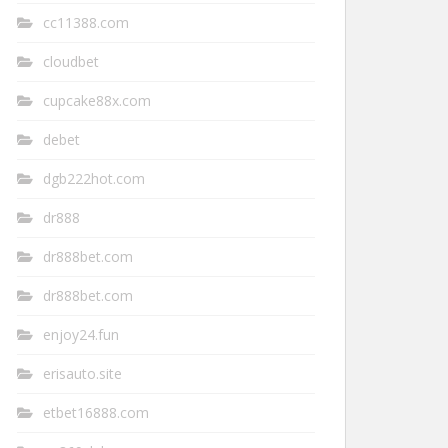
cc11388.com
cloudbet
cupcake88x.com
debet
dgb222hot.com
dr888
dr888bet.com
dr888bet.com
enjoy24.fun
erisauto.site
etbet16888.com