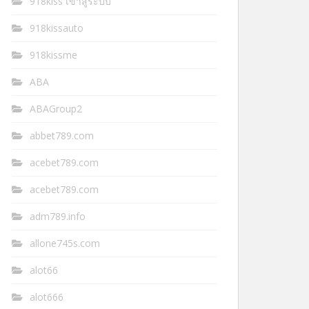
918kiss เข้าสู่ระบบ
918kissauto
918kissme
ABA
ABAGroup2
abbet789.com
acebet789.com
acebet789.com
adm789.info
allone745s.com
alot66
alot666