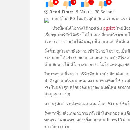
0
0
0
0
Read Time:
5 Minute, 38 Second
เกมสล็อต PG ใหม่ปัจจุบัน อัปเดตเกมมาแรง ฟี
ช่วงนี้ผมได้โอกาสได้ลองเล่น
pgslot
ใหม่ปัจจ
เรื่อยๆแบบรู้สึกได้จริง ไม่ใช่แค่เปลี่ยนหน้าตาเ
จังหวะการจ่ายเงินให้มันสมูทขึ้น เล่นแล้วลื่นมือ
สิ่งที่ผมถูกใจมากคือความเข้าถึงง่าย ไม่ว่าจะเป็น
ระบบเกมได้อย่างง่ายดาย แถมหลายเกมยังดีไซน์มาใ
เป็น จับทางได้ มีโอกาสบวกจริง ไม่ใช่แค่หมุนเพล
ในบทความนี้ผมจะมารีทิวทัศน์แบบไม่อ้อมค้อม เล่าจ
น่าดึงดูด เกมไหนน่าทดลอง แนวทางที่ผมใช้ รวม
PG ใหม่ล่าสุด หรือยังลังเลว่าจะเล่นดีไหม ลองอ่า
ข้อมูลครบแน่ๆ
ความรู้สึกข้างหลังทดลองเล่นสล็อต PG เวอร์ชันให
สิ่งแรกที่ผมสังเกตเลยภายหลังเข้าไปทดลองเล่
พอควร โดยเฉพาะอย่างยิ่งเวลาเล่น funny18 ผ่า
ราวกับบางค่าย