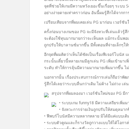
จุดที่ช่วยให้เกมมีความหวังเยอะขึ้นเรื่อยๆ ระบบ 
อย่างง่ายดายเท่าคราวก่อน อันนี้ผมรู้สึกได้จากการ
เปรียบเทียบจากที่ผมเคยเล่น PG มาก่อน เวอร์ชันใ
ครั้งก่อนบางเกมของ PG จะมีจังหวะที่เล่นแล้วรู้ส
จะต้องใช้ทุนมากมายกว่าจะเห็นผล แม้กระนั้นพอเ
ถูกปรับให้บาลานซ์มากขึ้น มีทั้งตอนที่จ่ายเล็กๆใ
อีกจุดที่ผมคิดว่าเห็นได้ชัดเป็นเรื่องฟีเจอร์โบนั
กระนั้นเดี๋ยวนี้หลายเกมมีลูกเล่น PG เพิ่มเข้ามาเพ
ระดับ ทำให้การลุ้นมีความมากมายเพิ่มมากขึ้น ไม
นอกจากนั้น เรื่องประสบการณ์การเล่นก็ถือว่าพัฒน
รู้สึกได้เลยว่าระบบลื่นกว่าเดิม ไม่ค้าง ไม่ถ่วง เ
สรุปจากที่ผมลองมา เวอร์ชันใหม่ของ PG มี
• ระบบเกม funny18 มีความเสถียรเพิ่มมา
• จังหวะการจ่ายเงินถูกปรับให้สมดุลมากขึ
• ฟีพบร์โบนัสมีความหลากหลาย มิได้มีแค่แบบเดิ
• ระบบตัวคูณและก็รางวัลถูกวางแบบให้ได้โอกาส