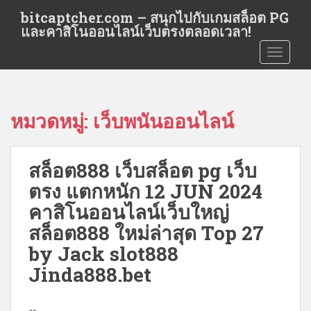
S
bitcaptcher.com – สนุกไปกับเกมสล็อต PG
k
และคาสิโนออนไลน์เว็บตรงตลอดเวลา!
i
TOGGLE
p
t
o
m
หมวดหมู่:
เว็บพนันออนไลน์
a
i
n
สล็อต888 เว็บสล็อต pg เว็บ
c
o
ตรง แตกหนัก 12 JUN 2024
n
คาสิโนออนไลน์เว็บใหญ่
t
สล็อต888 ใหม่ล่าสุด Top 27
e
n
by Jack slot888
t
Jinda888.bet