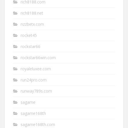
rich8188.com
rich8188.net
rizzbetx.com
rocket45
rockstar66
rockstar66win.com
royaleluxee.com
run24pro.com
runway789s.com
sagame
sagame168th
sagame168th.com