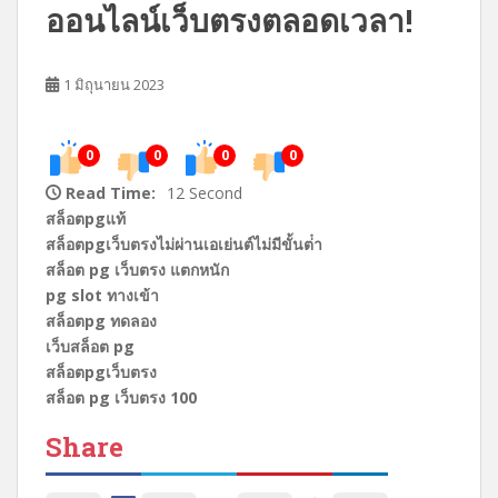
ออนไลน์เว็บตรงตลอดเวลา!
1 มิถุนายน 2023
0
0
0
0
Read Time:
12 Second
สล็อตpgแท้
สล็อตpgเว็บตรงไม่ผ่านเอเย่นต์ไม่มีขั้นต่ํา
สล็อต pg เว็บตรง แตกหนัก
pg slot ทางเข้า
สล็อตpg ทดลอง
เว็บสล็อต pg
สล็อตpgเว็บตรง
สล็อต pg เว็บตรง 100
Share