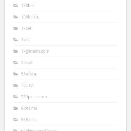
188bet
188betth
1xbet
1xbit
1xgameth.com
55slot
55สล็อต
77UFA
789pluss.com
8lots.me
918Kiss
918kiss ดาวน์โหลด