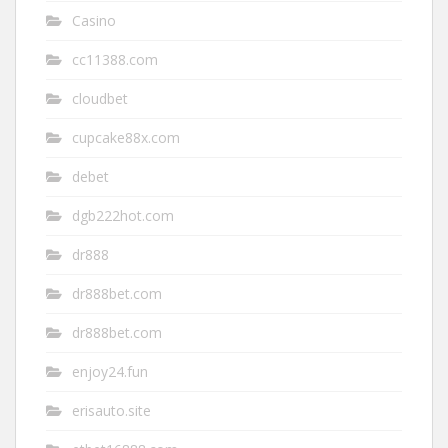
Casino
cc11388.com
cloudbet
cupcake88x.com
debet
dgb222hot.com
dr888
dr888bet.com
dr888bet.com
enjoy24.fun
erisauto.site