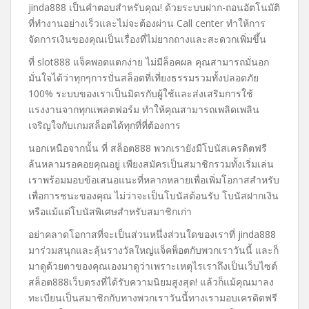
jinda888 เป็นคำตอบสำหรับคุณ! ด้วยระบบฝาก-ถอนอัตโนมัติ
ที่ทำงานอย่างเร็วและไม่จะต้องผ่าน Call center ทำให้การ
จัดการเงินของคุณเป็นเรื่องที่ไม่ยากถางและสะดวกเพิ่มขึ้น
ที่ slot888 แจ็คพอตแตกง่าย ไม่มีล็อคผล คุณสามารถมั่นอก
มั่นใจได้ว่าทุกๆการปั่นสล็อตที่เที่ยงธรรมรวมทั้งปลอดภัย
100% ระบบของเราเป็นมิตรกับผู้ใช้และส่งเสริมการใช้
แรงงานจากทุกแพลตฟอร์ม ทำให้คุณสามารถเพลิดเพลิน
เจริญใจกับเกมสล็อตได้ทุกที่ที่ต้องการ
นอกเหนือจากนั้น ที่ สล็อต888 พวกเรายังมีโบนัสเครดิตฟรี
ล้นหลามรอคอยคุณอยู่ เพียงสมัครเป็นสมาชิกรวมทั้งเริ่มเล่น
เราพร้อมมอบข้อเสนอแนะที่หลากหลายเพื่อเพิ่มโอกาสสำหรับ
เพื่อการชนะของคุณ ไม่ว่าจะเป็นโบนัสต้อนรับ โบนัสฝากเงิน
หรือแม้แต่โบนัสพิเศษสำหรับสมาชิกเก่า
อย่าคลาดโอกาสที่จะเป็นส่วนหนึ่งส่วนใดของเราที่ jinda888
มาร่วมสนุกและลุ้นรางวัลใหญ่แจ็คพ็อตกับพวกเราวันนี้ และก็
มาดูด้วยตาของคุณเองมาดูว่าเพราะเหตุไรเราถึงเป็นเว็บไซต์
สล็อต888เว็บตรงที่ได้รับความนิยมสูงสุด! แล้วก็แม้คุณมาลง
ทะเบียนเป็นสมาชิกกับทางพวกเราวันนี้ทางเรามอบเครดิตฟรี