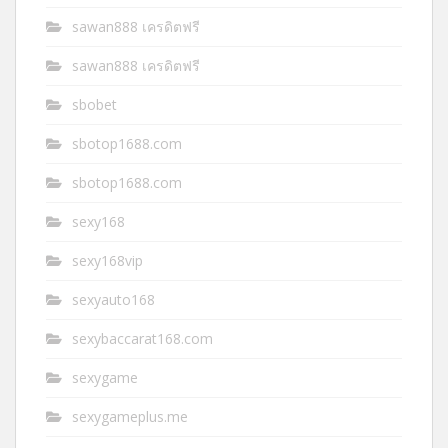
sawan888 เครดิตฟรี
sawan888 เครดิตฟรี
sbobet
sbotop1688.com
sbotop1688.com
sexy168
sexy168vip
sexyauto168
sexybaccarat168.com
sexygame
sexygameplus.me