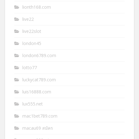
lionth168.com
live22
live22slot
london45
london6789.com
lotto77
luckycat789.com
luis16888.com
lux555.net
mac1bet789.com
macau69 สมัคร