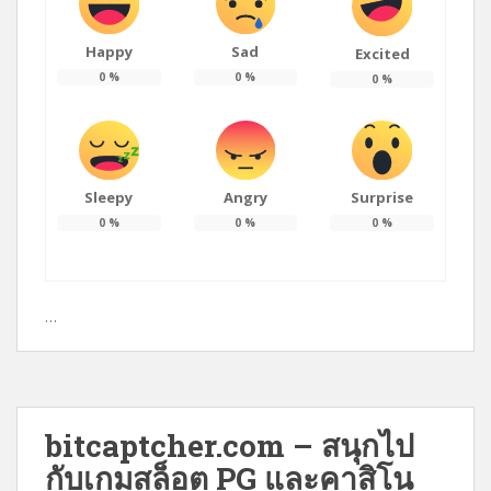
Happy
Sad
Excited
0
%
0
%
0
%
Sleepy
Angry
Surprise
0
%
0
%
0
%
…
bitcaptcher.com – สนุกไป
กับเกมสล็อต PG และคาสิโน