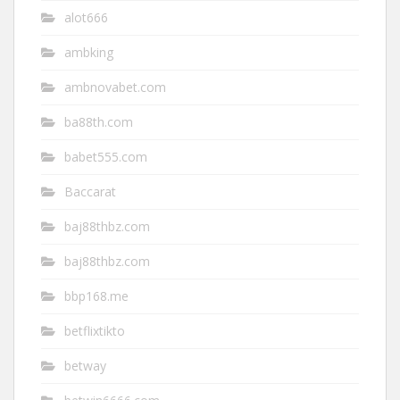
alot666
ambking
ambnovabet.com
ba88th.com
babet555.com
Baccarat
baj88thbz.com
baj88thbz.com
bbp168.me
betflixtikto
betway