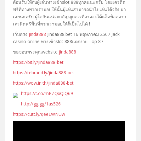
ต้อนรับให้กับผู้เล่นทางเข้าslot 888ทุกคนนะครับ โดยเครดิต
ฟรีที่ทางพวกเรามอบให้นั้นผู้เล่นสามารถนำไปเล่นได้จริง มา
เลยนะครับ ผู้ใดกันแน่จะกตัญญูกตเวทีอาจจะได้แจ็คพ็อตจาก
เครดิตฟรีพื้นที่พวกเรามอบให้ก็เป็นไปได้ !
เว็บตรง
jinda888
Jinda888.bet 16 พฤษภาคม 2567 Jack
casino online ทางเข้าslot 888แตกง่าย Top 87
ขอขอบพระคุณwebsite
jinda888
https://bit.ly/jinda888-bet
https://rebrand.ly/jinda888-bet
https://wow.in.th/jinda888-bet
https://t.co/mRZQxQlQ69
http://gg.gg/1as526
https://cutt.ly/qeeLWNUw