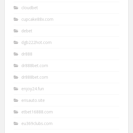
cloudbet
cupcake88x.com
debet
dgb222hot.com
dr888
dr888bet.com
dr888bet.com
enjoy24.fun
erisauto.site
etbet16888.com
eu369clubs.com