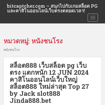
S
bitcaptcher.com – สนุกไปกับเกมสล็อต PG
k
และคาสิโนออนไลน์เว็บตรงตลอดเวลา!
i
TOGGLE
p
t
o
m
หมวดหมู่:
หนังชนโรง
a
i
หนังชนโรง
n
c
o
สล็อต888 เว็บสล็อต pg เว็บ
n
ตรง แตกหนัก 12 JUN 2024
t
คาสิโนออนไลน์เว็บใหญ่
e
n
สล็อต888 ใหม่ล่าสุด Top 27
t
by Jack slot888
Jinda888.bet