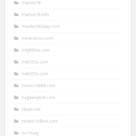
mario678
mario678.info
meekin365day.com
mexicanoo.com
mfj889xx.com
mib555s.com
mib555s.com
mono16888.com
nagawaybet.com
nbwin.me
niseko168bet.com
no1huay