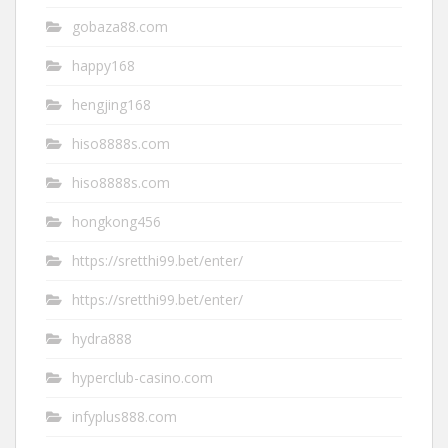
gobaza88.com
happy168
hengjing168
hiso8888s.com
hiso8888s.com
hongkong456
https://sretthi99.bet/enter/
https://sretthi99.bet/enter/
hydra888
hyperclub-casino.com
infyplus888.com