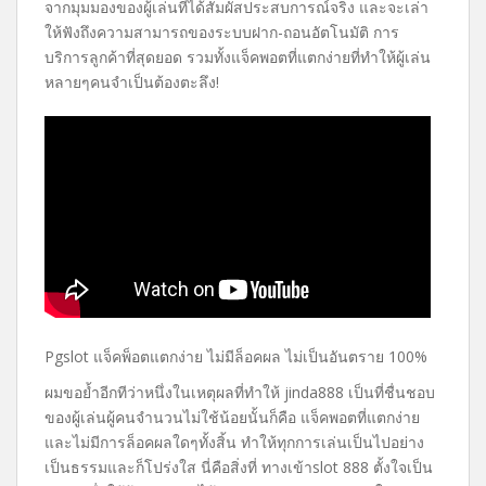
จากมุมมองของผู้เล่นที่ได้สัมผัสประสบการณ์จริง และจะเล่า
ให้ฟังถึงความสามารถของระบบฝาก-ถอนอัตโนมัติ การ
บริการลูกค้าที่สุดยอด รวมทั้งแจ็คพอตที่แตกง่ายที่ทำให้ผู้เล่น
หลายๆคนจำเป็นต้องตะลึง!
Pgslot แจ็คพ็อตแตกง่าย ไม่มีล็อคผล ไม่เป็นอันตราย 100%
ผมขอย้ำอีกทีว่าหนึ่งในเหตุผลที่ทำให้ jinda888 เป็นที่ชื่นชอบ
ของผู้เล่นผู้คนจำนวนไม่ใช้น้อยนั้นก็คือ แจ็คพอตที่แตกง่าย
และไม่มีการล็อคผลใดๆทั้งสิ้น ทำให้ทุกการเล่นเป็นไปอย่าง
เป็นธรรมและก็โปร่งใส นี่คือสิ่งที่ ทางเข้าslot 888 ตั้งใจเป็น