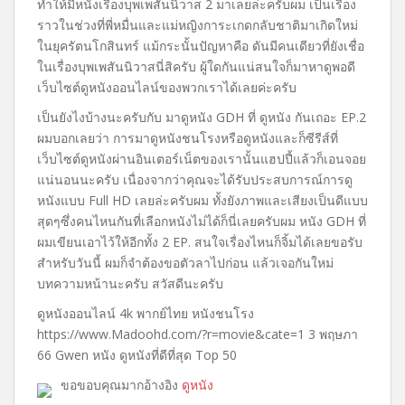
ทำให้มีหนังเรื่องบุพเพสันนิวาส 2 มาเลยล่ะครับผม เป็นเรื่อง
ราวในช่วงที่พี่หมื่นและแม่หญิงการะเกดกลับชาติมาเกิดใหม่
ในยุครัตนโกสินทร์ แม้กระนั้นปัญหาคือ ดันมีคนเดียวที่ยังเชื่อ
ในเรื่องบุพเพสันนิวาสนี่สิครับ ผู้ใดกันแน่สนใจก็มาหาดูพอดี
เว็บไซต์ดูหนังออนไลน์ของพวกเราได้เลยค่ะครับ
เป็นยังไงบ้างนะครับกับ มาดูหนัง GDH ที่ ดูหนัง กันเถอะ EP.2
ผมบอกเลยว่า การมาดูหนังชนโรงหรือดูหนังและก็ซีรีส์ที่
เว็บไซต์ดูหนังผ่านอินเตอร์เน็ตของเรานั้นแฮปปี้แล้วก็เอนจอย
แน่นอนนะครับ เนื่องจากว่าคุณจะได้รับประสบการณ์การดู
หนังแบบ Full HD เลยล่ะครับผม ทั้งยังภาพและเสียงเป็นดีแบบ
สุดๆซึ่งคนไหนกันที่เลือกหนังไม่ได้ก็นี่เลยครับผม หนัง GDH ที่
ผมเขียนเอาไว้ให้อีกทั้ง 2 EP. สนใจเรื่องไหนก็จิ้มได้เลยขอรับ
สำหรับวันนี้ ผมก็จำต้องขอตัวลาไปก่อน แล้วเจอกันใหม่
บทความหน้านะครับ สวัสดีนะครับ
ดูหนังออนไลน์ 4k พากย์ไทย หนังชนโรง
https://www.Madoohd.com/?r=movie&cate=1 3 พฤษภา
66 Gwen หนัง ดูหนังที่ดีที่สุด Top 50
ขอขอบคุณมากอ้างอิง
ดูหนัง