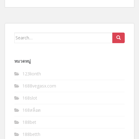
Search
for:
หมวดหมู่
123lionth
1688vegasx.com
168slot
168สล็อต
188bet
188betth