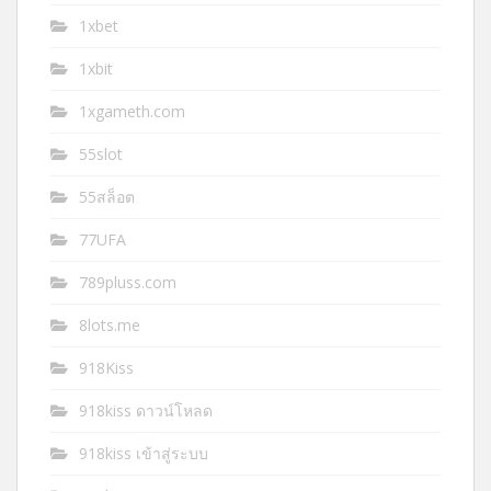
1xbet
1xbit
1xgameth.com
55slot
55สล็อต
77UFA
789pluss.com
8lots.me
918Kiss
918kiss ดาวน์โหลด
918kiss เข้าสู่ระบบ