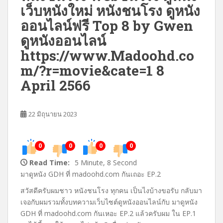
เว็บหนังใหม่ หนังชนโรง ดูหนัง
ออนไลน์ฟรี Top 8 by Gwen
ดูหนังออนไลน์
https://www.Madoohd.co
m/?r=movie&cate=1 8
April 2566
22 มิถุนายน 2023
0
0
0
0
Read Time:
5 Minute, 8 Second
มาดูหนัง GDH ที่ madoohd.com กันเถอะ EP.2
สวัสดีครับผมชาว หนังชนโรง ทุกคน เป็นไงบ้างขอรับ กลับมา
เจอกับผมรวมทั้งบทความเว็บไซต์ดูหนังออนไลน์กับ มาดูหนัง
GDH ที่ madoohd.com กันเหอะ EP.2 แล้วครับผม ใน EP.1