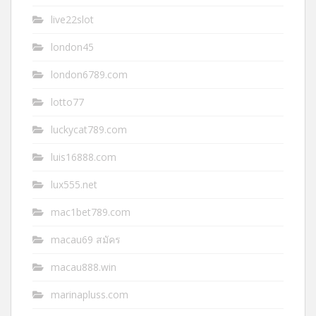
live22slot
london45
london6789.com
lotto77
luckycat789.com
luis16888.com
lux555.net
mac1bet789.com
macau69 สมัคร
macau888.win
marinapluss.com