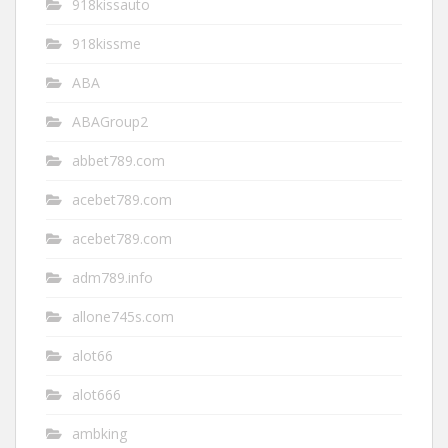
918kissauto
918kissme
ABA
ABAGroup2
abbet789.com
acebet789.com
acebet789.com
adm789.info
allone745s.com
alot66
alot666
ambking