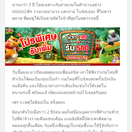
นานกว่า 3 ปี โดยเฉพาะกับค่ายเกมในตำนานอย่าง
slotxo24hr รวมเกมมาแรง แตกง่าย โบนัสเยอะ ที่ไม่ควร
พลาด ที่ผมชูให้เป็นค่ายจิตใจป๋าที่สุดในทศวรรษนี้
วันนี้ผมจะมาเปิดเผยคุยแบบเพื่อนสนิท เล่าให้ฟังว่าเกมไหนที่
ทำเงินให้ผมเป็นกอบเป็นกำ เกมไหนที่โบนัสแตกครั้งเบิกเงิน
จนมือสั่น และก็มีแนวทางการเดินเงินเช่นไรให้รอดใน
สนามรบนี้ พร้อมแล้วจัดแจงแคปหน้าจอไว้เลยครับผม!
เพราะเหตุใดต้องเป็น สล็อตxo
ย้อนกลับไปเมื่อราว 2 ปีก่อน ผมก็เสมือนบุคลากรที่ทำงานทั่วๆ
ไปที่ค่าจ้างรายเดือนชนเดือน แถมยังมีหนี้บัตรเครดิตตาม
หลอนทุกสิ้นเดือน วันหนึ่งเพื่อนฝูงในกลุ่มชี้แนะให้รู้จักกับการ