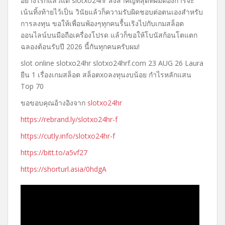
อย่างไรก็แล้วแต่ slotxo24hr สิ่งสำคัญที่สุดที่ผมต้องการจะ
เน้นทิ้งท้ายไว้เป็น วินัยแล้วก็ความรับผิดชอบต่อตนเองสำหรับ
การลงทุน ขอให้เพื่อนพ้องๆทุกคนรื้นเริงไปกับเกมสล็อต
ออนไลน์บนมือถือเครื่องโปรด แล้วก็ขอให้โบนัสก้อนโตแตก
ฉลองต้อนรับปี 2026 นี้กันทุกคนครับผม!
slot online slotxo24hr slotxo24hrf.com 23 AUG 26 Laura
ยืน 1 เรื่องเกมสล็อต สล็อตxoลงทุนงบน้อย กำไรหลักแสน
Top 70
ขอขอบคุณอ้างอิงจาก
slotxo24hr
https://rebrand.ly/slotxo24hr-f
https://cutly.info/slotxo24hr-f
https://bitt.to/a5vf27
https://shorturl.asia/0hdgA