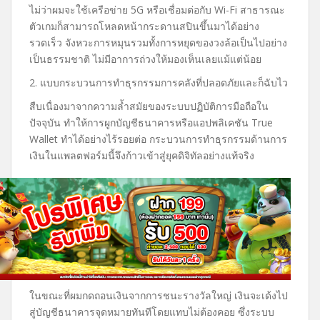
ไม่ว่าผมจะใช้เครือข่าย 5G หรือเชื่อมต่อกับ Wi-Fi สาธารณะ
ตัวเกมก็สามารถโหลดหน้ากระดานสปินขึ้นมาได้อย่าง
รวดเร็ว จังหวะการหมุนรวมทั้งการหยุดของวงล้อเป็นไปอย่าง
เป็นธรรมชาติ ไม่มีอาการถ่วงให้มองเห็นเลยแม้แต่น้อย
2. แบบกระบวนการทำธุรกรรมการคลังที่ปลอดภัยและก็ฉับไว
สืบเนื่องมาจากความล้ำสมัยของระบบปฏิบัติการมือถือใน
ปัจจุบัน ทำให้การผูกบัญชีธนาคารหรือแอปพลิเคชัน True
Wallet ทำได้อย่างไร้รอยต่อ กระบวนการทำธุรกรรมด้านการ
เงินในแพลตฟอร์มนี้จึงก้าวเข้าสู่ยุคดิจิทัลอย่างแท้จริง
ในขณะที่ผมกดถอนเงินจากการชนะรางวัลใหญ่ เงินจะเด้งไป
สู่บัญชีธนาคารจุดหมายทันทีโดยแทบไม่ต้องคอย ซึ่งระบบ