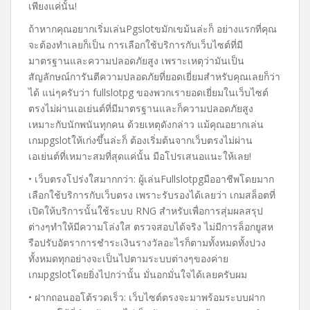
เพียงแค่นั้น!
ถ้าหากคุณอยากเริ่มเล่นPgslotขมักเขม้นล่ะก็ อย่างแรกที่คุณ
จะต้องทำเลยก็เป็น การเลือกใช้บริการกับเว็บไซต์ที่มี
มาตรฐานและความปลอดภัยสูง เพราะเหตุว่ามันเป็น
สัญลักษณ์การันตีความปลอดภัยที่ยอดเยี่ยมสำหรับคุณเลยก็ว่า
ได้ แน่ๆครับว่า fullslotpg ของพวกเรายอดเยี่ยมในเว็บไซต์
ตรงไม่ผ่านเอเย่นต์ที่มีมาตรฐานและก็ความปลอดภัยสูง
เหมาะกับนักพนันทุกคน ด้วยเหตุดังกล่าว แม้คุณอยากเล่น
เกมpgslotให้เก่งขึ้นล่ะก็ ต้องเริ่มต้นจากเว็บตรงไม่ผ่าน
เอเย่นต์ที่เหมาะสมที่สุดแค่นั้น มือโปรเสนอแนะให้เลย!
• เว็บตรงโปร่งใสมากกว่า: ผู้เล่นFullslotpgมืออาชีพโดยมาก
เลือกใช้บริการกับเว็บตรง เพราะรับรองได้เลยว่า เกมสล็อตที่
เปิดให้บริการนั้นใช้ระบบ RNG สำหรับเพื่อการสุ่มผลสรุป
ต่างๆทำให้มีความโล่งใส ตรวจสอบได้จริง ไม่มีการล็อกยูสห
รือปรับอัตราการชำระเงินรางวัลอะไรก็ตามทั้งหมดทั้งปวง
ทั้งหมดทุกอย่างจะเป็นไปตามระบบต่างๆของค่าย
เกมpgslotโดยยิ่งไปกว่านั้น มั่นอกมั่นใจได้เลยครับผม
• ฝากถอนออโต้รวดเร็ว: เว็บไซต์ตรงจะมาพร้อมระบบฝาก