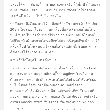
ปล่อยให้ความสบายนี้มาครอบครองนะครับ ให้ตั้งเป้าไว้เลยว่า
จะเล่นรอบละไม่เกิน 30 นาที ถ้าได้กำไรตามเป้าให้กดถอน
โดยทันที แล้วออกไปทำกิจกรรมอื่น
• สลับเกมเมื่อจับจังหวะได้: แม้เกมที่กำลังเล่นอยู่เริ่มเงียบเกิน
20 ตา ให้กดย้อนไปออกมาหน้าล็อบบี้แล้วเลือกเกมใหม่โดย
ทันที ระบบโมบายล์ช่วยทำให้พวกเราเปลี่ยนเกมได้ไวมากใน
ไม่กี่วินาที หรือหากวันไหนสล็อตไม่แจกจริงๆผมก็จะนำเอา วิธี
สล็อต ไปปรับใช้เล่นเกมไพ่สดเพื่อดึงทุนคืน ซึ่งช่วยลดความ
ตึงเครียดได้อย่างดีเยี่ยมนะครับ
สรุปตรึงใจในยุคโมบายล์เกมมิ่ง
การเลือกสรรแพลตฟอร์ม slotxo ล้ำสมัย เร็ว ผ่าน Android
และ iOS นับว่าเป็นจุดเปลี่ยนครั้งสำคัญที่ตอบโจทย์ความ
ต้องการของเหล่านักเสี่ยงโชคยุคใหม่ได้อย่างแท้จริงครับผม
มันไม่ใช่แค่เรื่องที่เกี่ยวข้องกับการเล่นเกมเพื่อความ
สนุกสนานร่าเริงเพียงอย่างเดียว แม้กระนั้นคือนวัตกรรมที่
มอบความสะดวกสบาย ความปลอดภัย แล้วก็ช่องทางสำหรับ
การสร้างอาชีพเสริมที่ไร้ขีดจำกัดเรื่องสถานที่รวมทั้งเวลา