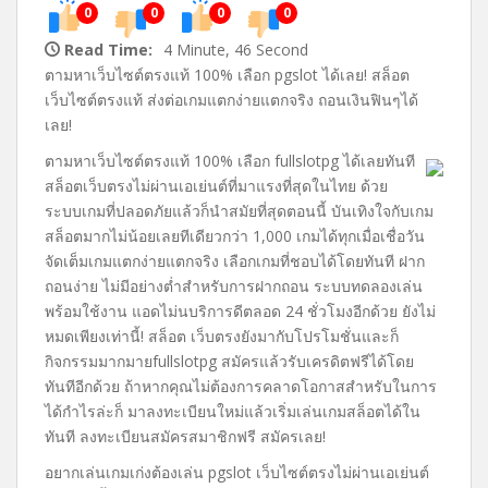
0
0
0
0
Read Time:
4 Minute, 46 Second
ตามหาเว็บไซต์ตรงแท้ 100% เลือก pgslot ได้เลย! สล็อต
เว็บไซต์ตรงแท้ ส่งต่อเกมแตกง่ายแตกจริง ถอนเงินฟินๆได้
เลย!
ตามหาเว็บไซต์ตรงแท้ 100% เลือก fullslotpg ได้เลยทันที
สล็อตเว็บตรงไม่ผ่านเอเย่นต์ที่มาแรงที่สุดในไทย ด้วย
ระบบเกมที่ปลอดภัยแล้วก็นำสมัยที่สุดตอนนี้ บันเทิงใจกับเกม
สล็อตมากไม่น้อยเลยทีเดียวกว่า 1,000 เกมได้ทุกเมื่อเชื่อวัน
จัดเต็มเกมแตกง่ายแตกจริง เลือกเกมที่ชอบได้โดยทันที ฝาก
ถอนง่าย ไม่มีอย่างต่ำสำหรับการฝากถอน ระบบทดลองเล่น
พร้อมใช้งาน แอดไม่นบริการดีตลอด 24 ชั่วโมงอีกด้วย ยังไม่
หมดเพียงเท่านี้! สล็อต เว็บตรงยังมากับโปรโมชั่นและก็
กิจกรรมมากมายfullslotpg สมัครแล้วรับเครดิตฟรีได้โดย
ทันทีอีกด้วย ถ้าหากคุณไม่ต้องการคลาดโอกาสสำหรับในการ
ได้กำไรล่ะก็ มาลงทะเบียนใหม่แล้วเริ่มเล่นเกมสล็อตได้ใน
ทันที ลงทะเบียนสมัครสมาชิกฟรี สมัครเลย!
อยากเล่นเกมเก่งต้องเล่น pgslot เว็บไซต์ตรงไม่ผ่านเอเย่นต์