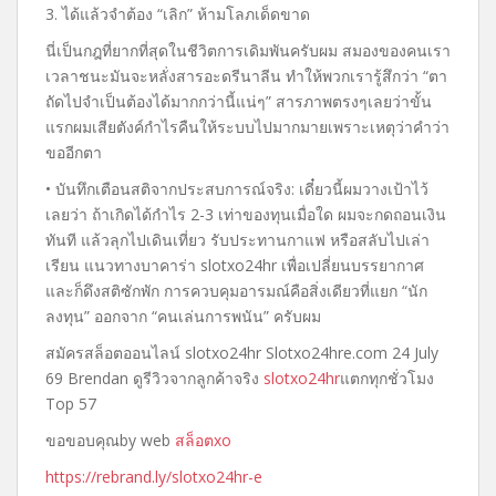
3. ได้แล้วจำต้อง “เลิก” ห้ามโลภเด็ดขาด
นี่เป็นกฎที่ยากที่สุดในชีวิตการเดิมพันครับผม สมองของคนเรา
เวลาชนะมันจะหลั่งสารอะดรีนาลีน ทำให้พวกเรารู้สึกว่า “ตา
ถัดไปจำเป็นต้องได้มากกว่านี้แน่ๆ” สารภาพตรงๆเลยว่าขั้น
แรกผมเสียตังค์กำไรคืนให้ระบบไปมากมายเพราะเหตุว่าคำว่า
ขออีกตา
• บันทึกเตือนสติจากประสบการณ์จริง: เดี๋ยวนี้ผมวางเป้าไว้
เลยว่า ถ้าเกิดได้กำไร 2-3 เท่าของทุนเมื่อใด ผมจะกดถอนเงิน
ทันที แล้วลุกไปเดินเที่ยว รับประทานกาแฟ หรือสลับไปเล่า
เรียน แนวทางบาคาร่า slotxo24hr เพื่อเปลี่ยนบรรยากาศ
และก็ดึงสติซักพัก การควบคุมอารมณ์คือสิ่งเดียวที่แยก “นัก
ลงทุน” ออกจาก “คนเล่นการพนัน” ครับผม
สมัครสล็อตออนไลน์ slotxo24hr Slotxo24hre.com 24 July
69 Brendan ดูรีวิวจากลูกค้าจริง
slotxo24hr
แตกทุกชั่วโมง
Top 57
ขอขอบคุณby web
สล็อตxo
https://rebrand.ly/slotxo24hr-e