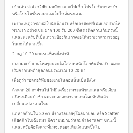
เข้าเล่น slotxo24hr ผมมักจะแวะไปเช็ก โปรโมชั่นบาคาร่า
หรือโปรโมชั่นรวมของเว็บไซต์ตรงเสมอ
เพราะเหตุว่าชอบมีโบนัสต้อนรับหรือเครดิตฟรีเพิ่มยอดฝากให้
พวกเรา อย่างเช่น ฝาก 100 รับ 200 ซึ่งเครดิตส่วนเกินตรงนี้
แหละนะครับที่เป็นเกราะป้องกันเกรดเอให้พวกเราสามารถอยู่
ในเกมได้นานขึ้น
2. กฎ 10-20 ตาแรกเพื่อหยั่งท่าที
เวลาผมเข้าเกมใหม่ๆผมจะไม่ใส่เบทหนักโดยทันทีขอรับ ผมจะ
เริ่มจากเบทต่ำสุดก่อนประมาณ 10-20 ตา
เพื่อดูว่า “อัลกอริทึมของเกมในตอนนั้นเป็นยังไง”
ถ้าหาก 20 ตาผ่านไป ไม่มีเครื่องหมายแพ้ชนะเลย หรือเงียบ
สนิทเหมือนป่าช้า ผมจะกดออกมาจากเกมโดยทันทีแล้ว
เปลี่ยนแปลงเกมใหม่
แต่หากด้านใน 20 ตา มีรางวัลย่อยๆโผล่มาบ่อย หรือ Scatter
เฉียดฉิวไปเฉียดมา มีความหมายว่าเกมกำลัง “แจก” ขณะนี้
แหละครับคือจังหวะที่ผมจะค่อยๆเพิ่มเงินเบทขึ้นไป