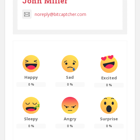
John Miller
noreply@bitcaptcher.com
Happy
Sad
Excited
0
%
0
%
0
%
Sleepy
Angry
Surprise
0
%
0
%
0
%