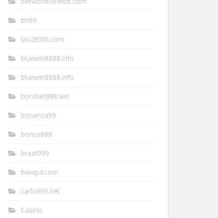
betworld369hot.com
bh99
bio285th.com
bluewin8888.info
bluewin8888.info
bombet888.win
bonanza99
bonus888
brazil999
bwvip4.com
carlo999.net
Casino