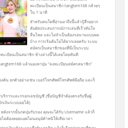
ทะเบียนเป็นสมาชิก tangtem168 กล้วยๆ
ใน 1 นาที
สำหรับคนใดที่อ่านมาถึงนี้แล้วรู้สึกอยาก
สัมผัสประสบการณ์การเล่นที่เร็วทันใจ
ลื่นไหล และไม่จำเป็นต้องรอนานแบบผม
บ้าง การเริ่มต้นไม่ได้ยากเลยครับ ระบบ
สมัครเป็นสมาชิกของที่นี่เป็นระบบ
ทะเบียนเป็นสมาชิก ข้างล่างนี้ได้เลยโดยทันที:
ซต์ tangtem168 แล้วมองหาปุ่ม “ลงทะเบียนสมัครสมาชิก”
องต้น ยกตัวอย่างเช่น เบอร์โทรศัพท์โทรศัพท์มือถือ และก็
ริการและกรอกเลขบัญชี (ชื่อบัญชีจำต้องตรงกับชื่อผู้
ิกเงินระบบออโต้)
 หลังจากนั้นกดปุ่มรับรอง คุณจะได้รับ Username แล้วก็
ไม่ต้องคอยแอดไม่นอนุมัตำหนิให้เสียเวลา
ากเงินเข้าระบบเพื่อรับเครดิต แล้วก็เลือกค่ายเกมที่ชอบ