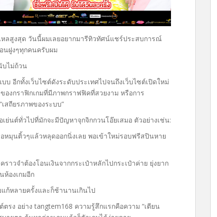
ไหลสูงสุด วันนี้ผมเลยอยากมารีทิวทัศน์แชร์ประสบการณ์
ื่อนฝูงๆทุกคนครับผม
ับไม่ถ้วน
บ อีกทั้งเว็บไซต์ดังระดับประเทศไปจนถึงเว็บไซต์เปิดใหม่
รื่องของกราฟิกเกมที่มีภาพกราฟฟิคที่สวยงาม หรือการ
อง “เสถียรภาพของระบบ”
ย่นต์ทั่วไปที่มักจะมีปัญหาจุกจิกกวนโอ๊ยเสมอ ตัวอย่างเช่น:
าจอหมุนติ้วๆแล้วหลุดออกนิ่งเลย พอเข้าใหม่รอบฟรีสปินหาย
คราวจำต้องโอนเงินจากกระเป๋าหลักไปกระเป๋าค่าย ยุ่งยาก
นห้องเกมอีก
ับแก้หลายครั้งและก็ช้านานเกินไป
ไซต์ตรง อย่าง tangtem168 ความรู้สึกแรกคือความ “เตียน