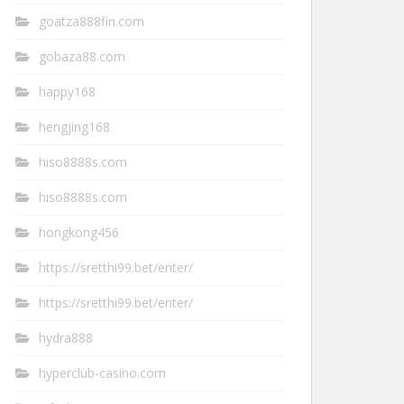
goatza888fin.com
gobaza88.com
happy168
hengjing168
hiso8888s.com
hiso8888s.com
hongkong456
https://sretthi99.bet/enter/
https://sretthi99.bet/enter/
hydra888
hyperclub-casino.com