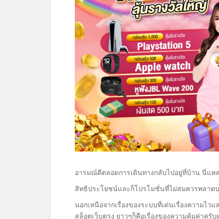
อารมณ์ดีตลอดการเดินทางกลับไปอยู่ที่บ้าน นี่แหละน
สิทธิประโยชน์และก็โปรโมชั่นที่ไม่สมควรพลาด
นอกเหนือจากเรื่องของระบบที่เด่นเรื่องความไวและก
สล็อตเว็บตรง ยาวๆก็คือเรื่องของความคุ้มค่าครั