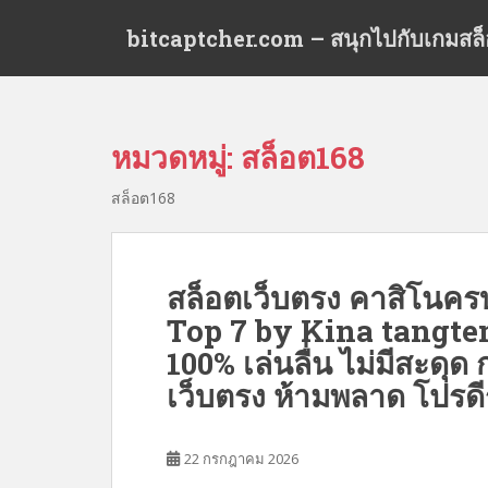
S
bitcaptcher.com – สนุกไปกับเกมสล
k
i
p
t
o
หมวดหมู่:
สล็อต168
m
a
สล็อต168
i
n
c
o
สล็อตเว็บตรง คาสิโนครบท
n
Top 7 by Kina tangte
t
100% เล่นลื่น ไม่มีสะดุ
e
เว็บตรง ห้ามพลาด โปรดีร
n
t
22 กรกฎาคม 2026