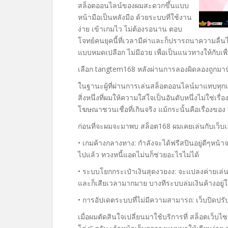
สล็อตออนไลน์ของผมสะดวกขึ้นแบบ
หน้ามือเป็นหลังมือ ด้วยระบบที่ใช้งาน
ง่าย เข้าเกมไว ไม่ต้องรอนาน ตอบ
โจทย์คนยุคนี้ที่เวลามีค่าและก็ปรารถนาความลื่น
แบบหมดเปลือก ไม่มีอวย เพื่อเป็นแนวทางให้กับเพ
เลือก tangtem168 หลังผ่านการลองผิดลองถูกมาน
ในฐานะผู้ที่ผ่านการเล่นสล็อตออนไลน์มาแทบทุกแบ
สิ่งหนึ่งที่ผมให้ความใส่ใจเป็นอันดับหนึ่งไม่ใช่เ
โฆษณาชวนเชื่อที่เกินจริง แม้กระนั้นคือเรื่องข
ก่อนที่จะผมจะมาพบ สล็อต168 ผมเคยเล่นกับเว็บเอเ
• เกมค้างกลางทาง: กำลังจะได้ฟรีสปินอยู่ดีๆหน้
ไปแล้ว ทวงหนี้แอดไม่นก็ช่วยอะไรไม่ได้
• ระบบโยกกระเป๋าเงินสุดงวยงง: จะแปลงค่ายเล่น
และก็เสียเวลามากมาย บางทีระบบล่มเงินค้างอยู่ใ
• การอัปเดตระบบที่ไม่มีความสามารถ: เว็บปิดปร
เมื่อผมตัดสินใจเปลี่ยนมาใช้บริการที่ สล็อตเว็บ