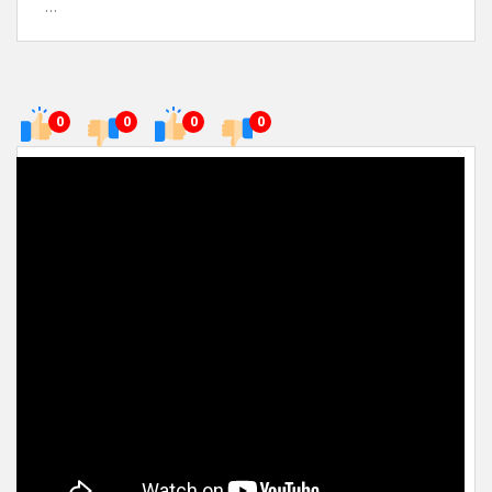
…
0
0
0
0