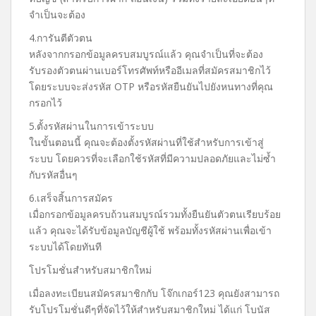
จำเป็นจะต้อง
4.การันตีตัวตน
หลังจากกรอกข้อมูลครบสมบูรณ์แล้ว คุณจำเป็นที่จะต้อง
รับรองตัวตนผ่านเบอร์โทรศัพท์หรืออีเมลที่สมัครสมาชิกไว้
โดยระบบจะส่งรหัส OTP หรือรหัสยืนยันไปยังหนทางที่คุณ
กรอกไว้
5.ตั้งรหัสผ่านในการเข้าระบบ
ในขั้นตอนนี้ คุณจะต้องตั้งรหัสผ่านที่ใช้สำหรับการเข้าสู่
ระบบ โดยควรที่จะเลือกใช้รหัสที่มีความปลอดภัยและไม่ซ้ำ
กับรหัสอื่นๆ
6.เสร็จสิ้นการสมัคร
เมื่อกรอกข้อมูลครบถ้วนสมบูรณ์รวมทั้งยืนยันตัวตนเรียบร้อย
แล้ว คุณจะได้รับข้อมูลบัญชีผู้ใช้ พร้อมทั้งรหัสผ่านเพื่อเข้า
ระบบได้โดยทันที
โปรโมชั่นสำหรับสมาชิกใหม่
เมื่อลงทะเบียนสมัครสมาชิกกับ โจ๊กเกอร์123 คุณยังสามารถ
รับโปรโมชั่นดีๆที่จัดไว้ให้สำหรับสมาชิกใหม่ ได้แก่ โบนัส