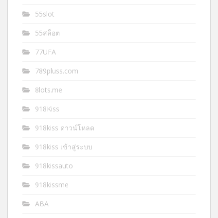
55slot
55สล็อต
77UFA
789pluss.com
8lots.me
918Kiss
918kiss ดาวน์โหลด
918kiss เข้าสู่ระบบ
918kissauto
918kissme
ABA