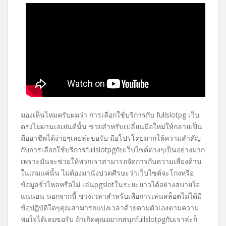
มองเห็นไหมครับผมว่า การเลือกใช้บริการกับ fullslotpg เว็บ
ตรงไม่ผ่านเอเย่นต์นั้น ช่วยสำหรับเปลี่ยนมือใหม่ให้กลายเป็น
มืออาชีพได้ง่ายๆเลยล่ะขอรับ มือโปรโดยมากให้ความสำคัญ
กับการเลือกใช้บริการfullslotpgกับเว็บไซต์ต่างๆเป็นอย่างมาก
เพราะมันจะช่วยให้พวกเราสามารถจัดการกับความเสี่ยงด้าน
ในเกมแค่นั้น ไม่ต้องมานั่งปวดศีรษะว่าเว็บไซต์จะโกงหรือ
ข้อมูลรั่วไหลหรือไม่ เล่นpgslotในระยะยาวได้อย่างสบายใจ
แน่นอน นอกจากนี้ ช่วงเวลาสำหรับเพื่อการเล่นสล็อตไม่ได้มี
ข้อปฏิบัติใดๆคุณสามารถแบ่งเวลาด้วยตามตัวเองตามความ
พอใจได้เลยขอรับ ถ้าเกิดคุณอยากสนุกfullslotpgกับเราล่ะก็