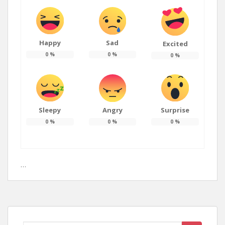
Happy
Sad
Excited
0
%
0
%
0
%
Sleepy
Angry
Surprise
0
%
0
%
0
%
…