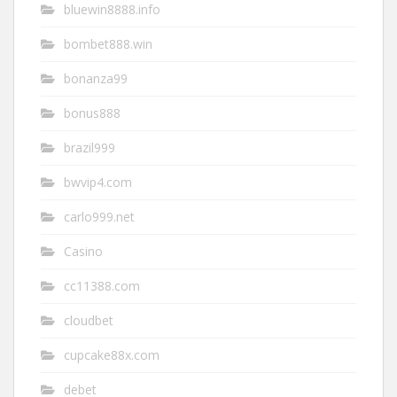
bluewin8888.info
bombet888.win
bonanza99
bonus888
brazil999
bwvip4.com
carlo999.net
Casino
cc11388.com
cloudbet
cupcake88x.com
debet