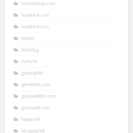
fortune99vip.com
fox689ok.com
fox689ok.com
fullslot
fullslotpg
funny18
gaojing888
gem99ths.com
goatza888fin.com
gobaza88.com
happy168
hengjing168