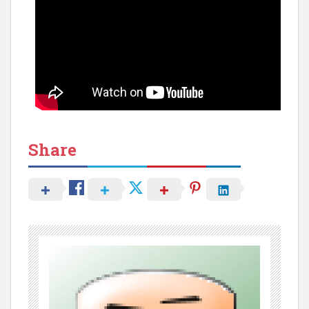
Share