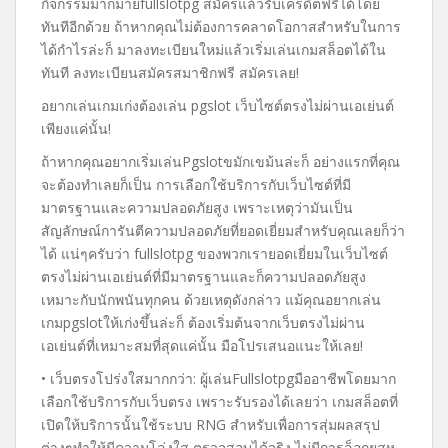
กิจกรรมมากมายfullslotpg สมัครแล้วรับเครดิตฟรีได้โดย
ทันทีอีกด้วย ถ้าหากคุณไม่ต้องการคลาดโอกาสสำหรับในการ
ได้กำไรล่ะก็ มาลงทะเบียนใหม่แล้วเริ่มเล่นเกมสล็อตได้ใน
ทันที ลงทะเบียนสมัครสมาชิกฟรี สมัครเลย!
อยากเล่นเกมเก่งต้องเล่น pgslot เว็บไซต์ตรงไม่ผ่านเอเย่นต์
เพียงแค่นั้น!
ถ้าหากคุณอยากเริ่มเล่นPgslotขมักเขม้นล่ะก็ อย่างแรกที่คุณ
จะต้องทำเลยก็เป็น การเลือกใช้บริการกับเว็บไซต์ที่มี
มาตรฐานและความปลอดภัยสูง เพราะเหตุว่ามันเป็น
สัญลักษณ์การันตีความปลอดภัยที่ยอดเยี่ยมสำหรับคุณเลยก็ว่า
ได้ แน่ๆครับว่า fullslotpg ของพวกเรายอดเยี่ยมในเว็บไซต์
ตรงไม่ผ่านเอเย่นต์ที่มีมาตรฐานและก็ความปลอดภัยสูง
เหมาะกับนักพนันทุกคน ด้วยเหตุดังกล่าว แม้คุณอยากเล่น
เกมpgslotให้เก่งขึ้นล่ะก็ ต้องเริ่มต้นจากเว็บตรงไม่ผ่าน
เอเย่นต์ที่เหมาะสมที่สุดแค่นั้น มือโปรเสนอแนะให้เลย!
• เว็บตรงโปร่งใสมากกว่า: ผู้เล่นFullslotpgมืออาชีพโดยมาก
เลือกใช้บริการกับเว็บตรง เพราะรับรองได้เลยว่า เกมสล็อตที่
เปิดให้บริการนั้นใช้ระบบ RNG สำหรับเพื่อการสุ่มผลสรุป
ต่างๆทำให้มีความโล่งใส ตรวจสอบได้จริง ไม่มีการล็อกยูสห