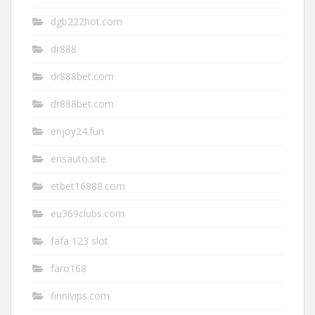
dgb222hot.com
dr888
dr888bet.com
dr888bet.com
enjoy24.fun
erisauto.site
etbet16888.com
eu369clubs.com
fafa 123 slot
faro168
finnivips.com