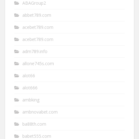
ABAGroup2
abbet789.com
acebet789.com
acebet789.com
adm789.info
allone745s.com
alot66
alot666
ambking
ambnovabet.com
ba88th.com
babet555.com