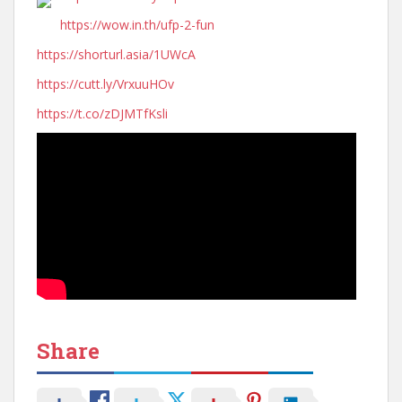
https://wow.in.th/ufp-2-fun
https://shorturl.asia/1UWcA
https://cutt.ly/VrxuuHOv
https://t.co/zDJMTfKsli
Share