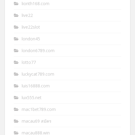
lionth168.com
live22
live22slot
london45
london6789.com
lotto77
luckycat789.com
luis16888.com
lux555.net
mac1bet789.com
macau69 สมัคร
macau888.win