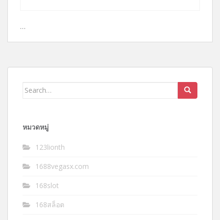
…
Search
for:
หมวดหมู่
123lionth
1688vegasx.com
168slot
168สล็อต