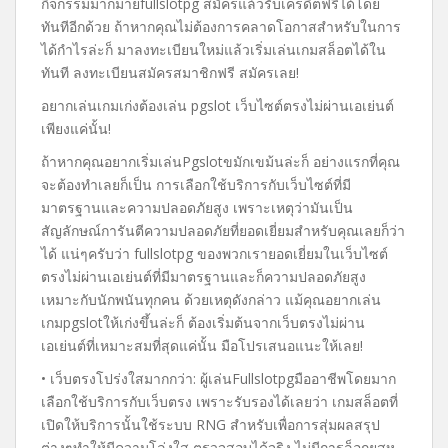
กิจกรรมมากมายfullslotpg สมัครแล้วรับเครดิตฟรีได้โดย
ทันทีอีกด้วย ถ้าหากคุณไม่ต้องการคลาดโอกาสสำหรับในการ
ได้กำไรล่ะก็ มาลงทะเบียนใหม่แล้วเริ่มเล่นเกมสล็อตได้ใน
ทันที ลงทะเบียนสมัครสมาชิกฟรี สมัครเลย!
อยากเล่นเกมเก่งต้องเล่น pgslot เว็บไซต์ตรงไม่ผ่านเอเย่นต์
เพียงแค่นั้น!
ถ้าหากคุณอยากเริ่มเล่นPgslotขมักเขม้นล่ะก็ อย่างแรกที่คุณ
จะต้องทำเลยก็เป็น การเลือกใช้บริการกับเว็บไซต์ที่มี
มาตรฐานและความปลอดภัยสูง เพราะเหตุว่ามันเป็น
สัญลักษณ์การันตีความปลอดภัยที่ยอดเยี่ยมสำหรับคุณเลยก็ว่า
ได้ แน่ๆครับว่า fullslotpg ของพวกเรายอดเยี่ยมในเว็บไซต์
ตรงไม่ผ่านเอเย่นต์ที่มีมาตรฐานและก็ความปลอดภัยสูง
เหมาะกับนักพนันทุกคน ด้วยเหตุดังกล่าว แม้คุณอยากเล่น
เกมpgslotให้เก่งขึ้นล่ะก็ ต้องเริ่มต้นจากเว็บตรงไม่ผ่าน
เอเย่นต์ที่เหมาะสมที่สุดแค่นั้น มือโปรเสนอแนะให้เลย!
• เว็บตรงโปร่งใสมากกว่า: ผู้เล่นFullslotpgมืออาชีพโดยมาก
เลือกใช้บริการกับเว็บตรง เพราะรับรองได้เลยว่า เกมสล็อตที่
เปิดให้บริการนั้นใช้ระบบ RNG สำหรับเพื่อการสุ่มผลสรุป
ต่างๆทำให้มีความโล่งใส ตรวจสอบได้จริง ไม่มีการล็อกยูสห