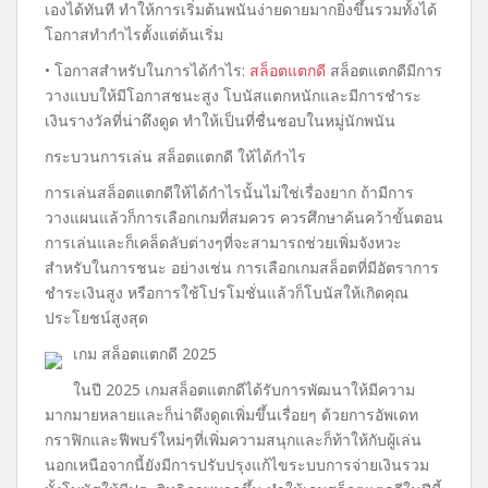
เองได้ทันที ทำให้การเริ่มต้นพนันง่ายดายมากยิ่งขึ้นรวมทั้งได้
โอกาสทำกำไรตั้งแต่ต้นเริ่ม
• โอกาสสำหรับในการได้กำไร:
สล็อตแตกดี
สล็อตแตกดีมีการ
วางแบบให้มีโอกาสชนะสูง โบนัสแตกหนักและมีการชำระ
เงินรางวัลที่น่าดึงดูด ทำให้เป็นที่ชื่นชอบในหมู่นักพนัน
กระบวนการเล่น สล็อตแตกดี ให้ได้กำไร
การเล่นสล็อตแตกดีให้ได้กำไรนั้นไม่ใช่เรื่องยาก ถ้ามีการ
วางแผนแล้วก็การเลือกเกมที่สมควร ควรศึกษาค้นคว้าขั้นตอน
การเล่นและก็เคล็ดลับต่างๆที่จะสามารถช่วยเพิ่มจังหวะ
สำหรับในการชนะ อย่างเช่น การเลือกเกมสล็อตที่มีอัตราการ
ชำระเงินสูง หรือการใช้โปรโมชั่นแล้วก็โบนัสให้เกิดคุณ
ประโยชน์สูงสุด
เกม สล็อตแตกดี 2025
ในปี 2025 เกมสล็อตแตกดีได้รับการพัฒนาให้มีความ
มากมายหลายและก็น่าดึงดูดเพิ่มขึ้นเรื่อยๆ ด้วยการอัพเดท
กราฟิกและฟีพบร์ใหม่ๆที่เพิ่มความสนุกและก็ท้าให้กับผู้เล่น
นอกเหนือจากนี้ยังมีการปรับปรุงแก้ไขระบบการจ่ายเงินรวม