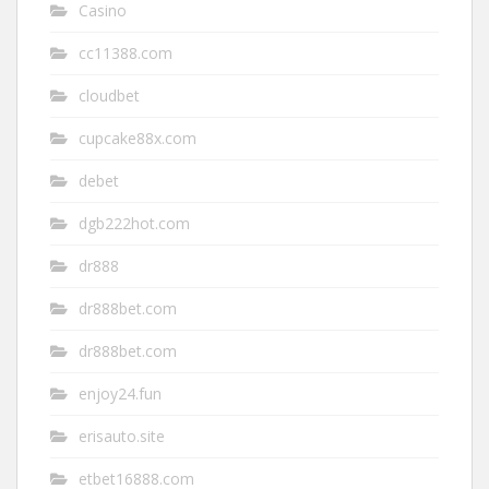
Casino
cc11388.com
cloudbet
cupcake88x.com
debet
dgb222hot.com
dr888
dr888bet.com
dr888bet.com
enjoy24.fun
erisauto.site
etbet16888.com