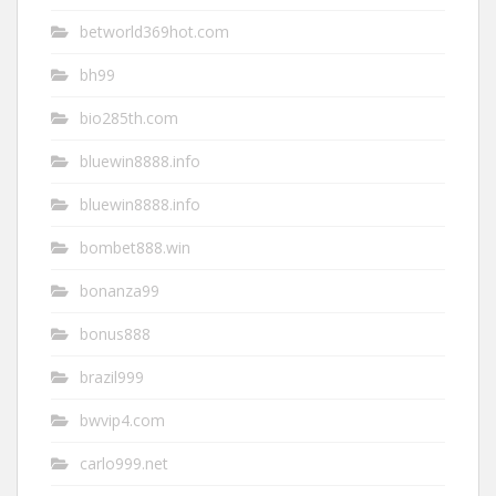
betworld369hot.com
bh99
bio285th.com
bluewin8888.info
bluewin8888.info
bombet888.win
bonanza99
bonus888
brazil999
bwvip4.com
carlo999.net