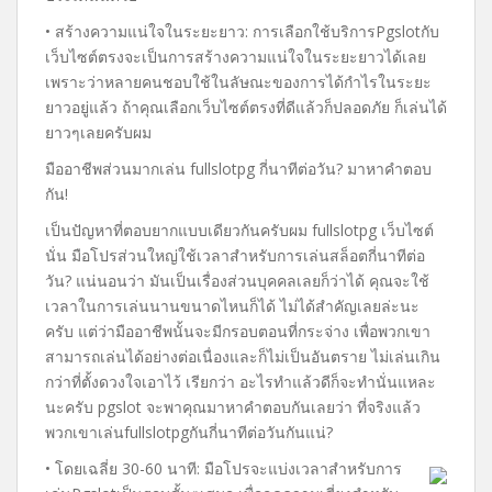
• สร้างความแน่ใจในระยะยาว: การเลือกใช้บริการPgslotกับ
เว็บไซต์ตรงจะเป็นการสร้างความแน่ใจในระยะยาวได้เลย
เพราะว่าหลายคนชอบใช้ในลัษณะของการได้กำไรในระยะ
ยาวอยู่แล้ว ถ้าคุณเลือกเว็บไซต์ตรงที่ดีแล้วก็ปลอดภัย ก็เล่นได้
ยาวๆเลยครับผม
มืออาชีพส่วนมากเล่น fullslotpg กี่นาทีต่อวัน? มาหาคำตอบ
กัน!
เป็นปัญหาที่ตอบยากแบบเดียวกันครับผม fullslotpg เว็บไซต์
นั่น มือโปรส่วนใหญ่ใช้เวลาสำหรับการเล่นสล็อตกี่นาทีต่อ
วัน? แน่นอนว่า มันเป็นเรื่องส่วนบุคคลเลยก็ว่าได้ คุณจะใช้
เวลาในการเล่นนานขนาดไหนก็ได้ ไม่ได้สำคัญเลยล่ะนะ
ครับ แต่ว่ามืออาชีพนั้นจะมีกรอบตอนที่กระจ่าง เพื่อพวกเขา
สามารถเล่นได้อย่างต่อเนื่องและก็ไม่เป็นอันตราย ไม่เล่นเกิน
กว่าที่ตั้งดวงใจเอาไว้ เรียกว่า อะไรทำแล้วดีก็จะทำนั่นแหละ
นะครับ pgslot จะพาคุณมาหาคำตอบกันเลยว่า ที่จริงแล้ว
พวกเขาเล่นfullslotpgกันกี่นาทีต่อวันกันแน่?
• โดยเฉลี่ย 30-60 นาที: มือโปรจะแบ่งเวลาสำหรับการ