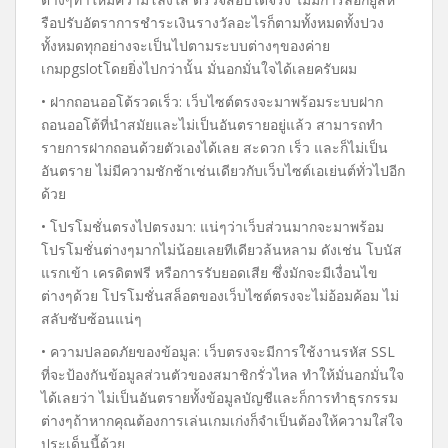
รือปรับอัตราการชำระเงินรางวัลอะไรก็ตามทั้งหมดทั้งปวง
ทั้งหมดทุกอย่างจะเป็นไปตามระบบต่างๆของค่าย
เกมpgslotโดยยิ่งไปกว่านั้น มั่นอกมั่นใจได้เลยครับผม
• ฝากถอนออโต้รวดเร็ว: เว็บไซต์ตรงจะมาพร้อมระบบฝาก
ถอนออโต้ที่นำสมัยและไม่เป็นอันตรายอยู่แล้ว สามารถทำ
รายการฝากถอนด้วยตัวเองได้เลย สะดวก เร็ว และก็ไม่เป็น
อันตราย ไม่มีความชักช้าเช่นเดียวกับเว็บไซต์เอเย่นต์ทั่วไปอีก
ด้วย
• โปรโมชั่นตรงไปตรงมา: แน่ๆว่าเว็บส่วนมากจะมาพร้อม
โปรโมชั่นต่างๆมากไม่น้อยเลยทีเดียวล้นหลาม ดังเช่น โบนัส
แรกเข้า เครดิตฟรี หรือการรับยอดเสีย ซึ่งมักจะมีเงื่อนไข
ต่างๆด้วย โปรโมชั่นสล็อตของเว็บไซต์ตรงจะไม่อ้อมค้อม ไม่
สลับซับซ้อนแน่ๆ
• ความปลอดภัยของข้อมูล: เว็บตรงจะมีการใช้งานรหัส SSL
ที่จะป้องกันข้อมูลส่วนตัวของสมาชิกรั่วไหล ทำให้มั่นอกมั่นใจ
ได้เลยว่า ไม่เป็นอันตรายทั้งข้อมูลบัญชีและก็การทำธุรกรรม
ต่างๆถ้าหากคุณต้องการเล่นเกมเก่งก็จำเป็นต้องให้ความใส่ใจ
ประเด็นนี้ด้วย