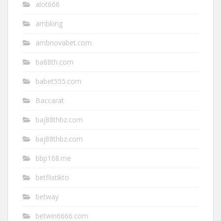
alot666
ambking
ambnovabet.com
ba88th.com
babet555.com
Baccarat
baj88thbz.com
baj88thbz.com
bbp168.me
betflixtikto
betway
betwin6666.com