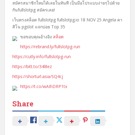
สมัครสมาชิกใหม่ได้เลยในทันที เป็นมือโปรแบบง่ายๆไปด้วย
กันfullslotpg สมัครเลย!
เว็บตรงสล็อต fullslotpg fullslotpg.io 18 NOV 25 Angela คา
สิโน pgslot แจกบ่อย Top 35
ขอขอบคุณอ้างอิง
สล็อต
https://rebrand.ly/fullslotpg-run
https://cutly.info/fullslotpg-run
https://bitt.to/34l8ez
https://shorturl.asia/SQ4cj
https://t.co/wAIhDRP1tx
Share