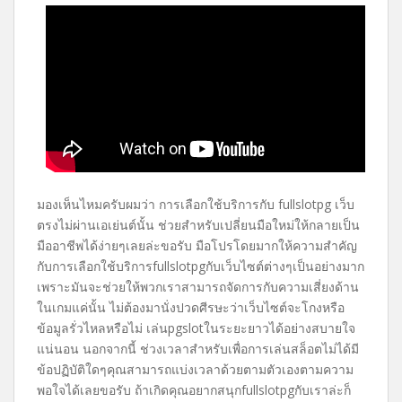
มองเห็นไหมครับผมว่า การเลือกใช้บริการกับ fullslotpg เว็บ
ตรงไม่ผ่านเอเย่นต์นั้น ช่วยสำหรับเปลี่ยนมือใหม่ให้กลายเป็น
มืออาชีพได้ง่ายๆเลยล่ะขอรับ มือโปรโดยมากให้ความสำคัญ
กับการเลือกใช้บริการfullslotpgกับเว็บไซต์ต่างๆเป็นอย่างมาก
เพราะมันจะช่วยให้พวกเราสามารถจัดการกับความเสี่ยงด้าน
ในเกมแค่นั้น ไม่ต้องมานั่งปวดศีรษะว่าเว็บไซต์จะโกงหรือ
ข้อมูลรั่วไหลหรือไม่ เล่นpgslotในระยะยาวได้อย่างสบายใจ
แน่นอน นอกจากนี้ ช่วงเวลาสำหรับเพื่อการเล่นสล็อตไม่ได้มี
ข้อปฏิบัติใดๆคุณสามารถแบ่งเวลาด้วยตามตัวเองตามความ
พอใจได้เลยขอรับ ถ้าเกิดคุณอยากสนุกfullslotpgกับเราล่ะก็