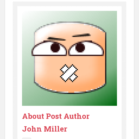
About Post Author
John Miller