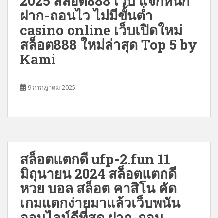
2025 สล็อต888 เว็บ แจกหนัก
ฝาก-ถอนไว ไม่มีขั้นต่ำ
casino online เว็บเปิดใหม่
สล็อต888 ใหม่ล่าสุด Top 5 by
Kami
9 กรกฎาคม 2025
สล็อตแตกดี ufp-2.fun 11
มิถุนายน 2024 สล็อตแตกดี
หวย บอล สล็อต คาสิโน คัด
เกมแตกง่ายมาแล้วเว็บพนัน
ออนไลน์ดีที่สุด ฝาก-ถอน