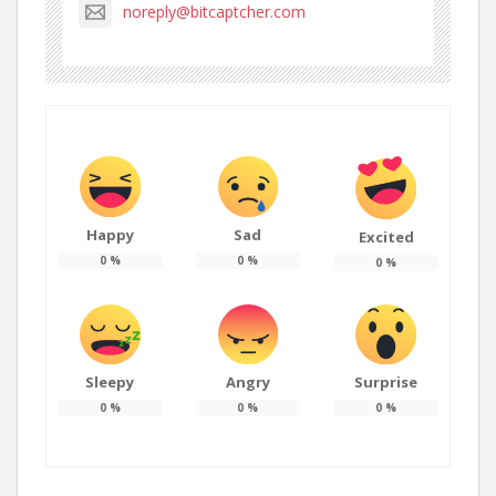
noreply@bitcaptcher.com
Happy
Sad
Excited
0
%
0
%
0
%
Sleepy
Angry
Surprise
0
%
0
%
0
%